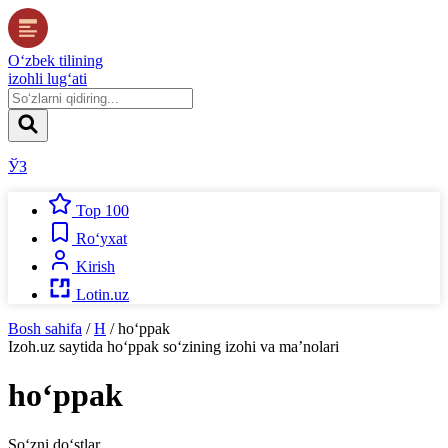
O‘zbek tilining
izohli lug‘ati
ЎЗ
Top 100
Ro‘yxat
Kirish
Lotin.uz
Bosh sahifa
/
H
/
ho‘ppak
Izoh.uz
saytida
ho‘ppak
so‘zining izohi va ma’nolari
ho‘ppak
So‘zni do‘stlar