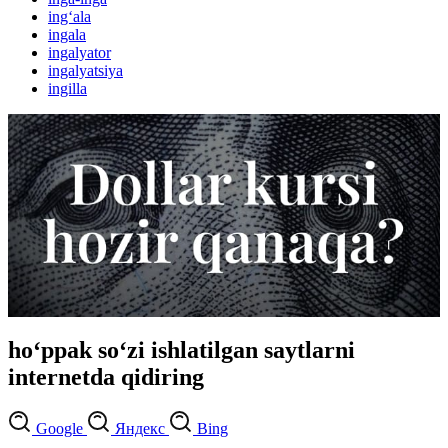
ing‘ala
ingala
ingalyator
ingalyatsiya
ingilla
ho‘ppak so‘zi ishlatilgan saytlarni
internetda qidiring
Google
Яндекс
Bing