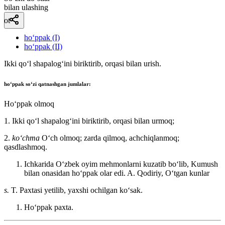
bilan ulashing
ot
ho‘ppak (I)
ho‘ppak (II)
Ikki qoʻl shapalogʻini biriktirib, orqasi bilan urish.
ho‘ppak
soʻzi qatnashgan jumlalar:
Hoʻppak olmoq
1. Ikki qoʻl shapalogʻini biriktirib, orqasi bilan urmoq;
2.
koʻchma
Oʻch olmoq; zarda qilmoq, achchiqlanmoq;
qasdlashmoq.
Ichkarida Oʻzbek oyim mehmonlarni kuzatib boʻlib, Kumush
bilan onasidan hoʻppak olar edi.
A. Qodiriy, Oʻtgan kunlar
s.
T. Paxtasi yetilib, yaxshi ochilgan koʻsak.
Hoʻppak paxta.