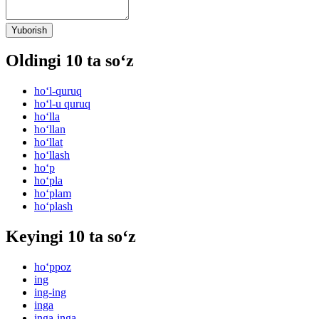
Yuborish
Oldingi 10 ta so‘z
ho‘l-quruq
ho‘l-u quruq
ho‘lla
ho‘llan
ho‘llat
ho‘llash
ho‘p
ho‘pla
ho‘plam
ho‘plash
Keyingi 10 ta so‘z
ho‘ppoz
ing
ing-ing
inga
inga-inga