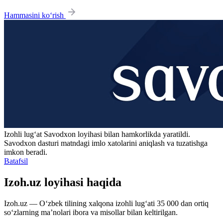
Hammasini ko‘rish
Izohli lugʻat
Savodxon
loyihasi bilan hamkorlikda yaratildi.
Savodxon dasturi matndagi imlo xatolarini aniqlash va tuzatishga
imkon beradi.
Batafsil
Izoh.uz loyihasi haqida
Izoh.uz — O‘zbek tilining xalqona izohli lug‘ati 35 000 dan ortiq
so‘zlarning ma’nolari ibora va misollar bilan keltirilgan.