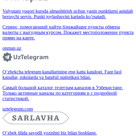
Valyutani yuqori kursda almashtirish uchun yaqin punktlarni aniqlab
beruvchi servis. Punkt joylashuvini kartada ko‘rsatadi.
Сервис, помогающий найти ближайшие пункты обмена
валюты с выгодным курсом. Покажет местоположение пункта
прямо на карте.
onmap.uz
O‘zbekcha telegram kanallarining eng katta katalogi. Faqt faol
kanallar, ruknlarda va batafsil statistikasi bilan.
Самый большой каталог телеграм каналов в Узбекистане.
Только активные каналы по категориям и с подробной
статистикой.
uztelegram.com
O‘zbek tilida savodli yozishni biz bilan boshlang.