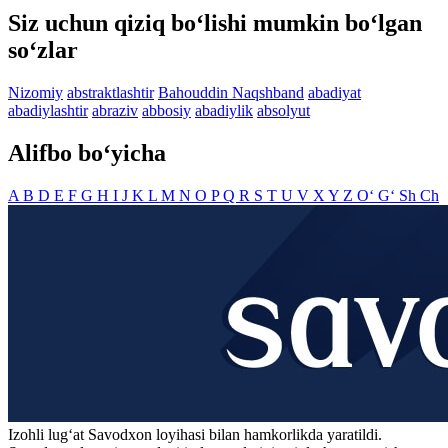
Siz uchun qiziq bo‘lishi mumkin bo‘lgan
so‘zlar
Nizomiy
abstraktlashtir
Bahouddin Naqshband
abadiyat
abadiylashtir
abraziv
abbosiy
abadiylik
absolyut
Alifbo bo‘yicha
A
B
D
E
F
G
H
I
J
K
L
M
N
O
P
Q
R
S
T
U
V
X
Y
Z
O‘
G‘
Sh
Ch
Izohli lugʻat
Savodxon
loyihasi bilan hamkorlikda yaratildi.