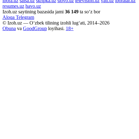
ibora.uz
salsa.uz
skripka.uz
slovo.uz
television.uz
vatt.uz
iboralar.uz
resumes.uz
havo.uz
Izoh.uz saytining bazasida jami
36 149
ta so‘z bor
Aloqa
Telegram
© Izoh.uz — O‘zbek tilining izohli lug‘ati, 2014–2026
Obuna
va
GoodGroup
loyihasi.
18+