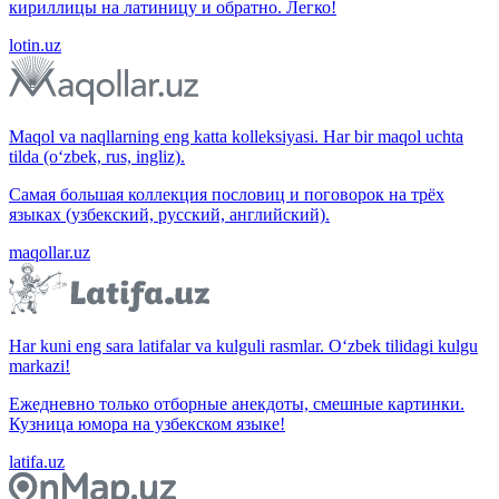
кириллицы на латиницу и обратно. Легко!
lotin.uz
Maqol va naqllarning eng katta kolleksiyasi. Har bir maqol uchta
tilda (o‘zbek, rus, ingliz).
Самая большая коллекция пословиц и поговорок на трёх
языках (узбекский, русский, английский).
maqollar.uz
Har kuni eng sara latifalar va kulguli rasmlar. O‘zbek tilidagi kulgu
markazi!
Ежедневно только отборные анекдоты, смешные картинки.
Кузница юмора на узбекском языке!
latifa.uz