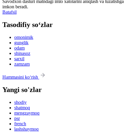
Savodxon dasturi matndagi imlo xatolarini aniqlash va tuzatishga
imkon beradi.
Batafsil
Tasodifiy so‘zlar
omonimik
gunglik
odam
shinasoz
sarxil
zamzam
Hammasini ko‘rish
Yangi so'zlar
shodiy
shatmoq
mengzaymoq
psr
french
lashshaymoq