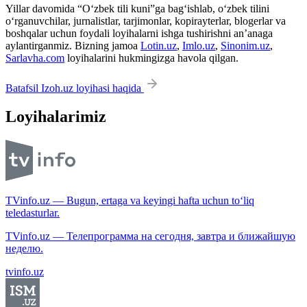
Yillar davomida “O‘zbek tili kuni”ga bag‘ishlab, o‘zbek tilini
o‘rganuvchilar, jurnalistlar, tarjimonlar, kopirayterlar, blogerlar va
boshqalar uchun foydali loyihalarni ishga tushirishni an’anaga
aylantirganmiz. Bizning jamoa
Lotin.uz
,
Imlo.uz
,
Sinonim.uz
,
Sarlavha.com
loyihalarini hukmingizga havola qilgan.
Batafsil Izoh.uz loyihasi haqida
Loyihalarimiz
TVinfo.uz — Bugun, ertaga va keyingi hafta uchun to‘liq
teledasturlar.
TVinfo.uz — Телепрограмма на сегодня, завтра и ближайшую
неделю.
tvinfo.uz