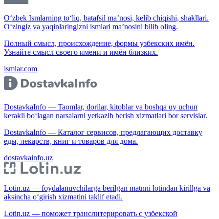
O‘zbek Ismlarning to‘liq, batafsil ma’nosi, kelib chiqishi, shakllari.
O‘zingiz va yaqinlaringizni ismlari ma’nosini bilib oling.
Полный смысл, происхождение, формы узбекских имён.
Узнайте смысл своего имени и имён близких.
ismlar.com
DostavkaInfo — Taomlar, dorilar, kitoblar va boshqa uy uchun
kerakli bo‘lagan narsalarni yetkazib berish xizmatlari bor servislar.
DostavkaInfo — Каталог сервисов, предлагающих доставку
еды, лекарств, книг и товаров для дома.
dostavkainfo.uz
Lotin.uz — foydalanuvchilarga berilgan matnni lotindan kirillga va
aksincha o‘girish xizmatini taklif etadi.
Lotin.uz — поможет транслитерировать с узбекской