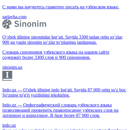
С нами вы научитесь грамотно писать на узбекском языке.
sarlavha.com
O‘zbek tilining sinonimlar lug‘ati. Saytda 3300 tadan ortiq so‘zlar,
900 ga yaqin sinonim so‘zlar to‘plamiga jamlangan.
Словарь синонимов узбекского языка на нашем сайте
содержит более 3300 слов и 900 синонимов.
sinonim.uz
Imlo.uz — O'zbek tilining imlo lug'ati. Saytda 87 000 ortiq so'z bor.
So'zning to'g'ri yozilishini tekshiring.
Imlo.uz — Орфографический словарь узбекского языка
позволяющий проверить правописание узбекских слов на
латинице и кириллице. В базе более 87 000 слов.
imlo.uz