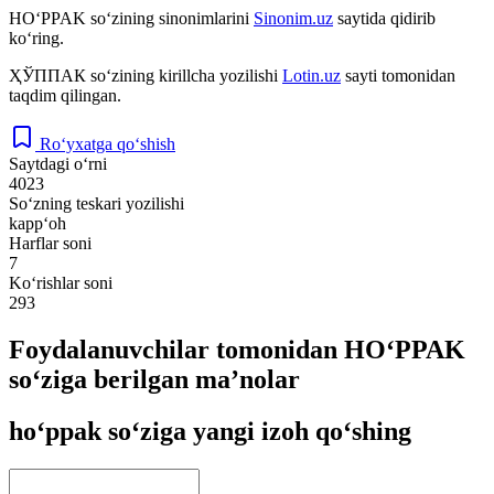
HO‘PPAK
so‘zining sinonimlarini
Sinonim.uz
saytida qidirib
ko‘ring.
ҲЎППАК
so‘zining kirillcha yozilishi
Lotin.uz
sayti tomonidan
taqdim qilingan.
Ro‘yxatga qo‘shish
Saytdagi o‘rni
4023
So‘zning teskari yozilishi
kapp‘oh
Harflar soni
7
Ko‘rishlar soni
293
Foydalanuvchilar tomonidan HO‘PPAK
so‘ziga berilgan ma’nolar
ho‘ppak so‘ziga yangi izoh qo‘shing