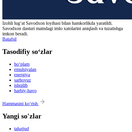
Izohli lugʻat
Savodxon
loyihasi bilan hamkorlikda yaratildi.
Savodxon dasturi matndagi imlo xatolarini aniqlash va tuzatishga
imkon beradi.
Batafsil
Tasodifiy so‘zlar
ho‘plam
emulsiyalan
energiya
sarhovuz
ishqilib
harbiy-havo
Hammasini ko‘rish
Yangi so'zlar
tahajjud