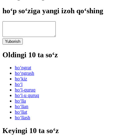
ho‘p so‘ziga yangi izoh qo‘shing
Yuborish
Oldingi 10 ta so‘z
ho‘ngrat
ho‘ngrash
ho‘kiz
ho‘l
ho‘l-quruq
ho‘l-u quruq
ho‘lla
ho‘llan
ho‘llat
ho‘llash
Keyingi 10 ta so‘z