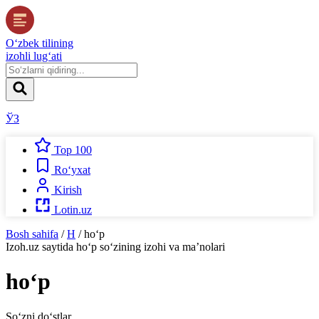
O‘zbek tilining
izohli lug‘ati
ЎЗ
Top 100
Ro‘yxat
Kirish
Lotin.uz
Bosh sahifa
/
H
/
ho‘p
Izoh.uz
saytida
ho‘p
so‘zining izohi va ma’nolari
ho‘p
So‘zni do‘stlar