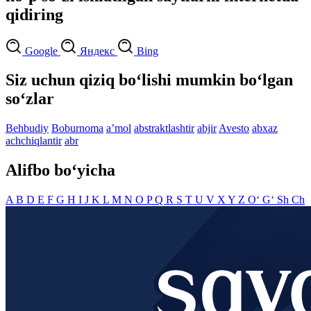
qidiring
Google
Яндекс
Bing
Siz uchun qiziq bo‘lishi mumkin bo‘lgan
so‘zlar
Behbudiy
Boburnoma
aʼmol
abstraktlashtir
abjir
Avesto
abxaz
achchiqlantir
abr
Alifbo bo‘yicha
A
B
D
E
F
G
H
I
J
K
L
M
N
O
P
Q
R
S
T
U
V
X
Y
Z
O‘
G‘
Sh
Ch