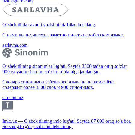
uztelegram.com
O‘zbek tilida savodli yozishni biz bilan boshlang.
С нами вы научитесь грамотно писать на узбекском языке.
sarlavha.com
O‘zbek tilining sinonimlar lug‘ati. Saytda 3300 tadan ortiq so‘zlar,
900 ga yaqin sinonim so‘zlar to‘plamiga jamlangan.
Словарь синонимов узбекского языка на нашем сайте
содержит более 3300 слов и 900 синонимов.
sinonim.uz
Imlo.uz — O'zbek tilining imlo lug'ati. Saytda 87 000 ortiq so'z bor.
So'zning to'g'ri yozilishini tekshiring.