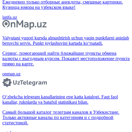
Ежедневно только отборные анекдоты, смешные картинки.
Кузница юмора на узбекском языке!
latifa.uz
Valyutani yuqori kursda almashtirish uchun yaqin punktlarni aniqlab
beruvchi servis. Punkt joylashuvini kartada ko‘rsatadi.
Сервис, помогающий найти ближайшие пункты обмена
валюты с выгодным курсом. Покажет местоположение пункта
прямо на карте.
onmap.uz
O‘zbekcha telegram kanallarining eng katta katalogi. Faqt faol
kanallar, ruknlarda va batafsil statistikasi bilan.
Самый большой каталог телеграм каналов в Узбекистане.
Только активные каналы по категориям и с подробной
статистикой.