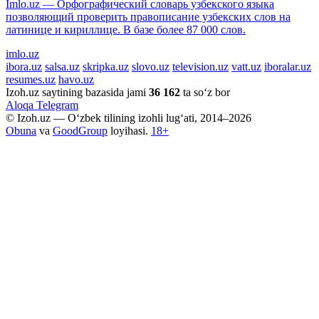
Imlo.uz — Орфографический словарь узбекского языка
позволяющий проверить правописание узбекских слов на
латинице и кириллице. В базе более 87 000 слов.
imlo.uz
ibora.uz
salsa.uz
skripka.uz
slovo.uz
television.uz
vatt.uz
iboralar.uz
resumes.uz
havo.uz
Izoh.uz saytining bazasida jami
36 162
ta so‘z bor
Aloqa
Telegram
© Izoh.uz — O‘zbek tilining izohli lug‘ati, 2014–2026
Obuna
va
GoodGroup
loyihasi.
18+