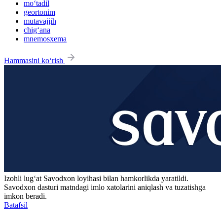
mo‘tadil
geortonim
mutavajjih
chig‘ana
mnemosxema
Hammasini ko‘rish
Izohli lugʻat
Savodxon
loyihasi bilan hamkorlikda yaratildi.
Savodxon dasturi matndagi imlo xatolarini aniqlash va tuzatishga
imkon beradi.
Batafsil