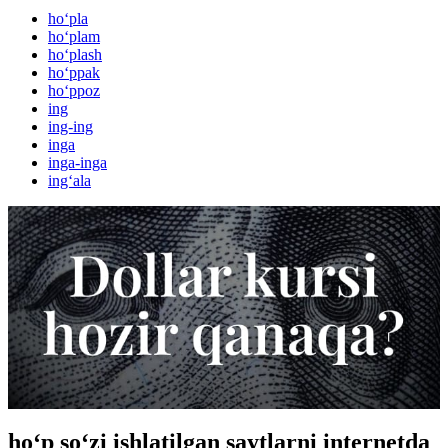
ho‘pla
ho‘plam
ho‘plash
ho‘ppak
ho‘ppoz
ing
ing-ing
inga
inga-inga
ing‘ala
ho‘p so‘zi ishlatilgan saytlarni internetda