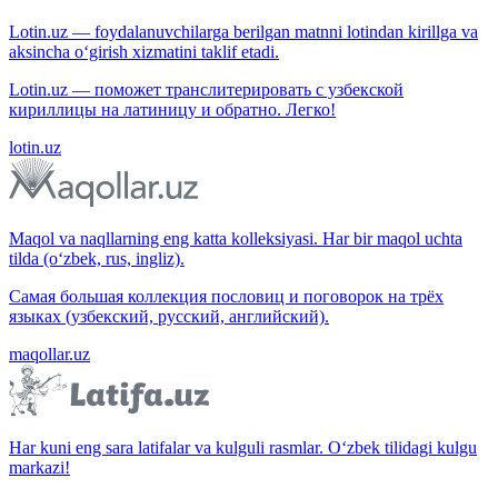
Lotin.uz — foydalanuvchilarga berilgan matnni lotindan kirillga va
aksincha o‘girish xizmatini taklif etadi.
Lotin.uz — поможет транслитерировать с узбекской
кириллицы на латиницу и обратно. Легко!
lotin.uz
Maqol va naqllarning eng katta kolleksiyasi. Har bir maqol uchta
tilda (o‘zbek, rus, ingliz).
Самая большая коллекция пословиц и поговорок на трёх
языках (узбекский, русский, английский).
maqollar.uz
Har kuni eng sara latifalar va kulguli rasmlar. O‘zbek tilidagi kulgu
markazi!