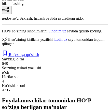
bilan ulashing
ys
undov so‘z
Sakrash, hatlash paytida aytiladigan nido.
HO‘P
so‘zining sinonimlarini
Sinonim.uz
saytida qidirib ko‘ring.
ҲЎП
so‘zining kirillcha yozilishi
Lotin.uz
sayti tomonidan taqdim
qilingan.
Ro‘yxatga qo‘shish
Saytdagi o‘rni
648
So‘zning teskari yozilishi
p‘oh
Harflar soni
4
Ko‘rishlar soni
4795
Foydalanuvchilar tomonidan HO‘P
so‘ziga berilgan ma’nolar