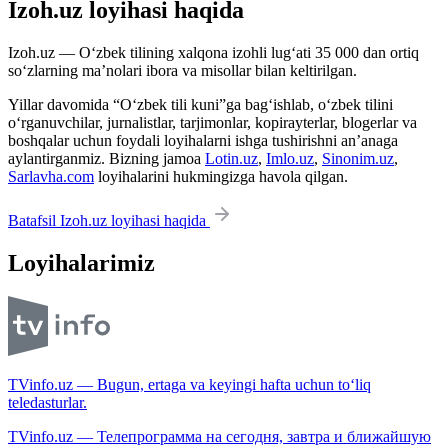
Izoh.uz loyihasi haqida
Izoh.uz — O‘zbek tilining xalqona izohli lug‘ati 35 000 dan ortiq
so‘zlarning ma’nolari ibora va misollar bilan keltirilgan.
Yillar davomida “O‘zbek tili kuni”ga bag‘ishlab, o‘zbek tilini
o‘rganuvchilar, jurnalistlar, tarjimonlar, kopirayterlar, blogerlar va
boshqalar uchun foydali loyihalarni ishga tushirishni an’anaga
aylantirganmiz. Bizning jamoa
Lotin.uz
,
Imlo.uz
,
Sinonim.uz
,
Sarlavha.com
loyihalarini hukmingizga havola qilgan.
Batafsil Izoh.uz loyihasi haqida
Loyihalarimiz
TVinfo.uz — Bugun, ertaga va keyingi hafta uchun to‘liq
teledasturlar.
TVinfo.uz — Телепрограмма на сегодня, завтра и ближайшую