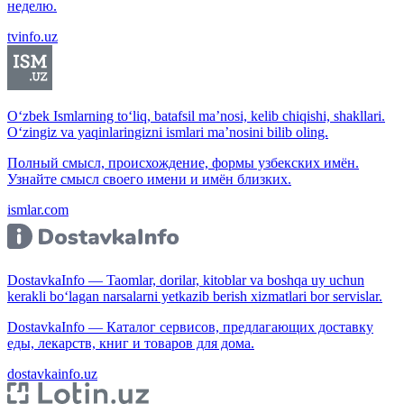
неделю.
tvinfo.uz
O‘zbek Ismlarning to‘liq, batafsil ma’nosi, kelib chiqishi, shakllari.
O‘zingiz va yaqinlaringizni ismlari ma’nosini bilib oling.
Полный смысл, происхождение, формы узбекских имён.
Узнайте смысл своего имени и имён близких.
ismlar.com
DostavkaInfo — Taomlar, dorilar, kitoblar va boshqa uy uchun
kerakli bo‘lagan narsalarni yetkazib berish xizmatlari bor servislar.
DostavkaInfo — Каталог сервисов, предлагающих доставку
еды, лекарств, книг и товаров для дома.
dostavkainfo.uz