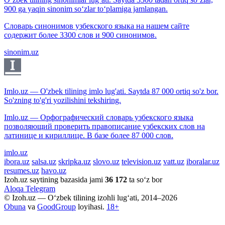
900 ga yaqin sinonim so‘zlar to‘plamiga jamlangan.
Словарь синонимов узбекского языка на нашем сайте
содержит более 3300 слов и 900 синонимов.
sinonim.uz
Imlo.uz — O'zbek tilining imlo lug'ati. Saytda 87 000 ortiq so'z bor.
So'zning to'g'ri yozilishini tekshiring.
Imlo.uz — Орфографический словарь узбекского языка
позволяющий проверить правописание узбекских слов на
латинице и кириллице. В базе более 87 000 слов.
imlo.uz
ibora.uz
salsa.uz
skripka.uz
slovo.uz
television.uz
vatt.uz
iboralar.uz
resumes.uz
havo.uz
Izoh.uz saytining bazasida jami
36 172
ta so‘z bor
Aloqa
Telegram
© Izoh.uz — O‘zbek tilining izohli lug‘ati, 2014–2026
Obuna
va
GoodGroup
loyihasi.
18+