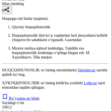
bilan ulashing
ot
Huquqqa oid fanlar (majmui).
Qiyosiy huquqshunoslik.
Huquqshunoslik ilmi koʻp vaqtlardan beri jinoyatlarni keltirib
chiqaruvchi sabablarni oʻrganadi.
Gazetadan
Muxtor moliya-iqtisod institutiga, Tojiddin esa
huquqshunoslik institutiga oʻqishga kirgan edi.
M.
Xayrullayev, Tilla marjon
HUQUQSHUNOSLIK
so‘zining sinonimlarini
Sinonim.uz
saytida
qidirib ko‘ring.
ҲУҚУҚШУНОСЛИК
so‘zining kirillcha yozilishi
Lotin.uz
sayti
tomonidan taqdim qilingan.
Ro‘yxatga qo‘shish
Saytdagi o‘rni
19912