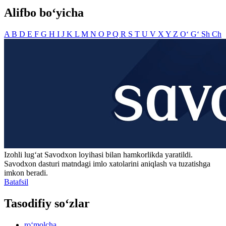
Alifbo bo‘yicha
A
B
D
E
F
G
H
I
J
K
L
M
N
O
P
Q
R
S
T
U
V
X
Y
Z
O‘
G‘
Sh
Ch
Izohli lugʻat
Savodxon
loyihasi bilan hamkorlikda yaratildi.
Savodxon dasturi matndagi imlo xatolarini aniqlash va tuzatishga
imkon beradi.
Batafsil
Tasodifiy so‘zlar
ro‘molcha