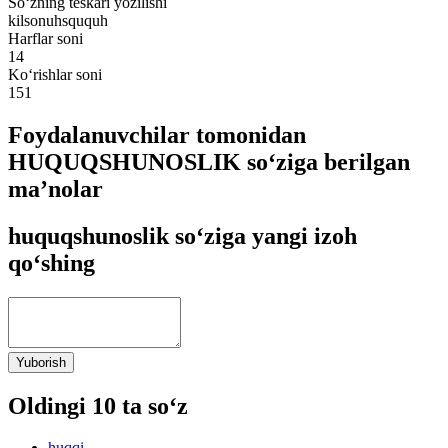
So‘zning teskari yozilishi
kilsonuhsququh
Harflar soni
14
Ko‘rishlar soni
151
Foydalanuvchilar tomonidan
HUQUQSHUNOSLIK so‘ziga berilgan
ma’nolar
huquqshunoslik so‘ziga yangi izoh
qo‘shing
Yuborish
Oldingi 10 ta so‘z
huqqi