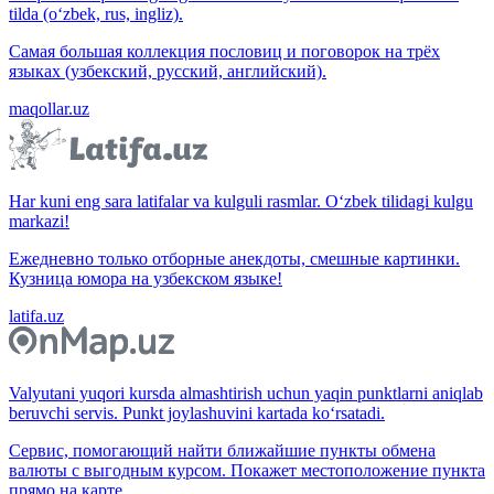
tilda (o‘zbek, rus, ingliz).
Самая большая коллекция пословиц и поговорок на трёх
языках (узбекский, русский, английский).
maqollar.uz
Har kuni eng sara latifalar va kulguli rasmlar. O‘zbek tilidagi kulgu
markazi!
Ежедневно только отборные анекдоты, смешные картинки.
Кузница юмора на узбекском языке!
latifa.uz
Valyutani yuqori kursda almashtirish uchun yaqin punktlarni aniqlab
beruvchi servis. Punkt joylashuvini kartada ko‘rsatadi.
Сервис, помогающий найти ближайшие пункты обмена
валюты с выгодным курсом. Покажет местоположение пункта
прямо на карте.