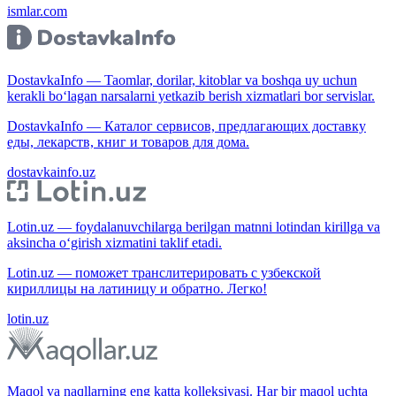
ismlar.com
DostavkaInfo — Taomlar, dorilar, kitoblar va boshqa uy uchun
kerakli bo‘lagan narsalarni yetkazib berish xizmatlari bor servislar.
DostavkaInfo — Каталог сервисов, предлагающих доставку
еды, лекарств, книг и товаров для дома.
dostavkainfo.uz
Lotin.uz — foydalanuvchilarga berilgan matnni lotindan kirillga va
aksincha o‘girish xizmatini taklif etadi.
Lotin.uz — поможет транслитерировать с узбекской
кириллицы на латиницу и обратно. Легко!
lotin.uz
Maqol va naqllarning eng katta kolleksiyasi. Har bir maqol uchta