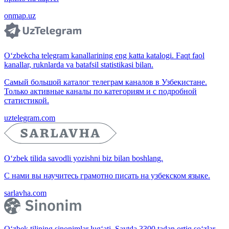
onmap.uz
O‘zbekcha telegram kanallarining eng katta katalogi. Faqt faol
kanallar, ruknlarda va batafsil statistikasi bilan.
Самый большой каталог телеграм каналов в Узбекистане.
Только активные каналы по категориям и с подробной
статистикой.
uztelegram.com
O‘zbek tilida savodli yozishni biz bilan boshlang.
С нами вы научитесь грамотно писать на узбекском языке.
sarlavha.com
O‘zbek tilining sinonimlar lug‘ati. Saytda 3300 tadan ortiq so‘zlar,