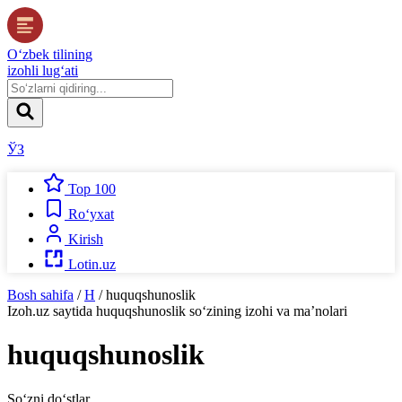
O‘zbek tilining
izohli lug‘ati
ЎЗ
Top 100
Ro‘yxat
Kirish
Lotin.uz
Bosh sahifa
/
H
/
huquqshunoslik
Izoh.uz
saytida
huquqshunoslik
so‘zining izohi va ma’nolari
huquqshunoslik
So‘zni do‘stlar