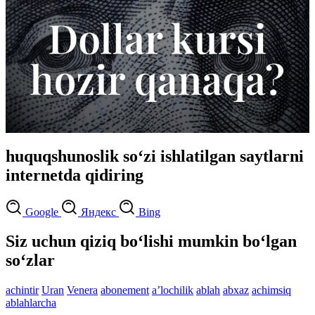
huquqshunoslik so‘zi ishlatilgan saytlarni
internetda qidiring
Google
Яндекс
Bing
Siz uchun qiziq bo‘lishi mumkin bo‘lgan
so‘zlar
achintir
Uran
Venera
abonement
aʼlochilik
ablah
abxaz
achimsiq
ablahlarcha