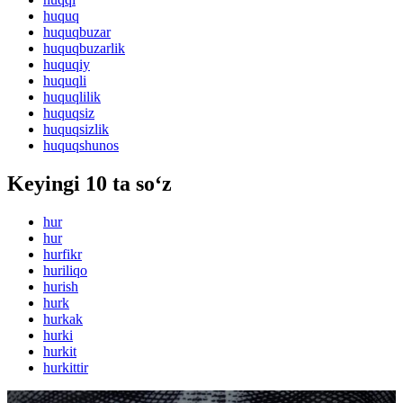
huquq
huquqbuzar
huquqbuzarlik
huquqiy
huquqli
huquqlilik
huquqsiz
huquqsizlik
huquqshunos
Keyingi 10 ta so‘z
hur
hur
hurfikr
huriliqo
hurish
hurk
hurkak
hurki
hurkit
hurkittir