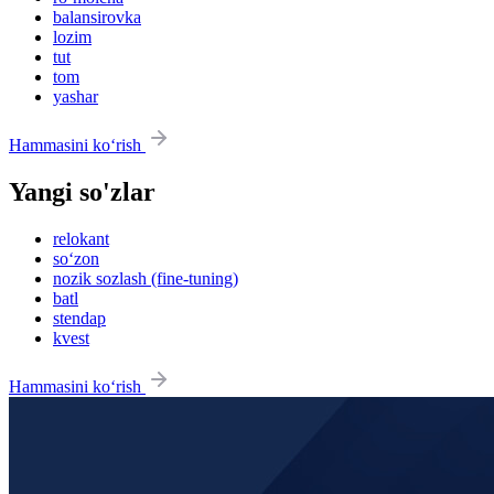
balansirovka
lozim
tut
tom
yashar
Hammasini ko‘rish
Yangi so'zlar
relokant
so‘zon
nozik sozlash (fine-tuning)
batl
stendap
kvest
Hammasini ko‘rish