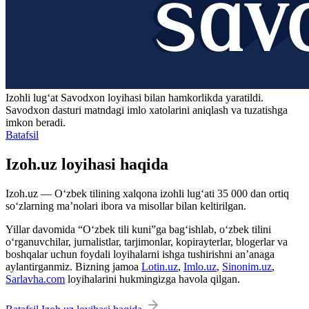
Izohli lugʻat
Savodxon
loyihasi bilan hamkorlikda yaratildi.
Savodxon dasturi matndagi imlo xatolarini aniqlash va tuzatishga
imkon beradi.
Batafsil
Izoh.uz loyihasi haqida
Izoh.uz — O‘zbek tilining xalqona izohli lug‘ati 35 000 dan ortiq
so‘zlarning ma’nolari ibora va misollar bilan keltirilgan.
Yillar davomida “O‘zbek tili kuni”ga bag‘ishlab, o‘zbek tilini
o‘rganuvchilar, jurnalistlar, tarjimonlar, kopirayterlar, blogerlar va
boshqalar uchun foydali loyihalarni ishga tushirishni an’anaga
aylantirganmiz. Bizning jamoa
Lotin.uz
,
Imlo.uz
,
Sinonim.uz
,
Sarlavha.com
loyihalarini hukmingizga havola qilgan.