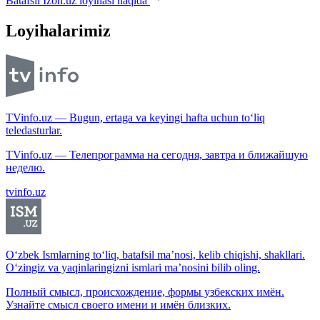
Batafsil Izoh.uz loyihasi haqida
Loyihalarimiz
TVinfo.uz — Bugun, ertaga va keyingi hafta uchun to‘liq
teledasturlar.
TVinfo.uz — Телепрограмма на сегодня, завтра и ближайшую
неделю.
tvinfo.uz
O‘zbek Ismlarning to‘liq, batafsil ma’nosi, kelib chiqishi, shakllari.
O‘zingiz va yaqinlaringizni ismlari ma’nosini bilib oling.
Полный смысл, происхождение, формы узбекских имён.
Узнайте смысл своего имени и имён близких.