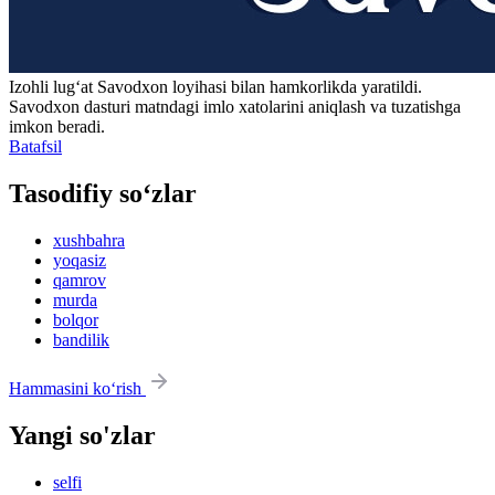
Izohli lugʻat
Savodxon
loyihasi bilan hamkorlikda yaratildi.
Savodxon dasturi matndagi imlo xatolarini aniqlash va tuzatishga
imkon beradi.
Batafsil
Tasodifiy so‘zlar
xushbahra
yoqasiz
qamrov
murda
bolqor
bandilik
Hammasini ko‘rish
Yangi so'zlar
selfi