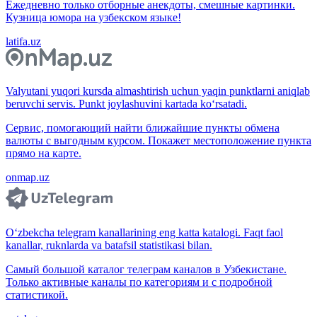
Ежедневно только отборные анекдоты, смешные картинки.
Кузница юмора на узбекском языке!
latifa.uz
Valyutani yuqori kursda almashtirish uchun yaqin punktlarni aniqlab
beruvchi servis. Punkt joylashuvini kartada ko‘rsatadi.
Сервис, помогающий найти ближайшие пункты обмена
валюты с выгодным курсом. Покажет местоположение пункта
прямо на карте.
onmap.uz
O‘zbekcha telegram kanallarining eng katta katalogi. Faqt faol
kanallar, ruknlarda va batafsil statistikasi bilan.
Самый большой каталог телеграм каналов в Узбекистане.
Только активные каналы по категориям и с подробной
статистикой.