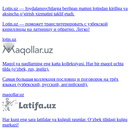
Lotin.uz — foydalanuvchilarga berilgan matnni lotindan kirillga va
aksincha o‘girish xizmatini taklif etadi.
Lotin.uz — поможет транслитерировать с узбекской
кириллицы на латиницу и обратно. Легко!
lotin.uz
Maqol va naqllarning eng katta kolleksiyasi. Har bir maqol uchta
tilda (o‘zbek, rus, ingliz).
Самая большая коллекция пословиц и поговорок на трёх
языках (узбекский, русский, английский).
maqollar.uz
Har kuni eng sara latifalar va kulguli rasmlar. O‘zbek tilidagi kulgu
markazi!