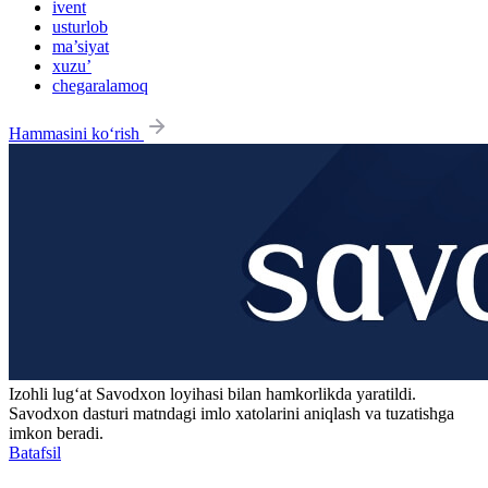
ivent
usturlob
ma’siyat
xuzu’
chegaralamoq
Hammasini ko‘rish
Izohli lugʻat
Savodxon
loyihasi bilan hamkorlikda yaratildi.
Savodxon dasturi matndagi imlo xatolarini aniqlash va tuzatishga
imkon beradi.
Batafsil