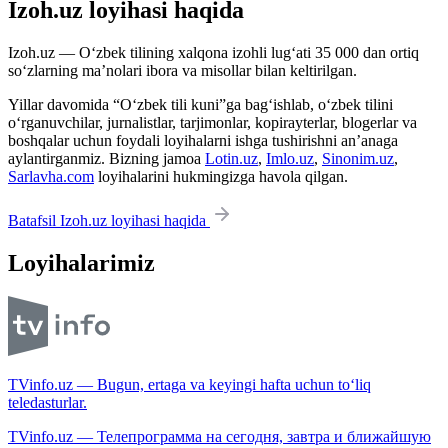
Izoh.uz loyihasi haqida
Izoh.uz — O‘zbek tilining xalqona izohli lug‘ati 35 000 dan ortiq
so‘zlarning ma’nolari ibora va misollar bilan keltirilgan.
Yillar davomida “O‘zbek tili kuni”ga bag‘ishlab, o‘zbek tilini
o‘rganuvchilar, jurnalistlar, tarjimonlar, kopirayterlar, blogerlar va
boshqalar uchun foydali loyihalarni ishga tushirishni an’anaga
aylantirganmiz. Bizning jamoa
Lotin.uz
,
Imlo.uz
,
Sinonim.uz
,
Sarlavha.com
loyihalarini hukmingizga havola qilgan.
Batafsil Izoh.uz loyihasi haqida
Loyihalarimiz
TVinfo.uz — Bugun, ertaga va keyingi hafta uchun to‘liq
teledasturlar.
TVinfo.uz — Телепрограмма на сегодня, завтра и ближайшую