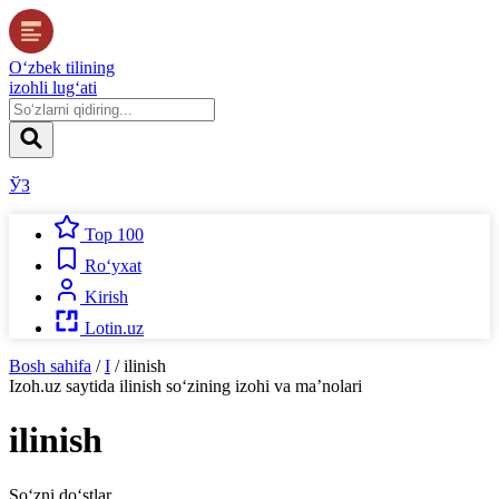
O‘zbek tilining
izohli lug‘ati
ЎЗ
Top 100
Ro‘yxat
Kirish
Lotin.uz
Bosh sahifa
/
I
/
ilinish
Izoh.uz
saytida
ilinish
so‘zining izohi va ma’nolari
ilinish
So‘zni do‘stlar