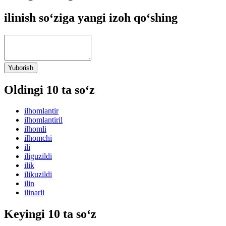
ilinish so‘ziga yangi izoh qo‘shing
Yuborish
Oldingi 10 ta so‘z
ilhomlantir
ilhomlantiril
ilhomli
ilhomchi
ili
iliguzildi
ilik
ilikuzildi
ilin
ilinarli
Keyingi 10 ta so‘z