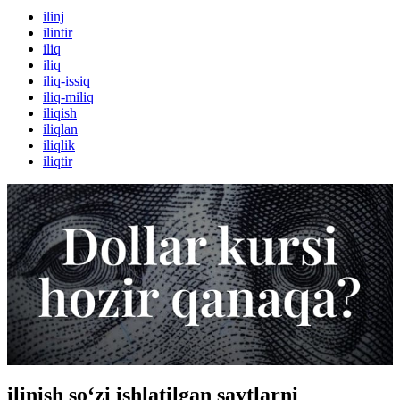
ilinj
ilintir
iliq
iliq
iliq-issiq
iliq-miliq
iliqish
iliqlan
iliqlik
iliqtir
ilinish so‘zi ishlatilgan saytlarni