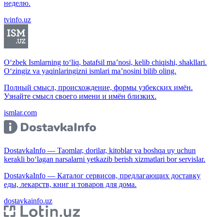
неделю.
tvinfo.uz
O‘zbek Ismlarning to‘liq, batafsil ma’nosi, kelib chiqishi, shakllari.
O‘zingiz va yaqinlaringizni ismlari ma’nosini bilib oling.
Полный смысл, происхождение, формы узбекских имён.
Узнайте смысл своего имени и имён близких.
ismlar.com
DostavkaInfo — Taomlar, dorilar, kitoblar va boshqa uy uchun
kerakli bo‘lagan narsalarni yetkazib berish xizmatlari bor servislar.
DostavkaInfo — Каталог сервисов, предлагающих доставку
еды, лекарств, книг и товаров для дома.
dostavkainfo.uz