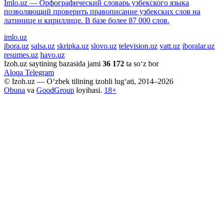
Imlo.uz — Орфографический словарь узбекского языка
позволяющий проверить правописание узбекских слов на
латинице и кириллице. В базе более 87 000 слов.
imlo.uz
ibora.uz
salsa.uz
skripka.uz
slovo.uz
television.uz
vatt.uz
iboralar.uz
resumes.uz
havo.uz
Izoh.uz saytining bazasida jami
36 172
ta so‘z bor
Aloqa
Telegram
© Izoh.uz — O‘zbek tilining izohli lug‘ati, 2014–2026
Obuna
va
GoodGroup
loyihasi.
18+