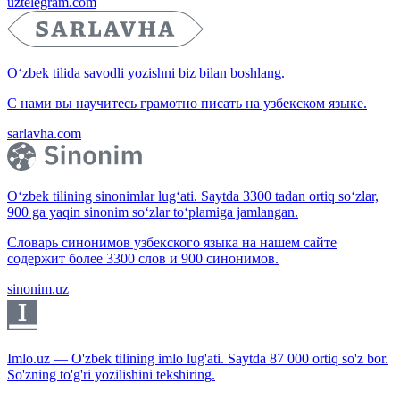
uztelegram.com
O‘zbek tilida savodli yozishni biz bilan boshlang.
С нами вы научитесь грамотно писать на узбекском языке.
sarlavha.com
O‘zbek tilining sinonimlar lug‘ati. Saytda 3300 tadan ortiq so‘zlar,
900 ga yaqin sinonim so‘zlar to‘plamiga jamlangan.
Словарь синонимов узбекского языка на нашем сайте
содержит более 3300 слов и 900 синонимов.
sinonim.uz
Imlo.uz — O'zbek tilining imlo lug'ati. Saytda 87 000 ortiq so'z bor.
So'zning to'g'ri yozilishini tekshiring.