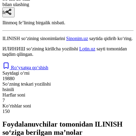
bilan ulashing
fe’l
Ilinmoq feʼlining birgalik nisbati.
ILINISH
so‘zining sinonimlarini
Sinonim.uz
saytida qidirib ko‘ring.
ИЛИНИШ
so‘zining kirillcha yozilishi
Lotin.uz
sayti tomonidan
taqdim qilingan.
Ro‘yxatga qo‘shish
Saytdagi o‘rni
19880
So‘zning teskari yozilishi
hsinili
Harflar soni
7
Ko‘rishlar soni
150
Foydalanuvchilar tomonidan ILINISH
so‘ziga berilgan ma’nolar