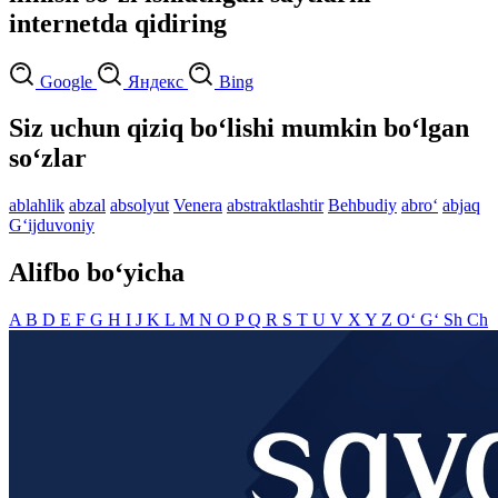
internetda qidiring
Google
Яндекс
Bing
Siz uchun qiziq bo‘lishi mumkin bo‘lgan
so‘zlar
ablahlik
abzal
absolyut
Venera
abstraktlashtir
Behbudiy
abro‘
abjaq
G‘ijduvoniy
Alifbo bo‘yicha
A
B
D
E
F
G
H
I
J
K
L
M
N
O
P
Q
R
S
T
U
V
X
Y
Z
O‘
G‘
Sh
Ch