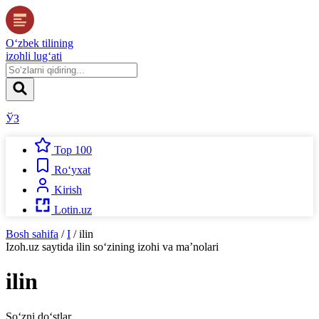
O‘zbek tilining
izohli lug‘ati
ЎЗ
Top 100
Ro‘yxat
Kirish
Lotin.uz
Bosh sahifa
/
I
/
ilin
Izoh.uz
saytida
ilin
so‘zining izohi va ma’nolari
ilin
So‘zni do‘stlar