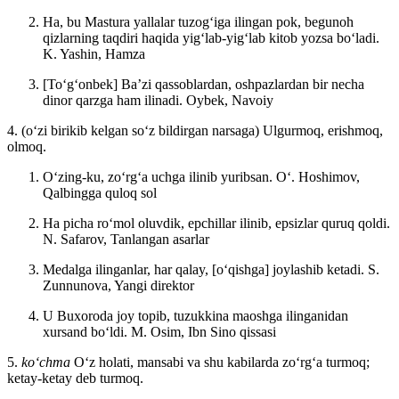
Ha, bu Mastura yallalar tuzogʻiga ilingan pok, begunoh
qizlarning taqdiri haqida yigʻlab-yigʻlab kitob yozsa boʻladi.
K. Yashin, Hamza
[Toʻgʻonbek] Baʼzi qassoblardan, oshpazlardan bir necha
dinor qarzga ham ilinadi.
Oybek, Navoiy
4. (oʻzi birikib kelgan soʻz bildirgan narsaga) Ulgurmoq, erishmoq,
olmoq.
Oʻzing-ku, zoʻrgʻa uchga ilinib yuribsan.
Oʻ. Hoshimov,
Qalbingga quloq sol
Ha picha roʻmol oluvdik, epchillar ilinib, epsizlar quruq qoldi.
N. Safarov, Tanlangan asarlar
Medalga ilinganlar, har qalay, [oʻqishga] joylashib ketadi.
S.
Zunnunova, Yangi direktor
U Buxoroda joy topib, tuzukkina maoshga ilinganidan
xursand boʻldi.
M. Osim, Ibn Sino qissasi
5.
koʻchma
Oʻz holati, mansabi va shu kabilarda zoʻrgʻa turmoq;
ketay-ketay deb turmoq.