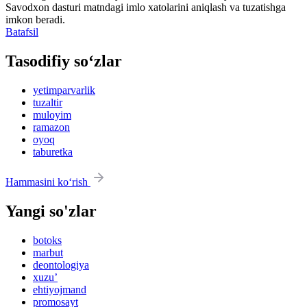
Savodxon dasturi matndagi imlo xatolarini aniqlash va tuzatishga
imkon beradi.
Batafsil
Tasodifiy so‘zlar
yetimparvarlik
tuzaltir
muloyim
ramazon
oyoq
taburetka
Hammasini ko‘rish
Yangi so'zlar
botoks
marbut
deontologiya
xuzu’
ehtiyojmand
promosayt