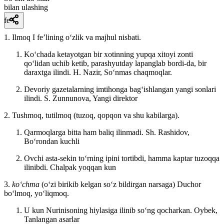
bilan ulashing
fe’l
1. Ilmoq I feʼlining oʻzlik va majhul nisbati.
Koʻchada ketayotgan bir xotinning yupqa xitoyi zonti
qoʻlidan uchib ketib, parashyutday lapanglab bordi-da, bir
daraxtga ilindi.
H. Nazir, Soʻnmas chaqmoqlar.
Devoriy gazetalarning imtihonga bagʻishlangan yangi sonlari
ilindi.
S. Zunnunova, Yangi direktor
2. Tushmoq, tutilmoq (tuzoq, qopqon va shu kabilarga).
Qarmoqlarga bitta ham baliq ilinmadi.
Sh. Rashidov,
Boʻrondan kuchli
Ovchi asta-sekin toʻrning ipini tortibdi, hamma kaptar tuzoqqa
ilinibdi.
Chalpak yoqqan kun
3.
koʻchma
(oʻzi birikib kelgan soʻz bildirgan narsaga) Duchor
boʻlmoq, yoʻliqmoq.
U kun Nurinisoning hiylasiga ilinib soʻng qocharkan.
Oybek,
Tanlangan asarlar