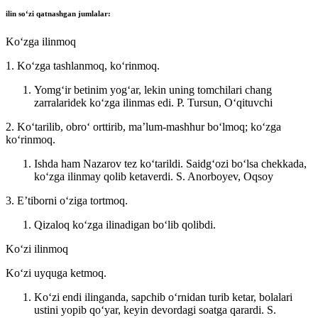
ilin
soʻzi qatnashgan jumlalar:
Koʻzga ilinmoq
1. Koʻzga tashlanmoq, koʻrinmoq.
Yomgʻir betinim yogʻar, lekin uning tomchilari chang
zarralaridek koʻzga ilinmas edi.
P. Tursun, Oʻqituvchi
2. Koʻtarilib, obroʻ orttirib, maʼlum-mashhur boʻlmoq; koʻzga
koʻrinmoq.
Ishda ham Nazarov tez koʻtarildi. Saidgʻozi boʻlsa chekkada,
koʻzga ilinmay qolib ketaverdi.
S. Anorboyev, Oqsoy
3. Eʼtiborni oʻziga tortmoq.
Qizaloq koʻzga ilinadigan boʻlib qolibdi.
Koʻzi ilinmoq
Koʻzi uyquga ketmoq.
Koʻzi endi ilinganda, sapchib oʻrnidan turib ketar, bolalari
ustini yopib qoʻyar, keyin devordagi soatga qarardi.
S.