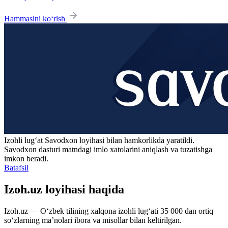
Hammasini ko‘rish
Izohli lugʻat
Savodxon
loyihasi bilan hamkorlikda yaratildi.
Savodxon dasturi matndagi imlo xatolarini aniqlash va tuzatishga
imkon beradi.
Batafsil
Izoh.uz loyihasi haqida
Izoh.uz — O‘zbek tilining xalqona izohli lug‘ati 35 000 dan ortiq
so‘zlarning ma’nolari ibora va misollar bilan keltirilgan.