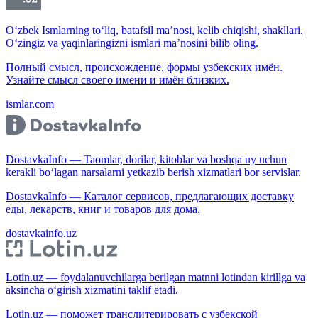
O‘zbek Ismlarning to‘liq, batafsil ma’nosi, kelib chiqishi, shakllari.
O‘zingiz va yaqinlaringizni ismlari ma’nosini bilib oling.
Полный смысл, происхождение, формы узбекских имён.
Узнайте смысл своего имени и имён близких.
ismlar.com
DostavkaInfo — Taomlar, dorilar, kitoblar va boshqa uy uchun
kerakli bo‘lagan narsalarni yetkazib berish xizmatlari bor servislar.
DostavkaInfo — Каталог сервисов, предлагающих доставку
еды, лекарств, книг и товаров для дома.
dostavkainfo.uz
Lotin.uz — foydalanuvchilarga berilgan matnni lotindan kirillga va
aksincha o‘girish xizmatini taklif etadi.
Lotin.uz — поможет транслитерировать с узбекской