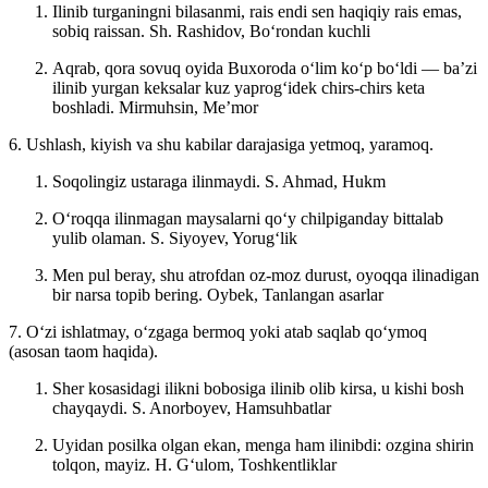
Ilinib turganingni bilasanmi, rais endi sen haqiqiy rais emas,
sobiq raissan.
Sh. Rashidov, Boʻrondan kuchli
Aqrab, qora sovuq oyida Buxoroda oʻlim koʻp boʻldi — baʼzi
ilinib yurgan keksalar kuz yaprogʻidek chirs-chirs keta
boshladi.
Mirmuhsin, Meʼmor
6. Ushlash, kiyish va shu kabilar darajasiga yetmoq, yaramoq.
Soqolingiz ustaraga ilinmaydi.
S. Ahmad, Hukm
Oʻroqqa ilinmagan maysalarni qoʻy chilpiganday bittalab
yulib olaman.
S. Siyoyev, Yorugʻlik
Men pul beray, shu atrofdan oz-moz durust, oyoqqa ilinadigan
bir narsa topib bering.
Oybek, Tanlangan asarlar
7. Oʻzi ishlatmay, oʻzgaga bermoq yoki atab saqlab qoʻymoq
(asosan taom haqida).
Sher kosasidagi ilikni bobosiga ilinib olib kirsa, u kishi bosh
chayqaydi.
S. Anorboyev, Hamsuhbatlar
Uyidan posilka olgan ekan, menga ham ilinibdi: ozgina shirin
tolqon, mayiz.
H. Gʻulom, Toshkentliklar