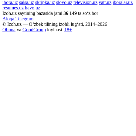
ibora.uz
salsa.uz
skripka.uz
slovo.uz
television.uz
vatt.uz
iboralar.uz
resumes.uz
havo.uz
Izoh.uz saytining bazasida jami
36 149
ta so‘z bor
Aloqa
Telegram
© Izoh.uz — O‘zbek tilining izohli lug‘ati, 2014–2026
Obuna
va
GoodGroup
loyihasi.
18+