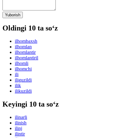
Yuborish
Oldingi 10 ta so‘z
ilhombaxsh
ilhomlan
ilhomlantir
ilhomlantiril
ilhomli
ilhomchi
ili
iliguzildi
ilik
ilikuzildi
Keyingi 10 ta so‘z
ilinarli
ilinish
ilinj
ilintir