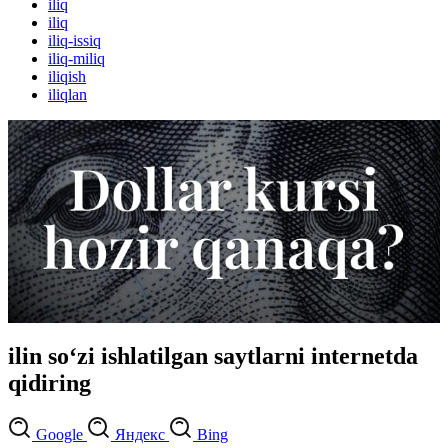
iliq
iliq
iliq-issiq
iliq-miliq
iliqish
iliqlan
ilin so‘zi ishlatilgan saytlarni internetda
qidiring
Google
Яндекс
Bing