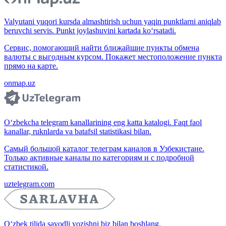
Valyutani yuqori kursda almashtirish uchun yaqin punktlarni aniqlab
beruvchi servis. Punkt joylashuvini kartada ko‘rsatadi.
Сервис, помогающий найти ближайшие пункты обмена
валюты с выгодным курсом. Покажет местоположение пункта
прямо на карте.
onmap.uz
O‘zbekcha telegram kanallarining eng katta katalogi. Faqt faol
kanallar, ruknlarda va batafsil statistikasi bilan.
Самый большой каталог телеграм каналов в Узбекистане.
Только активные каналы по категориям и с подробной
статистикой.
uztelegram.com
O‘zbek tilida savodli yozishni biz bilan boshlang.