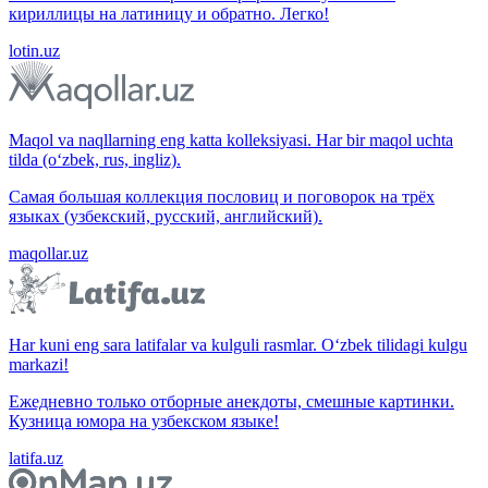
кириллицы на латиницу и обратно. Легко!
lotin.uz
Maqol va naqllarning eng katta kolleksiyasi. Har bir maqol uchta
tilda (o‘zbek, rus, ingliz).
Самая большая коллекция пословиц и поговорок на трёх
языках (узбекский, русский, английский).
maqollar.uz
Har kuni eng sara latifalar va kulguli rasmlar. O‘zbek tilidagi kulgu
markazi!
Ежедневно только отборные анекдоты, смешные картинки.
Кузница юмора на узбекском языке!
latifa.uz