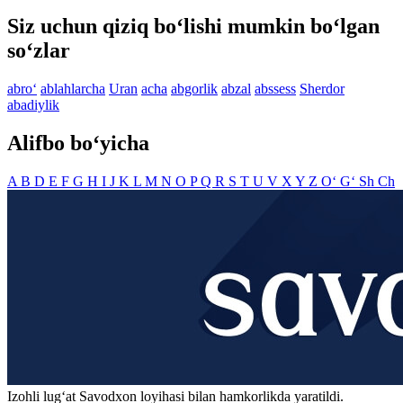
Siz uchun qiziq bo‘lishi mumkin bo‘lgan
so‘zlar
abro‘
ablahlarcha
Uran
acha
abgorlik
abzal
abssess
Sherdor
abadiylik
Alifbo bo‘yicha
A
B
D
E
F
G
H
I
J
K
L
M
N
O
P
Q
R
S
T
U
V
X
Y
Z
O‘
G‘
Sh
Ch
Izohli lugʻat
Savodxon
loyihasi bilan hamkorlikda yaratildi.