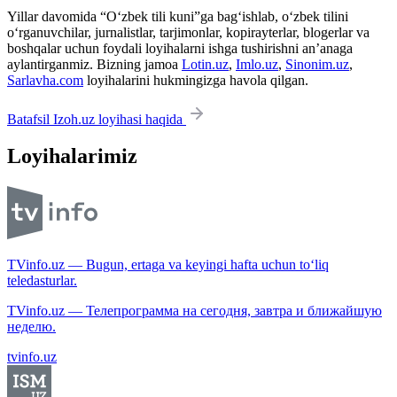
Yillar davomida “O‘zbek tili kuni”ga bag‘ishlab, o‘zbek tilini
o‘rganuvchilar, jurnalistlar, tarjimonlar, kopirayterlar, blogerlar va
boshqalar uchun foydali loyihalarni ishga tushirishni an’anaga
aylantirganmiz. Bizning jamoa
Lotin.uz
,
Imlo.uz
,
Sinonim.uz
,
Sarlavha.com
loyihalarini hukmingizga havola qilgan.
Batafsil Izoh.uz loyihasi haqida
Loyihalarimiz
TVinfo.uz — Bugun, ertaga va keyingi hafta uchun to‘liq
teledasturlar.
TVinfo.uz — Телепрограмма на сегодня, завтра и ближайшую
неделю.
tvinfo.uz