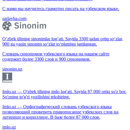
С нами вы научитесь грамотно писать на узбекском языке.
sarlavha.com
O‘zbek tilining sinonimlar lug‘ati. Saytda 3300 tadan ortiq so‘zlar,
900 ga yaqin sinonim so‘zlar to‘plamiga jamlangan.
Словарь синонимов узбекского языка на нашем сайте
содержит более 3300 слов и 900 синонимов.
sinonim.uz
Imlo.uz — O'zbek tilining imlo lug'ati. Saytda 87 000 ortiq so'z bor.
So'zning to'g'ri yozilishini tekshiring.
Imlo.uz — Орфографический словарь узбекского языка
позволяющий проверить правописание узбекских слов на
латинице и кириллице. В базе более 87 000 слов.
imlo.uz