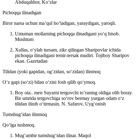
Abduqahhor, Koʻzlar
Pichoqqa ilinadigan
Biror narsa uchun maʼqul boʻladigan, yaraydigan, yaroqli.
Umuman mollarning pichoqqa ilinadigani yoʻq hisob.
Mushtum
Xullas, oʻylab tursam, zikr qilingan Sharipovlar ichida
pichoqqa ilinadigani temir-tersak mudiri. Tojiboy Sharipov
ekan.
Gazetadan
Tilidan (yoki gapidan, ogʻzidan, soʻzidan) ilinmoq
Oʻz gapi (soʻzi) bilan oʻzini fosh qilib qoʻymoq.
Boy ota.. men Suyarni tergovchi toʻraning oldiga olib boray.
Bir umrida tergovchiga soʻrov bermay yurgan odam oʻz
tilidan ilinib oʻtirmasin.
N. Safarov, Uygʻonish
Tumshugʻidan ilinmoq
Qoʻlga tushmoq.
Mugʻambir tumshugʻidan ilinar.
Maqol