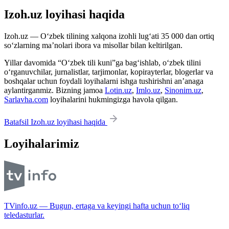
Izoh.uz loyihasi haqida
Izoh.uz — O‘zbek tilining xalqona izohli lug‘ati 35 000 dan ortiq
so‘zlarning ma’nolari ibora va misollar bilan keltirilgan.
Yillar davomida “O‘zbek tili kuni”ga bag‘ishlab, o‘zbek tilini
o‘rganuvchilar, jurnalistlar, tarjimonlar, kopirayterlar, blogerlar va
boshqalar uchun foydali loyihalarni ishga tushirishni an’anaga
aylantirganmiz. Bizning jamoa
Lotin.uz
,
Imlo.uz
,
Sinonim.uz
,
Sarlavha.com
loyihalarini hukmingizga havola qilgan.
Batafsil Izoh.uz loyihasi haqida
Loyihalarimiz
TVinfo.uz — Bugun, ertaga va keyingi hafta uchun to‘liq
teledasturlar.