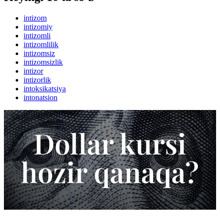
intizom
intizomiy
intizomli
intizomlilik
intizomsiz
intizomsizlik
intizor
intizorlik
intoksikatsiya
intonatsion