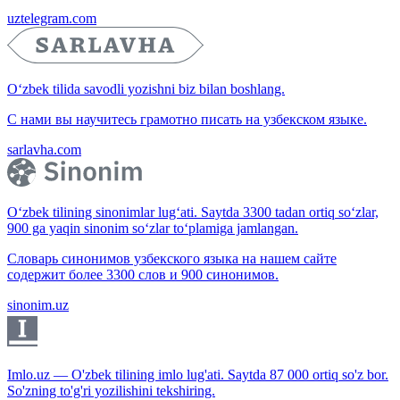
uztelegram.com
O‘zbek tilida savodli yozishni biz bilan boshlang.
С нами вы научитесь грамотно писать на узбекском языке.
sarlavha.com
O‘zbek tilining sinonimlar lug‘ati. Saytda 3300 tadan ortiq so‘zlar,
900 ga yaqin sinonim so‘zlar to‘plamiga jamlangan.
Словарь синонимов узбекского языка на нашем сайте
содержит более 3300 слов и 900 синонимов.
sinonim.uz
Imlo.uz — O'zbek tilining imlo lug'ati. Saytda 87 000 ortiq so'z bor.
So'zning to'g'ri yozilishini tekshiring.