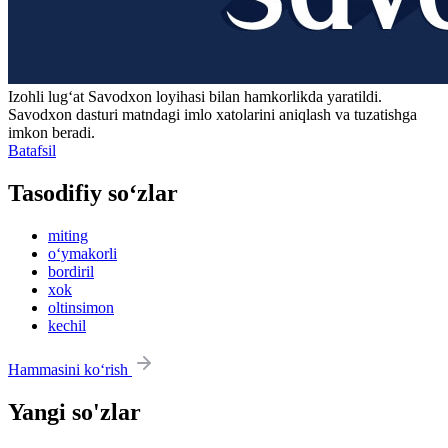
Izohli lugʻat
Savodxon
loyihasi bilan hamkorlikda yaratildi.
Savodxon dasturi matndagi imlo xatolarini aniqlash va tuzatishga
imkon beradi.
Batafsil
Tasodifiy so‘zlar
miting
o‘ymakorli
bordiril
xok
oltinsimon
kechil
Hammasini ko‘rish
Yangi so'zlar