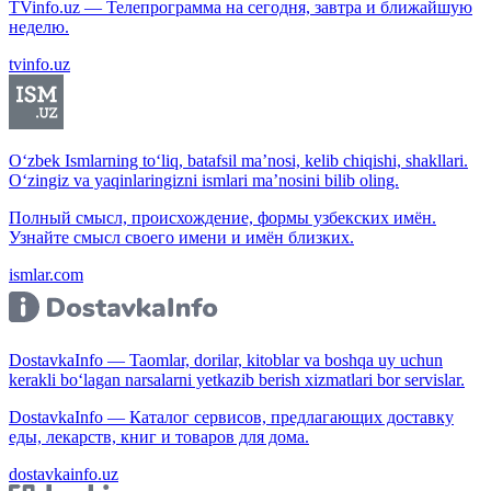
TVinfo.uz — Телепрограмма на сегодня, завтра и ближайшую
неделю.
tvinfo.uz
O‘zbek Ismlarning to‘liq, batafsil ma’nosi, kelib chiqishi, shakllari.
O‘zingiz va yaqinlaringizni ismlari ma’nosini bilib oling.
Полный смысл, происхождение, формы узбекских имён.
Узнайте смысл своего имени и имён близких.
ismlar.com
DostavkaInfo — Taomlar, dorilar, kitoblar va boshqa uy uchun
kerakli bo‘lagan narsalarni yetkazib berish xizmatlari bor servislar.
DostavkaInfo — Каталог сервисов, предлагающих доставку
еды, лекарств, книг и товаров для дома.
dostavkainfo.uz