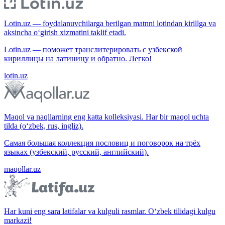
Lotin.uz — foydalanuvchilarga berilgan matnni lotindan kirillga va
aksincha o‘girish xizmatini taklif etadi.
Lotin.uz — поможет транслитерировать с узбекской
кириллицы на латиницу и обратно. Легко!
lotin.uz
Maqol va naqllarning eng katta kolleksiyasi. Har bir maqol uchta
tilda (o‘zbek, rus, ingliz).
Самая большая коллекция пословиц и поговорок на трёх
языках (узбекский, русский, английский).
maqollar.uz
Har kuni eng sara latifalar va kulguli rasmlar. O‘zbek tilidagi kulgu
markazi!