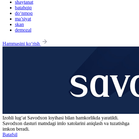
shaytanat
batahqiq
do‘nmoq
ma’siyat
skan
demozal
Hammasini ko‘rish
Izohli lugʻat
Savodxon
loyihasi bilan hamkorlikda yaratildi.
Savodxon dasturi matndagi imlo xatolarini aniqlash va tuzatishga
imkon beradi.
Batafsil