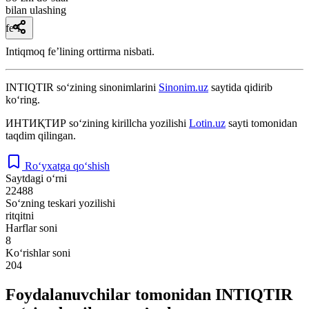
bilan ulashing
fe’l
Intiqmoq feʼlining orttirma nisbati.
INTIQTIR
so‘zining sinonimlarini
Sinonim.uz
saytida qidirib
ko‘ring.
ИНТИҚТИР
so‘zining kirillcha yozilishi
Lotin.uz
sayti tomonidan
taqdim qilingan.
Ro‘yxatga qo‘shish
Saytdagi o‘rni
22488
So‘zning teskari yozilishi
ritqitni
Harflar soni
8
Ko‘rishlar soni
204
Foydalanuvchilar tomonidan INTIQTIR