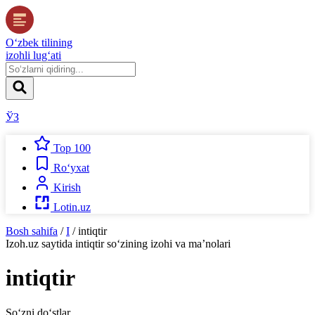
O‘zbek tilining
izohli lug‘ati
ЎЗ
Top 100
Ro‘yxat
Kirish
Lotin.uz
Bosh sahifa
/
I
/
intiqtir
Izoh.uz
saytida
intiqtir
so‘zining izohi va ma’nolari
intiqtir
So‘zni do‘stlar