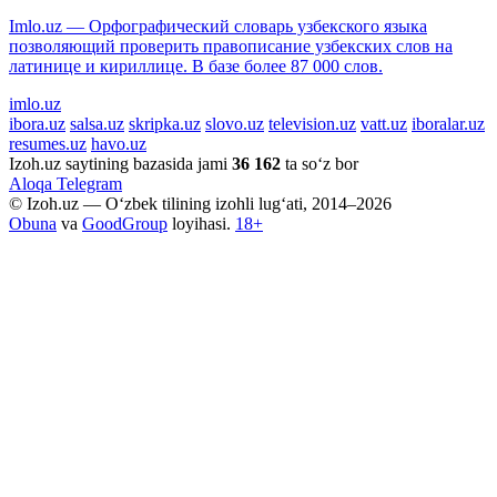
Imlo.uz — Орфографический словарь узбекского языка
позволяющий проверить правописание узбекских слов на
латинице и кириллице. В базе более 87 000 слов.
imlo.uz
ibora.uz
salsa.uz
skripka.uz
slovo.uz
television.uz
vatt.uz
iboralar.uz
resumes.uz
havo.uz
Izoh.uz saytining bazasida jami
36 162
ta so‘z bor
Aloqa
Telegram
© Izoh.uz — O‘zbek tilining izohli lug‘ati, 2014–2026
Obuna
va
GoodGroup
loyihasi.
18+