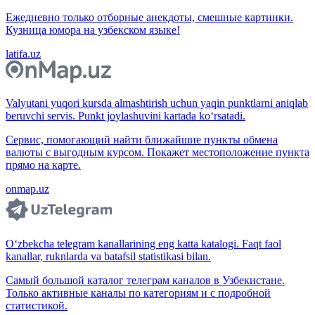
Ежедневно только отборные анекдоты, смешные картинки.
Кузница юмора на узбекском языке!
latifa.uz
Valyutani yuqori kursda almashtirish uchun yaqin punktlarni aniqlab
beruvchi servis. Punkt joylashuvini kartada ko‘rsatadi.
Сервис, помогающий найти ближайшие пункты обмена
валюты с выгодным курсом. Покажет местоположение пункта
прямо на карте.
onmap.uz
O‘zbekcha telegram kanallarining eng katta katalogi. Faqt faol
kanallar, ruknlarda va batafsil statistikasi bilan.
Самый большой каталог телеграм каналов в Узбекистане.
Только активные каналы по категориям и с подробной
статистикой.