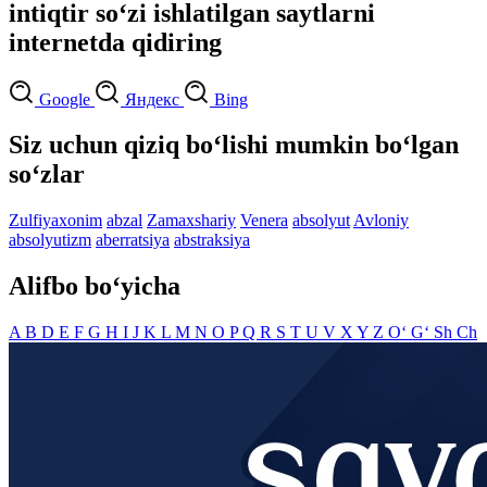
intiqtir so‘zi ishlatilgan saytlarni
internetda qidiring
Google
Яндекс
Bing
Siz uchun qiziq bo‘lishi mumkin bo‘lgan
so‘zlar
Zulfiyaxonim
abzal
Zamaxshariy
Venera
absolyut
Avloniy
absolyutizm
aberratsiya
abstraksiya
Alifbo bo‘yicha
A
B
D
E
F
G
H
I
J
K
L
M
N
O
P
Q
R
S
T
U
V
X
Y
Z
O‘
G‘
Sh
Ch