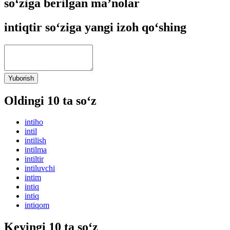
so‘ziga berilgan ma’nolar
intiqtir so‘ziga yangi izoh qo‘shing
Yuborish
Oldingi 10 ta so‘z
intiho
intil
intilish
intilma
intiltir
intiluvchi
intim
intiq
intiq
intiqom
Keyingi 10 ta so‘z