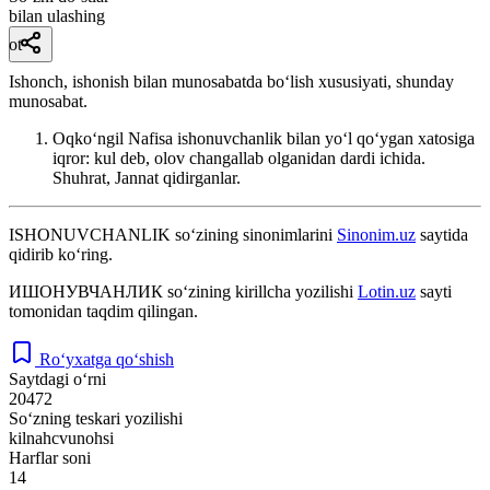
bilan ulashing
ot
Ishonch, ishonish bilan munosabatda boʻlish xususiyati, shunday
munosabat.
Oqkoʻngil Nafisa ishonuvchanlik bilan yoʻl qoʻygan xatosiga
iqror: kul deb, olov changallab olganidan dardi ichida.
Shuhrat, Jannat qidirganlar.
ISHONUVCHANLIK
so‘zining sinonimlarini
Sinonim.uz
saytida
qidirib ko‘ring.
ИШОНУВЧАНЛИК
so‘zining kirillcha yozilishi
Lotin.uz
sayti
tomonidan taqdim qilingan.
Ro‘yxatga qo‘shish
Saytdagi o‘rni
20472
So‘zning teskari yozilishi
kilnahcvunohsi
Harflar soni
14