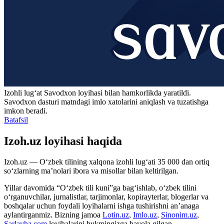
Izohli lugʻat
Savodxon
loyihasi bilan hamkorlikda yaratildi.
Savodxon dasturi matndagi imlo xatolarini aniqlash va tuzatishga
imkon beradi.
Batafsil
Izoh.uz loyihasi haqida
Izoh.uz — O‘zbek tilining xalqona izohli lug‘ati 35 000 dan ortiq
so‘zlarning ma’nolari ibora va misollar bilan keltirilgan.
Yillar davomida “O‘zbek tili kuni”ga bag‘ishlab, o‘zbek tilini
o‘rganuvchilar, jurnalistlar, tarjimonlar, kopirayterlar, blogerlar va
boshqalar uchun foydali loyihalarni ishga tushirishni an’anaga
aylantirganmiz. Bizning jamoa
Lotin.uz
,
Imlo.uz
,
Sinonim.uz
,
Sarlavha.com
loyihalarini hukmingizga havola qilgan.