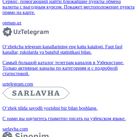
Сервис, помогающий найти ближайшие пункты обмена
валюты с выгодным курсом. Покажет местоположение пункта
прямо на карте.
onmap.uz
O‘zbekcha telegram kanallarining eng katta katalogi. Faqt faol
kanallar, ruknlarda va batafsil statistikasi bilan.
Самый большой каталог телеграм каналов в Узбекистане.
Только активные каналы по категориям и с подробной
статистикой.
uztelegram.com
O‘zbek tilida savodli yozishni biz bilan boshlang.
С нами вы научитесь грамотно писать на узбекском языке.
sarlavha.com