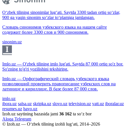
O‘zbek tilining sinonimlar lug‘ati. Saytda 3300 tadan ortiq so‘zlar,
900 ga yaqin sinonim so‘zlar to‘plamiga jamlangan.
Словарь синонимов узбекского языка на нашем сайте
содержит более 3300 слов и 900 синонимов.
sinonim.uz
Imlo.uz — O'zbek tilining imlo lug'ati. Saytda 87 000 ortiq so'z bor.
So'zning to'g'ri yozilishini tekshiring.
Imlo.uz — Орфографический словарь узбекского языка
позволяющий проверить правописание узбекских слов на
латинице и кириллице. В базе более 87 000 слов.
imlo.uz
ibora.uz
salsa.uz
skripka.uz
slovo.uz
television.uz
vatt.uz
iboralar.uz
resumes.uz
havo.uz
Izoh.uz saytining bazasida jami
36 162
ta so‘z bor
Aloqa
Telegram
© Izoh.uz — O‘zbek tilining izohli lug‘ati, 2014–2026