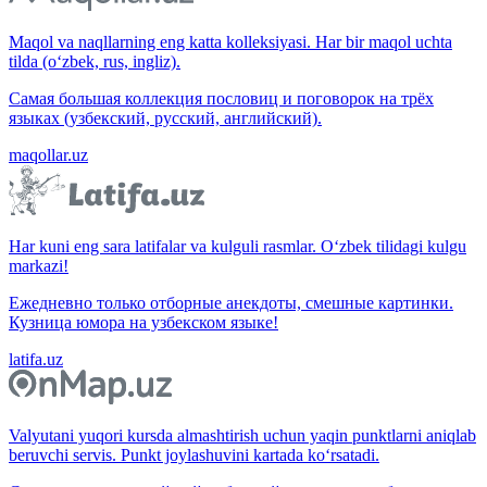
Maqol va naqllarning eng katta kolleksiyasi. Har bir maqol uchta
tilda (o‘zbek, rus, ingliz).
Самая большая коллекция пословиц и поговорок на трёх
языках (узбекский, русский, английский).
maqollar.uz
Har kuni eng sara latifalar va kulguli rasmlar. O‘zbek tilidagi kulgu
markazi!
Ежедневно только отборные анекдоты, смешные картинки.
Кузница юмора на узбекском языке!
latifa.uz
Valyutani yuqori kursda almashtirish uchun yaqin punktlarni aniqlab
beruvchi servis. Punkt joylashuvini kartada ko‘rsatadi.