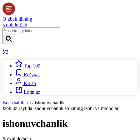
O‘zbek tilining
izohli lug‘ati
ЎЗ
Top 100
Ro‘yxat
Kirish
Lotin.uz
Bosh sahifa
/
I
/
ishonuvchanlik
Izoh.uz
saytida
ishonuvchanlik
so‘zining izohi va ma’nolari
ishonuvchanlik
So‘zni do‘stlar