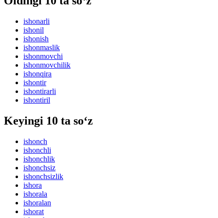
Oldingi 10 ta so‘z
ishonarli
ishonil
ishonish
ishonmaslik
ishonmovchi
ishonmovchilik
ishonqira
ishontir
ishontirarli
ishontiril
Keyingi 10 ta so‘z
ishonch
ishonchli
ishonchlik
ishonchsiz
ishonchsizlik
ishora
ishorala
ishoralan
ishorat