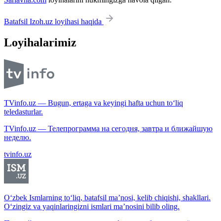
Batafsil Izoh.uz loyihasi haqida
Loyihalarimiz
TVinfo.uz — Bugun, ertaga va keyingi hafta uchun to‘liq
teledasturlar.
TVinfo.uz — Телепрограмма на сегодня, завтра и ближайшую
неделю.
tvinfo.uz
O‘zbek Ismlarning to‘liq, batafsil ma’nosi, kelib chiqishi, shakllari.
O‘zingiz va yaqinlaringizni ismlari ma’nosini bilib oling.