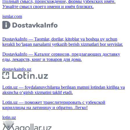
Полный смысл, происхождение, формы узбекских имён.
Узнайте смысл своего имени и имён близких.
ismlar.com
DostavkaInfo — Taomlar, dorilar, kitoblar va boshqa uy uchun
kerakli bo‘lagan narsalarni yetkazib berish xizmatlari bor servislar.
DostavkaInfo — Каталог сервисов, предлагающих доставку
еды, лекарств, книг и товаров для дома.
dostavkainfo.uz
Lotin.uz — foydalanuvchilarga berilgan matnni lotindan kirillga va
aksincha o‘girish xizmatini taklif etadi.
Lotin.uz — поможет транслитерировать с узбекской
кириллицы на латиницу и обратно. Легко!
lotin.uz