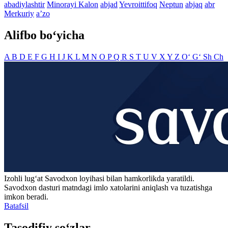
abadiylashtir
Minorayi Kalon
abjad
Yevroittifoq
Neptun
abjaq
abr
Merkuriy
aʼzo
Alifbo bo‘yicha
A
B
D
E
F
G
H
I
J
K
L
M
N
O
P
Q
R
S
T
U
V
X
Y
Z
O‘
G‘
Sh
Ch
Izohli lugʻat
Savodxon
loyihasi bilan hamkorlikda yaratildi.
Savodxon dasturi matndagi imlo xatolarini aniqlash va tuzatishga
imkon beradi.
Batafsil
Tasodifiy so‘zlar