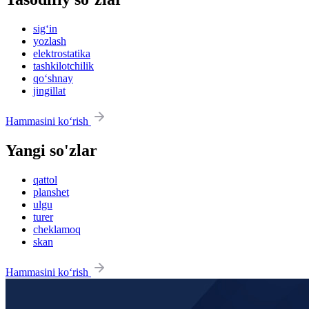
sig‘in
yozlash
elektrostatika
tashkilotchilik
qo‘shnay
jingillat
Hammasini ko‘rish
Yangi so'zlar
qattol
planshet
ulgu
turer
cheklamoq
skan
Hammasini ko‘rish