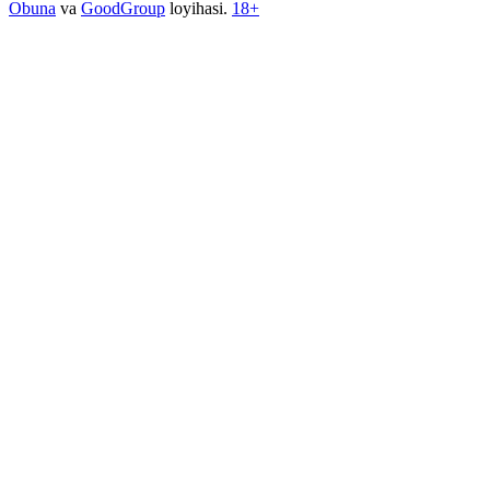
Obuna
va
GoodGroup
loyihasi.
18+