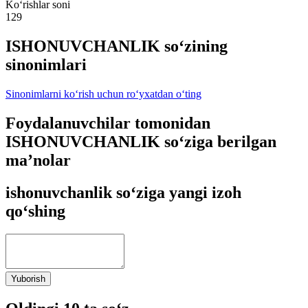
Ko‘rishlar soni
129
ISHONUVCHANLIK so‘zining
sinonimlari
Sinonimlarni ko‘rish uchun ro‘yxatdan o‘ting
Foydalanuvchilar tomonidan
ISHONUVCHANLIK so‘ziga berilgan
ma’nolar
ishonuvchanlik so‘ziga yangi izoh
qo‘shing
Yuborish