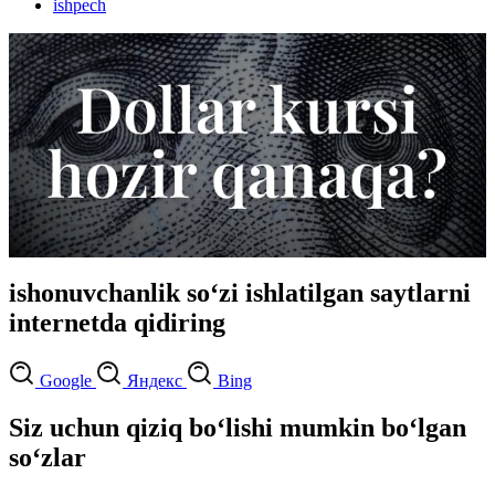
ishpech
ishonuvchanlik so‘zi ishlatilgan saytlarni
internetda qidiring
Google
Яндекс
Bing
Siz uchun qiziq bo‘lishi mumkin bo‘lgan
so‘zlar