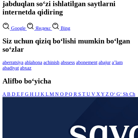
jabduqlan so‘zi ishlatilgan saytlarni
internetda qidiring
Google
Яндекс
Bing
Siz uchun qiziq bo‘lishi mumkin bo‘lgan
so‘zlar
aberratsiya
ablahona
achinish
abssess
abonement
abajur
aʼlam
abadiyat
abxaz
Alifbo bo‘yicha
A
B
D
E
F
G
H
I
J
K
L
M
N
O
P
Q
R
S
T
U
V
X
Y
Z
O‘
G‘
Sh
Ch