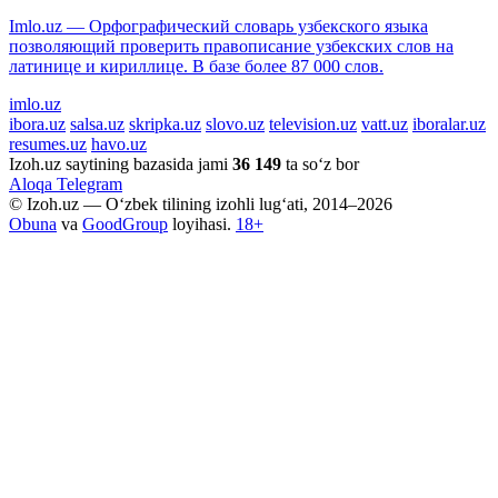
Imlo.uz — Орфографический словарь узбекского языка
позволяющий проверить правописание узбекских слов на
латинице и кириллице. В базе более 87 000 слов.
imlo.uz
ibora.uz
salsa.uz
skripka.uz
slovo.uz
television.uz
vatt.uz
iboralar.uz
resumes.uz
havo.uz
Izoh.uz saytining bazasida jami
36 149
ta so‘z bor
Aloqa
Telegram
© Izoh.uz — O‘zbek tilining izohli lug‘ati, 2014–2026
Obuna
va
GoodGroup
loyihasi.
18+