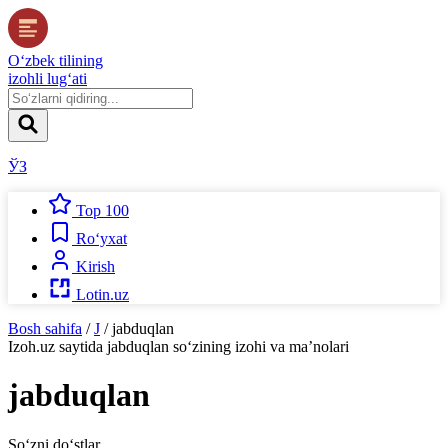
O‘zbek tilining
izohli lug‘ati
ЎЗ
Top 100
Ro‘yxat
Kirish
Lotin.uz
Bosh sahifa
/
J
/
jabduqlan
Izoh.uz
saytida
jabduqlan
so‘zining izohi va ma’nolari
jabduqlan
So‘zni do‘stlar