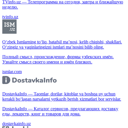
TVinfo.uz — Телепрограмма на сегодня, завтра и ближайшую
неделю.
tvinfo.uz
O‘zbek Ismlarning to‘liq, batafsil ma’nosi, kelib chiqishi, shakllari.
O‘zingiz va yaqinlaringizni ismlari ma’nosini bilib oling.
Полный смысл, происхождение, формы узбекских имён.
Узнайте смысл своего имени и имён близких.
ismlar.com
DostavkaInfo — Taomlar, dorilar, kitoblar va boshqa uy uchun
kerakli bo‘lagan narsalarni yetkazib berish xizmatlari bor servislar.
DostavkaInfo — Каталог сервисов, предлагающих доставку
еды, лекарств, книг и товаров для дома.
dostavkainfo.uz