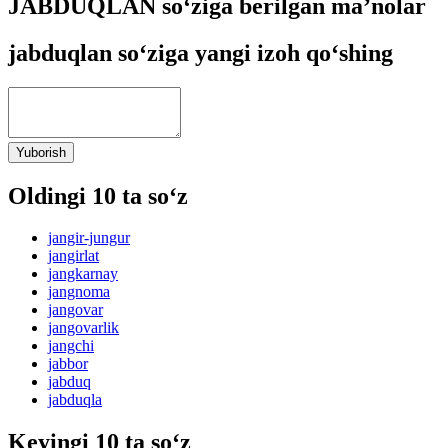
JABDUQLAN so‘ziga berilgan ma’nolar
jabduqlan so‘ziga yangi izoh qo‘shing
Yuborish
Oldingi 10 ta so‘z
jangir-jungur
jangirlat
jangkarnay
jangnoma
jangovar
jangovarlik
jangchi
jabbor
jabduq
jabduqla
Keyingi 10 ta so‘z