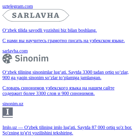
uztelegram.com
O‘zbek tilida savodli yozishni biz bilan boshlang.
С нами вы научитесь грамотно писать на узбекском языке.
sarlavha.com
O‘zbek tilining sinonimlar lug‘ati. Saytda 3300 tadan ortiq so‘zlar,
900 ga yaqin sinonim so‘zlar to‘plamiga jamlangan.
Словарь синонимов узбекского языка на нашем сайте
содержит более 3300 слов и 900 синонимов.
sinonim.uz
Imlo.uz — O'zbek tilining imlo lug'ati. Saytda 87 000 ortiq so'z bor.
So'zning to'g'ri yozilishini tekshiring.