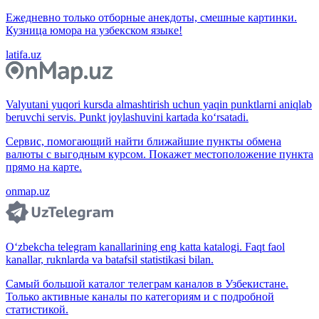
Ежедневно только отборные анекдоты, смешные картинки.
Кузница юмора на узбекском языке!
latifa.uz
Valyutani yuqori kursda almashtirish uchun yaqin punktlarni aniqlab
beruvchi servis. Punkt joylashuvini kartada ko‘rsatadi.
Сервис, помогающий найти ближайшие пункты обмена
валюты с выгодным курсом. Покажет местоположение пункта
прямо на карте.
onmap.uz
O‘zbekcha telegram kanallarining eng katta katalogi. Faqt faol
kanallar, ruknlarda va batafsil statistikasi bilan.
Самый большой каталог телеграм каналов в Узбекистане.
Только активные каналы по категориям и с подробной
статистикой.