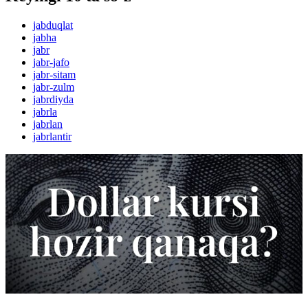
jabduqlat
jabha
jabr
jabr-jafo
jabr-sitam
jabr-zulm
jabrdiyda
jabrla
jabrlan
jabrlantir