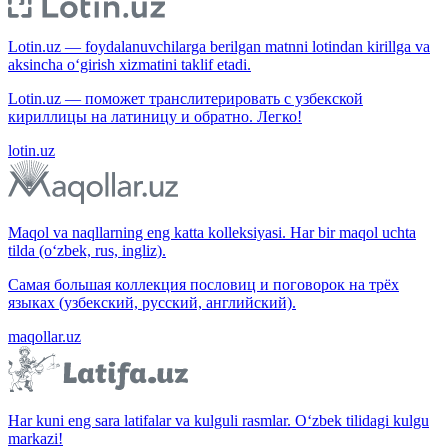
Lotin.uz — foydalanuvchilarga berilgan matnni lotindan kirillga va
aksincha o‘girish xizmatini taklif etadi.
Lotin.uz — поможет транслитерировать с узбекской
кириллицы на латиницу и обратно. Легко!
lotin.uz
Maqol va naqllarning eng katta kolleksiyasi. Har bir maqol uchta
tilda (o‘zbek, rus, ingliz).
Самая большая коллекция пословиц и поговорок на трёх
языках (узбекский, русский, английский).
maqollar.uz
Har kuni eng sara latifalar va kulguli rasmlar. O‘zbek tilidagi kulgu
markazi!