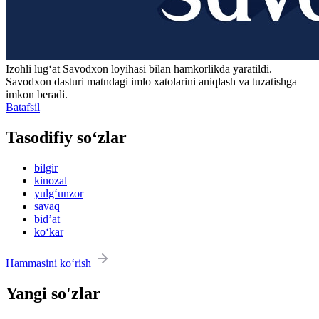
Izohli lugʻat
Savodxon
loyihasi bilan hamkorlikda yaratildi.
Savodxon dasturi matndagi imlo xatolarini aniqlash va tuzatishga
imkon beradi.
Batafsil
Tasodifiy so‘zlar
bilgir
kinozal
yulg‘unzor
savaq
bidʼat
ko‘kar
Hammasini ko‘rish
Yangi so'zlar