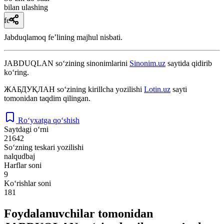
bilan ulashing
fe’l
Jabduqlamoq feʼlining majhul nisbati.
JABDUQLAN
so‘zining sinonimlarini
Sinonim.uz
saytida qidirib
ko‘ring.
ЖАБДУҚЛАН
so‘zining kirillcha yozilishi
Lotin.uz
sayti
tomonidan taqdim qilingan.
Ro‘yxatga qo‘shish
Saytdagi o‘rni
21642
So‘zning teskari yozilishi
nalqudbaj
Harflar soni
9
Ko‘rishlar soni
181
Foydalanuvchilar tomonidan