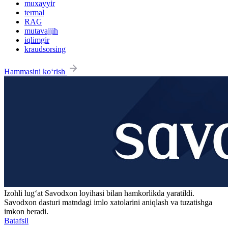
muxayyir
termal
RAG
mutavajjih
iqlimgir
kraudsorsing
Hammasini ko‘rish
Izohli lugʻat
Savodxon
loyihasi bilan hamkorlikda yaratildi.
Savodxon dasturi matndagi imlo xatolarini aniqlash va tuzatishga
imkon beradi.
Batafsil