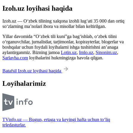
Izoh.uz loyihasi haqida
Izoh.uz — O‘zbek tilining xalqona izohli lug‘ati 35 000 dan ortiq
so‘zlarning ma’nolari ibora va misollar bilan keltirilgan.
Yillar davomida “O‘zbek tili kuni”ga bag‘ishlab, o‘zbek tilini
o‘rganuvchilar, jurnalistlar, tarjimonlar, kopirayterlar, blogerlar va
boshqalar uchun foydali loyihalarni ishga tushirishni an’anaga
aylantirganmiz. Bizning jamoa
Lotin.uz
,
Imlo.uz
,
Sinonim.uz
,
Sarlavha.com
loyihalarini hukmingizga havola qilgan.
Batafsil Izoh.uz loyihasi haqida
Loyihalarimiz
TVinfo.uz — Bugun, ertaga va keyingi hafta uchun to‘liq
teledasturlar.