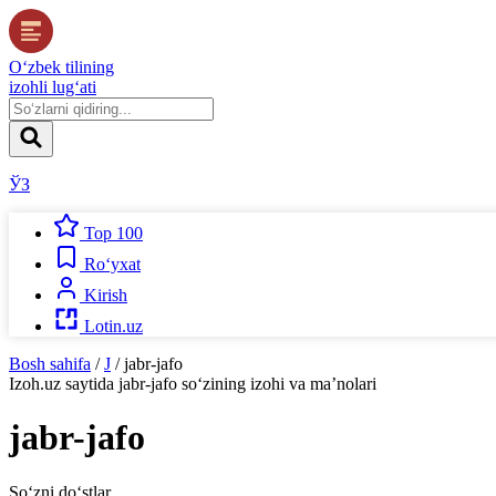
O‘zbek tilining
izohli lug‘ati
ЎЗ
Top 100
Ro‘yxat
Kirish
Lotin.uz
Bosh sahifa
/
J
/
jabr-jafo
Izoh.uz
saytida
jabr-jafo
so‘zining izohi va ma’nolari
jabr-jafo
So‘zni do‘stlar