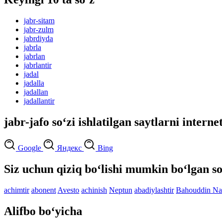
jabr-sitam
jabr-zulm
jabrdiyda
jabrla
jabrlan
jabrlantir
jadal
jadalla
jadallan
jadallantir
jabr-jafo so‘zi ishlatilgan saytlarni interne
Google
Яндекс
Bing
Siz uchun qiziq bo‘lishi mumkin bo‘lgan so
achimtir
abonent
Avesto
achinish
Neptun
abadiylashtir
Bahouddin Na
Alifbo bo‘yicha