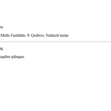
on
i Mulla Fazliddin.
P. Qodirov, Yulduzli tunlar
ng.
taqdim qilingan.