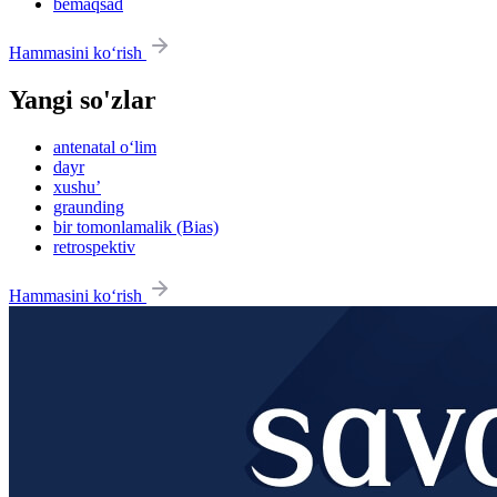
bemaqsad
Hammasini ko‘rish
Yangi so'zlar
antenatal o‘lim
dayr
xushu’
graunding
bir tomonlamalik (Bias)
retrospektiv
Hammasini ko‘rish