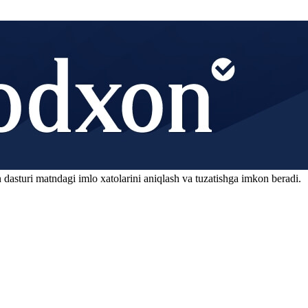
 dasturi matndagi imlo xatolarini aniqlash va tuzatishga imkon beradi.