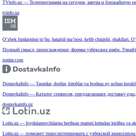
TVinfo.uz — Телепрограмма на сегодня, завтра и ближайшую н
tvinfo.uz
O‘zbek Ismlarning to‘liq, batafsil ma’nosi, kelib chiqishi, shakllari. O
Полный смысл, происхождение, формы узбекских имён. Узнайт
ismlar.com
DostavkaInfo — Taomlar, dorilar, kitoblar va boshqa uy uchun kerakli b
DostavkaInfo — Каталог сервисов, предлагающих доставку еды, 
dostavkainfo.uz
Lotin.uz — foydalanuvchilarga berilgan matnni lotindan kirillga va aksi
Lotin.uz — поможет транслитерировать с узбекской кириллицы 