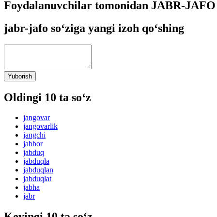
Foydalanuvchilar tomonidan JABR-JAFO s
jabr-jafo so‘ziga yangi izoh qo‘shing
Yuborish
Oldingi 10 ta so‘z
jangovar
jangovarlik
jangchi
jabbor
jabduq
jabduqla
jabduqlan
jabduqlat
jabha
jabr
Keyingi 10 ta so‘z