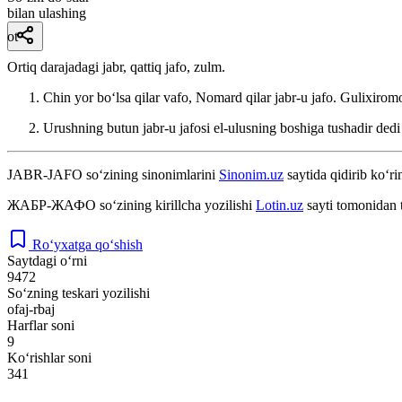
bilan ulashing
ot
Ortiq darajadagi jabr, qattiq jafo, zulm.
Chin yor boʻlsa qilar vafo, Nomard qilar jabr-u jafo.
Gulixirom
Urushning butun jabr-u jafosi el-ulusning boshiga tushadir ded
JABR-JAFO
so‘zining sinonimlarini
Sinonim.uz
saytida qidirib ko‘ri
ЖАБР-ЖАФО
so‘zining kirillcha yozilishi
Lotin.uz
sayti tomonidan 
Ro‘yxatga qo‘shish
Saytdagi o‘rni
9472
So‘zning teskari yozilishi
ofaj-rbaj
Harflar soni
9
Ko‘rishlar soni
341