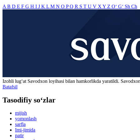
A
B
D
E
F
G
H
I
J
K
L
M
N
O
P
Q
R
S
T
U
V
X
Y
Z
O‘
G‘
Sh
Ch
Izohli lugʻat
Savodxon
loyihasi bilan hamkorlikda yaratildi. Savodxon
Batafsil
Tasodifiy so‘zlar
mijish
yomonlash
sarfla
Imi-jimida
patir