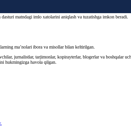
 dasturi matndagi imlo xatolarini aniqlash va tuzatishga imkon beradi.
arning ma’nolari ibora va misollar bilan keltirilgan.
hilar, jurnalistlar, tarjimonlar, kopirayterlar, blogerlar va boshqalar u
ini hukmingizga havola qilgan.
.