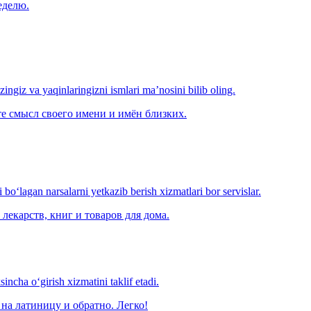
еделю.
‘zingiz va yaqinlaringizni ismlari ma’nosini bilib oling.
е смысл своего имени и имён близких.
o‘lagan narsalarni yetkazib berish xizmatlari bor servislar.
лекарств, книг и товаров для дома.
ncha o‘girish xizmatini taklif etadi.
на латиницу и обратно. Легко!