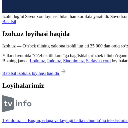
Izohli lugʻat
Savodxon
loyihasi bilan hamkorlikda yaratildi. Savodxon
Batafsil
Izoh.uz loyihasi haqida
Izoh.uz — O‘zbek tilining xalqona izohli lug‘ati 35 000 dan ortiq so‘zl
Yillar davomida “O‘zbek tili kuni”ga bag‘ishlab, o‘zbek tilini o‘rganuvc
Bizning jamoa
Lotin.uz
,
Imlo.uz
,
Sinonim.uz
,
Sarlavha.com
loyihalar
Batafsil Izoh.uz loyihasi haqida
Loyihalarimiz
TVinfo.uz — Bugun, ertaga va keyingi hafta uchun to‘liq teledasturlar