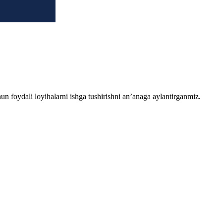
chun foydali loyihalarni ishga tushirishni an’anaga aylantirganmiz.