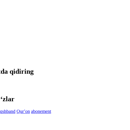
tda qidiring
‘zlar
qshband
Qurʼon
abonement