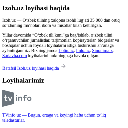
Izoh.uz loyihasi haqida
Izoh.uz — O‘zbek tilining xalqona izohli lug‘ati 35 000 dan ortiq
so‘zlarning ma’nolari ibora va misollar bilan keltirilgan.
Yillar davomida “O‘zbek tili kuni”ga bag‘ishlab, o‘zbek tilini
o‘rganuvchilar, jurnalistlar, tarjimonlar, kopirayterlar, blogerlar va
boshqalar uchun foydali loyihalarni ishga tushirishni an’anaga
aylantirganmiz. Bizning jamoa
Lotin.uz
,
Imlo.uz
,
Sinonim.uz
,
Sarlavha.com
loyihalarini hukmingizga havola qilgan.
Batafsil Izoh.uz loyihasi haqida
Loyihalarimiz
TVinfo.uz — Bugun, ertaga va keyingi hafta uchun to‘liq
teledasturlar.