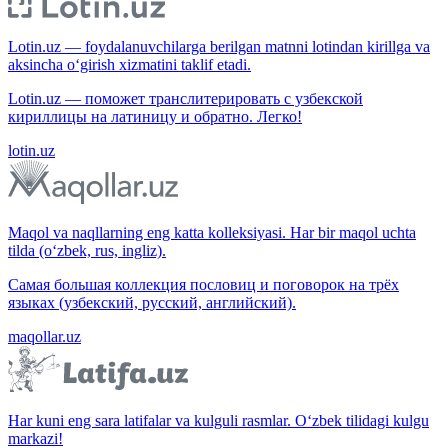
Lotin.uz — foydalanuvchilarga berilgan matnni lotindan kirillga va
aksincha o‘girish xizmatini taklif etadi.
Lotin.uz — поможет транслитерировать с узбекской
кириллицы на латиницу и обратно. Легко!
lotin.uz
Maqol va naqllarning eng katta kolleksiyasi. Har bir maqol uchta
tilda (o‘zbek, rus, ingliz).
Самая большая коллекция пословиц и поговорок на трёх
языках (узбекский, русский, английский).
maqollar.uz
Har kuni eng sara latifalar va kulguli rasmlar. O‘zbek tilidagi kulgu
markazi!