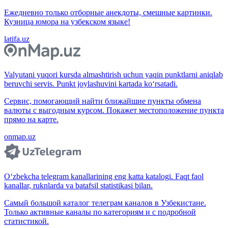
Ежедневно только отборные анекдоты, смешные картинки.
Кузница юмора на узбекском языке!
latifa.uz
Valyutani yuqori kursda almashtirish uchun yaqin punktlarni aniqlab
beruvchi servis. Punkt joylashuvini kartada ko‘rsatadi.
Сервис, помогающий найти ближайшие пункты обмена
валюты с выгодным курсом. Покажет местоположение пункта
прямо на карте.
onmap.uz
O‘zbekcha telegram kanallarining eng katta katalogi. Faqt faol
kanallar, ruknlarda va batafsil statistikasi bilan.
Самый большой каталог телеграм каналов в Узбекистане.
Только активные каналы по категориям и с подробной
статистикой.