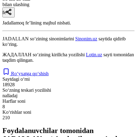
bilan ulashing
fe’l
Jadallamoq feʼlining majhul nisbati.
JADALLAN
so‘zining sinonimlarini
Sinonim.uz
saytida qidirib
ko‘ring.
ЖАДАЛЛАН
so‘zining kirillcha yozilishi
Lotin.uz
sayti tomonidan
taqdim qilingan.
Ro‘yxatga qo‘shish
Saytdagi o‘rni
18928
So‘zning teskari yozilishi
nalladaj
Harflar soni
8
Ko‘rishlar soni
210
Foydalanuvchilar tomonidan