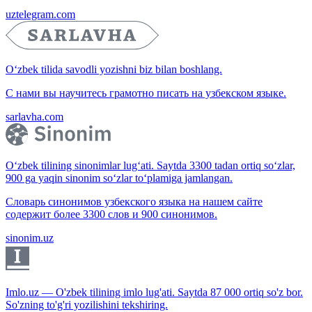
uztelegram.com
O‘zbek tilida savodli yozishni biz bilan boshlang.
С нами вы научитесь грамотно писать на узбекском языке.
sarlavha.com
O‘zbek tilining sinonimlar lug‘ati. Saytda 3300 tadan ortiq so‘zlar,
900 ga yaqin sinonim so‘zlar to‘plamiga jamlangan.
Словарь синонимов узбекского языка на нашем сайте
содержит более 3300 слов и 900 синонимов.
sinonim.uz
Imlo.uz — O'zbek tilining imlo lug'ati. Saytda 87 000 ortiq so'z bor.
So'zning to'g'ri yozilishini tekshiring.