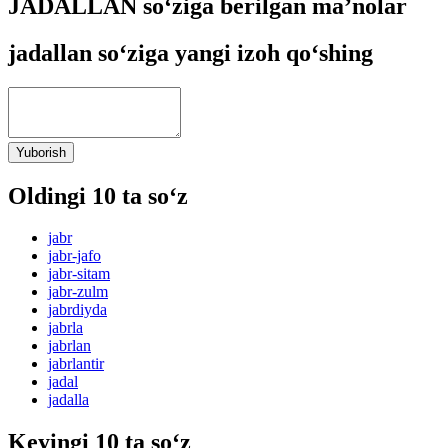
JADALLAN so‘ziga berilgan ma’nolar
jadallan so‘ziga yangi izoh qo‘shing
Yuborish
Oldingi 10 ta so‘z
jabr
jabr-jafo
jabr-sitam
jabr-zulm
jabrdiyda
jabrla
jabrlan
jabrlantir
jadal
jadalla
Keyingi 10 ta so‘z