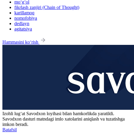
mo‘g‘ol
fikrlash zanjiri (Chain of Thought)
karillamoq
nomofobiya
dedlayn
agitatsiya
Hammasini ko‘rish
Izohli lugʻat
Savodxon
loyihasi bilan hamkorlikda yaratildi.
Savodxon dasturi matndagi imlo xatolarini aniqlash va tuzatishga
imkon beradi.
Batafsil