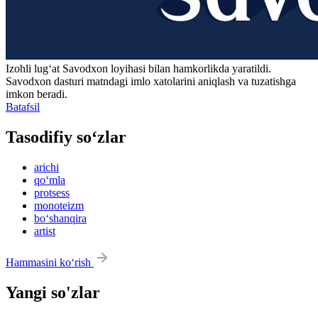
Izohli lugʻat
Savodxon
loyihasi bilan hamkorlikda yaratildi.
Savodxon dasturi matndagi imlo xatolarini aniqlash va tuzatishga
imkon beradi.
Batafsil
Tasodifiy so‘zlar
arichi
qo‘mla
protsess
monoteizm
bo‘shanqira
artist
Hammasini ko‘rish
Yangi so'zlar