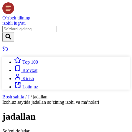
O‘zbek tilining
izohli lug‘ati
ЎЗ
Top 100
Ro‘yxat
Kirish
Lotin.uz
Bosh sahifa
/
J
/
jadallan
Izoh.uz
saytida
jadallan
so‘zining izohi va ma’nolari
jadallan
So‘zni do‘stlar