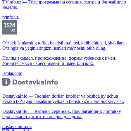
TVinfo.uz — Телепрограмма на сегодня, завтра и ближайшую
неделю.
tvinfo.uz
O‘zbek Ismlarning to‘liq, batafsil ma’nosi, kelib chiqishi, shakllari.
O‘zingiz va yaqinlaringizni ismlari ma’nosini bilib oling.
Полный смысл, происхождение, формы узбекских имён.
Узнайте смысл своего имени и имён близких.
ismlar.com
DostavkaInfo — Taomlar, dorilar, kitoblar va boshqa uy uchun
kerakli bo‘lagan narsalarni yetkazib berish xizmatlari bor servislar.
DostavkaInfo — Каталог сервисов, предлагающих доставку
еды, лекарств, книг и товаров для дома.
dostavkainfo.uz