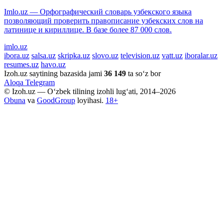
Imlo.uz — Орфографический словарь узбекского языка
позволяющий проверить правописание узбекских слов на
латинице и кириллице. В базе более 87 000 слов.
imlo.uz
ibora.uz
salsa.uz
skripka.uz
slovo.uz
television.uz
vatt.uz
iboralar.uz
resumes.uz
havo.uz
Izoh.uz saytining bazasida jami
36 149
ta so‘z bor
Aloqa
Telegram
© Izoh.uz — O‘zbek tilining izohli lug‘ati, 2014–2026
Obuna
va
GoodGroup
loyihasi.
18+