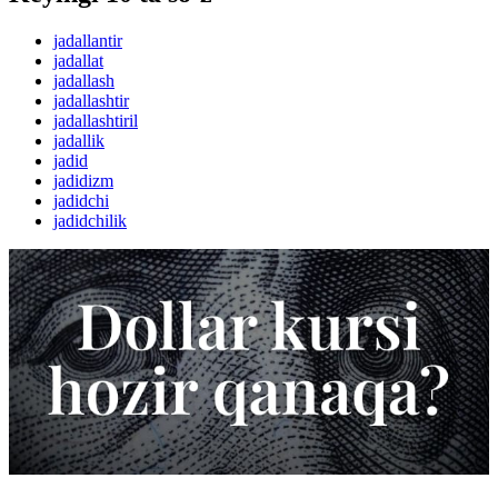
jadallantir
jadallat
jadallash
jadallashtir
jadallashtiril
jadallik
jadid
jadidizm
jadidchi
jadidchilik