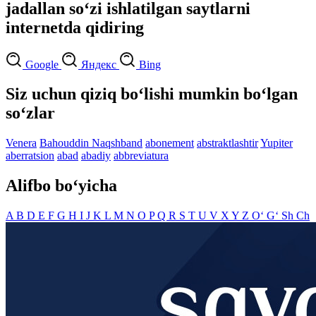
jadallan so‘zi ishlatilgan saytlarni
internetda qidiring
Google
Яндекс
Bing
Siz uchun qiziq bo‘lishi mumkin bo‘lgan
so‘zlar
Venera
Bahouddin Naqshband
abonement
abstraktlashtir
Yupiter
aberratsion
abad
abadiy
abbreviatura
Alifbo bo‘yicha
A
B
D
E
F
G
H
I
J
K
L
M
N
O
P
Q
R
S
T
U
V
X
Y
Z
O‘
G‘
Sh
Ch