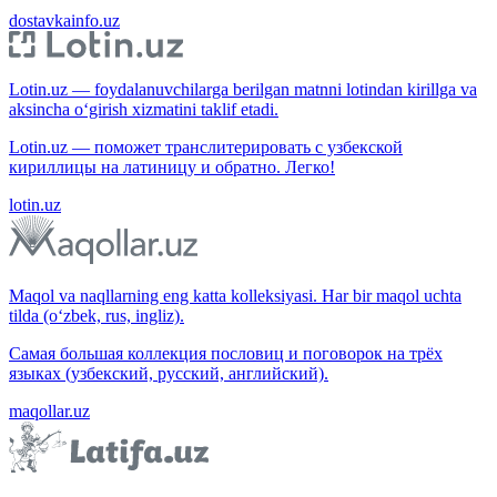
dostavkainfo.uz
Lotin.uz — foydalanuvchilarga berilgan matnni lotindan kirillga va
aksincha o‘girish xizmatini taklif etadi.
Lotin.uz — поможет транслитерировать с узбекской
кириллицы на латиницу и обратно. Легко!
lotin.uz
Maqol va naqllarning eng katta kolleksiyasi. Har bir maqol uchta
tilda (o‘zbek, rus, ingliz).
Самая большая коллекция пословиц и поговорок на трёх
языках (узбекский, русский, английский).
maqollar.uz