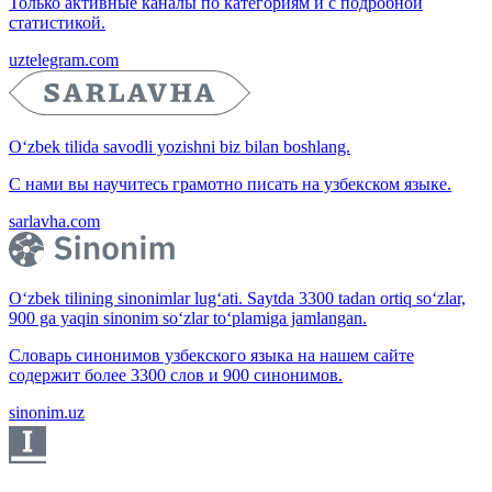
Только активные каналы по категориям и с подробной
статистикой.
uztelegram.com
O‘zbek tilida savodli yozishni biz bilan boshlang.
С нами вы научитесь грамотно писать на узбекском языке.
sarlavha.com
O‘zbek tilining sinonimlar lug‘ati. Saytda 3300 tadan ortiq so‘zlar,
900 ga yaqin sinonim so‘zlar to‘plamiga jamlangan.
Словарь синонимов узбекского языка на нашем сайте
содержит более 3300 слов и 900 синонимов.
sinonim.uz