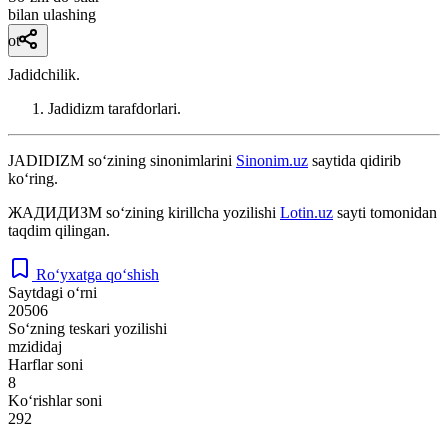
bilan ulashing
ot
Jadidchilik.
Jadidizm tarafdorlari.
JADIDIZM
so‘zining sinonimlarini
Sinonim.uz
saytida qidirib
ko‘ring.
ЖАДИДИЗМ
so‘zining kirillcha yozilishi
Lotin.uz
sayti tomonidan
taqdim qilingan.
Ro‘yxatga qo‘shish
Saytdagi o‘rni
20506
So‘zning teskari yozilishi
mzididaj
Harflar soni
8
Ko‘rishlar soni
292