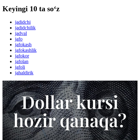
Keyingi 10 ta so‘z
jadidchi
jadidchilik
jadval
jafo
jafokash
jafokashlik
jafokor
jafolan
jafoli
jahaldirik