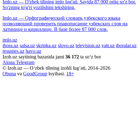
Imlo.uz — O'zbek tilining imlo lug'ati. Saytda 87 000 ortiq so'z bor.
So'zning to'g'ri yozilishini tekshiring.
Imlo.uz — Орфографический словарь узбекского языка
позволяющий проверить правописание узбекских слов на
латинице и кириллице. В базе более 87 000 слов.
imlo.uz
ibora.uz
salsa.uz
skripka.uz
slovo.uz
television.uz
vatt.uz
iboralar.uz
resumes.uz
havo.uz
Izoh.uz saytining bazasida jami
36 172
ta so‘z bor
Aloqa
Telegram
© Izoh.uz — O‘zbek tilining izohli lug‘ati, 2014–2026
Obuna
va
GoodGroup
loyihasi.
18+