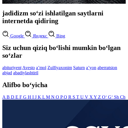
jadidizm so‘zi ishlatilgan saytlarni
internetda qidiring
Google
Яндекс
Bing
Siz uchun qiziq bo‘lishi mumkin bo‘lgan
so‘zlar
abituriyent
Avesto
aʼmol
Zulfiyaxonim
Saturn
aʼyon
aberratsion
abjad
abadiylashtiril
Alifbo bo‘yicha
A
B
D
E
F
G
H
I
J
K
L
M
N
O
P
Q
R
S
T
U
V
X
Y
Z
O‘
G‘
Sh
Ch