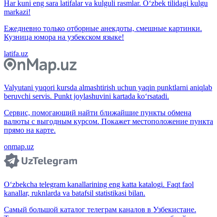
Har kuni eng sara latifalar va kulguli rasmlar. O‘zbek tilidagi kulgu
markazi!
Ежедневно только отборные анекдоты, смешные картинки.
Кузница юмора на узбекском языке!
latifa.uz
Valyutani yuqori kursda almashtirish uchun yaqin punktlarni aniqlab
beruvchi servis. Punkt joylashuvini kartada ko‘rsatadi.
Сервис, помогающий найти ближайшие пункты обмена
валюты с выгодным курсом. Покажет местоположение пункта
прямо на карте.
onmap.uz
O‘zbekcha telegram kanallarining eng katta katalogi. Faqt faol
kanallar, ruknlarda va batafsil statistikasi bilan.
Самый большой каталог телеграм каналов в Узбекистане.