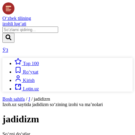
O‘zbek tilining
izohli lug‘ati
ЎЗ
Top 100
Ro‘yxat
Kirish
Lotin.uz
Bosh sahifa
/
J
/
jadidizm
Izoh.uz
saytida
jadidizm
so‘zining izohi va ma’nolari
jadidizm
So‘zni do‘stlar