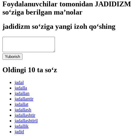
Foydalanuvchilar tomonidan JADIDIZM
so‘ziga berilgan ma’nolar
jadidizm so‘ziga yangi izoh qo‘shing
Yuborish
Oldingi 10 ta so‘z
jadal
jadalla
jadallan
jadallantir
jadallat
jadallash
jadallashtir
jadallashtiril
jadallik
jadid