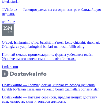
teledasturlar.
TVinfo.uz — Телепрограмма на сегодня, завтра и ближайшую
неделю.
tvinfo.uz
O‘zbek Ismlarning to‘liq, batafsil ma’nosi, kelib chiqishi, shakllari.
O‘zingiz va yaqinlaringizni ismlari ma’nosini bilib oling.
Полный смысл, происхождение, формы узбекских имён.
Узнайте смысл своего имени и имён близких.
ismlar.com
DostavkaInfo — Taomlar, dorilar, kitoblar va boshqa uy uchun
kerakli bo‘lagan narsalarni yetkazib berish xizmatlari bor servislar.
DostavkaInfo — Каталог сервисов, предлагающих доставку
еды, лекарств, книг и товаров для дома.