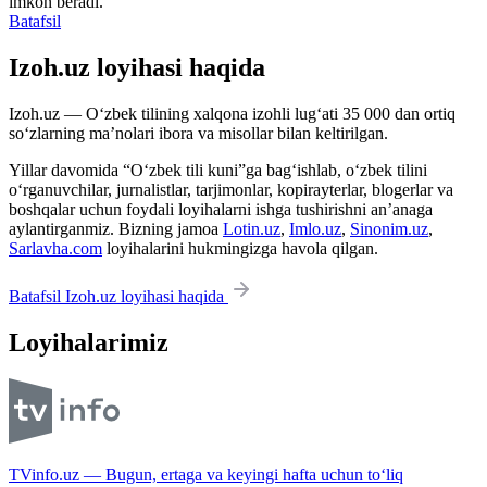
imkon beradi.
Batafsil
Izoh.uz loyihasi haqida
Izoh.uz — O‘zbek tilining xalqona izohli lug‘ati 35 000 dan ortiq
so‘zlarning ma’nolari ibora va misollar bilan keltirilgan.
Yillar davomida “O‘zbek tili kuni”ga bag‘ishlab, o‘zbek tilini
o‘rganuvchilar, jurnalistlar, tarjimonlar, kopirayterlar, blogerlar va
boshqalar uchun foydali loyihalarni ishga tushirishni an’anaga
aylantirganmiz. Bizning jamoa
Lotin.uz
,
Imlo.uz
,
Sinonim.uz
,
Sarlavha.com
loyihalarini hukmingizga havola qilgan.
Batafsil Izoh.uz loyihasi haqida
Loyihalarimiz
TVinfo.uz — Bugun, ertaga va keyingi hafta uchun to‘liq