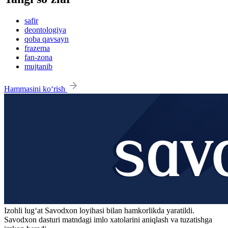
safir
deontologiya
qoba qavsayn
frazema
fan-zona
mujtanib
Hammasini ko‘rish
Izohli lugʻat
Savodxon
loyihasi bilan hamkorlikda yaratildi.
Savodxon dasturi matndagi imlo xatolarini aniqlash va tuzatishga