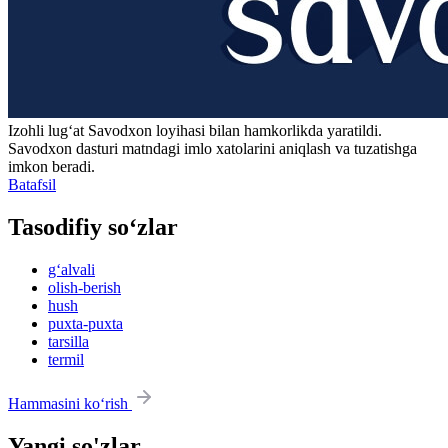
Izohli lugʻat
Savodxon
loyihasi bilan hamkorlikda yaratildi.
Savodxon dasturi matndagi imlo xatolarini aniqlash va tuzatishga
imkon beradi.
Batafsil
Tasodifiy so‘zlar
g‘alvali
olish-berish
hush
puxta-puxta
tarsilla
termil
Hammasini ko‘rish
Yangi so'zlar