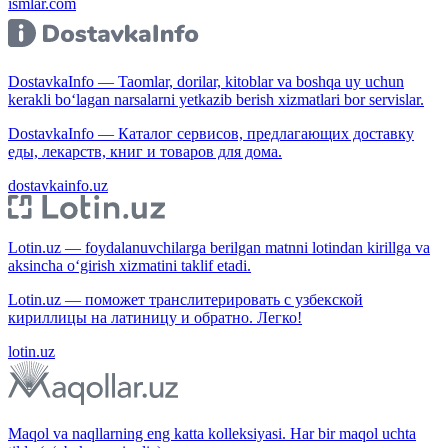
ismlar.com
DostavkaInfo — Taomlar, dorilar, kitoblar va boshqa uy uchun
kerakli bo‘lagan narsalarni yetkazib berish xizmatlari bor servislar.
DostavkaInfo — Каталог сервисов, предлагающих доставку
еды, лекарств, книг и товаров для дома.
dostavkainfo.uz
Lotin.uz — foydalanuvchilarga berilgan matnni lotindan kirillga va
aksincha o‘girish xizmatini taklif etadi.
Lotin.uz — поможет транслитерировать с узбекской
кириллицы на латиницу и обратно. Легко!
lotin.uz
Maqol va naqllarning eng katta kolleksiyasi. Har bir maqol uchta