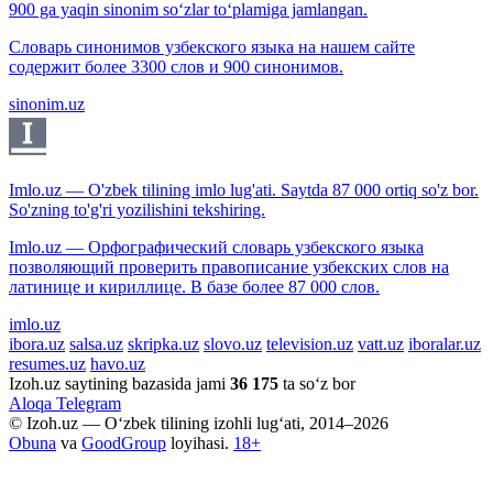
900 ga yaqin sinonim so‘zlar to‘plamiga jamlangan.
Словарь синонимов узбекского языка на нашем сайте
содержит более 3300 слов и 900 синонимов.
sinonim.uz
Imlo.uz — O'zbek tilining imlo lug'ati. Saytda 87 000 ortiq so'z bor.
So'zning to'g'ri yozilishini tekshiring.
Imlo.uz — Орфографический словарь узбекского языка
позволяющий проверить правописание узбекских слов на
латинице и кириллице. В базе более 87 000 слов.
imlo.uz
ibora.uz
salsa.uz
skripka.uz
slovo.uz
television.uz
vatt.uz
iboralar.uz
resumes.uz
havo.uz
Izoh.uz saytining bazasida jami
36 175
ta so‘z bor
Aloqa
Telegram
© Izoh.uz — O‘zbek tilining izohli lug‘ati, 2014–2026
Obuna
va
GoodGroup
loyihasi.
18+