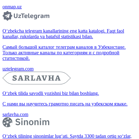
onmap.uz
O‘zbekcha telegram kanallarining eng katta katalogi. Faqt faol
kanallar, ruknlarda va batafsil statistikasi bilan.
Самый большой каталог телеграм каналов в Узбекистане.
Только активные каналы по категориям и с подробной
статистикой.
uztelegram.com
O‘zbek tilida savodli yozishni biz bilan boshlang.
С нами вы научитесь грамотно писать на узбекском языке.
sarlavha.com
O‘zbek tilining sinonimlar lug‘ati. Saytda 3300 tadan ortiq so‘zlar,