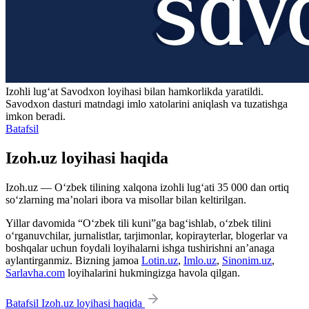
Izohli lugʻat
Savodxon
loyihasi bilan hamkorlikda yaratildi.
Savodxon dasturi matndagi imlo xatolarini aniqlash va tuzatishga
imkon beradi.
Batafsil
Izoh.uz loyihasi haqida
Izoh.uz — O‘zbek tilining xalqona izohli lug‘ati 35 000 dan ortiq
so‘zlarning ma’nolari ibora va misollar bilan keltirilgan.
Yillar davomida “O‘zbek tili kuni”ga bag‘ishlab, o‘zbek tilini
o‘rganuvchilar, jurnalistlar, tarjimonlar, kopirayterlar, blogerlar va
boshqalar uchun foydali loyihalarni ishga tushirishni an’anaga
aylantirganmiz. Bizning jamoa
Lotin.uz
,
Imlo.uz
,
Sinonim.uz
,
Sarlavha.com
loyihalarini hukmingizga havola qilgan.
Batafsil Izoh.uz loyihasi haqida