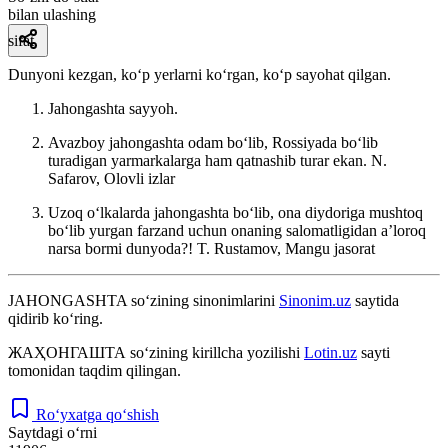
bilan ulashing
sifat
Dunyoni kezgan, koʻp yerlarni koʻrgan, koʻp sayohat qilgan.
Jahongashta sayyoh.
Avazboy jahongashta odam boʻlib, Rossiyada boʻlib
turadigan yarmarkalarga ham qatnashib turar ekan.
N.
Safarov, Olovli izlar
Uzoq oʻlkalarda jahongashta boʻlib, ona diydoriga mushtoq
boʻlib yurgan farzand uchun onaning salomatligidan aʼloroq
narsa bormi dunyoda?!
T. Rustamov, Mangu jasorat
JAHONGASHTA
so‘zining sinonimlarini
Sinonim.uz
saytida
qidirib ko‘ring.
ЖАҲОНГАШТА
so‘zining kirillcha yozilishi
Lotin.uz
sayti
tomonidan taqdim qilingan.
Ro‘yxatga qo‘shish
Saytdagi o‘rni