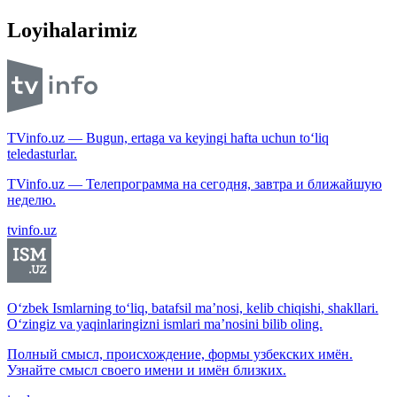
Loyihalarimiz
TVinfo.uz — Bugun, ertaga va keyingi hafta uchun to‘liq
teledasturlar.
TVinfo.uz — Телепрограмма на сегодня, завтра и ближайшую
неделю.
tvinfo.uz
O‘zbek Ismlarning to‘liq, batafsil ma’nosi, kelib chiqishi, shakllari.
O‘zingiz va yaqinlaringizni ismlari ma’nosini bilib oling.
Полный смысл, происхождение, формы узбекских имён.
Узнайте смысл своего имени и имён близких.