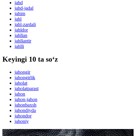
jahd
jahd-jadal
jahim
jahl
jahl-zardali
jahldor
jahllan
jahllantir
jahlli
Keyingi 10 ta so‘z
jahongir
jahongirlik
jaholat
jaholatparast
jahon
jahon-jahon
jahonbaxsh
jahondiyda
jahondor
jahoniy