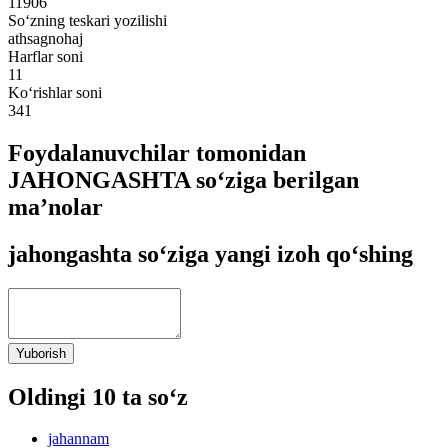
11906
So‘zning teskari yozilishi
athsagnohaj
Harflar soni
11
Ko‘rishlar soni
341
Foydalanuvchilar tomonidan
JAHONGASHTA so‘ziga berilgan
ma’nolar
jahongashta so‘ziga yangi izoh qo‘shing
Yuborish
Oldingi 10 ta so‘z
jahannam