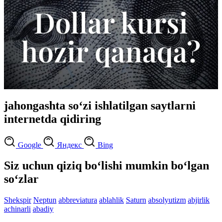
jahongashta so‘zi ishlatilgan saytlarni
internetda qidiring
Google
Яндекс
Bing
Siz uchun qiziq bo‘lishi mumkin bo‘lgan
so‘zlar
Shekspir
Neptun
abbreviatura
ablahlik
Saturn
absolyutizm
abjirlik
achinarli
abadiy