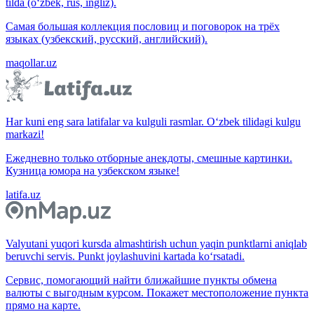
tilda (o‘zbek, rus, ingliz).
Самая большая коллекция пословиц и поговорок на трёх
языках (узбекский, русский, английский).
maqollar.uz
Har kuni eng sara latifalar va kulguli rasmlar. O‘zbek tilidagi kulgu
markazi!
Ежедневно только отборные анекдоты, смешные картинки.
Кузница юмора на узбекском языке!
latifa.uz
Valyutani yuqori kursda almashtirish uchun yaqin punktlarni aniqlab
beruvchi servis. Punkt joylashuvini kartada ko‘rsatadi.
Сервис, помогающий найти ближайшие пункты обмена
валюты с выгодным курсом. Покажет местоположение пункта
прямо на карте.