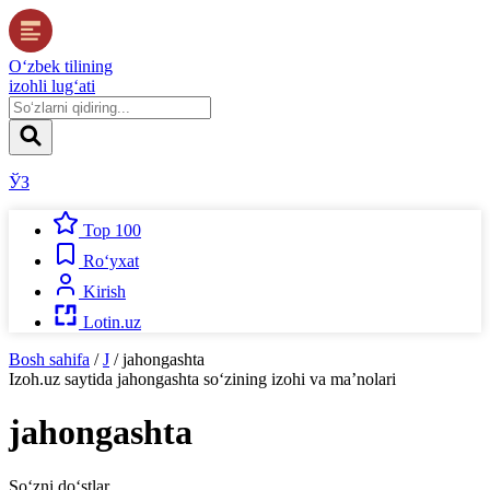
O‘zbek tilining
izohli lug‘ati
ЎЗ
Top 100
Ro‘yxat
Kirish
Lotin.uz
Bosh sahifa
/
J
/
jahongashta
Izoh.uz
saytida
jahongashta
so‘zining izohi va ma’nolari
jahongashta
So‘zni do‘stlar