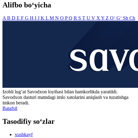
Alifbo bo‘yicha
A
B
D
E
F
G
H
I
J
K
L
M
N
O
P
Q
R
S
T
U
V
X
Y
Z
O‘
G‘
Sh
Ch
Izohli lugʻat
Savodxon
loyihasi bilan hamkorlikda yaratildi.
Savodxon dasturi matndagi imlo xatolarini aniqlash va tuzatishga
imkon beradi.
Batafsil
Tasodifiy so‘zlar
xushkayf