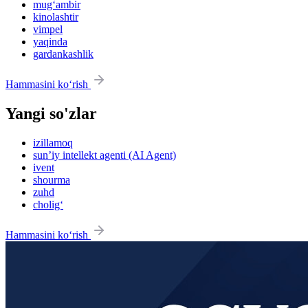
mug‘ambir
kinolashtir
vimpel
yaqinda
gardankashlik
Hammasini ko‘rish
Yangi so'zlar
izillamoq
sun’iy intellekt agenti (AI Agent)
ivent
shourma
zuhd
cholig‘
Hammasini ko‘rish