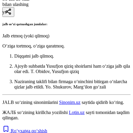
bilan ulashing
ys
jalb
soʻzi qatnashgan jumlalar:
Jalb etmoq (yoki qilmoq)
Oʻziga tortmoq, oʻziga qaratmoq.
Diqqatni jalb qilmoq.
Ajoyib suhbatda Yusufjon qiziq shoirlarni ham oʻziga jalb qila
olar edi.
T. Obidov, Yusufjon qiziq
Naziraning taklifi bilan firmaga oʻninchini bitirgan oʻnlarcha
qizlar jalb etildi.
Yo. Shukurov, Margʻilon goʻzali
JALB
so‘zining sinonimlarini
Sinonim.uz
saytida qidirib ko‘ring.
ЖАЛБ
so‘zining kirillcha yozilishi
Lotin.uz
sayti tomonidan taqdim
qilingan.
Ro‘yxatga qo‘shish