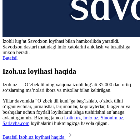
Izohli lugʻat
Savodxon
loyihasi bilan hamkorlikda yaratildi.
Savodxon dasturi matndagi imlo xatolarini aniqlash va tuzatishga
imkon beradi.
Batafsil
Izoh.uz loyihasi haqida
Izoh.uz — O‘zbek tilining xalqona izohli lug‘ati 35 000 dan ortiq
so‘zlarning ma’nolari ibora va misollar bilan keltirilgan.
Yillar davomida “O‘zbek tili kuni”ga bag‘ishlab, o‘zbek tilini
o‘rganuvchilar, jurnalistlar, tarjimonlar, kopirayterlar, blogerlar va
boshqalar uchun foydali loyihalarni ishga tushirishni an’anaga
aylantirganmiz. Bizning jamoa
Lotin.uz
,
Imlo.uz
,
Sinonim.uz
,
Sarlavha.com
loyihalarini hukmingizga havola qilgan.
Batafsil Izoh.uz loyihasi haqida