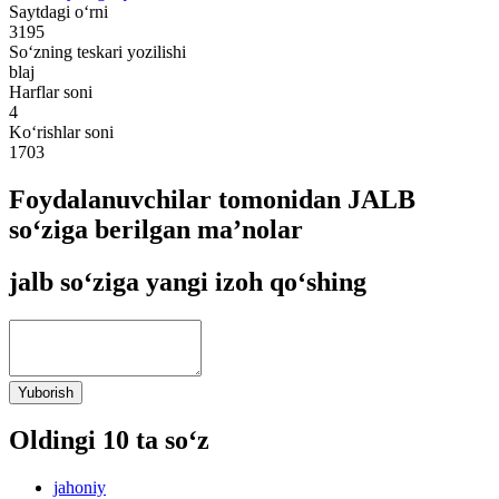
Saytdagi o‘rni
3195
So‘zning teskari yozilishi
blaj
Harflar soni
4
Ko‘rishlar soni
1703
Foydalanuvchilar tomonidan JALB
so‘ziga berilgan ma’nolar
jalb so‘ziga yangi izoh qo‘shing
Yuborish
Oldingi 10 ta so‘z
jahoniy