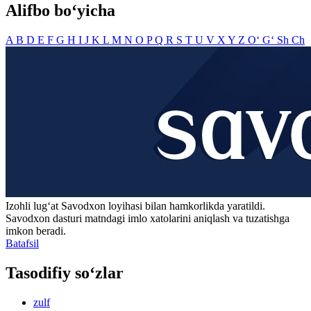
Alifbo bo‘yicha
A
B
D
E
F
G
H
I
J
K
L
M
N
O
P
Q
R
S
T
U
V
X
Y
Z
O‘
G‘
Sh
Ch
Izohli lugʻat
Savodxon
loyihasi bilan hamkorlikda yaratildi.
Savodxon dasturi matndagi imlo xatolarini aniqlash va tuzatishga
imkon beradi.
Batafsil
Tasodifiy so‘zlar
zulf