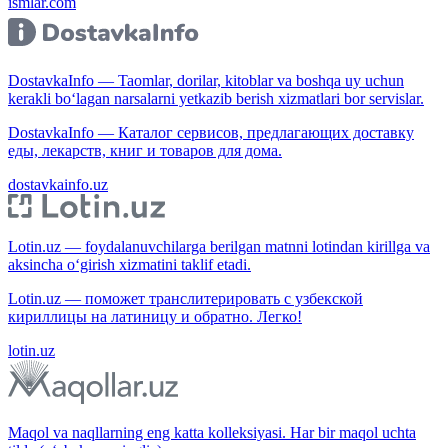
ismlar.com
DostavkaInfo — Taomlar, dorilar, kitoblar va boshqa uy uchun
kerakli bo‘lagan narsalarni yetkazib berish xizmatlari bor servislar.
DostavkaInfo — Каталог сервисов, предлагающих доставку
еды, лекарств, книг и товаров для дома.
dostavkainfo.uz
Lotin.uz — foydalanuvchilarga berilgan matnni lotindan kirillga va
aksincha o‘girish xizmatini taklif etadi.
Lotin.uz — поможет транслитерировать с узбекской
кириллицы на латиницу и обратно. Легко!
lotin.uz
Maqol va naqllarning eng katta kolleksiyasi. Har bir maqol uchta