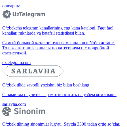
onmap.uz
O‘zbekcha telegram kanallarining eng katta katalogi. Faqt faol
kanallar, ruknlarda va batafsil statistikasi bilan.
Самый большой каталог телеграм каналов в Узбекистане.
Только активные каналы по категориям и с подробной
статистикой.
uztelegram.com
O‘zbek tilida savodli yozishni biz bilan boshlang.
С нами вы научитесь грамотно писать на узбекском языке.
sarlavha.com
O‘zbek tilining sinonimlar lug‘ati. Saytda 3300 tadan ortiq so‘zlar,