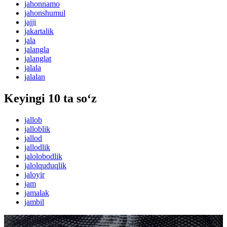
jahonnamo
jahonshumul
jajji
jakartalik
jala
jalangla
jalanglat
jalala
jalalan
Keyingi 10 ta so‘z
jallob
jalloblik
jallod
jallodlik
jalolobodlik
jalolquduqlik
jaloyir
jam
jamalak
jambil