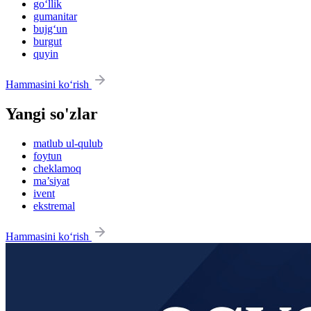
go‘llik
gumanitar
bujg‘un
burgut
quyin
Hammasini ko‘rish
Yangi so'zlar
matlub ul-qulub
foytun
cheklamoq
ma’siyat
ivent
ekstremal
Hammasini ko‘rish