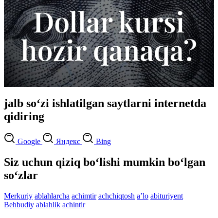
jalb so‘zi ishlatilgan saytlarni internetda
qidiring
Google
Яндекс
Bing
Siz uchun qiziq bo‘lishi mumkin bo‘lgan
so‘zlar
Merkuriy
ablahlarcha
achimtir
achchiqtosh
aʼlo
abituriyent
Behbudiy
ablahlik
achintir