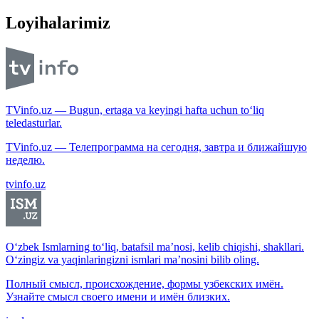
Loyihalarimiz
TVinfo.uz — Bugun, ertaga va keyingi hafta uchun to‘liq
teledasturlar.
TVinfo.uz — Телепрограмма на сегодня, завтра и ближайшую
неделю.
tvinfo.uz
O‘zbek Ismlarning to‘liq, batafsil ma’nosi, kelib chiqishi, shakllari.
O‘zingiz va yaqinlaringizni ismlari ma’nosini bilib oling.
Полный смысл, происхождение, формы узбекских имён.
Узнайте смысл своего имени и имён близких.