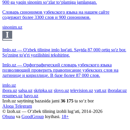
900 ga yaqin sinonim so‘zlar to‘plamiga jamlangan.
Словарь синонимов узбекского языка на нашем сайте
содержит более 3300 слов и 900 синонимов.
sinonim.uz
Imlo.uz — O'zbek tilining imlo lug'ati. Saytda 87 000 ortiq so'z bor.
So'zning to'g'ri yozilishini tekshiring.
Imlo.uz — Орфографический словарь узбекского языка
позволяющий проверить правописание узбекских слов на
латинице и кириллице. В базе более 87 000 слов.
imlo.uz
ibora.uz
salsa.uz
skripka.uz
slovo.uz
television.uz
vatt.uz
iboralar.uz
resumes.uz
havo.uz
Izoh.uz saytining bazasida jami
36 175
ta so‘z bor
Aloqa
Telegram
© Izoh.uz — O‘zbek tilining izohli lug‘ati, 2014–2026
Obuna
va
GoodGroup
loyihasi.
18+