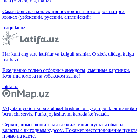
tilda (o‘zbek, rus, ingliz).
Самая большая коллекция пословиц и поговорок на трёх
языках (узбекский, русский, английский).
maqollar.uz
Har kuni eng sara latifalar va kulguli rasmlar. O‘zbek tilidagi kulgu
markazi!
Ежедневно только отборные анекдоты, смешные картинки.
Кузница юмора на узбекском языке!
latifa.uz
Valyutani yuqori kursda almashtirish uchun yaqin punktlarni aniqlab
beruvchi servis. Punkt joylashuvini kartada ko‘rsatadi.
Сервис, помогающий найти ближайшие пункты обмена
валюты с выгодным курсом. Покажет местоположение пункта
прямо на карте.