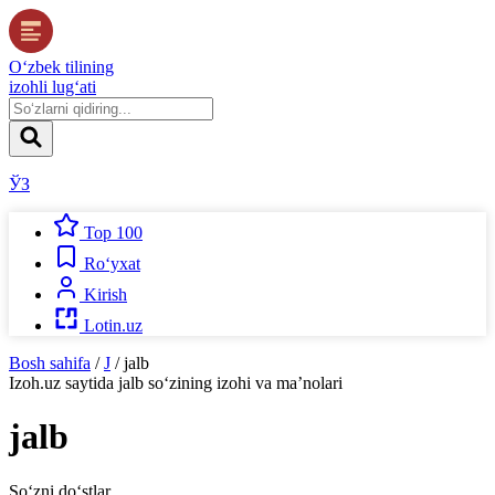
O‘zbek tilining
izohli lug‘ati
ЎЗ
Top 100
Ro‘yxat
Kirish
Lotin.uz
Bosh sahifa
/
J
/
jalb
Izoh.uz
saytida
jalb
so‘zining izohi va ma’nolari
jalb
So‘zni do‘stlar