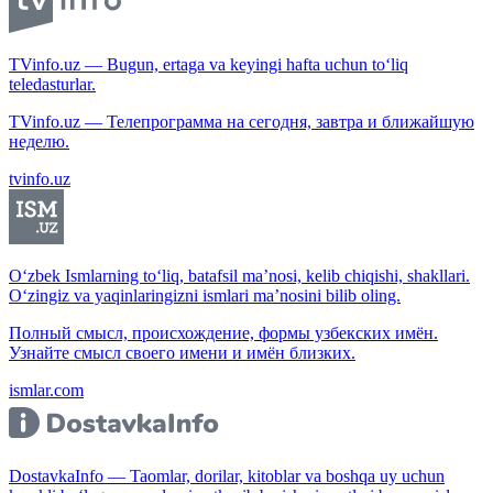
TVinfo.uz — Bugun, ertaga va keyingi hafta uchun to‘liq
teledasturlar.
TVinfo.uz — Телепрограмма на сегодня, завтра и ближайшую
неделю.
tvinfo.uz
O‘zbek Ismlarning to‘liq, batafsil ma’nosi, kelib chiqishi, shakllari.
O‘zingiz va yaqinlaringizni ismlari ma’nosini bilib oling.
Полный смысл, происхождение, формы узбекских имён.
Узнайте смысл своего имени и имён близких.
ismlar.com
DostavkaInfo — Taomlar, dorilar, kitoblar va boshqa uy uchun