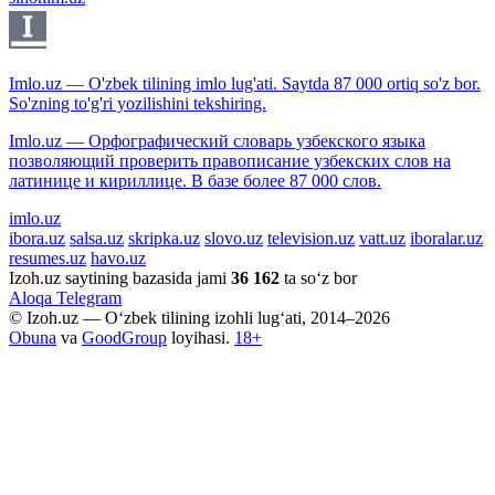
Imlo.uz — O'zbek tilining imlo lug'ati. Saytda 87 000 ortiq so'z bor.
So'zning to'g'ri yozilishini tekshiring.
Imlo.uz — Орфографический словарь узбекского языка
позволяющий проверить правописание узбекских слов на
латинице и кириллице. В базе более 87 000 слов.
imlo.uz
ibora.uz
salsa.uz
skripka.uz
slovo.uz
television.uz
vatt.uz
iboralar.uz
resumes.uz
havo.uz
Izoh.uz saytining bazasida jami
36 162
ta so‘z bor
Aloqa
Telegram
© Izoh.uz — O‘zbek tilining izohli lug‘ati, 2014–2026
Obuna
va
GoodGroup
loyihasi.
18+