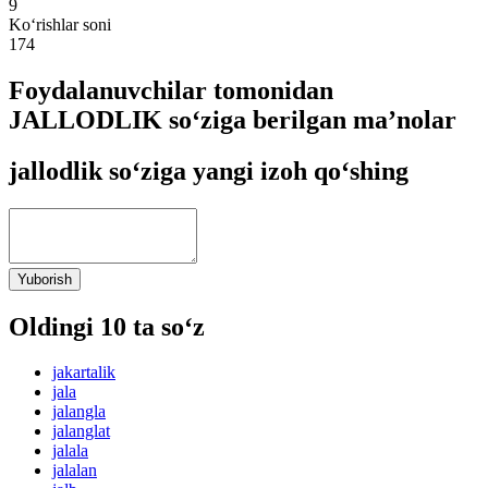
9
Ko‘rishlar soni
174
Foydalanuvchilar tomonidan
JALLODLIK so‘ziga berilgan ma’nolar
jallodlik so‘ziga yangi izoh qo‘shing
Yuborish
Oldingi 10 ta so‘z
jakartalik
jala
jalangla
jalanglat
jalala
jalalan