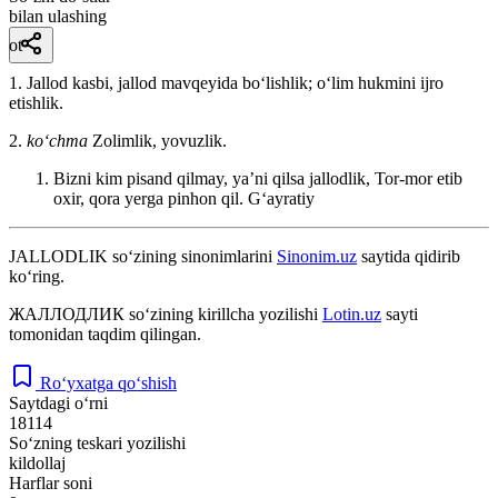
bilan ulashing
ot
1. Jallod kasbi, jallod mavqeyida boʻlishlik; oʻlim hukmini ijro
etishlik.
2.
koʻchma
Zolimlik, yovuzlik.
Bizni kim pisand qilmay, yaʼni qilsa jallodlik, Tor-mor etib
oxir, qora yerga pinhon qil.
Gʻayratiy
JALLODLIK
so‘zining sinonimlarini
Sinonim.uz
saytida qidirib
ko‘ring.
ЖАЛЛОДЛИК
so‘zining kirillcha yozilishi
Lotin.uz
sayti
tomonidan taqdim qilingan.
Ro‘yxatga qo‘shish
Saytdagi o‘rni
18114
So‘zning teskari yozilishi
kildollaj
Harflar soni