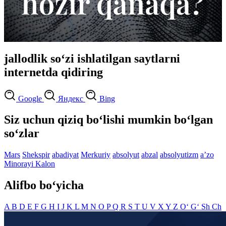
jallodlik so‘zi ishlatilgan saytlarni
internetda qidiring
Google
Яндекс
Bing
Siz uchun qiziq bo‘lishi mumkin bo‘lgan
so‘zlar
Mars
Shekspir
abadiyat
Merkuriy
absolyut
abzal
absolyutizm
aʼzo
Minorayi Kalon
Alifbo bo‘yicha
A
B
D
E
F
G
H
I
J
K
L
M
N
O
P
Q
R
S
T
U
V
X
Y
Z
O‘
G‘
Sh
Ch