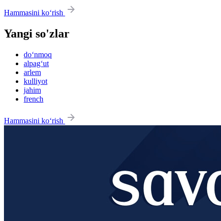
Hammasini ko‘rish
Yangi so'zlar
do‘nmoq
alpag‘ut
arlem
kulliyot
jahim
french
Hammasini ko‘rish