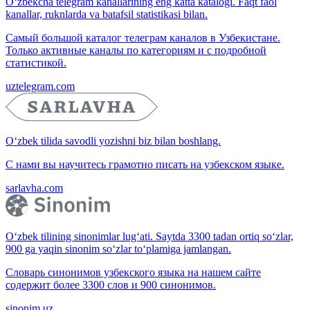
O‘zbekcha telegram kanallarining eng katta katalogi. Faqt faol
kanallar, ruknlarda va batafsil statistikasi bilan.
Самый большой каталог телеграм каналов в Узбекистане.
Только активные каналы по категориям и с подробной
статистикой.
uztelegram.com
O‘zbek tilida savodli yozishni biz bilan boshlang.
С нами вы научитесь грамотно писать на узбекском языке.
sarlavha.com
O‘zbek tilining sinonimlar lug‘ati. Saytda 3300 tadan ortiq so‘zlar,
900 ga yaqin sinonim so‘zlar to‘plamiga jamlangan.
Словарь синонимов узбекского языка на нашем сайте
содержит более 3300 слов и 900 синонимов.
sinonim.uz