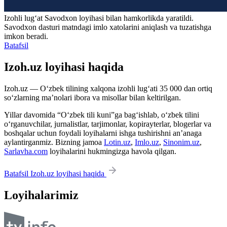
Izohli lugʻat
Savodxon
loyihasi bilan hamkorlikda yaratildi.
Savodxon dasturi matndagi imlo xatolarini aniqlash va tuzatishga
imkon beradi.
Batafsil
Izoh.uz loyihasi haqida
Izoh.uz — O‘zbek tilining xalqona izohli lug‘ati 35 000 dan ortiq
so‘zlarning ma’nolari ibora va misollar bilan keltirilgan.
Yillar davomida “O‘zbek tili kuni”ga bag‘ishlab, o‘zbek tilini
o‘rganuvchilar, jurnalistlar, tarjimonlar, kopirayterlar, blogerlar va
boshqalar uchun foydali loyihalarni ishga tushirishni an’anaga
aylantirganmiz. Bizning jamoa
Lotin.uz
,
Imlo.uz
,
Sinonim.uz
,
Sarlavha.com
loyihalarini hukmingizga havola qilgan.
Batafsil Izoh.uz loyihasi haqida
Loyihalarimiz