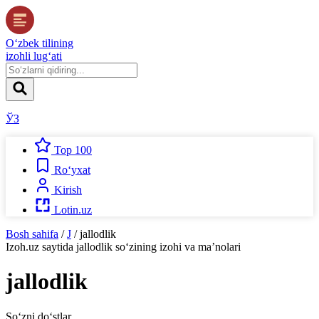
O‘zbek tilining
izohli lug‘ati
ЎЗ
Top 100
Ro‘yxat
Kirish
Lotin.uz
Bosh sahifa
/
J
/
jallodlik
Izoh.uz
saytida
jallodlik
so‘zining izohi va ma’nolari
jallodlik
So‘zni do‘stlar