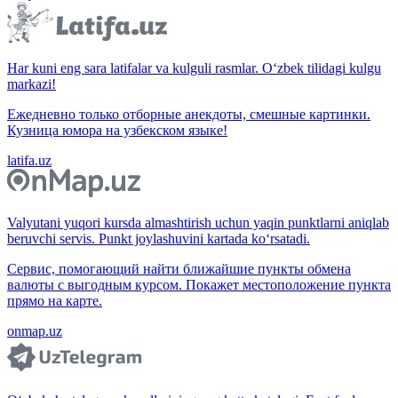
Har kuni eng sara latifalar va kulguli rasmlar. O‘zbek tilidagi kulgu
markazi!
Ежедневно только отборные анекдоты, смешные картинки.
Кузница юмора на узбекском языке!
latifa.uz
Valyutani yuqori kursda almashtirish uchun yaqin punktlarni aniqlab
beruvchi servis. Punkt joylashuvini kartada ko‘rsatadi.
Сервис, помогающий найти ближайшие пункты обмена
валюты с выгодным курсом. Покажет местоположение пункта
прямо на карте.
onmap.uz