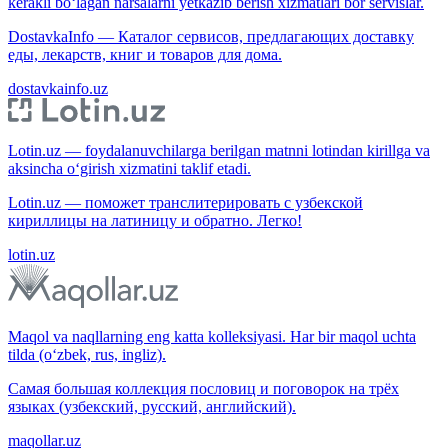
kerakli bo‘lagan narsalarni yetkazib berish xizmatlari bor servislar.
DostavkaInfo — Каталог сервисов, предлагающих доставку
еды, лекарств, книг и товаров для дома.
dostavkainfo.uz
Lotin.uz — foydalanuvchilarga berilgan matnni lotindan kirillga va
aksincha o‘girish xizmatini taklif etadi.
Lotin.uz — поможет транслитерировать с узбекской
кириллицы на латиницу и обратно. Легко!
lotin.uz
Maqol va naqllarning eng katta kolleksiyasi. Har bir maqol uchta
tilda (o‘zbek, rus, ingliz).
Самая большая коллекция пословиц и поговорок на трёх
языках (узбекский, русский, английский).
maqollar.uz