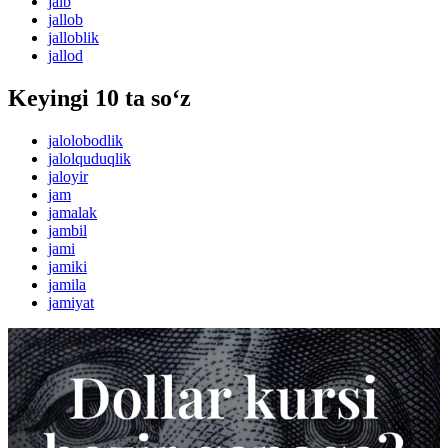
jalb
jallob
jalloblik
jallod
Keyingi 10 ta so‘z
jalolobodlik
jalolquduqlik
jaloyir
jam
jamalak
jambil
jami
jamiki
jamila
jamiyat