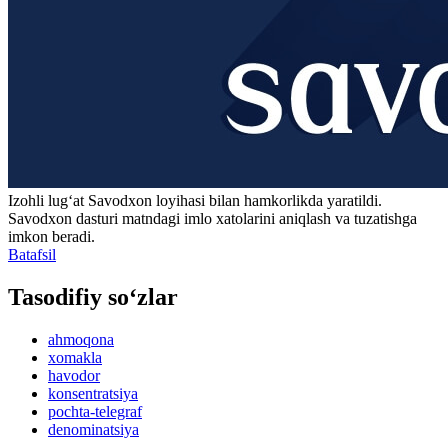
Izohli lugʻat
Savodxon
loyihasi bilan hamkorlikda yaratildi.
Savodxon dasturi matndagi imlo xatolarini aniqlash va tuzatishga
imkon beradi.
Batafsil
Tasodifiy so‘zlar
ahmoqona
xomakla
havodor
konsentratsiya
pochta-telegraf
denominatsiya