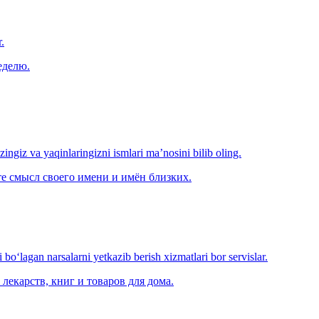
.
еделю.
‘zingiz va yaqinlaringizni ismlari ma’nosini bilib oling.
е смысл своего имени и имён близких.
o‘lagan narsalarni yetkazib berish xizmatlari bor servislar.
лекарств, книг и товаров для дома.