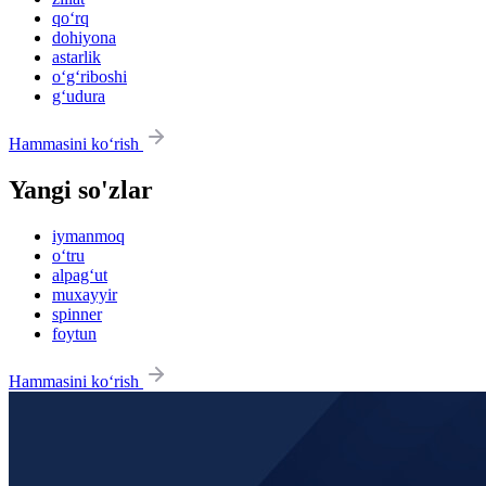
qo‘rq
dohiyona
astarlik
o‘g‘riboshi
g‘udura
Hammasini ko‘rish
Yangi so'zlar
iymanmoq
o‘tru
alpag‘ut
muxayyir
spinner
foytun
Hammasini ko‘rish