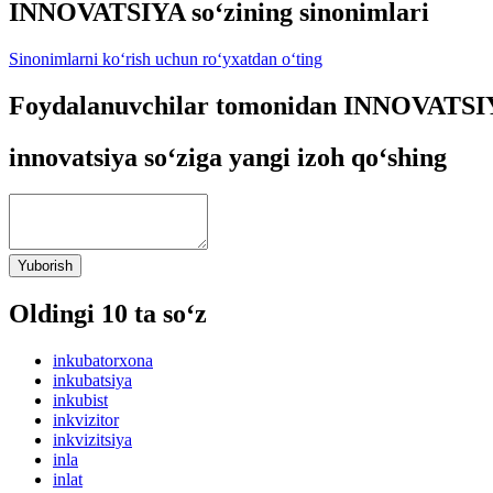
INNOVATSIYA so‘zining sinonimlari
Sinonimlarni ko‘rish uchun ro‘yxatdan o‘ting
Foydalanuvchilar tomonidan INNOVATSIYA
innovatsiya so‘ziga yangi izoh qo‘shing
Yuborish
Oldingi 10 ta so‘z
inkubatorxona
inkubatsiya
inkubist
inkvizitor
inkvizitsiya
inla
inlat