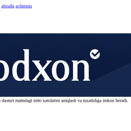
n
abzalla
achimsiq
 dasturi matndagi imlo xatolarini aniqlash va tuzatishga imkon beradi.