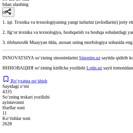
bilan ulashing
ot
1.
iqt.
Texnika va texnologiyaning yangi turlarini (avlodlarini) joriy e
2. Ilgʻor texnika va texnologiya, boshqarish va boshqa sohalardagi yang
3.
tilshunoslik
Muayyan tilda, asosan uning morfologiya sohasida eng so
INNOVATSIYA
so‘zining sinonimlarini
Sinonim.uz
saytida qidirib k
ИННОВАЦИЯ
so‘zining kirillcha yozilishi
Lotin.uz
sayti tomonidan
Ro‘yxatga qo‘shish
Saytdagi o‘rni
4335
So‘zning teskari yozilishi
ayistavonni
Harflar soni
11
Ko‘rishlar soni
2628