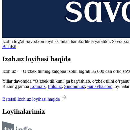
Izohli lugʻat
Savodxon
loyihasi bilan hamkorlikda yaratildi. Savodxon
Batafsil
Izoh.uz loyihasi haqida
Izoh.uz — O‘zbek tilining xalqona izohli lug‘ati 35 000 dan ortiq so‘zl
Yillar davomida “O‘zbek tili kuni”ga bag‘ishlab, o‘zbek tilini o‘rganuvc
Bizning jamoa
Lotin.uz
,
Imlo.uz
,
Sinonim.uz
,
Sarlavha.com
loyihalar
Batafsil Izoh.uz loyihasi haqida
Loyihalarimiz