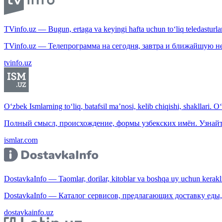
TVinfo.uz — Bugun, ertaga va keyingi hafta uchun to‘liq teledasturlar
TVinfo.uz — Телепрограмма на сегодня, завтра и ближайшую н
tvinfo.uz
O‘zbek Ismlarning to‘liq, batafsil ma’nosi, kelib chiqishi, shakllari. O
Полный смысл, происхождение, формы узбекских имён. Узнайт
ismlar.com
DostavkaInfo — Taomlar, dorilar, kitoblar va boshqa uy uchun kerakli b
DostavkaInfo — Каталог сервисов, предлагающих доставку еды, 
dostavkainfo.uz