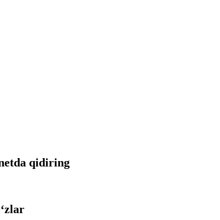
rnetda qidiring
‘zlar