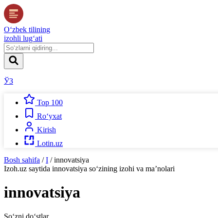
O‘zbek tilining
izohli lug‘ati
ЎЗ
Top 100
Ro‘yxat
Kirish
Lotin.uz
Bosh sahifa
/
I
/
innovatsiya
Izoh.uz
saytida
innovatsiya
so‘zining izohi va ma’nolari
innovatsiya
So‘zni do‘stlar