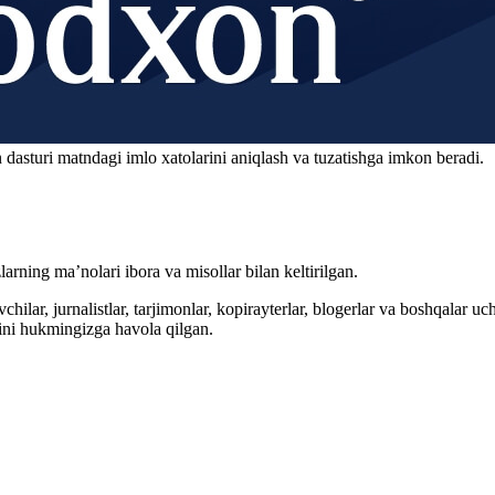
 dasturi matndagi imlo xatolarini aniqlash va tuzatishga imkon beradi.
arning ma’nolari ibora va misollar bilan keltirilgan.
hilar, jurnalistlar, tarjimonlar, kopirayterlar, blogerlar va boshqalar u
ini hukmingizga havola qilgan.