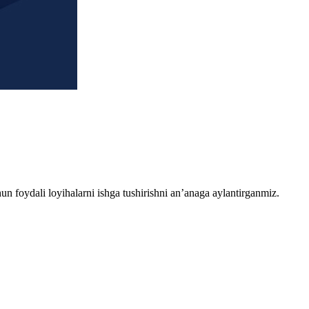
chun foydali loyihalarni ishga tushirishni an’anaga aylantirganmiz.