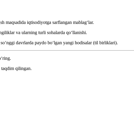
tish maqsadida iqtisodiyotga sarflangan mablagʻlar.
iliklar va ularning turli sohalarda qoʻllanishi.
ʻnggi davrlarda paydo boʻlgan yangi hodisalar (til birliklari).
o‘ring.
 taqdim qilingan.