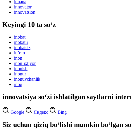
innana
innovator
innovatsion
Keyingi 10 ta so‘z
inobat
inobatli
inobatsiz
inʼom
inon
inon-ixtiyor
inonish
inontir
inonuvchanlik
inoq
innovatsiya so‘zi ishlatilgan saytlarni inte
Google
Яндекс
Bing
Siz uchun qiziq bo‘lishi mumkin bo‘lgan so