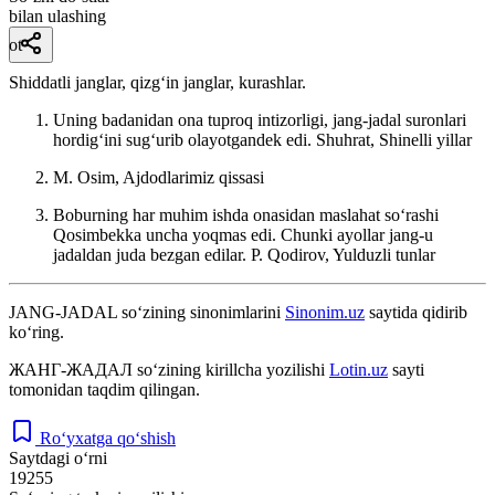
bilan ulashing
ot
Shiddatli janglar, qizgʻin janglar, kurashlar.
Uning badanidan ona tuproq intizorligi, jang-jadal suronlari
hordigʻini sugʻurib olayotgandek edi.
Shuhrat, Shinelli yillar
M. Osim, Ajdodlarimiz qissasi
Boburning har muhim ishda onasidan maslahat soʻrashi
Qosimbekka uncha yoqmas edi. Chunki ayollar jang-u
jadaldan juda bezgan edilar.
P. Qodirov, Yulduzli tunlar
JANG-JADAL
so‘zining sinonimlarini
Sinonim.uz
saytida qidirib
ko‘ring.
ЖАНГ-ЖАДАЛ
so‘zining kirillcha yozilishi
Lotin.uz
sayti
tomonidan taqdim qilingan.
Ro‘yxatga qo‘shish
Saytdagi o‘rni
19255