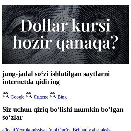
jang-jadal so‘zi ishlatilgan saytlarni
internetda qidiring
Google
Яндекс
Bing
Siz uchun qiziq bo‘lishi mumkin bo‘lgan
so‘zlar
aʼlochi
Yevrokomissiya
aʼmol
Qurʼon
Behbudiy
abstraksiya