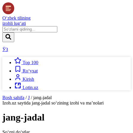
O‘zbek tilining
izohli lug‘ati
ЎЗ
Top 100
Ro‘yxat
Kirish
Lotin.uz
Bosh sahifa
/
J
/
jang-jadal
Izoh.uz
saytida
jang-jadal
so‘zining izohi va ma’nolari
jang-jadal
So‘zni do‘stlar