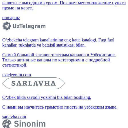
валюты с выгодным курсом. Покажет местоположение пункта
прямо на карте.
onmap.uz
O‘zbekcha telegram kanallarining eng katta katalogi. Faqt faol
kanallar, ruknlarda va batafsil statistikasi bilan.
Самый большой каталог телеграм каналов в Узбекистане.
Только активные каналы по категориям и с подробной
статистикой.
uztelegram.com
O‘zbek tilida savodli yozishni biz bilan boshlang.
С нами вы научитесь грамотно писать на узбекском языке.
sarlavha.com