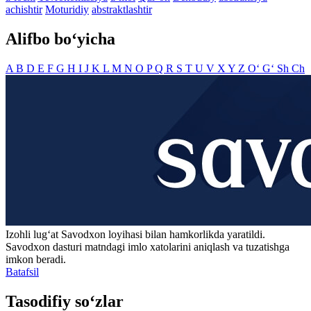
achishtir
Moturidiy
abstraktlashtir
Alifbo bo‘yicha
A
B
D
E
F
G
H
I
J
K
L
M
N
O
P
Q
R
S
T
U
V
X
Y
Z
O‘
G‘
Sh
Ch
Izohli lugʻat
Savodxon
loyihasi bilan hamkorlikda yaratildi.
Savodxon dasturi matndagi imlo xatolarini aniqlash va tuzatishga
imkon beradi.
Batafsil
Tasodifiy so‘zlar