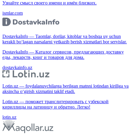
Узнайте смысл своего имени и имён близких.
ismlar.com
DostavkaInfo — Taomlar, dorilar, kitoblar va boshqa uy uchun
kerakli bo‘lagan narsalarni yetkazib berish xizmatlari bor servislar.
DostavkaInfo — Каталог сервисов, предлагающих доставку
еды, лекарств, книг и товаров для дома.
dostavkainfo.uz
Lotin.uz — foydalanuvchilarga berilgan matnni lotindan kirillga va
aksincha o‘girish xizmatini taklif etadi.
Lotin.uz — поможет транслитерировать с узбекской
кириллицы на латиницу и обратно. Легко!
lotin.uz