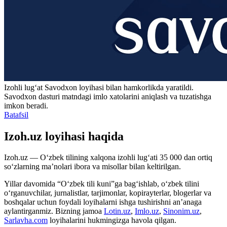
Izohli lugʻat
Savodxon
loyihasi bilan hamkorlikda yaratildi.
Savodxon dasturi matndagi imlo xatolarini aniqlash va tuzatishga
imkon beradi.
Batafsil
Izoh.uz loyihasi haqida
Izoh.uz — O‘zbek tilining xalqona izohli lug‘ati 35 000 dan ortiq
so‘zlarning ma’nolari ibora va misollar bilan keltirilgan.
Yillar davomida “O‘zbek tili kuni”ga bag‘ishlab, o‘zbek tilini
o‘rganuvchilar, jurnalistlar, tarjimonlar, kopirayterlar, blogerlar va
boshqalar uchun foydali loyihalarni ishga tushirishni an’anaga
aylantirganmiz. Bizning jamoa
Lotin.uz
,
Imlo.uz
,
Sinonim.uz
,
Sarlavha.com
loyihalarini hukmingizga havola qilgan.