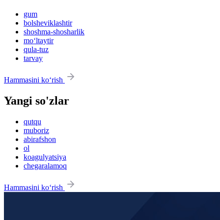
gum
bolsheviklashtir
shoshma-shosharlik
mo‘ltaytir
qula-tuz
tarvay
Hammasini ko‘rish
Yangi so'zlar
qutqu
muboriz
abirafshon
ol
koagulyatsiya
chegaralamoq
Hammasini ko‘rish