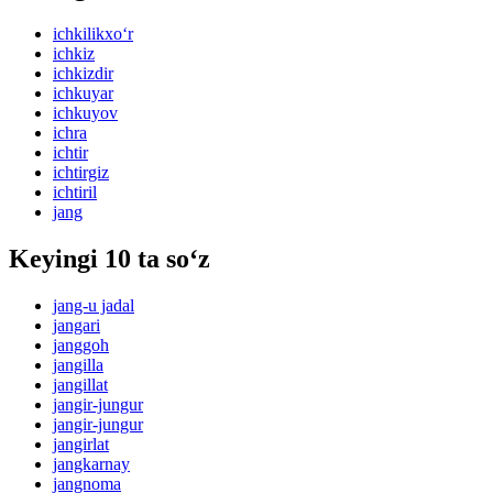
ichkilikxo‘r
ichkiz
ichkizdir
ichkuyar
ichkuyov
ichra
ichtir
ichtirgiz
ichtiril
jang
Keyingi 10 ta so‘z
jang-u jadal
jangari
janggoh
jangilla
jangillat
jangir-jungur
jangir-jungur
jangirlat
jangkarnay
jangnoma