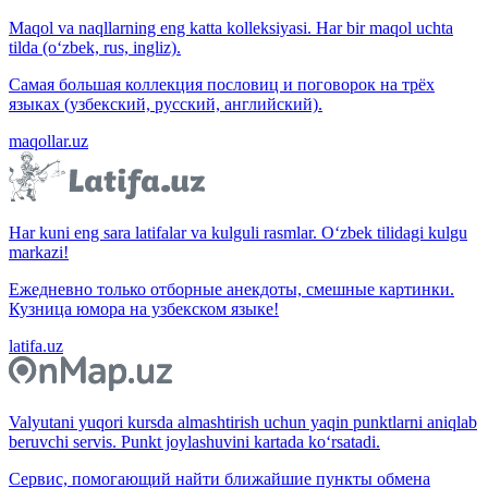
Maqol va naqllarning eng katta kolleksiyasi. Har bir maqol uchta
tilda (o‘zbek, rus, ingliz).
Самая большая коллекция пословиц и поговорок на трёх
языках (узбекский, русский, английский).
maqollar.uz
Har kuni eng sara latifalar va kulguli rasmlar. O‘zbek tilidagi kulgu
markazi!
Ежедневно только отборные анекдоты, смешные картинки.
Кузница юмора на узбекском языке!
latifa.uz
Valyutani yuqori kursda almashtirish uchun yaqin punktlarni aniqlab
beruvchi servis. Punkt joylashuvini kartada ko‘rsatadi.
Сервис, помогающий найти ближайшие пункты обмена