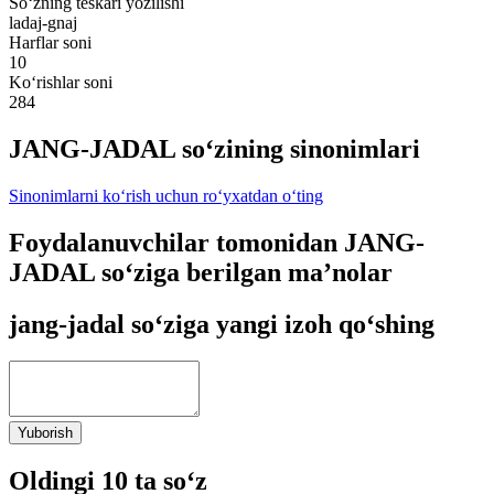
So‘zning teskari yozilishi
ladaj-gnaj
Harflar soni
10
Ko‘rishlar soni
284
JANG-JADAL so‘zining sinonimlari
Sinonimlarni ko‘rish uchun ro‘yxatdan o‘ting
Foydalanuvchilar tomonidan JANG-
JADAL so‘ziga berilgan ma’nolar
jang-jadal so‘ziga yangi izoh qo‘shing
Yuborish
Oldingi 10 ta so‘z