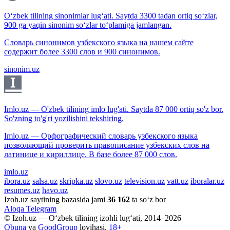
O‘zbek tilining sinonimlar lug‘ati. Saytda 3300 tadan ortiq so‘zlar,
900 ga yaqin sinonim so‘zlar to‘plamiga jamlangan.
Словарь синонимов узбекского языка на нашем сайте
содержит более 3300 слов и 900 синонимов.
sinonim.uz
Imlo.uz — O'zbek tilining imlo lug'ati. Saytda 87 000 ortiq so'z bor.
So'zning to'g'ri yozilishini tekshiring.
Imlo.uz — Орфографический словарь узбекского языка
позволяющий проверить правописание узбекских слов на
латинице и кириллице. В базе более 87 000 слов.
imlo.uz
ibora.uz
salsa.uz
skripka.uz
slovo.uz
television.uz
vatt.uz
iboralar.uz
resumes.uz
havo.uz
Izoh.uz saytining bazasida jami
36 162
ta so‘z bor
Aloqa
Telegram
© Izoh.uz — O‘zbek tilining izohli lug‘ati, 2014–2026
Obuna
va
GoodGroup
loyihasi.
18+