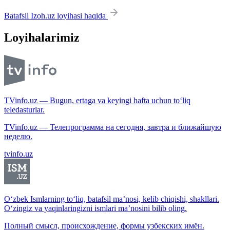
Batafsil Izoh.uz loyihasi haqida
Loyihalarimiz
TVinfo.uz — Bugun, ertaga va keyingi hafta uchun to‘liq
teledasturlar.
TVinfo.uz — Телепрограмма на сегодня, завтра и ближайшую
неделю.
tvinfo.uz
O‘zbek Ismlarning to‘liq, batafsil ma’nosi, kelib chiqishi, shakllari.
O‘zingiz va yaqinlaringizni ismlari ma’nosini bilib oling.
Полный смысл, происхождение, формы узбекских имён.