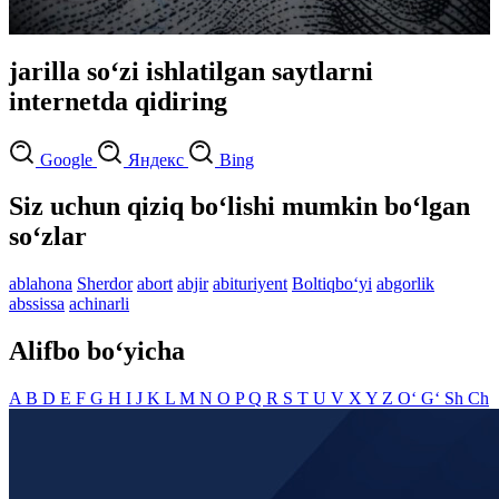
jarilla so‘zi ishlatilgan saytlarni
internetda qidiring
Google
Яндекс
Bing
Siz uchun qiziq bo‘lishi mumkin bo‘lgan
so‘zlar
ablahona
Sherdor
abort
abjir
abituriyent
Boltiqbo‘yi
abgorlik
abssissa
achinarli
Alifbo bo‘yicha
A
B
D
E
F
G
H
I
J
K
L
M
N
O
P
Q
R
S
T
U
V
X
Y
Z
O‘
G‘
Sh
Ch