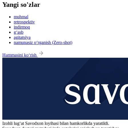
Yangi so'zlar
muhmal
retrospektiv
indirmoq
g‘asb
agitatsiya
namunasiz o‘rganish (Zero-shot)
Hammasini ko‘rish
Izohli lugʻat
Savodxon
loyihasi bilan hamkorlikda yaratildi.