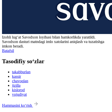
Izohli lugʻat
Savodxon
loyihasi bilan hamkorlikda yaratildi.
Savodxon dasturi matndagi imlo xatolarini aniqlash va tuzatishga
imkon beradi.
Batafsil
Tasodifiy so‘zlar
takabburlan
kassir
chavoqlan
jizilla
kislorod
vujudiyat
Hammasini ko‘rish