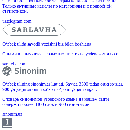
Самый большой каталог телеграм каналов в Узбекистане.
Только активные каналы по категориям и с подробной
статистикой.
uztelegram.com
O‘zbek tilida savodli yozishni biz bilan boshlang.
С нами вы научитесь грамотно писать на узбекском языке.
sarlavha.com
O‘zbek tilining sinonimlar lug‘ati. Saytda 3300 tadan ortiq so‘zlar,
900 ga yaqin sinonim so‘zlar to‘plamiga jamlangan.
Словарь синонимов узбекского языка на нашем сайте
содержит более 3300 слов и 900 синонимов.
sinonim.uz