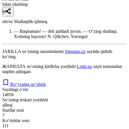
bilan ulashing
fe’l
sheva
Shallaqilik qilmoq.
— Baqiraman! — deb jarilladi juvon. — Oʻzing shallaqi.
Xotining hayosiz!
N. Qilichev, Yorongul
JARILLA
so‘zining sinonimlarini
Sinonim.uz
saytida qidirib
ko‘ring.
ЖАРИЛЛА
so‘zining kirillcha yozilishi
Lotin.uz
sayti tomonidan
taqdim qilingan.
Ro‘yxatga qo‘shish
Saytdagi o‘rni
14056
So‘zning teskari yozilishi
alliraj
Harflar soni
7
Ko‘rishlar soni
111