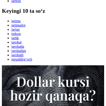
jargon
Keyingi 10 ta so‘z
jarima
jarimador
jarjaq
jarkop
jarlik
jarohat
jarohatla
jarohatlan
jarohatli
jarqaldirg‘och