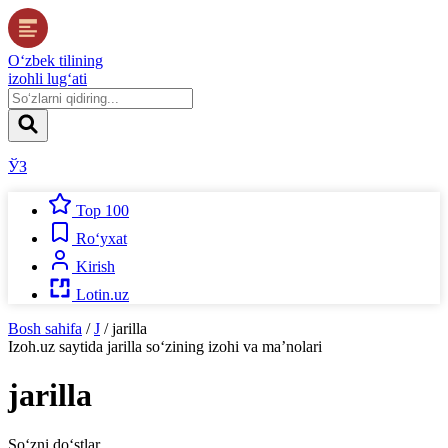
O‘zbek tilining
izohli lug‘ati
ЎЗ
Top 100
Ro‘yxat
Kirish
Lotin.uz
Bosh sahifa
/
J
/
jarilla
Izoh.uz
saytida
jarilla
so‘zining izohi va ma’nolari
jarilla
So‘zni do‘stlar