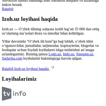
Savodxon dasturi matndagi imlo xatolarini aniqlash va tuzatishga
imkon beradi.
Batafsil
Izoh.uz loyihasi haqida
Izoh.uz — O‘zbek tilining xalqona izohli lug‘ati 35 000 dan ortiq
so‘zlarning ma’nolari ibora va misollar bilan keltirilgan.
Yillar davomida “O‘zbek tili kuni”ga bag‘ishlab, o‘zbek tilini
o‘rganuvchilar, jurnalistlar, tarjimonlar, kopirayterlar, blogerlar va
boshqalar uchun foydali loyihalarni ishga tushirishni an’anaga
aylantirganmiz. Bizning jamoa
Lotin.uz
,
Imlo.uz
,
Sinonim.uz
,
Sarlavha.com
loyihalarini hukmingizga havola qilgan.
Batafsil Izoh.uz loyihasi haqida
Loyihalarimiz