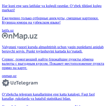
Har kuni eng sara latifalar va kulguli rasmlar. O‘zbek tilidagi kulgu
markazi!
Ежедневно только отборные анекдоты, смешные картинки.
Кузница юмора на узбекском языке!
latifa.uz
Valyutani yuqori kursda almashtirish uchun yaqin punktlarni aniqlab
beruvchi servis. Punkt joylashuvini kartada ko‘rsatadi.
Сервис, помогающий найти ближайшие пункты обмена
валюты с выгодным курсом. Покажет местоположение пункта
прямо на карте.
onmap.uz
O‘zbekcha telegram kanallarining eng katta katalogi. Faqt faol
kanallar, ruknlarda va batafsil statistikasi bilan.