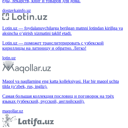
еды, лекарств, книг и товаров для дома.
dostavkainfo.uz
Lotin.uz — foydalanuvchilarga berilgan matnni lotindan kirillga va
aksincha o‘girish xizmatini taklif etadi.
Lotin.uz — поможет транслитерировать с узбекской
кириллицы на латиницу и обратно. Легко!
lotin.uz
Maqol va naqllarning eng katta kolleksiyasi. Har bir maqol uchta
tilda (o‘zbek, rus, ingliz).
Самая большая коллекция пословиц и поговорок на трёх
языках (узбекский, русский, английский).
maqollar.uz