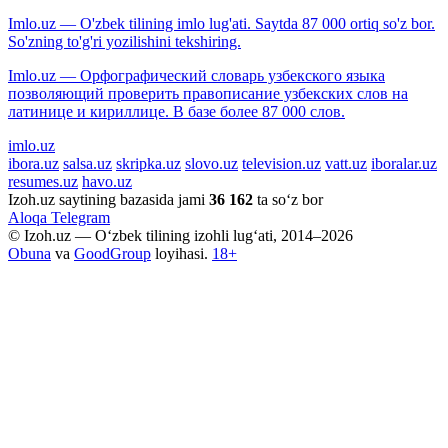
Imlo.uz — O'zbek tilining imlo lug'ati. Saytda 87 000 ortiq so'z bor.
So'zning to'g'ri yozilishini tekshiring.
Imlo.uz — Орфографический словарь узбекского языка
позволяющий проверить правописание узбекских слов на
латинице и кириллице. В базе более 87 000 слов.
imlo.uz
ibora.uz
salsa.uz
skripka.uz
slovo.uz
television.uz
vatt.uz
iboralar.uz
resumes.uz
havo.uz
Izoh.uz saytining bazasida jami
36 162
ta so‘z bor
Aloqa
Telegram
© Izoh.uz — O‘zbek tilining izohli lug‘ati, 2014–2026
Obuna
va
GoodGroup
loyihasi.
18+