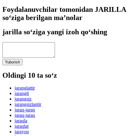
Foydalanuvchilar tomonidan JARILLA
so‘ziga berilgan ma’nolar
jarilla so‘ziga yangi izoh qo‘shing
Yuborish
Oldingi 10 ta so‘z
jaranglattir
jarangli
jarangsiz
jarangsizlantir
jaraq-jaraq
jaraq-jaraq
jaraqla
jaraqlat
jarayon