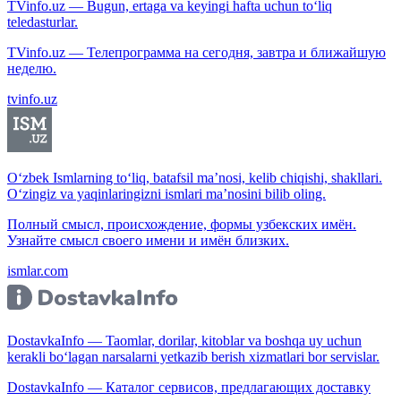
TVinfo.uz — Bugun, ertaga va keyingi hafta uchun to‘liq
teledasturlar.
TVinfo.uz — Телепрограмма на сегодня, завтра и ближайшую
неделю.
tvinfo.uz
O‘zbek Ismlarning to‘liq, batafsil ma’nosi, kelib chiqishi, shakllari.
O‘zingiz va yaqinlaringizni ismlari ma’nosini bilib oling.
Полный смысл, происхождение, формы узбекских имён.
Узнайте смысл своего имени и имён близких.
ismlar.com
DostavkaInfo — Taomlar, dorilar, kitoblar va boshqa uy uchun
kerakli bo‘lagan narsalarni yetkazib berish xizmatlari bor servislar.
DostavkaInfo — Каталог сервисов, предлагающих доставку