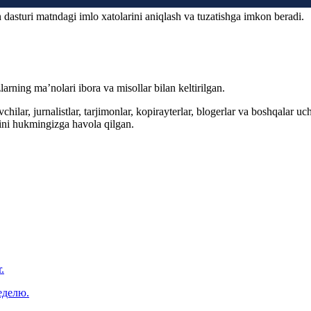
 dasturi matndagi imlo xatolarini aniqlash va tuzatishga imkon beradi.
arning ma’nolari ibora va misollar bilan keltirilgan.
hilar, jurnalistlar, tarjimonlar, kopirayterlar, blogerlar va boshqalar u
ini hukmingizga havola qilgan.
.
еделю.