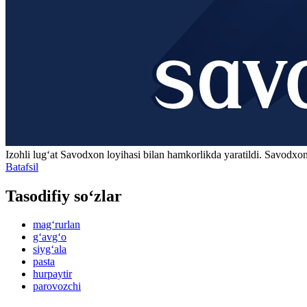
Izohli lugʻat
Savodxon
loyihasi bilan hamkorlikda yaratildi. Savodxon
Batafsil
Tasodifiy so‘zlar
mag‘rurlan
g‘avg‘o
siyg‘ala
pasta
hurpaytir
parovozchi