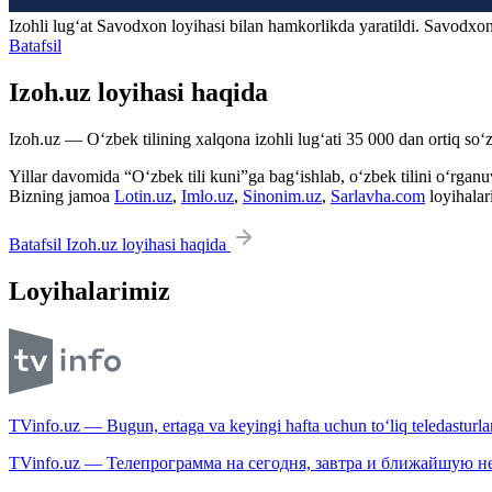
Izohli lugʻat
Savodxon
loyihasi bilan hamkorlikda yaratildi. Savodxon
Batafsil
Izoh.uz loyihasi haqida
Izoh.uz — O‘zbek tilining xalqona izohli lug‘ati 35 000 dan ortiq so‘zl
Yillar davomida “O‘zbek tili kuni”ga bag‘ishlab, o‘zbek tilini o‘rganuvc
Bizning jamoa
Lotin.uz
,
Imlo.uz
,
Sinonim.uz
,
Sarlavha.com
loyihalar
Batafsil Izoh.uz loyihasi haqida
Loyihalarimiz
TVinfo.uz — Bugun, ertaga va keyingi hafta uchun to‘liq teledasturlar
TVinfo.uz — Телепрограмма на сегодня, завтра и ближайшую н