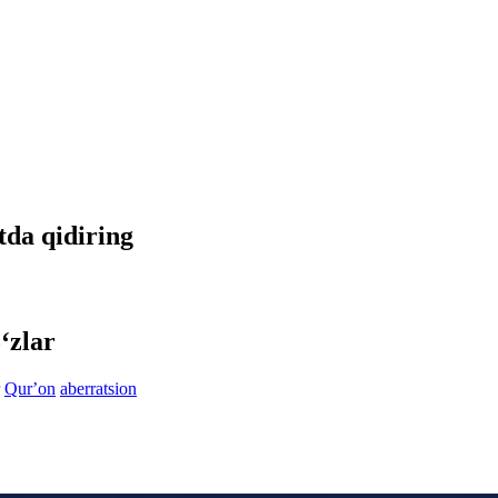
etda qidiring
‘zlar
Qurʼon
aberratsion