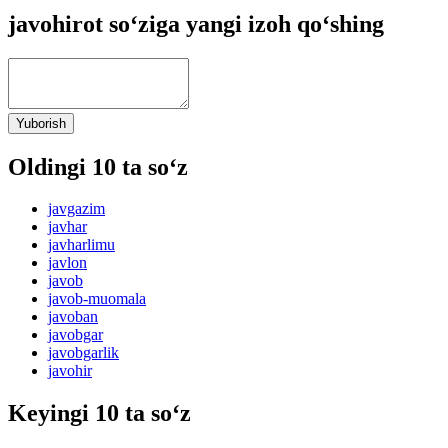
javohirot so‘ziga yangi izoh qo‘shing
Yuborish
Oldingi 10 ta so‘z
javgazim
javhar
javharlimu
javlon
javob
javob-muomala
javoban
javobgar
javobgarlik
javohir
Keyingi 10 ta so‘z