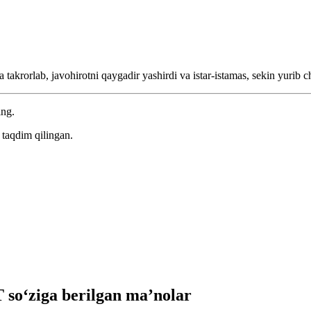
takrorlab, javohirotni qaygadir yashirdi va istar-istamas, sekin yurib c
ing.
taqdim qilingan.
o‘ziga berilgan ma’nolar