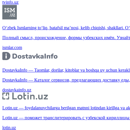
tvinfo.uz
O‘zbek Ismlarning to‘liq, batafsil ma’nosi, kelib chiqishi, shakllari. O
Полный смысл, происхождение, формы узбекских имён. Узнайт
ismlar.com
DostavkaInfo — Taomlar, dorilar, kitoblar va boshqa uy uchun kerakli b
DostavkaInfo — Каталог сервисов, предлагающих доставку еды, 
dostavkainfo.uz
Lotin.uz — foydalanuvchilarga berilgan matnni lotindan kirillga va aksi
Lotin.uz — поможет транслитерировать с узбекской кириллицы 
lotin.uz