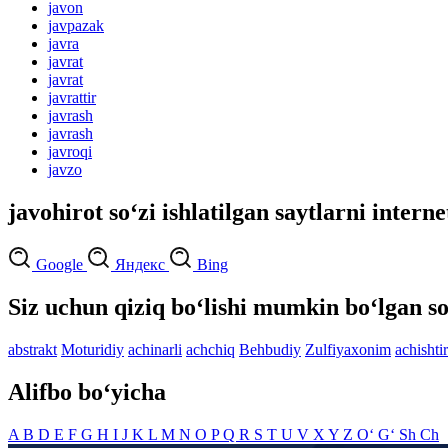
javon
javpazak
javra
javrat
javrat
javrattir
javrash
javrash
javroqi
javzo
javohirot so‘zi ishlatilgan saytlarni intern
Google
Яндекс
Bing
Siz uchun qiziq bo‘lishi mumkin bo‘lgan so
abstrakt
Moturidiy
achinarli
achchiq
Behbudiy
Zulfiyaxonim
achishtir
Alifbo bo‘yicha
A
B
D
E
F
G
H
I
J
K
L
M
N
O
P
Q
R
S
T
U
V
X
Y
Z
O‘
G‘
Sh
Ch