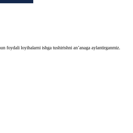
chun foydali loyihalarni ishga tushirishni an’anaga aylantirganmiz.