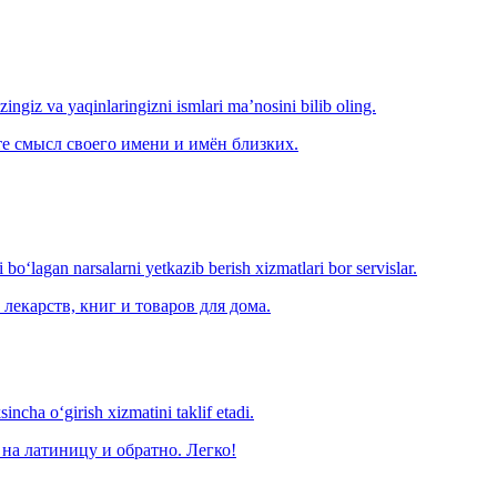
‘zingiz va yaqinlaringizni ismlari ma’nosini bilib oling.
е смысл своего имени и имён близких.
o‘lagan narsalarni yetkazib berish xizmatlari bor servislar.
лекарств, книг и товаров для дома.
ncha o‘girish xizmatini taklif etadi.
на латиницу и обратно. Легко!