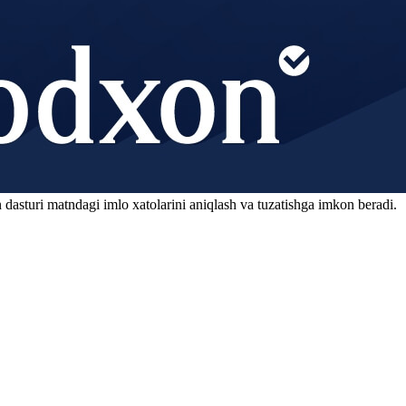
 dasturi matndagi imlo xatolarini aniqlash va tuzatishga imkon beradi.