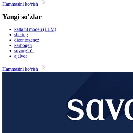
Hammasini ko‘rish
Yangi so'zlar
katta til modeli (LLM)
shering
dizontogenez
karbogen
suyurg‘o‘l
ajalvor
Hammasini ko‘rish