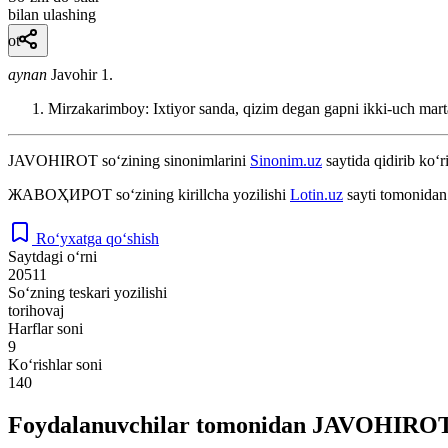
bilan ulashing
ot
aynan
Javohir 1.
Mirzakarimboy: Ixtiyor sanda, qizim degan gapni ikki-uch marta 
JAVOHIROT
so‘zining sinonimlarini
Sinonim.uz
saytida qidirib ko‘r
ЖАВОҲИРОТ
so‘zining kirillcha yozilishi
Lotin.uz
sayti tomonidan 
Ro‘yxatga qo‘shish
Saytdagi o‘rni
20511
So‘zning teskari yozilishi
torihovaj
Harflar soni
9
Ko‘rishlar soni
140
Foydalanuvchilar tomonidan JAVOHIROT s