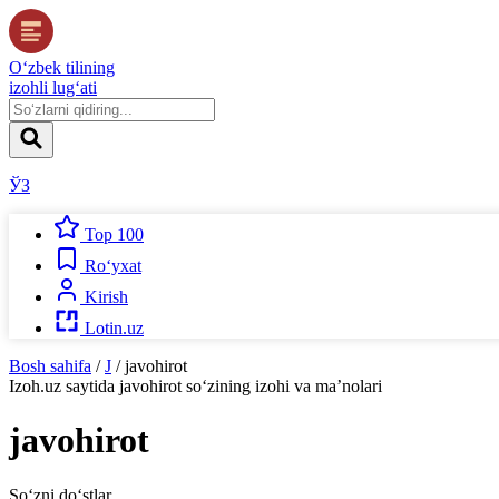
O‘zbek tilining
izohli lug‘ati
ЎЗ
Top 100
Ro‘yxat
Kirish
Lotin.uz
Bosh sahifa
/
J
/
javohirot
Izoh.uz
saytida
javohirot
so‘zining izohi va ma’nolari
javohirot
So‘zni do‘stlar