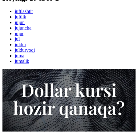
juftlashtir
juftlik
jujun
jujuncha
jujuq
jul
juldur
juldurvoqi
juma
jumalik