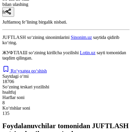
bilan ulashing
fe’l
Juftlamoq feʼlining birgalik nisbati.
JUFTLASH
so‘zining sinonimlarini
Sinonim.uz
saytida qidirib
ko‘ring.
ЖУФТЛАШ
so‘zining kirillcha yozilishi
Lotin.uz
sayti tomonidan
taqdim qilingan.
Ro‘yxatga qo‘shish
Saytdagi o‘rni
18706
So‘zning teskari yozilishi
hsaltfuj
Harflar soni
8
Ko‘rishlar soni
135
Foydalanuvchilar tomonidan JUFTLASH