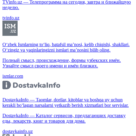
TVinfo.uz — Телепрограмма на сегодня, завтра и ближайшую
неделю.
tvinfo.uz
O‘zbek Ismlarning to‘liq, batafsil ma’nosi, kelib chiqishi, shakllari.
O‘zingiz va yaqinlaringizni ismlari ma’nosini bilib oling.
Полный смысл, происхождение, формы узбекских имён.
Узнайте смысл своего имени и имён близких.
ismlar.com
DostavkaInfo — Taomlar, dorilar, kitoblar va boshqa uy uchun
kerakli bo‘lagan narsalarni yetkazib berish xizmatlari bor servislar.
DostavkaInfo — Каталог сервисов, предлагающих доставку
еды, лекарств, книг и товаров для дома.
dostavkainfo.uz