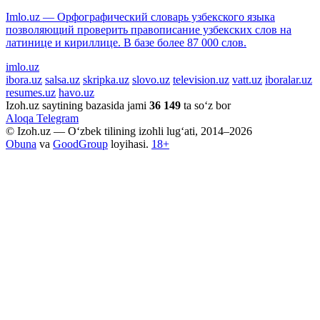
Imlo.uz — Орфографический словарь узбекского языка
позволяющий проверить правописание узбекских слов на
латинице и кириллице. В базе более 87 000 слов.
imlo.uz
ibora.uz
salsa.uz
skripka.uz
slovo.uz
television.uz
vatt.uz
iboralar.uz
resumes.uz
havo.uz
Izoh.uz saytining bazasida jami
36 149
ta so‘z bor
Aloqa
Telegram
© Izoh.uz — O‘zbek tilining izohli lug‘ati, 2014–2026
Obuna
va
GoodGroup
loyihasi.
18+