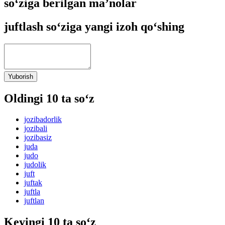
so‘ziga berilgan ma’nolar
juftlash so‘ziga yangi izoh qo‘shing
Yuborish
Oldingi 10 ta so‘z
jozibadorlik
jozibali
jozibasiz
juda
judo
judolik
juft
juftak
juftla
juftlan
Keyingi 10 ta so‘z