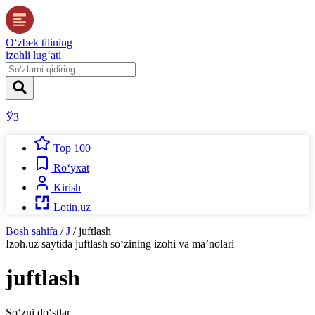
O‘zbek tilining
izohli lug‘ati
ЎЗ
Top 100
Ro‘yxat
Kirish
Lotin.uz
Bosh sahifa
/
J
/
juftlash
Izoh.uz
saytida
juftlash
so‘zining izohi va ma’nolari
juftlash
So‘zni do‘stlar