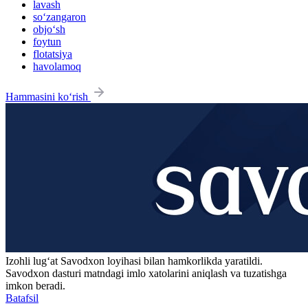
lavash
so‘zangaron
objo‘sh
foytun
flotatsiya
havolamoq
Hammasini ko‘rish
Izohli lugʻat
Savodxon
loyihasi bilan hamkorlikda yaratildi.
Savodxon dasturi matndagi imlo xatolarini aniqlash va tuzatishga
imkon beradi.
Batafsil