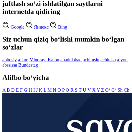
juftlash so‘zi ishlatilgan saytlarni
internetda qidiring
Google
Яндекс
Bing
Siz uchun qiziq bo‘lishi mumkin bo‘lgan
so‘zlar
abbosiy
aʼlam
Minorayi Kalon
abadulabad
achimsiq
achinish
aʼyon
abssissa
Bundestag
Alifbo bo‘yicha
A
B
D
E
F
G
H
I
J
K
L
M
N
O
P
Q
R
S
T
U
V
X
Y
Z
O‘
G‘
Sh
Ch