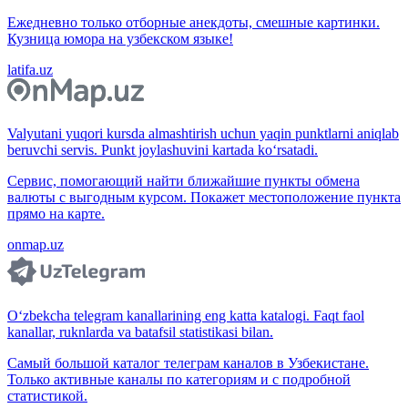
Ежедневно только отборные анекдоты, смешные картинки.
Кузница юмора на узбекском языке!
latifa.uz
Valyutani yuqori kursda almashtirish uchun yaqin punktlarni aniqlab
beruvchi servis. Punkt joylashuvini kartada ko‘rsatadi.
Сервис, помогающий найти ближайшие пункты обмена
валюты с выгодным курсом. Покажет местоположение пункта
прямо на карте.
onmap.uz
O‘zbekcha telegram kanallarining eng katta katalogi. Faqt faol
kanallar, ruknlarda va batafsil statistikasi bilan.
Самый большой каталог телеграм каналов в Узбекистане.
Только активные каналы по категориям и с подробной
статистикой.