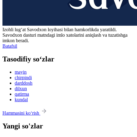
Izohli lugʻat
Savodxon
loyihasi bilan hamkorlikda yaratildi.
Savodxon dasturi matndagi imlo xatolarini aniqlash va tuzatishga
imkon beradi.
Batafsil
Tasodifiy so‘zlar
mayin
chirpindi
darddosh
dilxun
qatirma
kundal
Hammasini ko‘rish
Yangi so'zlar