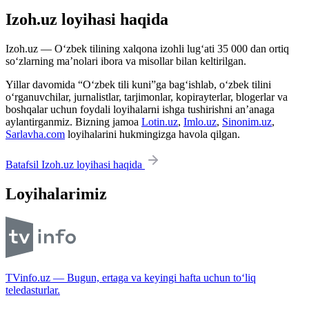
Izoh.uz loyihasi haqida
Izoh.uz — O‘zbek tilining xalqona izohli lug‘ati 35 000 dan ortiq
so‘zlarning ma’nolari ibora va misollar bilan keltirilgan.
Yillar davomida “O‘zbek tili kuni”ga bag‘ishlab, o‘zbek tilini
o‘rganuvchilar, jurnalistlar, tarjimonlar, kopirayterlar, blogerlar va
boshqalar uchun foydali loyihalarni ishga tushirishni an’anaga
aylantirganmiz. Bizning jamoa
Lotin.uz
,
Imlo.uz
,
Sinonim.uz
,
Sarlavha.com
loyihalarini hukmingizga havola qilgan.
Batafsil Izoh.uz loyihasi haqida
Loyihalarimiz
TVinfo.uz — Bugun, ertaga va keyingi hafta uchun to‘liq
teledasturlar.