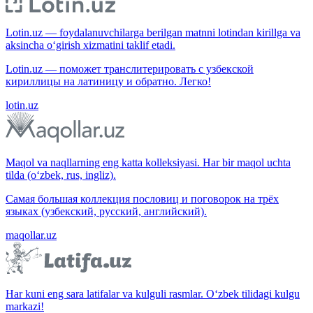
Lotin.uz — foydalanuvchilarga berilgan matnni lotindan kirillga va
aksincha o‘girish xizmatini taklif etadi.
Lotin.uz — поможет транслитерировать с узбекской
кириллицы на латиницу и обратно. Легко!
lotin.uz
Maqol va naqllarning eng katta kolleksiyasi. Har bir maqol uchta
tilda (o‘zbek, rus, ingliz).
Самая большая коллекция пословиц и поговорок на трёх
языках (узбекский, русский, английский).
maqollar.uz
Har kuni eng sara latifalar va kulguli rasmlar. O‘zbek tilidagi kulgu
markazi!