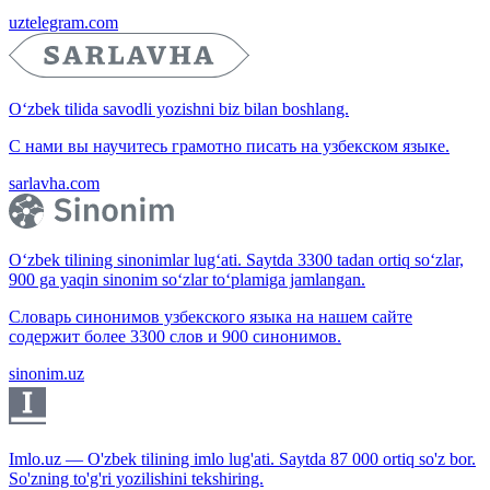
uztelegram.com
O‘zbek tilida savodli yozishni biz bilan boshlang.
С нами вы научитесь грамотно писать на узбекском языке.
sarlavha.com
O‘zbek tilining sinonimlar lug‘ati. Saytda 3300 tadan ortiq so‘zlar,
900 ga yaqin sinonim so‘zlar to‘plamiga jamlangan.
Словарь синонимов узбекского языка на нашем сайте
содержит более 3300 слов и 900 синонимов.
sinonim.uz
Imlo.uz — O'zbek tilining imlo lug'ati. Saytda 87 000 ortiq so'z bor.
So'zning to'g'ri yozilishini tekshiring.