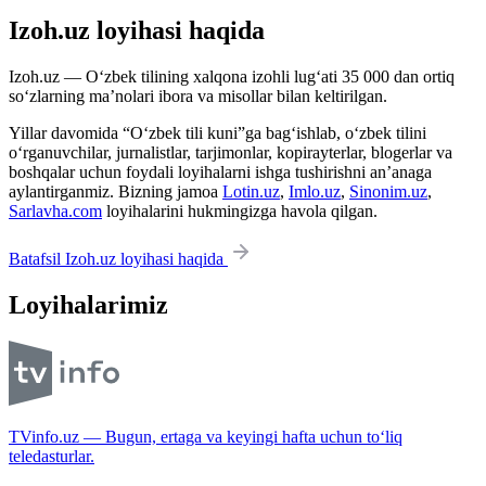
Izoh.uz loyihasi haqida
Izoh.uz — O‘zbek tilining xalqona izohli lug‘ati 35 000 dan ortiq
so‘zlarning ma’nolari ibora va misollar bilan keltirilgan.
Yillar davomida “O‘zbek tili kuni”ga bag‘ishlab, o‘zbek tilini
o‘rganuvchilar, jurnalistlar, tarjimonlar, kopirayterlar, blogerlar va
boshqalar uchun foydali loyihalarni ishga tushirishni an’anaga
aylantirganmiz. Bizning jamoa
Lotin.uz
,
Imlo.uz
,
Sinonim.uz
,
Sarlavha.com
loyihalarini hukmingizga havola qilgan.
Batafsil Izoh.uz loyihasi haqida
Loyihalarimiz
TVinfo.uz — Bugun, ertaga va keyingi hafta uchun to‘liq
teledasturlar.