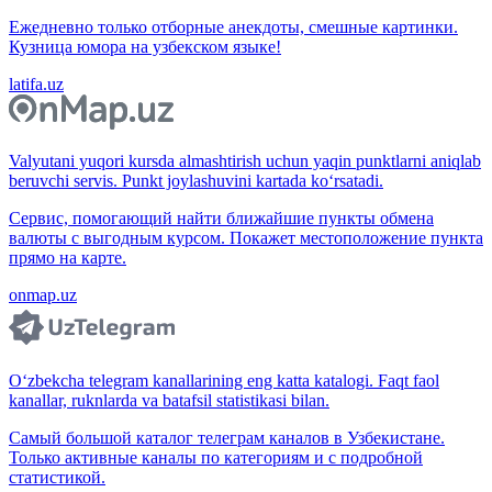
Ежедневно только отборные анекдоты, смешные картинки.
Кузница юмора на узбекском языке!
latifa.uz
Valyutani yuqori kursda almashtirish uchun yaqin punktlarni aniqlab
beruvchi servis. Punkt joylashuvini kartada ko‘rsatadi.
Сервис, помогающий найти ближайшие пункты обмена
валюты с выгодным курсом. Покажет местоположение пункта
прямо на карте.
onmap.uz
O‘zbekcha telegram kanallarining eng katta katalogi. Faqt faol
kanallar, ruknlarda va batafsil statistikasi bilan.
Самый большой каталог телеграм каналов в Узбекистане.
Только активные каналы по категориям и с подробной
статистикой.