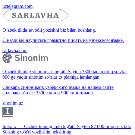
uztelegram.com
O‘zbek tilida savodli yozishni biz bilan boshlang.
С нами вы научитесь грамотно писать на узбекском языке.
sarlavha.com
O‘zbek tilining sinonimlar lug‘ati. Saytda 3300 tadan ortiq so‘zlar,
900 ga yaqin sinonim so‘zlar to‘plamiga jamlangan.
Словарь синонимов узбекского языка на нашем сайте
содержит более 3300 слов и 900 синонимов.
sinonim.uz
Imlo.uz — O'zbek tilining imlo lug'ati. Saytda 87 000 ortiq so'z bor.
So'zning to'g'ri yozilishini tekshiring.