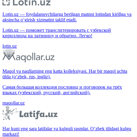
Lotin.uz — foydalanuvchilarga berilgan matnni lotindan kirillga va
aksincha o‘girish xizmatini taklif etadi.
Lotin.uz — поможет транслитерировать с узбекской
кириллицы на латиницу и обратно. Легко!
lotin.uz
Maqol va naqllarning eng katta kolleksiyasi. Har bir maqol uchta
tilda (o‘zbek, rus, ingliz).
Самая большая коллекция пословиц и поговорок на трёх
языках (узбекский, русский, английский).
maqollar.uz
Har kuni eng sara latifalar va kulguli rasmlar. O‘zbek tilidagi kulgu
markazi!