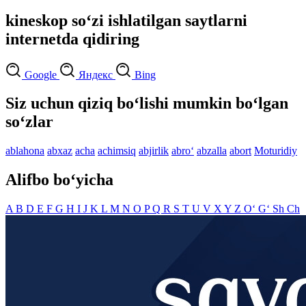
kineskop so‘zi ishlatilgan saytlarni
internetda qidiring
Google
Яндекс
Bing
Siz uchun qiziq bo‘lishi mumkin bo‘lgan
so‘zlar
ablahona
abxaz
acha
achimsiq
abjirlik
abro‘
abzalla
abort
Moturidiy
Alifbo bo‘yicha
A
B
D
E
F
G
H
I
J
K
L
M
N
O
P
Q
R
S
T
U
V
X
Y
Z
O‘
G‘
Sh
Ch