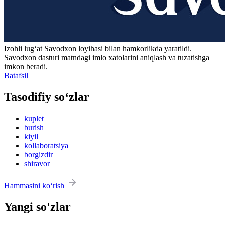
Izohli lugʻat
Savodxon
loyihasi bilan hamkorlikda yaratildi.
Savodxon dasturi matndagi imlo xatolarini aniqlash va tuzatishga
imkon beradi.
Batafsil
Tasodifiy so‘zlar
kuplet
burish
kiyil
kollaboratsiya
borgizdir
shiravor
Hammasini ko‘rish
Yangi so'zlar