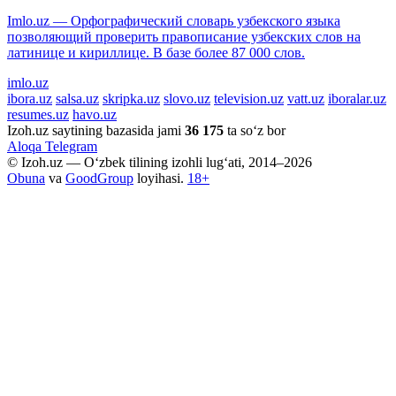
Imlo.uz — Орфографический словарь узбекского языка
позволяющий проверить правописание узбекских слов на
латинице и кириллице. В базе более 87 000 слов.
imlo.uz
ibora.uz
salsa.uz
skripka.uz
slovo.uz
television.uz
vatt.uz
iboralar.uz
resumes.uz
havo.uz
Izoh.uz saytining bazasida jami
36 175
ta so‘z bor
Aloqa
Telegram
© Izoh.uz — O‘zbek tilining izohli lug‘ati, 2014–2026
Obuna
va
GoodGroup
loyihasi.
18+