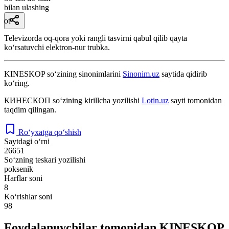
bilan ulashing
ot
Televizorda oq-qora yoki rangli tasvirni qabul qilib qayta
koʻrsatuvchi elektron-nur trubka.
KINESKOP
so‘zining sinonimlarini
Sinonim.uz
saytida qidirib
ko‘ring.
КИНЕСКОП
so‘zining kirillcha yozilishi
Lotin.uz
sayti tomonidan
taqdim qilingan.
Ro‘yxatga qo‘shish
Saytdagi o‘rni
26651
So‘zning teskari yozilishi
poksenik
Harflar soni
8
Ko‘rishlar soni
98
Foydalanuvchilar tomonidan KINESKOP