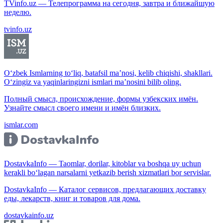
TVinfo.uz — Телепрограмма на сегодня, завтра и ближайшую
неделю.
tvinfo.uz
O‘zbek Ismlarning to‘liq, batafsil ma’nosi, kelib chiqishi, shakllari.
O‘zingiz va yaqinlaringizni ismlari ma’nosini bilib oling.
Полный смысл, происхождение, формы узбекских имён.
Узнайте смысл своего имени и имён близких.
ismlar.com
DostavkaInfo — Taomlar, dorilar, kitoblar va boshqa uy uchun
kerakli bo‘lagan narsalarni yetkazib berish xizmatlari bor servislar.
DostavkaInfo — Каталог сервисов, предлагающих доставку
еды, лекарств, книг и товаров для дома.
dostavkainfo.uz