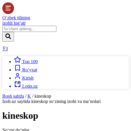
O‘zbek tilining
izohli lug‘ati
ЎЗ
Top 100
Ro‘yxat
Kirish
Lotin.uz
Bosh sahifa
/
K
/
kineskop
Izoh.uz
saytida
kineskop
so‘zining izohi va ma’nolari
kineskop
So‘zni do‘stlar