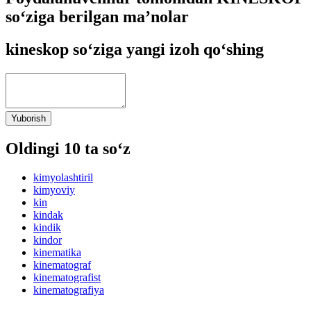
so‘ziga berilgan ma’nolar
kineskop so‘ziga yangi izoh qo‘shing
Yuborish
Oldingi 10 ta so‘z
kimyolashtiril
kimyoviy
kin
kindak
kindik
kindor
kinematika
kinematograf
kinematografist
kinematografiya