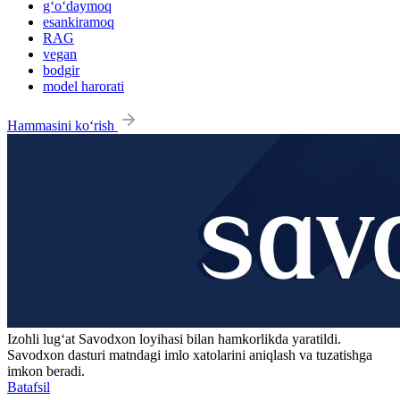
g‘o‘daymoq
esankiramoq
RAG
vegan
bodgir
model harorati
Hammasini ko‘rish
Izohli lugʻat
Savodxon
loyihasi bilan hamkorlikda yaratildi.
Savodxon dasturi matndagi imlo xatolarini aniqlash va tuzatishga
imkon beradi.
Batafsil