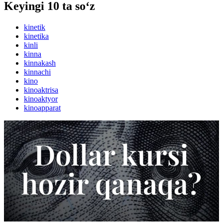
Keyingi 10 ta so‘z
kinetik
kinetika
kinli
kinna
kinnakash
kinnachi
kino
kinoaktrisa
kinoaktyor
kinoapparat