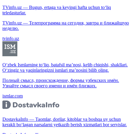
TVinfo.uz — Bugun, ertaga va keyingi hafta uchun to‘liq
teledasturlar.
TVinfo.uz — Телепрограмма на сегодня, завтра и ближайшую
неделю.
tvinfo.uz
O‘zbek Ismlarning to‘liq, batafsil ma’nosi, kelib chiqishi, shakllari.
O‘zingiz va yaqinlaringizni ismlari ma’nosini bilib oling.
Полный смысл, происхождение, формы узбекских имён.
Узнайте смысл своего имени и имён близких.
ismlar.com
DostavkaInfo — Taomlar, dorilar, kitoblar va boshqa uy uchun
kerakli bo‘lagan narsalarni yetkazib berish xizmatlari bor servislar.