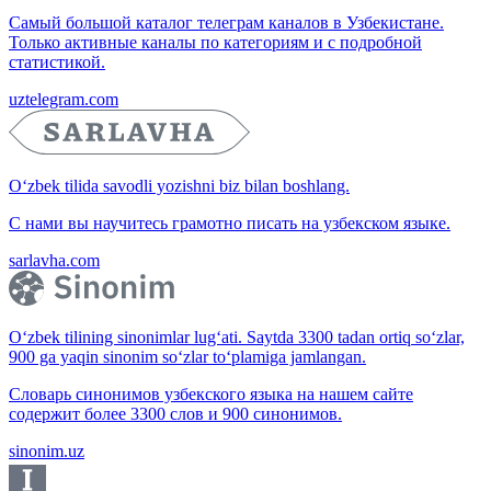
Самый большой каталог телеграм каналов в Узбекистане.
Только активные каналы по категориям и с подробной
статистикой.
uztelegram.com
O‘zbek tilida savodli yozishni biz bilan boshlang.
С нами вы научитесь грамотно писать на узбекском языке.
sarlavha.com
O‘zbek tilining sinonimlar lug‘ati. Saytda 3300 tadan ortiq so‘zlar,
900 ga yaqin sinonim so‘zlar to‘plamiga jamlangan.
Словарь синонимов узбекского языка на нашем сайте
содержит более 3300 слов и 900 синонимов.
sinonim.uz