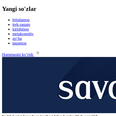
Yangi so'zlar
hijjalamoq
trek-raqam
kirishmoq
metakognitiv
qo‘ba
taqamoq
Hammasini ko‘rish