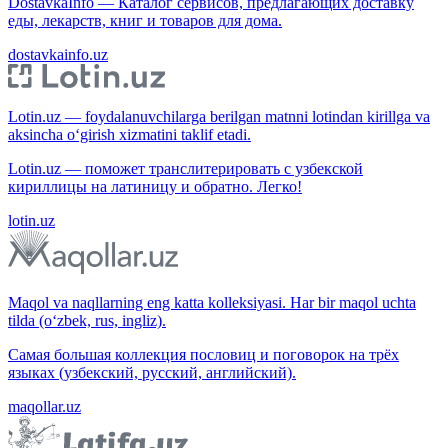
DostavkaInfo — Каталог сервисов, предлагающих доставку
еды, лекарств, книг и товаров для дома.
dostavkainfo.uz
Lotin.uz — foydalanuvchilarga berilgan matnni lotindan kirillga va
aksincha o‘girish xizmatini taklif etadi.
Lotin.uz — поможет транслитерировать с узбекской
кириллицы на латиницу и обратно. Легко!
lotin.uz
Maqol va naqllarning eng katta kolleksiyasi. Har bir maqol uchta
tilda (o‘zbek, rus, ingliz).
Самая большая коллекция пословиц и поговорок на трёх
языках (узбекский, русский, английский).
maqollar.uz