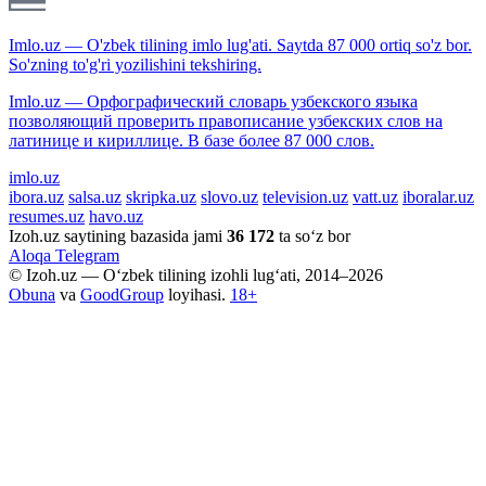
Imlo.uz — O'zbek tilining imlo lug'ati. Saytda 87 000 ortiq so'z bor.
So'zning to'g'ri yozilishini tekshiring.
Imlo.uz — Орфографический словарь узбекского языка
позволяющий проверить правописание узбекских слов на
латинице и кириллице. В базе более 87 000 слов.
imlo.uz
ibora.uz
salsa.uz
skripka.uz
slovo.uz
television.uz
vatt.uz
iboralar.uz
resumes.uz
havo.uz
Izoh.uz saytining bazasida jami
36 172
ta so‘z bor
Aloqa
Telegram
© Izoh.uz — O‘zbek tilining izohli lug‘ati, 2014–2026
Obuna
va
GoodGroup
loyihasi.
18+