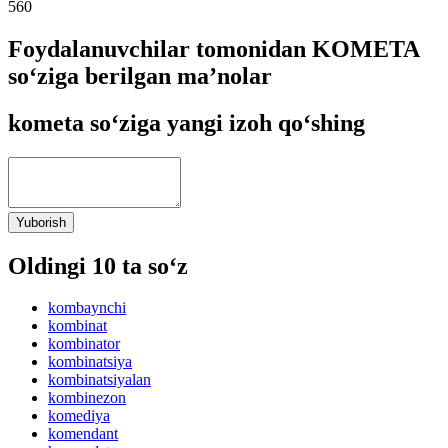
560
Foydalanuvchilar tomonidan KOMETA
so‘ziga berilgan ma’nolar
kometa so‘ziga yangi izoh qo‘shing
Yuborish
Oldingi 10 ta so‘z
kombaynchi
kombinat
kombinator
kombinatsiya
kombinatsiyalan
kombinezon
komediya
komendant