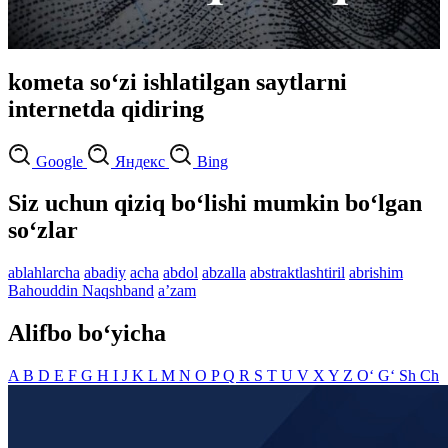
kometa so‘zi ishlatilgan saytlarni
internetda qidiring
Google
Яндекс
Bing
Siz uchun qiziq bo‘lishi mumkin bo‘lgan
so‘zlar
ablahlarcha
abadiy
acha
abdol
abzalla
abstraktlashtiril
abrishim
Bahouddin Naqshband
aʼzam
Alifbo bo‘yicha
A
B
D
E
F
G
H
I
J
K
L
M
N
O
P
Q
R
S
T
U
V
X
Y
Z
O‘
G‘
Sh
Ch