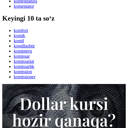
komendatura
komentator
Keyingi 10 ta so‘z
komfort
komik
komil
komillashtir
komintern
komissar
komissariat
komissarlik
komission
komissioner