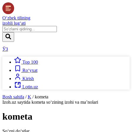
O‘zbek tilining
izohli lug‘ati
ЎЗ
Top 100
Ro‘yxat
Kirish
Lotin.uz
Bosh sahifa
/
K
/
kometa
Izoh.uz
saytida
kometa
so‘zining izohi va ma’nolari
kometa
So‘zni do‘stlar