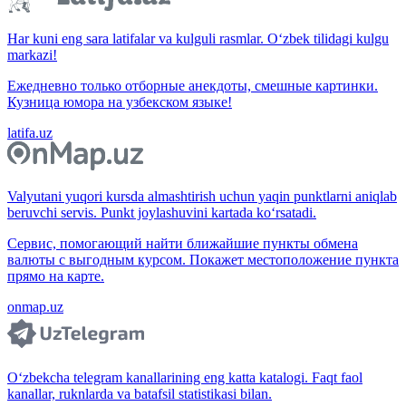
Har kuni eng sara latifalar va kulguli rasmlar. O‘zbek tilidagi kulgu
markazi!
Ежедневно только отборные анекдоты, смешные картинки.
Кузница юмора на узбекском языке!
latifa.uz
Valyutani yuqori kursda almashtirish uchun yaqin punktlarni aniqlab
beruvchi servis. Punkt joylashuvini kartada ko‘rsatadi.
Сервис, помогающий найти ближайшие пункты обмена
валюты с выгодным курсом. Покажет местоположение пункта
прямо на карте.
onmap.uz
O‘zbekcha telegram kanallarining eng katta katalogi. Faqt faol
kanallar, ruknlarda va batafsil statistikasi bilan.