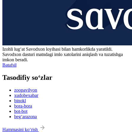
Izohli lugʻat
Savodxon
loyihasi bilan hamkorlikda yaratildi.
Savodxon dasturi matndagi imlo xatolarini aniqlash va tuzatishga
imkon beradi.
Batafsil
Tasodifiy so‘zlar
zoopavilyon
xudobexabar
binokl
bora-bora
bot-bot
beg‘arazona
Hammasini ko‘rish