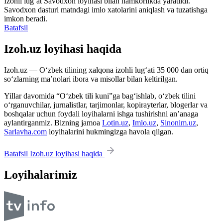
Izohli lugʻat
Savodxon
loyihasi bilan hamkorlikda yaratildi.
Savodxon dasturi matndagi imlo xatolarini aniqlash va tuzatishga
imkon beradi.
Batafsil
Izoh.uz loyihasi haqida
Izoh.uz — O‘zbek tilining xalqona izohli lug‘ati 35 000 dan ortiq
so‘zlarning ma’nolari ibora va misollar bilan keltirilgan.
Yillar davomida “O‘zbek tili kuni”ga bag‘ishlab, o‘zbek tilini
o‘rganuvchilar, jurnalistlar, tarjimonlar, kopirayterlar, blogerlar va
boshqalar uchun foydali loyihalarni ishga tushirishni an’anaga
aylantirganmiz. Bizning jamoa
Lotin.uz
,
Imlo.uz
,
Sinonim.uz
,
Sarlavha.com
loyihalarini hukmingizga havola qilgan.
Batafsil Izoh.uz loyihasi haqida
Loyihalarimiz