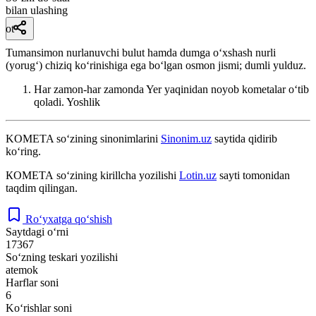
bilan ulashing
ot
Tumansimon nurlanuvchi bulut hamda dumga oʻxshash nurli
(yorugʻ) chiziq koʻrinishiga ega boʻlgan osmon jismi; dumli yulduz.
Har zamon-har zamonda Yer yaqinidan noyob kometalar oʻtib
qoladi.
Yoshlik
KOMETA
so‘zining sinonimlarini
Sinonim.uz
saytida qidirib
ko‘ring.
КОМЕТА
so‘zining kirillcha yozilishi
Lotin.uz
sayti tomonidan
taqdim qilingan.
Ro‘yxatga qo‘shish
Saytdagi o‘rni
17367
So‘zning teskari yozilishi
atemok
Harflar soni
6
Ko‘rishlar soni