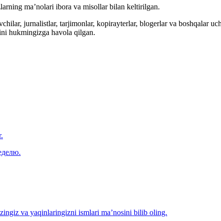
arning ma’nolari ibora va misollar bilan keltirilgan.
hilar, jurnalistlar, tarjimonlar, kopirayterlar, blogerlar va boshqalar u
ini hukmingizga havola qilgan.
.
еделю.
‘zingiz va yaqinlaringizni ismlari ma’nosini bilib oling.