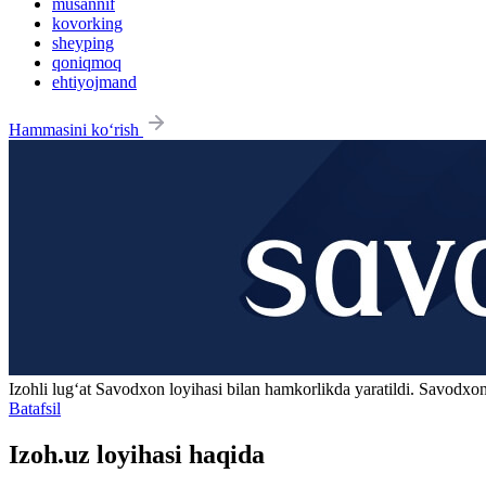
musannif
kovorking
sheyping
qoniqmoq
ehtiyojmand
Hammasini ko‘rish
Izohli lugʻat
Savodxon
loyihasi bilan hamkorlikda yaratildi. Savodxon
Batafsil
Izoh.uz loyihasi haqida