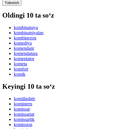
Yuborish
Oldingi 10 ta so‘z
kombinatsiya
kombinatsiyalan
kombinezon
komediya
komendant
komendatura
komentator
kometa
komfort
komik
Keyingi 10 ta so‘z
komillashtir
komintern
komissar
komissariat
komissarlik
komission