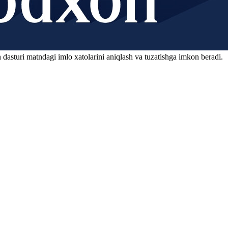
 dasturi matndagi imlo xatolarini aniqlash va tuzatishga imkon beradi.