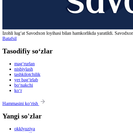
Izohli lugʻat
Savodxon
loyihasi bilan hamkorlikda yaratildi. Savodxon
Batafsil
Tasodifiy so‘zlar
mag‘rurlan
nisbiylash
tashkilotchilik
yer bag‘irlab
bo‘nakchi
ko‘r
Hammasini ko‘rish
Yangi so'zlar
okklyuziya