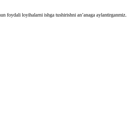
chun foydali loyihalarni ishga tushirishni an’anaga aylantirganmiz.