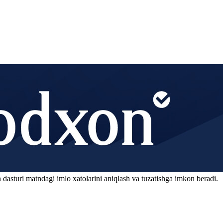
 dasturi matndagi imlo xatolarini aniqlash va tuzatishga imkon beradi.