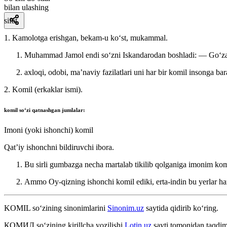
bilan ulashing
sifat
1. Kamolotga erishgan, bekam-u koʻst, mukammal.
Muhammad Jamol endi soʻzni Iskandarodan boshladi: — Goʻzal,
axloqi, odobi, maʼnaviy fazilatlari uni har bir komil insonga bar
2. Komil (erkaklar ismi).
komil
soʻzi qatnashgan jumlalar:
Imoni (yoki ishonchi) komil
Qatʼiy ishonchni bildiruvchi ibora.
Bu sirli gumbazga necha martalab tikilib qolganiga imonim ko
Ammo Oy-qizning ishonchi komil ediki, erta-indin bu yerlar
KOMIL
so‘zining sinonimlarini
Sinonim.uz
saytida qidirib ko‘ring.
КОМИЛ
so‘zining kirillcha yozilishi
Lotin.uz
sayti tomonidan taqdim