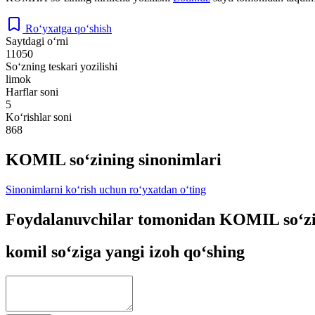
Ro‘yxatga qo‘shish
Saytdagi o‘rni
11050
So‘zning teskari yozilishi
limok
Harflar soni
5
Ko‘rishlar soni
868
KOMIL so‘zining sinonimlari
Sinonimlarni ko‘rish uchun ro‘yxatdan o‘ting
Foydalanuvchilar tomonidan KOMIL so‘zi
komil so‘ziga yangi izoh qo‘shing