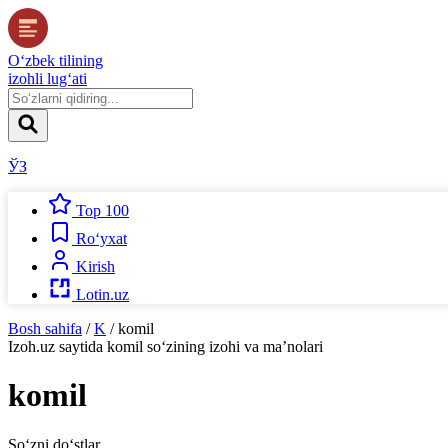
O‘zbek tilining
izohli lug‘ati
ЎЗ
Top 100
Ro‘yxat
Kirish
Lotin.uz
Bosh sahifa
/
K
/
komil
Izoh.uz
saytida
komil
so‘zining izohi va ma’nolari
komil
So‘zni do‘stlar