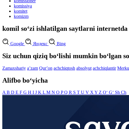
komissioner
komissiya
komitet
komizm
komil so‘zi ishlatilgan saytlarni internetda
Google
Яндекс
Bing
Siz uchun qiziq bo‘lishi mumkin bo‘lgan so
Zamaxshariy
aʼzam
Qurʼon
achchiqtosh
absolyut
achchiqlantir
Merku
Alifbo bo‘yicha
A
B
D
E
F
G
H
I
J
K
L
M
N
O
P
Q
R
S
T
U
V
X
Y
Z
O‘
G‘
Sh
Ch