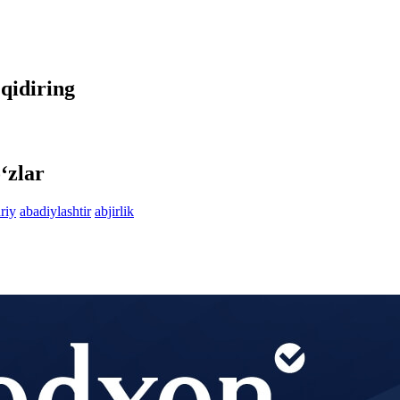
 qidiring
‘zlar
riy
abadiylashtir
abjirlik