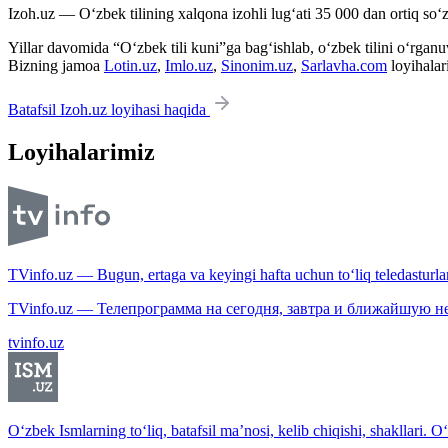
Izoh.uz — O‘zbek tilining xalqona izohli lug‘ati 35 000 dan ortiq so‘zl
Yillar davomida “O‘zbek tili kuni”ga bag‘ishlab, o‘zbek tilini o‘rganuvc
Bizning jamoa
Lotin.uz
,
Imlo.uz
,
Sinonim.uz
,
Sarlavha.com
loyihalar
Batafsil Izoh.uz loyihasi haqida
Loyihalarimiz
TVinfo.uz — Bugun, ertaga va keyingi hafta uchun to‘liq teledasturlar
TVinfo.uz — Телепрограмма на сегодня, завтра и ближайшую н
tvinfo.uz
O‘zbek Ismlarning to‘liq, batafsil ma’nosi, kelib chiqishi, shakllari. O