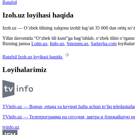
Batafsil
Izoh.uz loyihasi haqida
Izoh.uz — O‘zbek tilining xalqona izohli lug‘ati 35 000 dan ortiq so‘zl
Yillar davomida “O‘zbek tili kuni”ga bag‘ishlab, o‘zbek tilini o‘rganuvc
Bizning jamoa
Lotin.uz
,
Imlo.uz
,
Sinonim.uz
,
Sarlavha.com
loyihalar
Batafsil Izoh.uz loyihasi haqida
Loyihalarimiz
TVinfo.uz — Bugun, ertaga va keyingi hafta uchun to‘liq teledasturlar
TVinfo.uz — Телепрограмма на сегодня, завтра и ближайшую н
tvinfo.uz