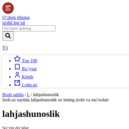
O‘zbek tilining
izohli lug‘ati
ЎЗ
Top 100
Ro‘yxat
Kirish
Lotin.uz
Bosh sahifa
/
L
/
lahjashunoslik
Izoh.uz
saytida
lahjashunoslik
so‘zining izohi va ma’nolari
lahjashunoslik
So‘zni do‘stlar