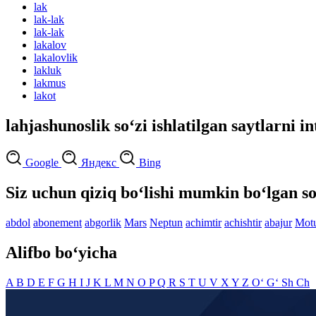
lak
lak-lak
lak-lak
lakalov
lakalovlik
lakluk
lakmus
lakot
lahjashunoslik so‘zi ishlatilgan saytlarni i
Google
Яндекс
Bing
Siz uchun qiziq bo‘lishi mumkin bo‘lgan so
abdol
abonement
abgorlik
Mars
Neptun
achimtir
achishtir
abajur
Motu
Alifbo bo‘yicha
A
B
D
E
F
G
H
I
J
K
L
M
N
O
P
Q
R
S
T
U
V
X
Y
Z
O‘
G‘
Sh
Ch