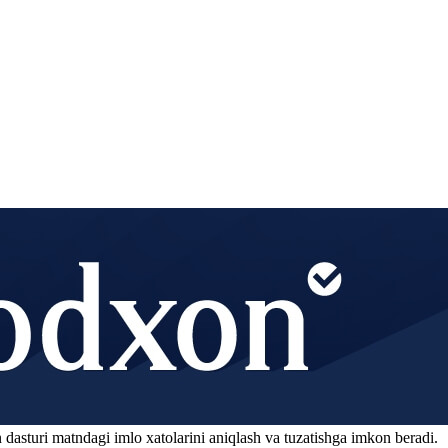
 dasturi matndagi imlo xatolarini aniqlash va tuzatishga imkon beradi.