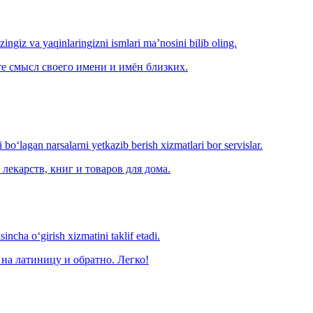
‘zingiz va yaqinlaringizni ismlari ma’nosini bilib oling.
е смысл своего имени и имён близких.
o‘lagan narsalarni yetkazib berish xizmatlari bor servislar.
лекарств, книг и товаров для дома.
ncha o‘girish xizmatini taklif etadi.
на латиницу и обратно. Легко!