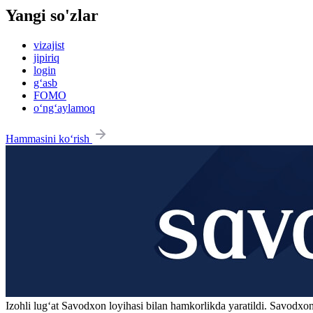
Yangi so'zlar
vizajist
jipiriq
login
g‘asb
FOMO
o‘ng‘aylamoq
Hammasini ko‘rish
Izohli lugʻat
Savodxon
loyihasi bilan hamkorlikda yaratildi. Savodxon