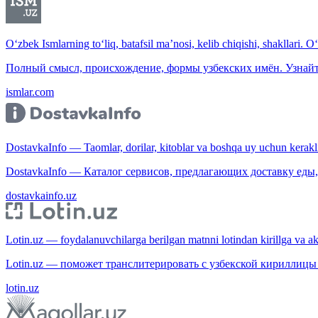
O‘zbek Ismlarning to‘liq, batafsil ma’nosi, kelib chiqishi, shakllari. O
Полный смысл, происхождение, формы узбекских имён. Узнайт
ismlar.com
DostavkaInfo — Taomlar, dorilar, kitoblar va boshqa uy uchun kerakli b
DostavkaInfo — Каталог сервисов, предлагающих доставку еды, 
dostavkainfo.uz
Lotin.uz — foydalanuvchilarga berilgan matnni lotindan kirillga va aksi
Lotin.uz — поможет транслитерировать с узбекской кириллицы 
lotin.uz