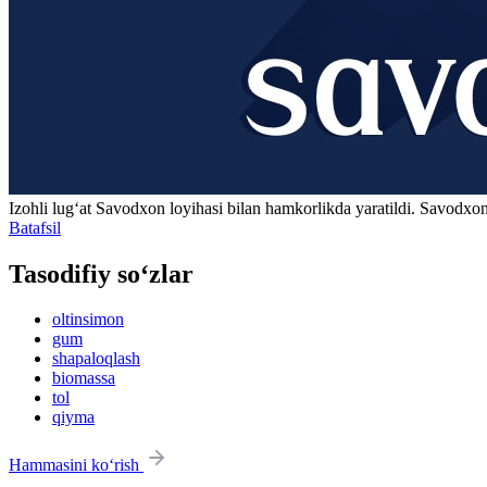
Izohli lugʻat
Savodxon
loyihasi bilan hamkorlikda yaratildi. Savodxon
Batafsil
Tasodifiy so‘zlar
oltinsimon
gum
shapaloqlash
biomassa
tol
qiyma
Hammasini ko‘rish