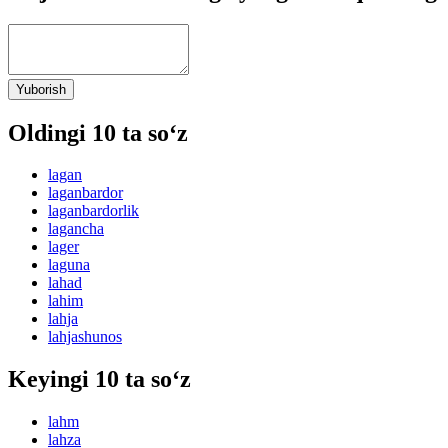
Yuborish
Oldingi 10 ta so‘z
lagan
laganbardor
laganbardorlik
lagancha
lager
laguna
lahad
lahim
lahja
lahjashunos
Keyingi 10 ta so‘z
lahm
lahza