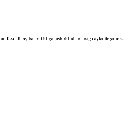
chun foydali loyihalarni ishga tushirishni an’anaga aylantirganmiz.