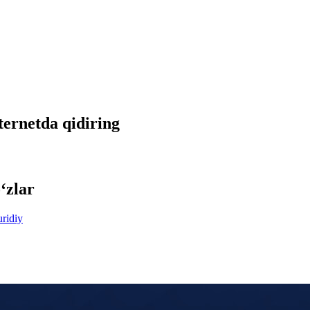
nternetda qidiring
‘zlar
ridiy