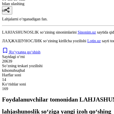
bilan ulashing
ot
Lahjalarni oʻrganadigan fan.
LAHJASHUNOSLIK
so‘zining sinonimlarini
Sinonim.uz
saytida qid
ЛАҲЖАШУНОСЛИК
so‘zining kirillcha yozilishi
Lotin.uz
sayti t
Ro‘yxatga qo‘shish
Saytdagi o‘rni
20639
So‘zning teskari yozilishi
kilsonuhsajhal
Harflar soni
14
Ko‘rishlar soni
169
Foydalanuvchilar tomonidan LAHJASHUN
lahjashunoslik so‘ziga yangi izoh qo‘shing