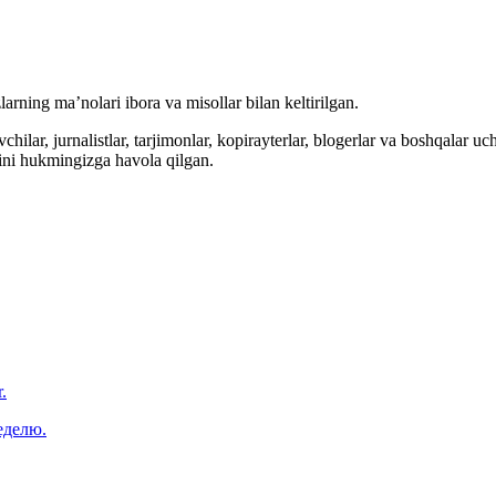
arning ma’nolari ibora va misollar bilan keltirilgan.
hilar, jurnalistlar, tarjimonlar, kopirayterlar, blogerlar va boshqalar u
ini hukmingizga havola qilgan.
.
еделю.