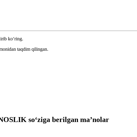
irib ko‘ring.
omonidan taqdim qilingan.
OSLIK so‘ziga berilgan ma’nolar