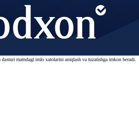
 dasturi matndagi imlo xatolarini aniqlash va tuzatishga imkon beradi.