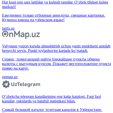
Har kuni eng sara latifalar va kulguli rasmlar. O‘zbek tilidagi kulgu
markazi!
Ежедневно только отборные анекдоты, смешные картинки.
Кузница юмора на узбекском языке!
latifa.uz
Valyutani yuqori kursda almashtirish uchun yaqin punktlarni aniqlab
beruvchi servis. Punkt joylashuvini kartada ko‘rsatadi.
Сервис, помогающий найти ближайшие пункты обмена
валюты с выгодным курсом. Покажет местоположение пункта
прямо на карте.
onmap.uz
O‘zbekcha telegram kanallarining eng katta katalogi. Faqt faol
kanallar, ruknlarda va batafsil statistikasi bilan.
Самый большой каталог телеграм каналов в Узбекистане.