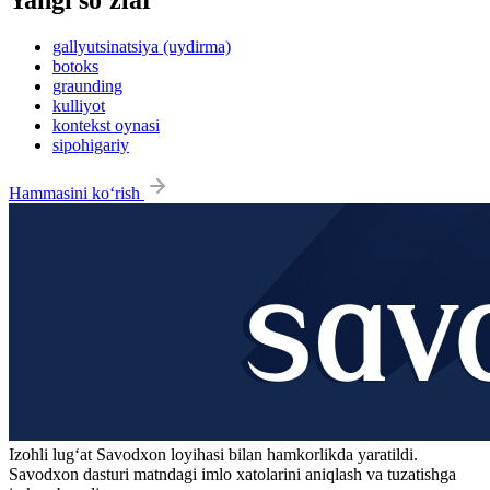
gallyutsinatsiya (uydirma)
botoks
graunding
kulliyot
kontekst oynasi
sipohigariy
Hammasini ko‘rish
Izohli lugʻat
Savodxon
loyihasi bilan hamkorlikda yaratildi.
Savodxon dasturi matndagi imlo xatolarini aniqlash va tuzatishga