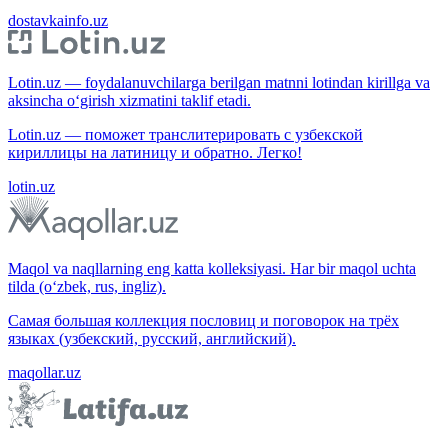
dostavkainfo.uz
Lotin.uz — foydalanuvchilarga berilgan matnni lotindan kirillga va
aksincha o‘girish xizmatini taklif etadi.
Lotin.uz — поможет транслитерировать с узбекской
кириллицы на латиницу и обратно. Легко!
lotin.uz
Maqol va naqllarning eng katta kolleksiyasi. Har bir maqol uchta
tilda (o‘zbek, rus, ingliz).
Самая большая коллекция пословиц и поговорок на трёх
языках (узбекский, русский, английский).
maqollar.uz