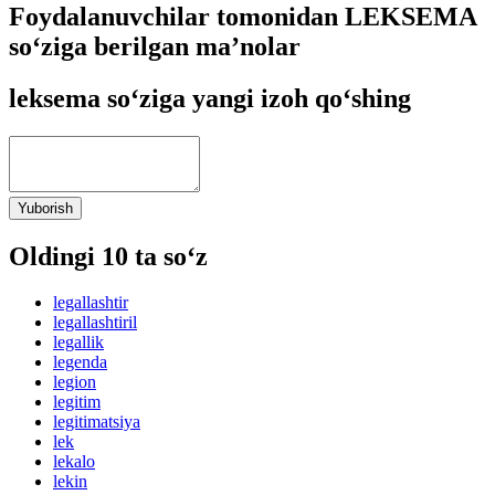
Foydalanuvchilar tomonidan LEKSEMA
so‘ziga berilgan ma’nolar
leksema so‘ziga yangi izoh qo‘shing
Yuborish
Oldingi 10 ta so‘z
legallashtir
legallashtiril
legallik
legenda
legion
legitim
legitimatsiya
lek
lekalo
lekin