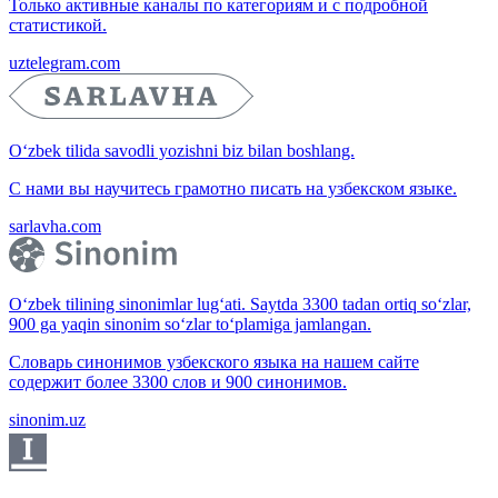
Только активные каналы по категориям и с подробной
статистикой.
uztelegram.com
O‘zbek tilida savodli yozishni biz bilan boshlang.
С нами вы научитесь грамотно писать на узбекском языке.
sarlavha.com
O‘zbek tilining sinonimlar lug‘ati. Saytda 3300 tadan ortiq so‘zlar,
900 ga yaqin sinonim so‘zlar to‘plamiga jamlangan.
Словарь синонимов узбекского языка на нашем сайте
содержит более 3300 слов и 900 синонимов.
sinonim.uz