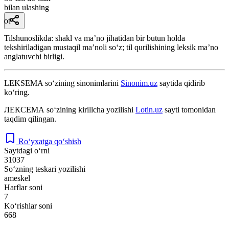
bilan ulashing
ot
Tilshunoslikda: shakl va maʼno jihatidan bir butun holda
tekshiriladigan mustaqil maʼnoli soʻz; til qurilishining leksik maʼno
anglatuvchi birligi.
LEKSEMA
so‘zining sinonimlarini
Sinonim.uz
saytida qidirib
ko‘ring.
ЛЕКСЕМА
so‘zining kirillcha yozilishi
Lotin.uz
sayti tomonidan
taqdim qilingan.
Ro‘yxatga qo‘shish
Saytdagi o‘rni
31037
So‘zning teskari yozilishi
ameskel
Harflar soni
7
Ko‘rishlar soni
668