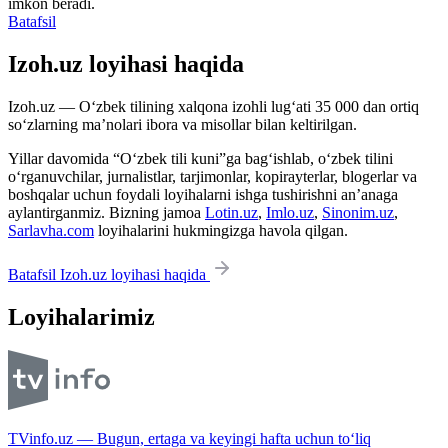
imkon beradi.
Batafsil
Izoh.uz loyihasi haqida
Izoh.uz — O‘zbek tilining xalqona izohli lug‘ati 35 000 dan ortiq
so‘zlarning ma’nolari ibora va misollar bilan keltirilgan.
Yillar davomida “O‘zbek tili kuni”ga bag‘ishlab, o‘zbek tilini
o‘rganuvchilar, jurnalistlar, tarjimonlar, kopirayterlar, blogerlar va
boshqalar uchun foydali loyihalarni ishga tushirishni an’anaga
aylantirganmiz. Bizning jamoa
Lotin.uz
,
Imlo.uz
,
Sinonim.uz
,
Sarlavha.com
loyihalarini hukmingizga havola qilgan.
Batafsil Izoh.uz loyihasi haqida
Loyihalarimiz
TVinfo.uz — Bugun, ertaga va keyingi hafta uchun to‘liq