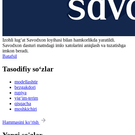
Izohli lugʻat
Savodxon
loyihasi bilan hamkorlikda yaratildi.
Savodxon dasturi matndagi imlo xatolarini aniqlash va tuzatishga
imkon beradi.
Batafsil
Tasodifiy so‘zlar
modellashtir
bezgakdori
rupiya
yig‘im-terim
qisqacha
moshkichiri
Hammasini ko‘rish
Yangi so'zlar