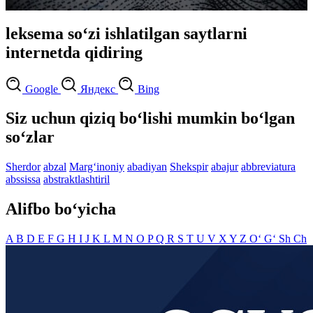
leksema so‘zi ishlatilgan saytlarni
internetda qidiring
Google
Яндекс
Bing
Siz uchun qiziq bo‘lishi mumkin bo‘lgan
so‘zlar
Sherdor
abzal
Marg‘inoniy
abadiyan
Shekspir
abajur
abbreviatura
abssissa
abstraktlashtiril
Alifbo bo‘yicha
A
B
D
E
F
G
H
I
J
K
L
M
N
O
P
Q
R
S
T
U
V
X
Y
Z
O‘
G‘
Sh
Ch