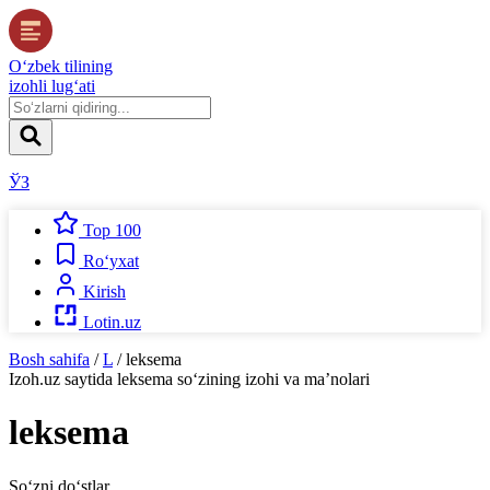
O‘zbek tilining
izohli lug‘ati
ЎЗ
Top 100
Ro‘yxat
Kirish
Lotin.uz
Bosh sahifa
/
L
/
leksema
Izoh.uz
saytida
leksema
so‘zining izohi va ma’nolari
leksema
So‘zni do‘stlar