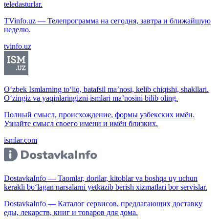
teledasturlar.
TVinfo.uz — Телепрограмма на сегодня, завтра и ближайшую
неделю.
tvinfo.uz
O‘zbek Ismlarning to‘liq, batafsil ma’nosi, kelib chiqishi, shakllari.
O‘zingiz va yaqinlaringizni ismlari ma’nosini bilib oling.
Полный смысл, происхождение, формы узбекских имён.
Узнайте смысл своего имени и имён близких.
ismlar.com
DostavkaInfo — Taomlar, dorilar, kitoblar va boshqa uy uchun
kerakli bo‘lagan narsalarni yetkazib berish xizmatlari bor servislar.
DostavkaInfo — Каталог сервисов, предлагающих доставку
еды, лекарств, книг и товаров для дома.