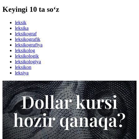
Keyingi 10 ta so‘z
leksik
leksika
leksikograf
leksikografik
leksikografiya
leksikolog
leksikologik
leksikologiya
leksikon
leksiya