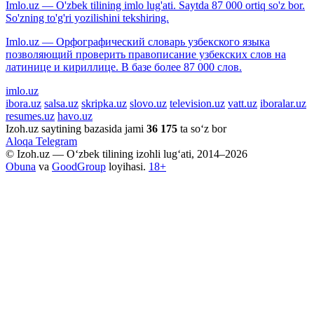
Imlo.uz — O'zbek tilining imlo lug'ati. Saytda 87 000 ortiq so'z bor.
So'zning to'g'ri yozilishini tekshiring.
Imlo.uz — Орфографический словарь узбекского языка
позволяющий проверить правописание узбекских слов на
латинице и кириллице. В базе более 87 000 слов.
imlo.uz
ibora.uz
salsa.uz
skripka.uz
slovo.uz
television.uz
vatt.uz
iboralar.uz
resumes.uz
havo.uz
Izoh.uz saytining bazasida jami
36 175
ta so‘z bor
Aloqa
Telegram
© Izoh.uz — O‘zbek tilining izohli lug‘ati, 2014–2026
Obuna
va
GoodGroup
loyihasi.
18+