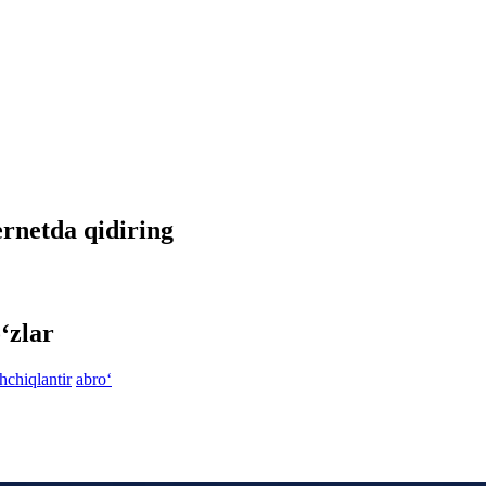
ternetda qidiring
‘zlar
hchiqlantir
abro‘