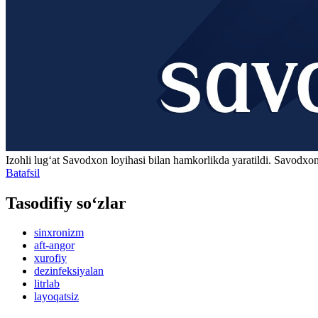
Izohli lugʻat
Savodxon
loyihasi bilan hamkorlikda yaratildi. Savodxon
Batafsil
Tasodifiy so‘zlar
sinxronizm
aft-angor
xurofiy
dezinfeksiyalan
litrlab
layoqatsiz