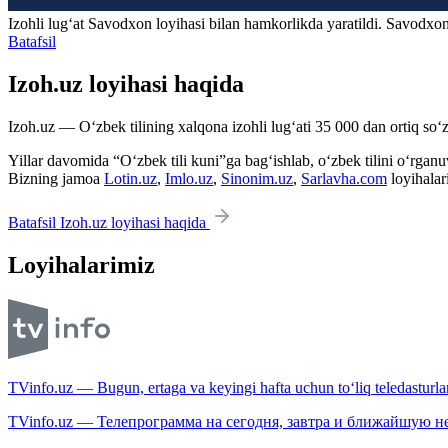
Izohli lugʻat
Savodxon
loyihasi bilan hamkorlikda yaratildi. Savodxon
Batafsil
Izoh.uz loyihasi haqida
Izoh.uz — O‘zbek tilining xalqona izohli lug‘ati 35 000 dan ortiq so‘zl
Yillar davomida “O‘zbek tili kuni”ga bag‘ishlab, o‘zbek tilini o‘rganuvc
Bizning jamoa
Lotin.uz
,
Imlo.uz
,
Sinonim.uz
,
Sarlavha.com
loyihalar
Batafsil Izoh.uz loyihasi haqida
Loyihalarimiz
TVinfo.uz — Bugun, ertaga va keyingi hafta uchun to‘liq teledasturlar
TVinfo.uz — Телепрограмма на сегодня, завтра и ближайшую н