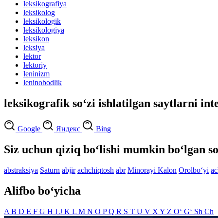
leksikografiya
leksikolog
leksikologik
leksikologiya
leksikon
leksiya
lektor
lektoriy
leninizm
leninobodlik
leksikografik so‘zi ishlatilgan saytlarni in
Google
Яндекс
Bing
Siz uchun qiziq bo‘lishi mumkin bo‘lgan so
abstraksiya
Saturn
abjir
achchiqtosh
abr
Minorayi Kalon
Orolbo‘yi
ac
Alifbo bo‘yicha
A
B
D
E
F
G
H
I
J
K
L
M
N
O
P
Q
R
S
T
U
V
X
Y
Z
O‘
G‘
Sh
Ch