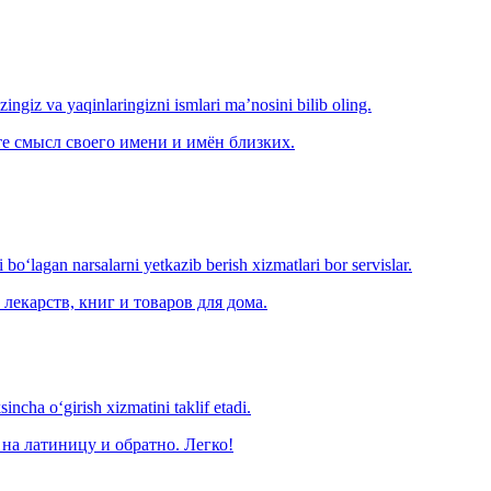
‘zingiz va yaqinlaringizni ismlari ma’nosini bilib oling.
е смысл своего имени и имён близких.
o‘lagan narsalarni yetkazib berish xizmatlari bor servislar.
лекарств, книг и товаров для дома.
ncha o‘girish xizmatini taklif etadi.
на латиницу и обратно. Легко!