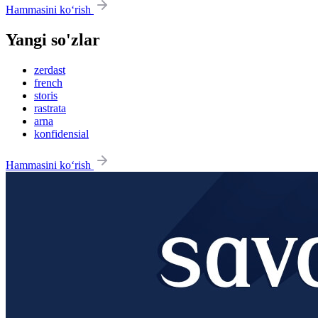
Hammasini ko‘rish
Yangi so'zlar
zerdast
french
storis
rastrata
arna
konfidensial
Hammasini ko‘rish