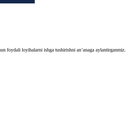
chun foydali loyihalarni ishga tushirishni an’anaga aylantirganmiz.