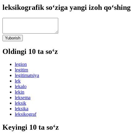
leksikografik so‘ziga yangi izoh qo‘shing
Yuborish
Oldingi 10 ta so‘z
legion
legitim
legitimatsiya
lek
lekalo
lekin
leksema
leksik
leksika
leksikograf
Keyingi 10 ta so‘z