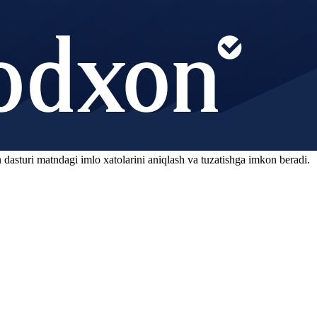
 dasturi matndagi imlo xatolarini aniqlash va tuzatishga imkon beradi.