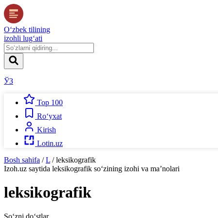
O‘zbek tilining
izohli lug‘ati
ЎЗ
Top 100
Ro‘yxat
Kirish
Lotin.uz
Bosh sahifa
/
L
/
leksikografik
Izoh.uz
saytida
leksikografik
so‘zining izohi va ma’nolari
leksikografik
So‘zni do‘stlar