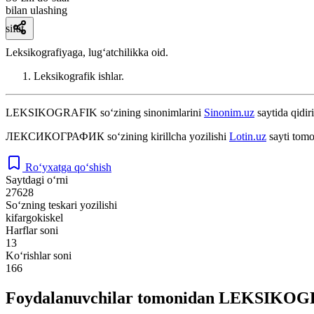
bilan ulashing
sifat
Leksikografiyaga, lugʻatchilikka oid.
Leksikografik ishlar.
LEKSIKOGRAFIK
so‘zining sinonimlarini
Sinonim.uz
saytida qidir
ЛЕКСИКОГРАФИК
so‘zining kirillcha yozilishi
Lotin.uz
sayti tomo
Ro‘yxatga qo‘shish
Saytdagi o‘rni
27628
So‘zning teskari yozilishi
kifargokiskel
Harflar soni
13
Ko‘rishlar soni
166
Foydalanuvchilar tomonidan LEKSIKOGRA