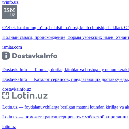
tvinfo.uz
O‘zbek Ismlarning to‘liq, batafsil ma’nosi, kelib chiqishi, shakllari. O
Полный смысл, происхождение, формы узбекских имён. Узнайт
ismlar.com
DostavkaInfo — Taomlar, dorilar, kitoblar va boshqa uy uchun kerakli b
DostavkaInfo — Каталог сервисов, предлагающих доставку еды, 
dostavkainfo.uz
Lotin.uz — foydalanuvchilarga berilgan matnni lotindan kirillga va aksi
Lotin.uz — поможет транслитерировать с узбекской кириллицы 
lotin.uz