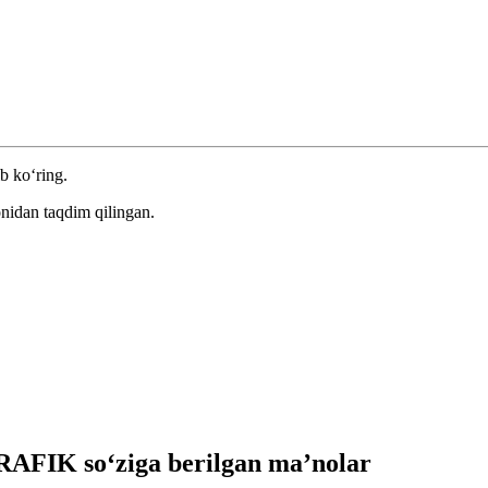
ib ko‘ring.
nidan taqdim qilingan.
FIK so‘ziga berilgan ma’nolar