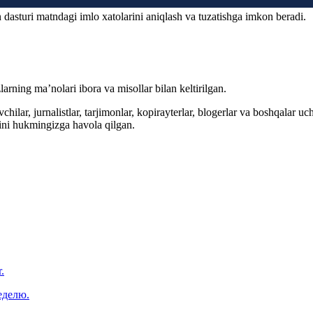
 dasturi matndagi imlo xatolarini aniqlash va tuzatishga imkon beradi.
arning ma’nolari ibora va misollar bilan keltirilgan.
hilar, jurnalistlar, tarjimonlar, kopirayterlar, blogerlar va boshqalar u
ini hukmingizga havola qilgan.
.
еделю.