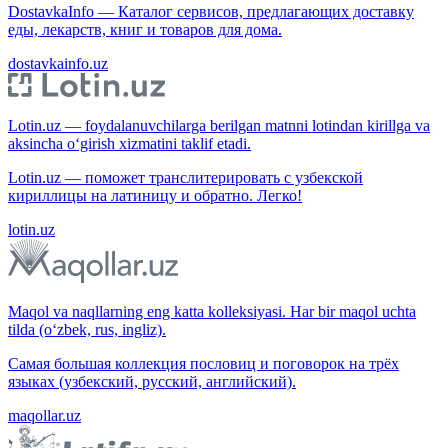
DostavkaInfo — Каталог сервисов, предлагающих доставку
еды, лекарств, книг и товаров для дома.
dostavkainfo.uz
Lotin.uz — foydalanuvchilarga berilgan matnni lotindan kirillga va
aksincha o‘girish xizmatini taklif etadi.
Lotin.uz — поможет транслитерировать с узбекской
кириллицы на латиницу и обратно. Легко!
lotin.uz
Maqol va naqllarning eng katta kolleksiyasi. Har bir maqol uchta
tilda (o‘zbek, rus, ingliz).
Самая большая коллекция пословиц и поговорок на трёх
языках (узбекский, русский, английский).
maqollar.uz