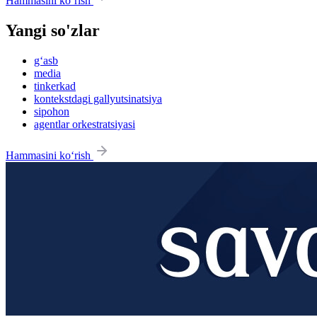
Hammasini ko‘rish
Yangi so'zlar
g‘asb
media
tinkerkad
kontekstdagi gallyutsinatsiya
sipohon
agentlar orkestratsiyasi
Hammasini ko‘rish