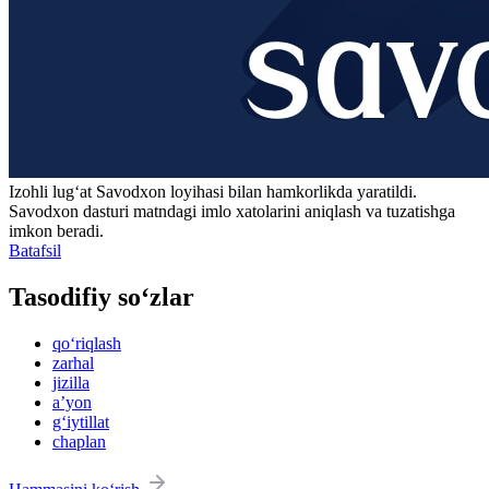
Izohli lugʻat
Savodxon
loyihasi bilan hamkorlikda yaratildi.
Savodxon dasturi matndagi imlo xatolarini aniqlash va tuzatishga
imkon beradi.
Batafsil
Tasodifiy so‘zlar
qo‘riqlash
zarhal
jizilla
aʼyon
g‘iytillat
chaplan