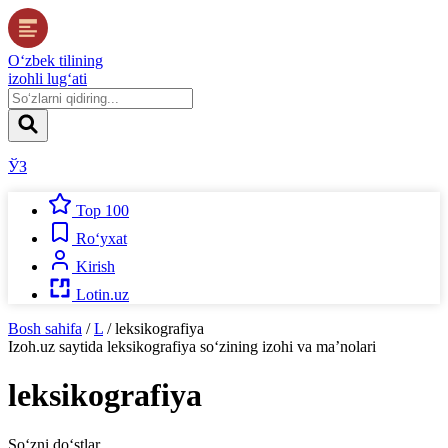
O‘zbek tilining
izohli lug‘ati
ЎЗ
Top 100
Ro‘yxat
Kirish
Lotin.uz
Bosh sahifa
/
L
/
leksikografiya
Izoh.uz
saytida
leksikografiya
so‘zining izohi va ma’nolari
leksikografiya
So‘zni do‘stlar