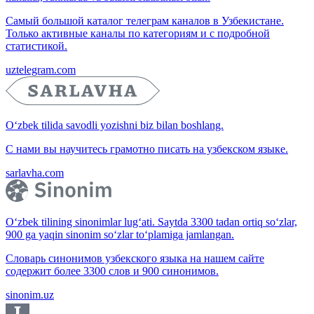
Самый большой каталог телеграм каналов в Узбекистане.
Только активные каналы по категориям и с подробной
статистикой.
uztelegram.com
O‘zbek tilida savodli yozishni biz bilan boshlang.
С нами вы научитесь грамотно писать на узбекском языке.
sarlavha.com
O‘zbek tilining sinonimlar lug‘ati. Saytda 3300 tadan ortiq so‘zlar,
900 ga yaqin sinonim so‘zlar to‘plamiga jamlangan.
Словарь синонимов узбекского языка на нашем сайте
содержит более 3300 слов и 900 синонимов.
sinonim.uz