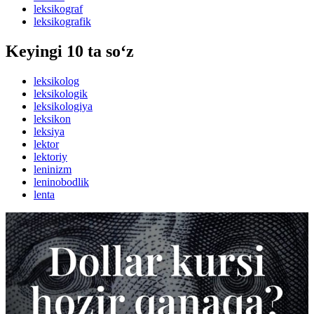
leksikograf
leksikografik
Keyingi 10 ta so‘z
leksikolog
leksikologik
leksikologiya
leksikon
leksiya
lektor
lektoriy
leninizm
leninobodlik
lenta