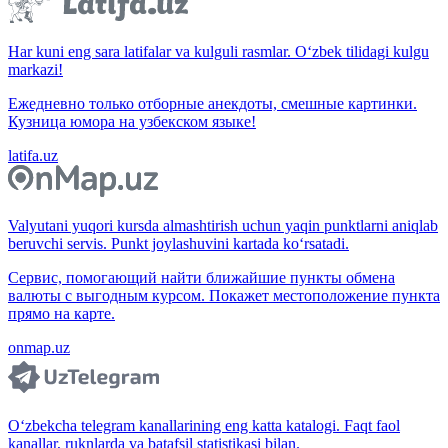
Har kuni eng sara latifalar va kulguli rasmlar. O‘zbek tilidagi kulgu
markazi!
Ежедневно только отборные анекдоты, смешные картинки.
Кузница юмора на узбекском языке!
latifa.uz
Valyutani yuqori kursda almashtirish uchun yaqin punktlarni aniqlab
beruvchi servis. Punkt joylashuvini kartada ko‘rsatadi.
Сервис, помогающий найти ближайшие пункты обмена
валюты с выгодным курсом. Покажет местоположение пункта
прямо на карте.
onmap.uz
O‘zbekcha telegram kanallarining eng katta katalogi. Faqt faol
kanallar, ruknlarda va batafsil statistikasi bilan.