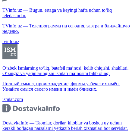
TVinfo.uz — Bugun, ertaga va keyingi hafta uchun to‘liq
teledasturlar.
TVinfo.uz — Телепрограмма на сегодня, завтра и ближайшую
неделю.
tvinfo.uz
O‘zbek Ismlarning to‘liq, batafsil ma’nosi, kelib chiqishi, shakllari.
O‘zingiz va yaqinlaringizni ismlari ma’nosini bilib oling.
Полный смысл, происхождение, формы узбекских имён.
Узнайте смысл своего имени и имён близких.
ismlar.com
DostavkaInfo — Taomlar, dorilar, kitoblar va boshqa uy uchun
kerakli bo‘lagan narsalarni yetkazib berish xizmatlari bor servislar.