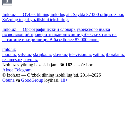
Imlo.uz — O'zbek tilining imlo lug'ati. Saytda 87 000 ortiq so'z bor.
So'zning to'g'ri yozilishini tekshiring.
Imlo.uz — Орфографический словарь узбекского языка
позволяющий проверить правописание узбекских слов на
латинице и кириллице. В базе более 87 000 слов.
imlo.uz
ibora.uz
salsa.uz
skripka.uz
slovo.uz
television.uz
vatt.uz
iboralar.uz
resumes.uz
havo.uz
Izoh.uz saytining bazasida jami
36 162
ta so‘z bor
Aloqa
Telegram
© Izoh.uz — O‘zbek tilining izohli lug‘ati, 2014–2026
Obuna
va
GoodGroup
loyihasi.
18+