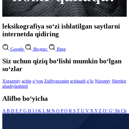
leksikografiya so‘zi ishlatilgan saytlarni
internetda qidiring
Google
Яндекс
Bing
Siz uchun qiziq bo‘lishi mumkin bo‘lgan
so‘zlar
Xorazmiy
achin
aʼyon
Zulfiyaxonim
achinarli
aʼlo
Nizomiy
Sherdor
abadiylashtiril
Alifbo bo‘yicha
A
B
D
E
F
G
H
I
J
K
L
M
N
O
P
Q
R
S
T
U
V
X
Y
Z
O‘
G‘
Sh
Ch