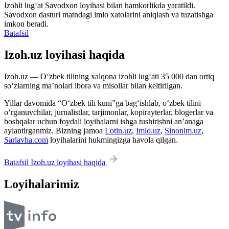
Izohli lugʻat
Savodxon
loyihasi bilan hamkorlikda yaratildi.
Savodxon dasturi matndagi imlo xatolarini aniqlash va tuzatishga
imkon beradi.
Batafsil
Izoh.uz loyihasi haqida
Izoh.uz — O‘zbek tilining xalqona izohli lug‘ati 35 000 dan ortiq
so‘zlarning ma’nolari ibora va misollar bilan keltirilgan.
Yillar davomida “O‘zbek tili kuni”ga bag‘ishlab, o‘zbek tilini
o‘rganuvchilar, jurnalistlar, tarjimonlar, kopirayterlar, blogerlar va
boshqalar uchun foydali loyihalarni ishga tushirishni an’anaga
aylantirganmiz. Bizning jamoa
Lotin.uz
,
Imlo.uz
,
Sinonim.uz
,
Sarlavha.com
loyihalarini hukmingizga havola qilgan.
Batafsil Izoh.uz loyihasi haqida
Loyihalarimiz