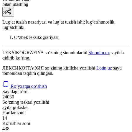
bilan ulashing
ot
Lugʻat tuzish nazariyasi va lugʻat tuzish ishi; lugʻatshunoslik,
lugʻatchilik.
Oʻzbek leksikografiyasi.
LEKSIKOGRAFIYA
so‘zining sinonimlarini
Sinonim.uz
saytida
qidirib ko‘ring.
ЛЕКСИКОГРАФИЯ
so‘zining kirillcha yozilishi
Lotin.uz
sayti
tomonidan taqdim qilingan.
Ro‘yxatga qo‘shish
Saytdagi o‘rni
24030
So‘zning teskari yozilishi
ayifargokiskel
Harflar soni
14
Ko‘rishlar soni
438