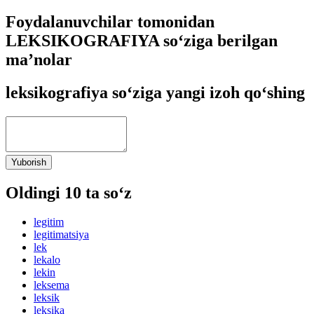
Foydalanuvchilar tomonidan
LEKSIKOGRAFIYA so‘ziga berilgan
ma’nolar
leksikografiya so‘ziga yangi izoh qo‘shing
Yuborish
Oldingi 10 ta so‘z
legitim
legitimatsiya
lek
lekalo
lekin
leksema
leksik
leksika