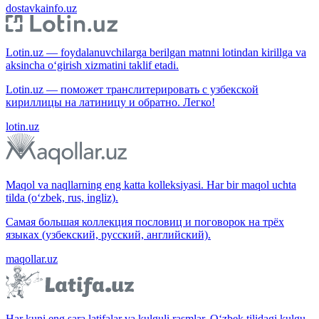
dostavkainfo.uz
Lotin.uz — foydalanuvchilarga berilgan matnni lotindan kirillga va
aksincha o‘girish xizmatini taklif etadi.
Lotin.uz — поможет транслитерировать с узбекской
кириллицы на латиницу и обратно. Легко!
lotin.uz
Maqol va naqllarning eng katta kolleksiyasi. Har bir maqol uchta
tilda (o‘zbek, rus, ingliz).
Самая большая коллекция пословиц и поговорок на трёх
языках (узбекский, русский, английский).
maqollar.uz
Har kuni eng sara latifalar va kulguli rasmlar. O‘zbek tilidagi kulgu