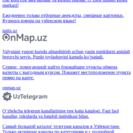
markazi!
Ежедневно только отборные анекдоты, смешные картинки.
Кузница юмора на узбекском языке!
latifa.uz
Valyutani yuqori kursda almashtirish uchun yaqin punktlarni aniqlab
beruvchi servis. Punkt joylashuvini kartada ko‘rsatadi.
Сервис, помогающий найти ближайшие пункты обмена
валюты с выгодным курсом. Покажет местоположение пункта
прямо на карте.
onmap.uz
O‘zbekcha telegram kanallarining eng katta katalogi. Faqt faol
kanallar, ruknlarda va batafsil statistikasi bilan.
Самый большой каталог телеграм каналов в Узбекистане.
Только активные каналы по категориям и с подробной