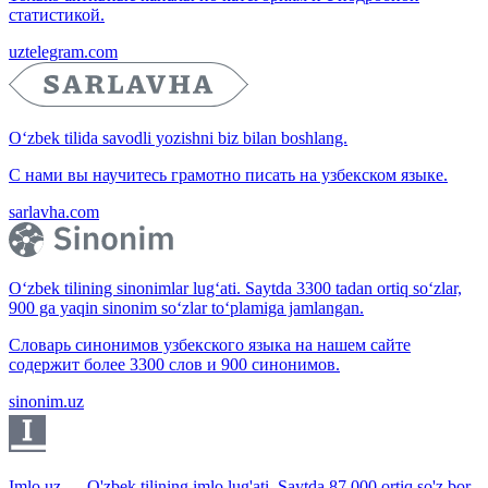
статистикой.
uztelegram.com
O‘zbek tilida savodli yozishni biz bilan boshlang.
С нами вы научитесь грамотно писать на узбекском языке.
sarlavha.com
O‘zbek tilining sinonimlar lug‘ati. Saytda 3300 tadan ortiq so‘zlar,
900 ga yaqin sinonim so‘zlar to‘plamiga jamlangan.
Словарь синонимов узбекского языка на нашем сайте
содержит более 3300 слов и 900 синонимов.
sinonim.uz
Imlo.uz — O'zbek tilining imlo lug'ati. Saytda 87 000 ortiq so'z bor.