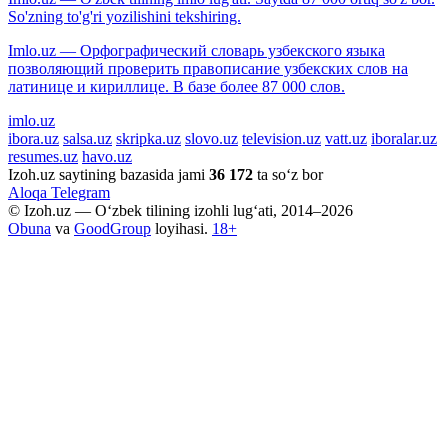
So'zning to'g'ri yozilishini tekshiring.
Imlo.uz — Орфографический словарь узбекского языка
позволяющий проверить правописание узбекских слов на
латинице и кириллице. В базе более 87 000 слов.
imlo.uz
ibora.uz
salsa.uz
skripka.uz
slovo.uz
television.uz
vatt.uz
iboralar.uz
resumes.uz
havo.uz
Izoh.uz saytining bazasida jami
36 172
ta so‘z bor
Aloqa
Telegram
© Izoh.uz — O‘zbek tilining izohli lug‘ati, 2014–2026
Obuna
va
GoodGroup
loyihasi.
18+