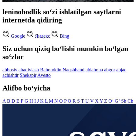
leninobodlik so‘zi ishlatilgan saytlarni
internetda qidiring
Google
Яндекс
Bing
Siz uchun qiziq bo‘lishi mumkin bo‘lgan
so‘zlar
abbosiy
abadiylash
Bahouddin Naqshband
ablahona
abgor
abjaq
achishtir
Shekspir
Avesto
Alifbo bo‘yicha
A
B
D
E
F
G
H
I
J
K
L
M
N
O
P
Q
R
S
T
U
V
X
Y
Z
O‘
G‘
Sh
Ch