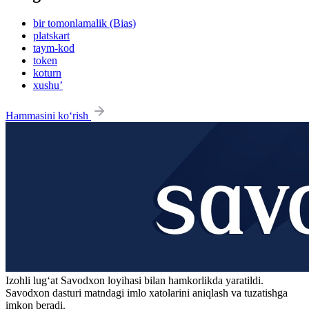
bir tomonlamalik (Bias)
platskart
taym-kod
token
koturn
xushu’
Hammasini ko‘rish
Izohli lugʻat
Savodxon
loyihasi bilan hamkorlikda yaratildi.
Savodxon dasturi matndagi imlo xatolarini aniqlash va tuzatishga
imkon beradi.