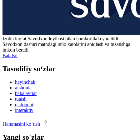
Izohli lugʻat
Savodxon
loyihasi bilan hamkorlikda yaratildi.
Savodxon dasturi matndagi imlo xatolarini aniqlash va tuzatishga
imkon beradi.
Batafsil
Tasodifiy so‘zlar
hayinchak
afshonla
bakalavriat
tutash
qadoqchi
interaktiv
Hammasini ko‘rish
Yangi so'zlar