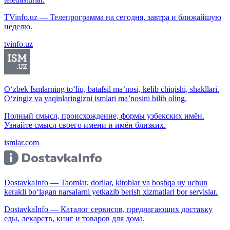
TVinfo.uz — Телепрограмма на сегодня, завтра и ближайшую
неделю.
tvinfo.uz
O‘zbek Ismlarning to‘liq, batafsil ma’nosi, kelib chiqishi, shakllari.
O‘zingiz va yaqinlaringizni ismlari ma’nosini bilib oling.
Полный смысл, происхождение, формы узбекских имён.
Узнайте смысл своего имени и имён близких.
ismlar.com
DostavkaInfo — Taomlar, dorilar, kitoblar va boshqa uy uchun
kerakli bo‘lagan narsalarni yetkazib berish xizmatlari bor servislar.
DostavkaInfo — Каталог сервисов, предлагающих доставку
еды, лекарств, книг и товаров для дома.