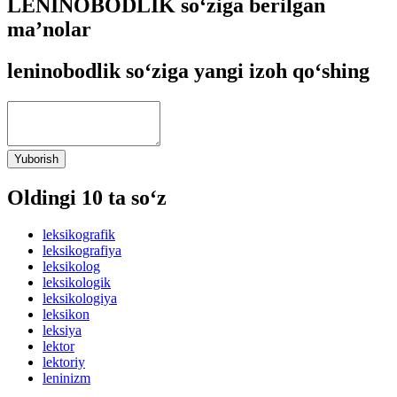
LENINOBODLIK so‘ziga berilgan
ma’nolar
leninobodlik so‘ziga yangi izoh qo‘shing
Yuborish
Oldingi 10 ta so‘z
leksikografik
leksikografiya
leksikolog
leksikologik
leksikologiya
leksikon
leksiya
lektor
lektoriy
leninizm