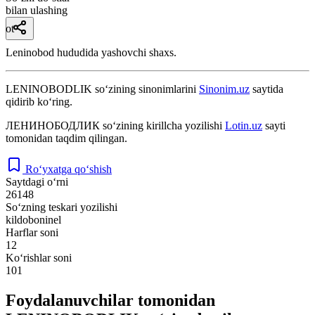
bilan ulashing
ot
Leninobod hududida yashovchi shaxs.
LENINOBODLIK
so‘zining sinonimlarini
Sinonim.uz
saytida
qidirib ko‘ring.
ЛЕНИНОБОДЛИК
so‘zining kirillcha yozilishi
Lotin.uz
sayti
tomonidan taqdim qilingan.
Ro‘yxatga qo‘shish
Saytdagi o‘rni
26148
So‘zning teskari yozilishi
kildoboninel
Harflar soni
12
Ko‘rishlar soni
101
Foydalanuvchilar tomonidan