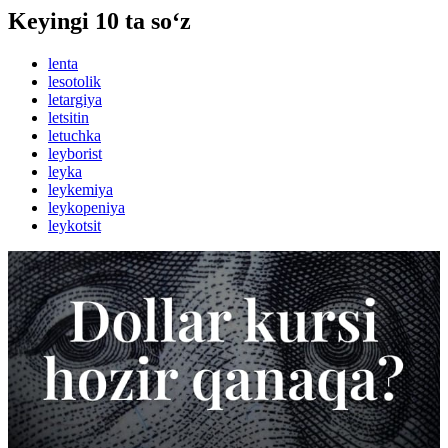
Keyingi 10 ta so‘z
lenta
lesotolik
letargiya
letsitin
letuchka
leyborist
leyka
leykemiya
leykopeniya
leykotsit