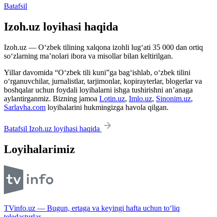
Batafsil
Izoh.uz loyihasi haqida
Izoh.uz — O‘zbek tilining xalqona izohli lug‘ati 35 000 dan ortiq
so‘zlarning ma’nolari ibora va misollar bilan keltirilgan.
Yillar davomida “O‘zbek tili kuni”ga bag‘ishlab, o‘zbek tilini
o‘rganuvchilar, jurnalistlar, tarjimonlar, kopirayterlar, blogerlar va
boshqalar uchun foydali loyihalarni ishga tushirishni an’anaga
aylantirganmiz. Bizning jamoa
Lotin.uz
,
Imlo.uz
,
Sinonim.uz
,
Sarlavha.com
loyihalarini hukmingizga havola qilgan.
Batafsil Izoh.uz loyihasi haqida
Loyihalarimiz
TVinfo.uz — Bugun, ertaga va keyingi hafta uchun to‘liq
teledasturlar.