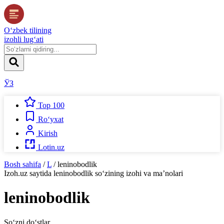
O‘zbek tilining
izohli lug‘ati
ЎЗ
Top 100
Ro‘yxat
Kirish
Lotin.uz
Bosh sahifa
/
L
/
leninobodlik
Izoh.uz
saytida
leninobodlik
so‘zining izohi va ma’nolari
leninobodlik
So‘zni do‘stlar