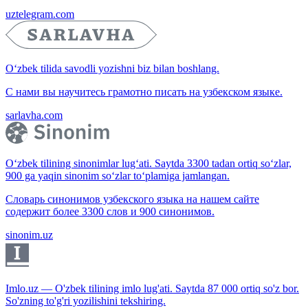
uztelegram.com
O‘zbek tilida savodli yozishni biz bilan boshlang.
С нами вы научитесь грамотно писать на узбекском языке.
sarlavha.com
O‘zbek tilining sinonimlar lug‘ati. Saytda 3300 tadan ortiq so‘zlar,
900 ga yaqin sinonim so‘zlar to‘plamiga jamlangan.
Словарь синонимов узбекского языка на нашем сайте
содержит более 3300 слов и 900 синонимов.
sinonim.uz
Imlo.uz — O'zbek tilining imlo lug'ati. Saytda 87 000 ortiq so'z bor.
So'zning to'g'ri yozilishini tekshiring.