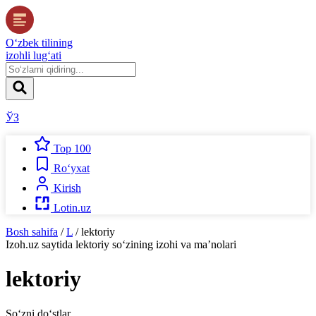
O‘zbek tilining
izohli lug‘ati
ЎЗ
Top 100
Ro‘yxat
Kirish
Lotin.uz
Bosh sahifa
/
L
/
lektoriy
Izoh.uz
saytida
lektoriy
so‘zining izohi va ma’nolari
lektoriy
So‘zni do‘stlar