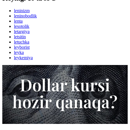
leninizm
leninobodlik
lenta
lesotolik
letargiya
letsitin
letuchka
leyborist
leyka
leykemiya