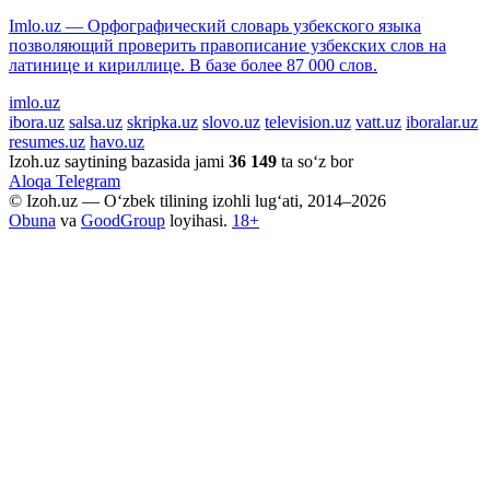
Imlo.uz — Орфографический словарь узбекского языка
позволяющий проверить правописание узбекских слов на
латинице и кириллице. В базе более 87 000 слов.
imlo.uz
ibora.uz
salsa.uz
skripka.uz
slovo.uz
television.uz
vatt.uz
iboralar.uz
resumes.uz
havo.uz
Izoh.uz saytining bazasida jami
36 149
ta so‘z bor
Aloqa
Telegram
© Izoh.uz — O‘zbek tilining izohli lug‘ati, 2014–2026
Obuna
va
GoodGroup
loyihasi.
18+