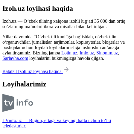
Izoh.uz loyihasi haqida
Izoh.uz — O‘zbek tilining xalqona izohli lug‘ati 35 000 dan ortiq
so‘zlarning ma’nolari ibora va misollar bilan keltirilgan.
Yillar davomida “O‘zbek tili kuni”ga bag‘ishlab, o‘zbek tilini
o‘rganuvchilar, jurnalistlar, tarjimonlar, kopirayterlar, blogerlar va
boshqalar uchun foydali loyihalarni ishga tushirishni an’anaga
aylantirganmiz. Bizning jamoa
Lotin.uz
,
Imlo.uz
,
Sinonim.uz
,
Sarlavha.com
loyihalarini hukmingizga havola qilgan.
Batafsil Izoh.uz loyihasi haqida
Loyihalarimiz
TVinfo.uz — Bugun, ertaga va keyingi hafta uchun to‘liq
teledasturlar.