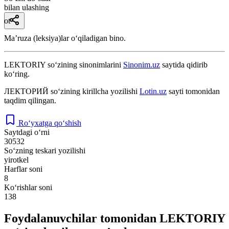
bilan ulashing
ot
Maʼruza (leksiya)lar oʻqiladigan bino.
LEKTORIY
so‘zining sinonimlarini
Sinonim.uz
saytida qidirib
ko‘ring.
ЛЕКТОРИЙ
so‘zining kirillcha yozilishi
Lotin.uz
sayti tomonidan
taqdim qilingan.
Ro‘yxatga qo‘shish
Saytdagi o‘rni
30532
So‘zning teskari yozilishi
yirotkel
Harflar soni
8
Ko‘rishlar soni
138
Foydalanuvchilar tomonidan LEKTORIY