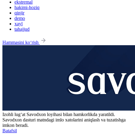
ekstremal
hakimi-hoziq
qinjir
demo
xayl
tahajjud
Hammasini ko‘rish
Izohli lugʻat
Savodxon
loyihasi bilan hamkorlikda yaratildi.
Savodxon dasturi matndagi imlo xatolarini aniqlash va tuzatishga
imkon beradi.
Batafsil