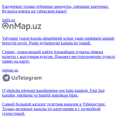
Ежедневно только отборные анекдоты, смешные картинки.
Кузница юмора на узбекском языке!
latifa.uz
Valyutani yuqori kursda almashtirish uchun yaqin punktlarni aniqlab
beruvchi servis. Punkt joylashuvini kartada ko‘rsatadi.
Сервис, помогающий найти ближайшие пункты обмена
валюты с выгодным курсом. Покажет местоположение пункта
прямо на карте.
onmap.uz
O‘zbekcha telegram kanallarining eng katta katalogi. Faqt faol
kanallar, ruknlarda va batafsil statistikasi bilan.
Самый большой каталог телеграм каналов в Узбекистане.
Только активные каналы по категориям и с подробной
статистикой.