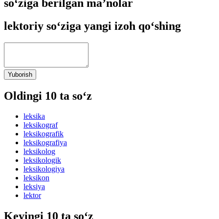
so‘ziga berilgan ma’nolar
lektoriy so‘ziga yangi izoh qo‘shing
Yuborish
Oldingi 10 ta so‘z
leksika
leksikograf
leksikografik
leksikografiya
leksikolog
leksikologik
leksikologiya
leksikon
leksiya
lektor
Keyingi 10 ta so‘z