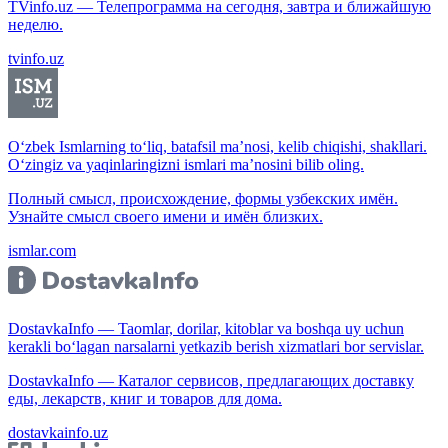
TVinfo.uz — Телепрограмма на сегодня, завтра и ближайшую
неделю.
tvinfo.uz
O‘zbek Ismlarning to‘liq, batafsil ma’nosi, kelib chiqishi, shakllari.
O‘zingiz va yaqinlaringizni ismlari ma’nosini bilib oling.
Полный смысл, происхождение, формы узбекских имён.
Узнайте смысл своего имени и имён близких.
ismlar.com
DostavkaInfo — Taomlar, dorilar, kitoblar va boshqa uy uchun
kerakli bo‘lagan narsalarni yetkazib berish xizmatlari bor servislar.
DostavkaInfo — Каталог сервисов, предлагающих доставку
еды, лекарств, книг и товаров для дома.
dostavkainfo.uz