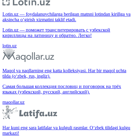
Lotin.uz — foydalanuvchilarga berilgan matnni lotindan kirillga va
aksincha o‘girish xizmatini taklif etadi.
Lotin.uz — поможет транслитерировать с узбекской
кириллицы на латиницу и обратно. Легко!
lotin.uz
Maqol va naqllarning eng katta kolleksiyasi. Har bir maqol uchta
tilda (o‘zbek, rus, ingliz).
Самая большая коллекция пословиц и поговорок на трёх
языках (узбекский, русский, английский).
maqollar.uz
Har kuni eng sara latifalar va kulguli rasmlar. O‘zbek tilidagi kulgu
markazi!