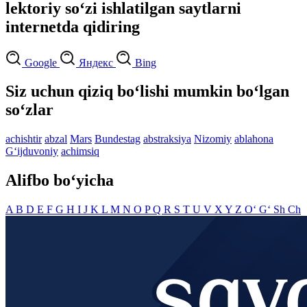
lektoriy so‘zi ishlatilgan saytlarni
internetda qidiring
Google
Яндекс
Bing
Siz uchun qiziq bo‘lishi mumkin bo‘lgan
so‘zlar
achishtir
abzal
Mars
Bundestag
abstraksiya
Nizomiy
ablahona
G‘ijduvoniy
achimsiq
Alifbo bo‘yicha
A
B
D
E
F
G
H
I
J
K
L
M
N
O
P
Q
R
S
T
U
V
X
Y
Z
O‘
G‘
Sh
Ch