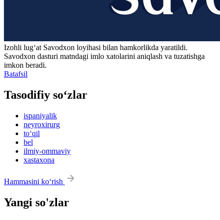
Izohli lugʻat
Savodxon
loyihasi bilan hamkorlikda yaratildi.
Savodxon dasturi matndagi imlo xatolarini aniqlash va tuzatishga
imkon beradi.
Batafsil
Tasodifiy so‘zlar
ispaniyalik
neyroxirurg
to‘qil
bel
ilmiy-ommaviy
xastaxona
Hammasini ko‘rish
Yangi so'zlar