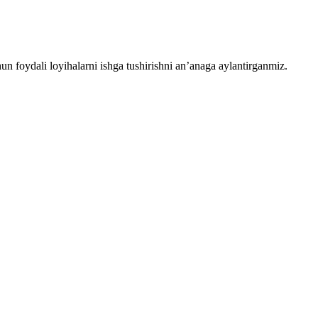
chun foydali loyihalarni ishga tushirishni an’anaga aylantirganmiz.