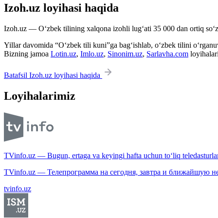
Izoh.uz loyihasi haqida
Izoh.uz — O‘zbek tilining xalqona izohli lug‘ati 35 000 dan ortiq so‘zl
Yillar davomida “O‘zbek tili kuni”ga bag‘ishlab, o‘zbek tilini o‘rganuvc
Bizning jamoa
Lotin.uz
,
Imlo.uz
,
Sinonim.uz
,
Sarlavha.com
loyihalar
Batafsil Izoh.uz loyihasi haqida
Loyihalarimiz
TVinfo.uz — Bugun, ertaga va keyingi hafta uchun to‘liq teledasturlar
TVinfo.uz — Телепрограмма на сегодня, завтра и ближайшую н
tvinfo.uz