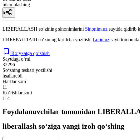
bilan ulashing
fe’l
LIBERALLASH
so‘zining sinonimlarini
Sinonim.uz
saytida qidirib 
ЛИБЕРАЛЛАШ
so‘zining kirillcha yozilishi
Lotin.uz
sayti tomonida
Ro‘yxatga qo‘shish
Saytdagi o‘rni
32296
So‘zning teskari yozilishi
hsallarebil
Harflar soni
11
Ko‘rishlar soni
114
Foydalanuvchilar tomonidan LIBERALLAS
liberallash so‘ziga yangi izoh qo‘shing