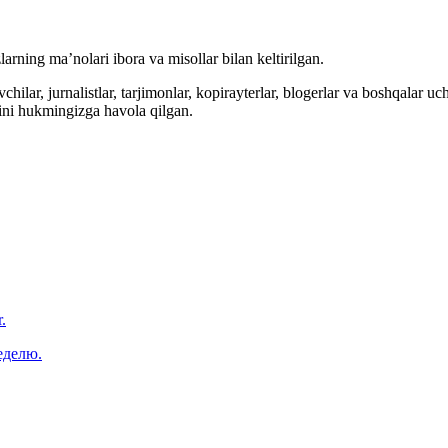
arning ma’nolari ibora va misollar bilan keltirilgan.
hilar, jurnalistlar, tarjimonlar, kopirayterlar, blogerlar va boshqalar u
ini hukmingizga havola qilgan.
.
еделю.