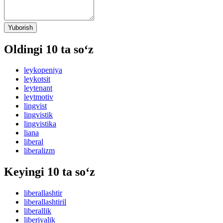
Yuborish
Oldingi 10 ta so‘z
leykopeniya
leykotsit
leytenant
leytmotiv
lingvist
lingvistik
lingvistika
liana
liberal
liberalizm
Keyingi 10 ta so‘z
liberallashtir
liberallashtiril
liberallik
liberiyalik