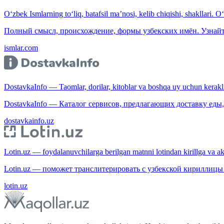
O‘zbek Ismlarning to‘liq, batafsil ma’nosi, kelib chiqishi, shakllari. O
Полный смысл, происхождение, формы узбекских имён. Узнайт
ismlar.com
DostavkaInfo — Taomlar, dorilar, kitoblar va boshqa uy uchun kerakli b
DostavkaInfo — Каталог сервисов, предлагающих доставку еды, 
dostavkainfo.uz
Lotin.uz — foydalanuvchilarga berilgan matnni lotindan kirillga va aksi
Lotin.uz — поможет транслитерировать с узбекской кириллицы 
lotin.uz