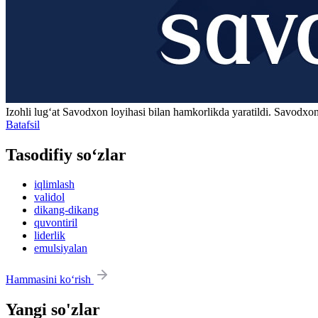
Izohli lugʻat
Savodxon
loyihasi bilan hamkorlikda yaratildi. Savodxon
Batafsil
Tasodifiy so‘zlar
iqlimlash
validol
dikang-dikang
quvontiril
liderlik
emulsiyalan
Hammasini ko‘rish
Yangi so'zlar