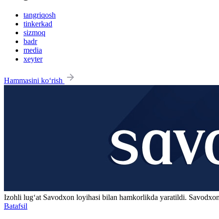
tangriqosh
tinkerkad
sizmoq
badr
media
xeyter
Hammasini ko‘rish
Izohli lugʻat
Savodxon
loyihasi bilan hamkorlikda yaratildi. Savodxon
Batafsil