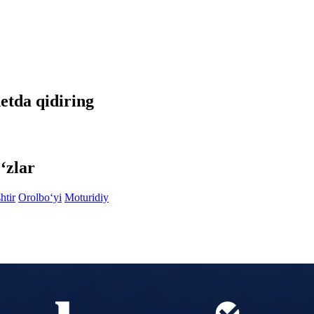
netda qidiring
‘zlar
htir
Orolbo‘yi
Moturidiy