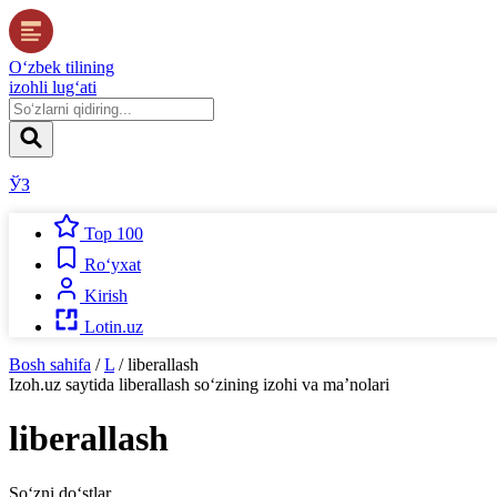
O‘zbek tilining
izohli lug‘ati
ЎЗ
Top 100
Ro‘yxat
Kirish
Lotin.uz
Bosh sahifa
/
L
/
liberallash
Izoh.uz
saytida
liberallash
so‘zining izohi va ma’nolari
liberallash
So‘zni do‘stlar