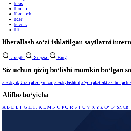
libos
libretto
librettochi
lider
liderlik
lift
liberallash so‘zi ishlatilgan saytlarni inter
Google
Яндекс
Bing
Siz uchun qiziq bo‘lishi mumkin bo‘lgan so
abadiylik
Uran
absolyutizm
abadiylashtiril
aʼyon
abstraktlashtiril
achis
Alifbo bo‘yicha
A
B
D
E
F
G
H
I
J
K
L
M
N
O
P
Q
R
S
T
U
V
X
Y
Z
O‘
G‘
Sh
Ch