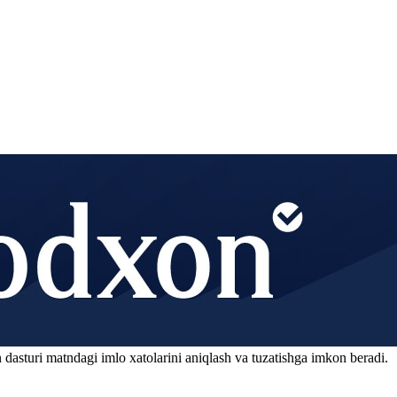
 dasturi matndagi imlo xatolarini aniqlash va tuzatishga imkon beradi.