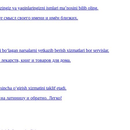
‘zingiz va yaqinlaringizni ismlari ma’nosini bilib oling.
е смысл своего имени и имён близких.
o‘lagan narsalarni yetkazib berish xizmatlari bor servislar.
лекарств, книг и товаров для дома.
ncha o‘girish xizmatini taklif etadi.
на латиницу и обратно. Легко!