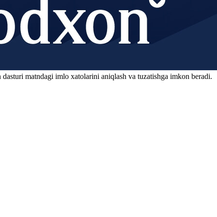
 dasturi matndagi imlo xatolarini aniqlash va tuzatishga imkon beradi.