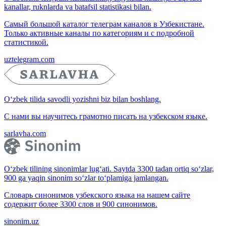
kanallar, ruknlarda va batafsil statistikasi bilan.
Самый большой каталог телеграм каналов в Узбекистане.
Только активные каналы по категориям и с подробной
статистикой.
uztelegram.com
O‘zbek tilida savodli yozishni biz bilan boshlang.
С нами вы научитесь грамотно писать на узбекском языке.
sarlavha.com
O‘zbek tilining sinonimlar lug‘ati. Saytda 3300 tadan ortiq so‘zlar,
900 ga yaqin sinonim so‘zlar to‘plamiga jamlangan.
Словарь синонимов узбекского языка на нашем сайте
содержит более 3300 слов и 900 синонимов.
sinonim.uz