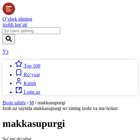
O‘zbek tilining
izohli lug‘ati
ЎЗ
Top 100
Ro‘yxat
Kirish
Lotin.uz
Bosh sahifa
/
M
/
makkasupurgi
Izoh.uz
saytida
makkasupurgi
so‘zining izohi va ma’nolari
makkasupurgi
So‘zni do‘stlar