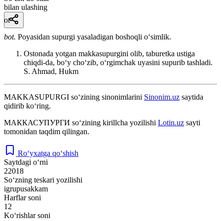
bilan ulashing
ot
bot.
Poyasidan supurgi yasaladigan boshoqli oʻsimlik.
Ostonada yotgan makkasupurgini olib, taburetka ustiga
chiqdi-da, boʻy choʻzib, oʻrgimchak uyasini supurib tashladi.
S. Ahmad, Hukm
MAKKASUPURGI
so‘zining sinonimlarini
Sinonim.uz
saytida
qidirib ko‘ring.
МАККАСУПУРГИ
so‘zining kirillcha yozilishi
Lotin.uz
sayti
tomonidan taqdim qilingan.
Ro‘yxatga qo‘shish
Saytdagi o‘rni
22018
So‘zning teskari yozilishi
igrupusakkam
Harflar soni
12
Ko‘rishlar soni