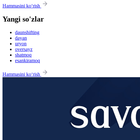
Hammasini ko‘rish
Yangi so'zlar
daunshifting
dayan
uryon
oversayz
shatmoq
esankiramoq
Hammasini ko‘rish