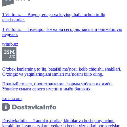
TVinfo.uz — Bugun, ertaga va keyingi hafta uchun to‘liq
teledasturlar.
TVinfo.uz — Телепрограмма на сегодня, завтра и ближайшую
неделю.
tvinfo.uz
O‘zbek Ismlarning to‘liq, batafsil ma’nosi, kelib chiqishi, shakllari.
O‘zingiz va yaqinlaringizni ismlari ma’nosini bilib oling.
Полный смысл, происхождение, формы узбекских имён.
Узнайте смысл своего имени и имён близких.
ismlar.com
DostavkaInfo — Taomlar, dorilar, kitoblar va boshqa uy uchun
kerakli bo‘lagan narsalarni yetkazib berish xizmatlari bor servislar.