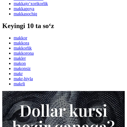
makkajo‘xorikorlik
makkapoya
makkasochiq
Keyingi 10 ta so‘z
makkor
makkora
makkorlik
makkorona
makler
makon
makonsiz
makr
makr-hiyla
makrli