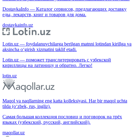
DostavkaInfo — Каталог сервисов, предлагающих доставку
еды, лекарств, книг и товаров для дома.
dostavkainfo.uz
Lotin.uz — foydalanuvchilarga berilgan matnni lotindan kirillga va
aksincha o‘girish xizmatini taklif etadi.
Lotin.uz — поможет транслитерировать с узбекской
кириллицы на латиницу и обратно. Легко!
lotin.uz
Maqol va naqllarning eng katta kolleksiyasi. Har bir maqol uchta
tilda (o‘zbek, rus, ingliz).
Самая большая коллекция пословиц и поговорок на трёх
языках (узбекский, русский, английский).
maqollar.uz