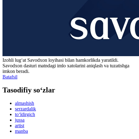
Izohli lugʻat
Savodxon
loyihasi bilan hamkorlikda yaratildi.
Savodxon dasturi matndagi imlo xatolarini aniqlash va tuzatishga
imkon beradi.
Batafsil
Tasodifiy so‘zlar
almashish
serzardalik
to‘ldirgich
jussa
artist
manba