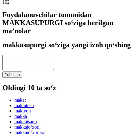
102
Foydalanuvchilar tomonidan
MAKKASUPURGI so‘ziga berilgan
ma’nolar
makkasupurgi so‘ziga yangi izoh qo‘shing
Yuborish
Oldingi 10 ta so‘z
maket
makintosh
makiyon
makka
makkaisano
makkajo‘xori
makkajo‘xorikor