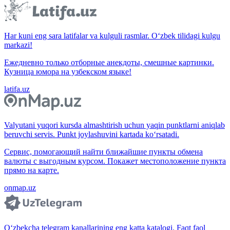
Har kuni eng sara latifalar va kulguli rasmlar. O‘zbek tilidagi kulgu
markazi!
Ежедневно только отборные анекдоты, смешные картинки.
Кузница юмора на узбекском языке!
latifa.uz
Valyutani yuqori kursda almashtirish uchun yaqin punktlarni aniqlab
beruvchi servis. Punkt joylashuvini kartada ko‘rsatadi.
Сервис, помогающий найти ближайшие пункты обмена
валюты с выгодным курсом. Покажет местоположение пункта
прямо на карте.
onmap.uz
O‘zbekcha telegram kanallarining eng katta katalogi. Faqt faol