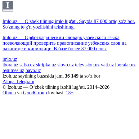
Imlo.uz — O'zbek tilining imlo lug'ati. Saytda 87 000 ortiq so'z bor.
So'zning to'g'ri yozilishini tekshiring.
Imlo.uz — Орфографический словарь узбекского языка
позволяющий проверить правописание узбекских слов на
латинице и кириллице. В базе более 87 000 слов.
imlo.uz
ibora.uz
salsa.uz
skripka.uz
slovo.uz
television.uz
vatt.uz
iboralar.uz
resumes.uz
havo.uz
Izoh.uz saytining bazasida jami
36 149
ta so‘z bor
Aloqa
Telegram
© Izoh.uz — O‘zbek tilining izohli lug‘ati, 2014–2026
Obuna
va
GoodGroup
loyihasi.
18+