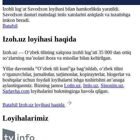
Izohli lugʻat
Savodxon
loyihasi bilan hamkorlikda yaratildi.
Savodxon dasturi matndagi imlo xatolarini aniqlash va tuzatishga
imkon beradi.
Batafsil
Izoh.uz loyihasi haqida
Izoh.uz — O‘zbek tilining xalqona izohli lug‘ati 35 000 dan ortiq
so‘zlarning ma’nolari ibora va misollar bilan keltirilgan.
Yillar davomida “O‘zbek tili kuni”ga bag‘ishlab, o‘zbek tilini
o‘rganuvchilar, jurnalistlar, tarjimonlar, kopirayterlar, blogerlar va
boshqalar uchun foydali loyihalarni ishga tushirishni an’anaga
aylantirganmiz. Bizning jamoa
Lotin.uz
,
Imlo.uz
,
Sinonim.uz
,
Sarlavha.com
loyihalarini hukmingizga havola qilgan.
Batafsil Izoh.uz loyihasi haqida
Loyihalarimiz