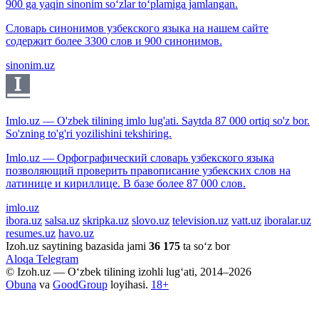
900 ga yaqin sinonim so‘zlar to‘plamiga jamlangan.
Словарь синонимов узбекского языка на нашем сайте
содержит более 3300 слов и 900 синонимов.
sinonim.uz
Imlo.uz — O'zbek tilining imlo lug'ati. Saytda 87 000 ortiq so'z bor.
So'zning to'g'ri yozilishini tekshiring.
Imlo.uz — Орфографический словарь узбекского языка
позволяющий проверить правописание узбекских слов на
латинице и кириллице. В базе более 87 000 слов.
imlo.uz
ibora.uz
salsa.uz
skripka.uz
slovo.uz
television.uz
vatt.uz
iboralar.uz
resumes.uz
havo.uz
Izoh.uz saytining bazasida jami
36 175
ta so‘z bor
Aloqa
Telegram
© Izoh.uz — O‘zbek tilining izohli lug‘ati, 2014–2026
Obuna
va
GoodGroup
loyihasi.
18+