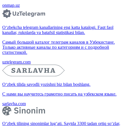
onmap.uz
O‘zbekcha telegram kanallarining eng katta katalogi. Faqt faol
kanallar, ruknlarda va batafsil statistikasi bilan.
Самый большой каталог телеграм каналов в Узбекистане.
Только активные каналы по категориям и с подробной
статистикой.
uztelegram.com
O‘zbek tilida savodli yozishni biz bilan boshlang.
С нами вы научитесь грамотно писать на узбекском языке.
sarlavha.com
O‘zbek tilining sinonimlar lug‘ati. Saytda 3300 tadan ortiq so‘zlar,