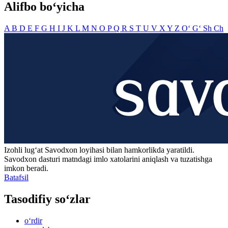
Alifbo bo‘yicha
A
B
D
E
F
G
H
I
J
K
L
M
N
O
P
Q
R
S
T
U
V
X
Y
Z
O‘
G‘
Sh
Ch
Izohli lugʻat
Savodxon
loyihasi bilan hamkorlikda yaratildi.
Savodxon dasturi matndagi imlo xatolarini aniqlash va tuzatishga
imkon beradi.
Batafsil
Tasodifiy so‘zlar
o‘rdir