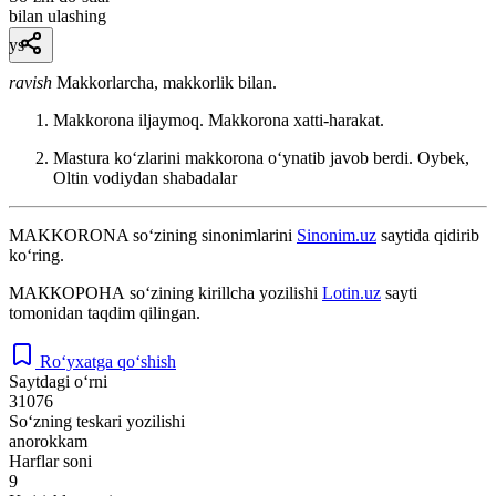
bilan ulashing
ys
ravish
Makkorlarcha, makkorlik bilan.
Makkorona iljaymoq. Makkorona xatti-harakat.
Mastura koʻzlarini makkorona oʻynatib javob berdi.
Oybek,
Oltin vodiydan shabadalar
MAKKORONA
so‘zining sinonimlarini
Sinonim.uz
saytida qidirib
ko‘ring.
МАККОРОНА
so‘zining kirillcha yozilishi
Lotin.uz
sayti
tomonidan taqdim qilingan.
Ro‘yxatga qo‘shish
Saytdagi o‘rni
31076
So‘zning teskari yozilishi
anorokkam
Harflar soni
9