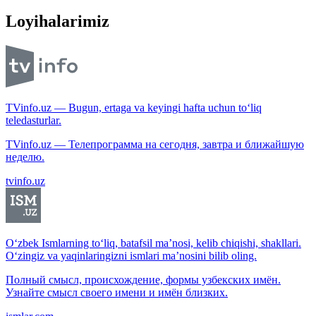
Loyihalarimiz
TVinfo.uz — Bugun, ertaga va keyingi hafta uchun to‘liq
teledasturlar.
TVinfo.uz — Телепрограмма на сегодня, завтра и ближайшую
неделю.
tvinfo.uz
O‘zbek Ismlarning to‘liq, batafsil ma’nosi, kelib chiqishi, shakllari.
O‘zingiz va yaqinlaringizni ismlari ma’nosini bilib oling.
Полный смысл, происхождение, формы узбекских имён.
Узнайте смысл своего имени и имён близких.