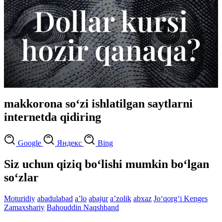
makkorona so‘zi ishlatilgan saytlarni
internetda qidiring
Google
Яндекс
Bing
Siz uchun qiziq bo‘lishi mumkin bo‘lgan
so‘zlar
Moturidiy
abadulabad
aʼlo
abajur
aʼzolik
abxaz
Jo‘qorg‘i Kenges
Zamaxshariy
Bahouddin Naqshband