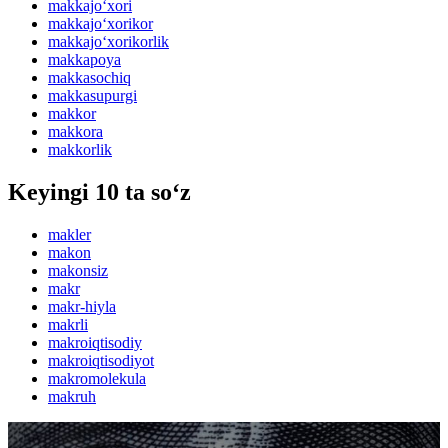
makkajo‘xori
makkajo‘xorikor
makkajo‘xorikorlik
makkapoya
makkasochiq
makkasupurgi
makkor
makkora
makkorlik
Keyingi 10 ta so‘z
makler
makon
makonsiz
makr
makr-hiyla
makrli
makroiqtisodiy
makroiqtisodiyot
makromolekula
makruh