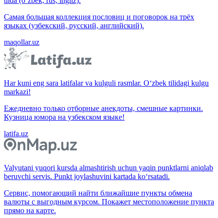
tilda (o‘zbek, rus, ingliz).
Самая большая коллекция пословиц и поговорок на трёх
языках (узбекский, русский, английский).
maqollar.uz
Har kuni eng sara latifalar va kulguli rasmlar. O‘zbek tilidagi kulgu
markazi!
Ежедневно только отборные анекдоты, смешные картинки.
Кузница юмора на узбекском языке!
latifa.uz
Valyutani yuqori kursda almashtirish uchun yaqin punktlarni aniqlab
beruvchi servis. Punkt joylashuvini kartada ko‘rsatadi.
Сервис, помогающий найти ближайшие пункты обмена
валюты с выгодным курсом. Покажет местоположение пункта
прямо на карте.