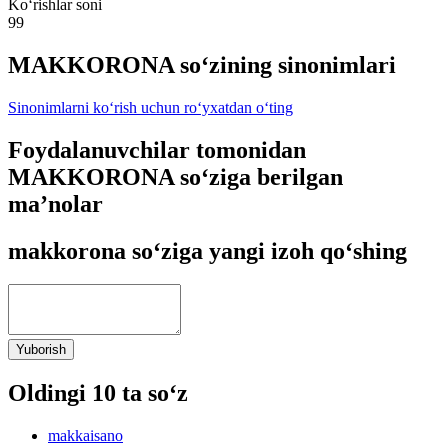
Ko‘rishlar soni
99
MAKKORONA so‘zining sinonimlari
Sinonimlarni ko‘rish uchun ro‘yxatdan o‘ting
Foydalanuvchilar tomonidan
MAKKORONA so‘ziga berilgan
ma’nolar
makkorona so‘ziga yangi izoh qo‘shing
Yuborish
Oldingi 10 ta so‘z
makkaisano