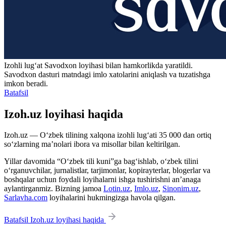
Izohli lugʻat
Savodxon
loyihasi bilan hamkorlikda yaratildi.
Savodxon dasturi matndagi imlo xatolarini aniqlash va tuzatishga
imkon beradi.
Batafsil
Izoh.uz loyihasi haqida
Izoh.uz — O‘zbek tilining xalqona izohli lug‘ati 35 000 dan ortiq
so‘zlarning ma’nolari ibora va misollar bilan keltirilgan.
Yillar davomida “O‘zbek tili kuni”ga bag‘ishlab, o‘zbek tilini
o‘rganuvchilar, jurnalistlar, tarjimonlar, kopirayterlar, blogerlar va
boshqalar uchun foydali loyihalarni ishga tushirishni an’anaga
aylantirganmiz. Bizning jamoa
Lotin.uz
,
Imlo.uz
,
Sinonim.uz
,
Sarlavha.com
loyihalarini hukmingizga havola qilgan.
Batafsil Izoh.uz loyihasi haqida