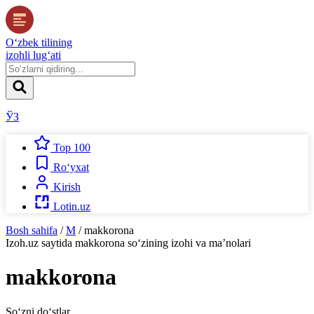
O‘zbek tilining
izohli lug‘ati
ЎЗ
Top 100
Ro‘yxat
Kirish
Lotin.uz
Bosh sahifa
/
M
/
makkorona
Izoh.uz
saytida
makkorona
so‘zining izohi va ma’nolari
makkorona
So‘zni do‘stlar