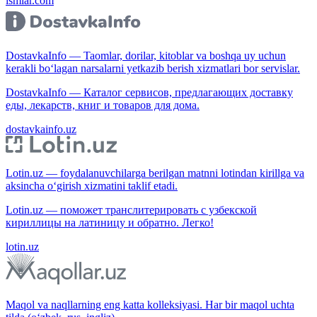
ismlar.com
DostavkaInfo — Taomlar, dorilar, kitoblar va boshqa uy uchun
kerakli bo‘lagan narsalarni yetkazib berish xizmatlari bor servislar.
DostavkaInfo — Каталог сервисов, предлагающих доставку
еды, лекарств, книг и товаров для дома.
dostavkainfo.uz
Lotin.uz — foydalanuvchilarga berilgan matnni lotindan kirillga va
aksincha o‘girish xizmatini taklif etadi.
Lotin.uz — поможет транслитерировать с узбекской
кириллицы на латиницу и обратно. Легко!
lotin.uz
Maqol va naqllarning eng katta kolleksiyasi. Har bir maqol uchta