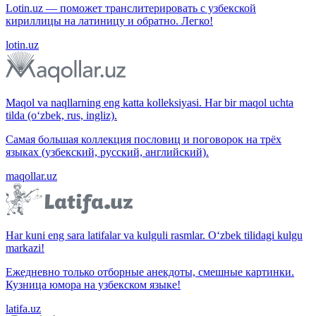
Lotin.uz — поможет транслитерировать с узбекской
кириллицы на латиницу и обратно. Легко!
lotin.uz
Maqol va naqllarning eng katta kolleksiyasi. Har bir maqol uchta
tilda (o‘zbek, rus, ingliz).
Самая большая коллекция пословиц и поговорок на трёх
языках (узбекский, русский, английский).
maqollar.uz
Har kuni eng sara latifalar va kulguli rasmlar. O‘zbek tilidagi kulgu
markazi!
Ежедневно только отборные анекдоты, смешные картинки.
Кузница юмора на узбекском языке!
latifa.uz