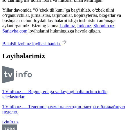
so‘zlarning ma’nolari ibora va misollar bilan keltirilgan.
Yillar davomida “O‘zbek tili kuni”ga bag‘ishlab, o‘zbek tilini
o‘rganuvchilar, jurnalistlar, tarjimonlar, kopirayterlar, blogerlar va
boshqalar uchun foydali loyihalarni ishga tushirishni an’anaga
aylantirganmiz. Bizning jamoa
Lotin.uz
,
Imlo.uz
,
Sinonim.uz
,
Sarlavha.com
loyihalarini hukmingizga havola qilgan.
Batafsil Izoh.uz loyihasi haqida
Loyihalarimiz
TVinfo.uz — Bugun, ertaga va keyingi hafta uchun to‘liq
teledasturlar.
TVinfo.uz — Телепрограмма на сегодня, завтра и ближайшую
неделю.
tvinfo.uz