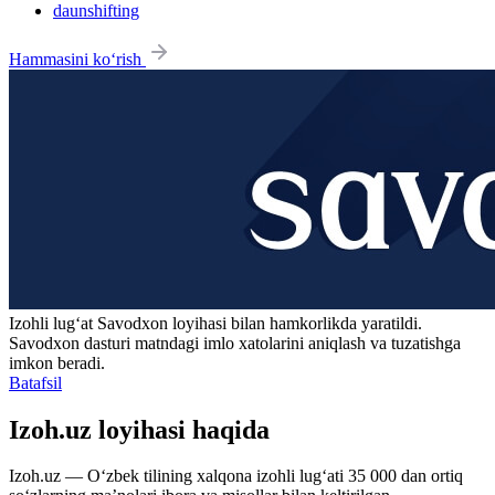
daunshifting
Hammasini ko‘rish
Izohli lugʻat
Savodxon
loyihasi bilan hamkorlikda yaratildi.
Savodxon dasturi matndagi imlo xatolarini aniqlash va tuzatishga
imkon beradi.
Batafsil
Izoh.uz loyihasi haqida
Izoh.uz — O‘zbek tilining xalqona izohli lug‘ati 35 000 dan ortiq