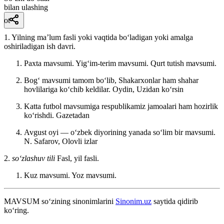
bilan ulashing
ot
1. Yilning maʼlum fasli yoki vaqtida boʻladigan yoki amalga
oshiriladigan ish davri.
Paxta mavsumi. Yigʻim-terim mavsumi. Qurt tutish mavsumi.
Bogʻ mavsumi tamom boʻlib, Shakarxonlar ham shahar
hovlilariga koʻchib keldilar.
Oydin, Uzidan koʻrsin
Katta futbol mavsumiga respublikamiz jamoalari ham hozirlik
koʻrishdi.
Gazetadan
Avgust oyi — oʻzbek diyorining yanada soʻlim bir mavsumi.
N. Safarov, Olovli izlar
2.
so‘zlashuv tili
Fasl, yil fasli.
Kuz mavsumi. Yoz mavsumi.
MAVSUM
so‘zining sinonimlarini
Sinonim.uz
saytida qidirib
ko‘ring.