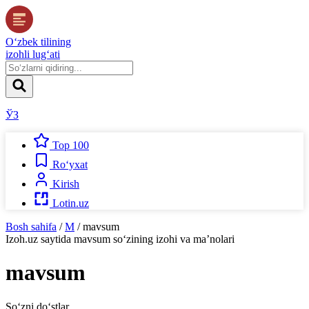
O‘zbek tilining
izohli lug‘ati
ЎЗ
Top 100
Ro‘yxat
Kirish
Lotin.uz
Bosh sahifa
/
M
/
mavsum
Izoh.uz
saytida
mavsum
so‘zining izohi va ma’nolari
mavsum
So‘zni do‘stlar