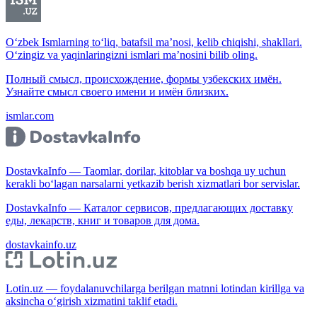
O‘zbek Ismlarning to‘liq, batafsil ma’nosi, kelib chiqishi, shakllari.
O‘zingiz va yaqinlaringizni ismlari ma’nosini bilib oling.
Полный смысл, происхождение, формы узбекских имён.
Узнайте смысл своего имени и имён близких.
ismlar.com
DostavkaInfo — Taomlar, dorilar, kitoblar va boshqa uy uchun
kerakli bo‘lagan narsalarni yetkazib berish xizmatlari bor servislar.
DostavkaInfo — Каталог сервисов, предлагающих доставку
еды, лекарств, книг и товаров для дома.
dostavkainfo.uz
Lotin.uz — foydalanuvchilarga berilgan matnni lotindan kirillga va
aksincha o‘girish xizmatini taklif etadi.