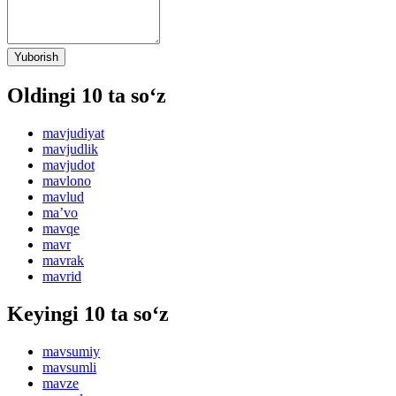
Yuborish
Oldingi 10 ta so‘z
mavjudiyat
mavjudlik
mavjudot
mavlono
mavlud
maʼvo
mavqe
mavr
mavrak
mavrid
Keyingi 10 ta so‘z
mavsumiy
mavsumli
mavze