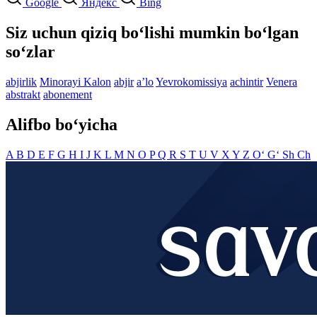
Google
Яндекс
Bing
Siz uchun qiziq bo‘lishi mumkin bo‘lgan
so‘zlar
abjirlik
Minorayi Kalon
abjir
aʼlo
Yevrokomissiya
achintir
Venera
abstrakt
abonement
Alifbo bo‘yicha
A
B
D
E
F
G
H
I
J
K
L
M
N
O
P
Q
R
S
T
U
V
X
Y
Z
O‘
G‘
Sh
Ch