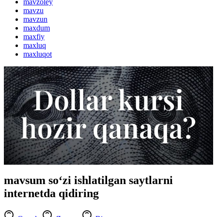
mavzoley
mavzu
mavzun
maxdum
maxfiy
maxluq
maxluqot
mavsum so‘zi ishlatilgan saytlarni
internetda qidiring