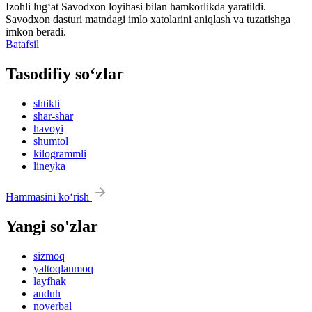
Izohli lugʻat
Savodxon
loyihasi bilan hamkorlikda yaratildi.
Savodxon dasturi matndagi imlo xatolarini aniqlash va tuzatishga
imkon beradi.
Batafsil
Tasodifiy so‘zlar
shtikli
shar-shar
havoyi
shumtol
kilogrammli
lineyka
Hammasini ko‘rish
Yangi so'zlar
sizmoq
yaltoqlanmoq
layfhak
anduh
noverbal