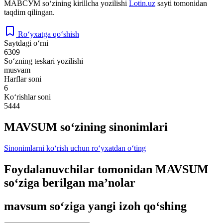
МАВСУМ
so‘zining kirillcha yozilishi
Lotin.uz
sayti tomonidan
taqdim qilingan.
Ro‘yxatga qo‘shish
Saytdagi o‘rni
6309
So‘zning teskari yozilishi
musvam
Harflar soni
6
Ko‘rishlar soni
5444
MAVSUM so‘zining sinonimlari
Sinonimlarni ko‘rish uchun ro‘yxatdan o‘ting
Foydalanuvchilar tomonidan MAVSUM
so‘ziga berilgan ma’nolar
mavsum so‘ziga yangi izoh qo‘shing