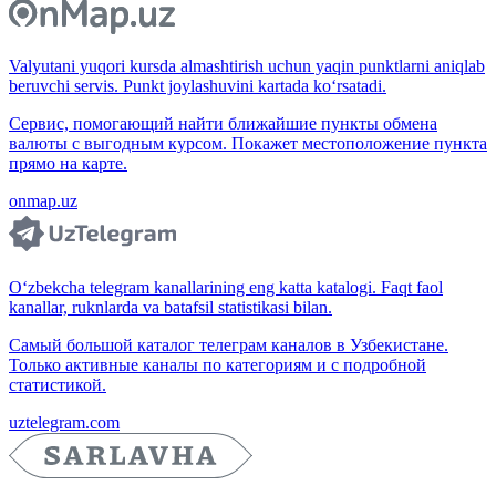
Valyutani yuqori kursda almashtirish uchun yaqin punktlarni aniqlab
beruvchi servis. Punkt joylashuvini kartada ko‘rsatadi.
Сервис, помогающий найти ближайшие пункты обмена
валюты с выгодным курсом. Покажет местоположение пункта
прямо на карте.
onmap.uz
O‘zbekcha telegram kanallarining eng katta katalogi. Faqt faol
kanallar, ruknlarda va batafsil statistikasi bilan.
Самый большой каталог телеграм каналов в Узбекистане.
Только активные каналы по категориям и с подробной
статистикой.
uztelegram.com