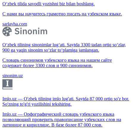
O‘zbek tilida savodli yozishni biz bilan boshlang.
С нами вы научитесь грамотно писать на узбекском языке.
sarlavha.com
O‘zbek tilining sinonimlar lug‘ati. Saytda 3300 tadan ortiq so‘zlar,
900 ga yaqin sinonim so‘zlar to‘plamiga jamlangan.
Словарь синонимов узбекского языка на нашем сайте
содержит более 3300 слов и 900 синонимов.
sinonim.uz
Imlo.uz — O'zbek tilining imlo lug'ati. Saytda 87 000 ortiq so'z bor.
So'zning to'g'ri yozilishini tekshiring.
Imlo.uz — Орфографический словарь узбекского языка
позволяющий проверить правописание узбекских слов на
латинице и кириллице. В базе более 87 000 слов.