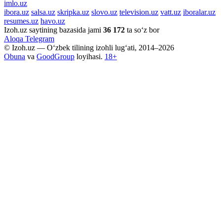
imlo.uz
ibora.uz
salsa.uz
skripka.uz
slovo.uz
television.uz
vatt.uz
iboralar.uz
resumes.uz
havo.uz
Izoh.uz saytining bazasida jami
36 172
ta so‘z bor
Aloqa
Telegram
© Izoh.uz — O‘zbek tilining izohli lug‘ati, 2014–2026
Obuna
va
GoodGroup
loyihasi.
18+