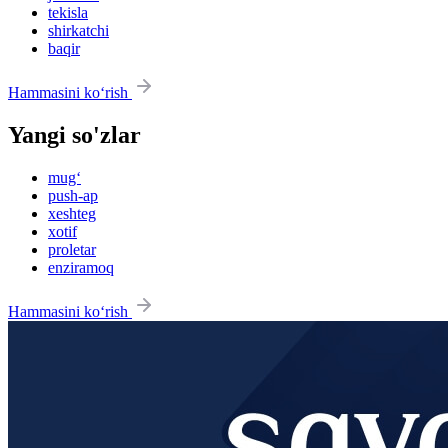
tekisla
shirkatchi
baqir
Hammasini ko‘rish
Yangi so'zlar
mug‘
push-ap
xeshteg
xotif
proletar
enziramoq
Hammasini ko‘rish