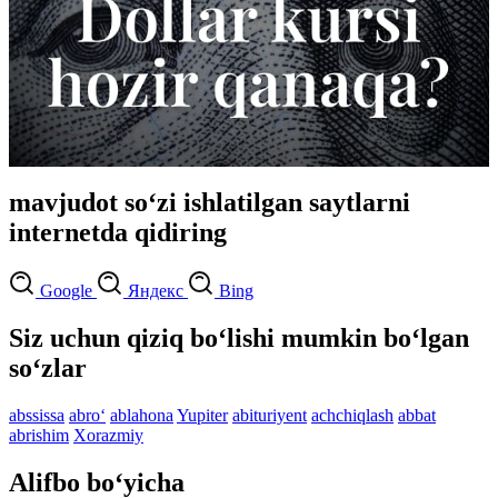
mavjudot so‘zi ishlatilgan saytlarni
internetda qidiring
Google
Яндекс
Bing
Siz uchun qiziq bo‘lishi mumkin bo‘lgan
so‘zlar
abssissa
abro‘
ablahona
Yupiter
abituriyent
achchiqlash
abbat
abrishim
Xorazmiy
Alifbo bo‘yicha