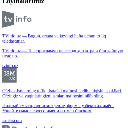
Loyihalarimiz
TVinfo.uz — Bugun, ertaga va keyingi hafta uchun to‘liq
teledasturlar.
TVinfo.uz — Телепрограмма на сегодня, завтра и ближайшую
неделю.
tvinfo.uz
O‘zbek Ismlarning to‘liq, batafsil ma’nosi, kelib chiqishi, shakllari.
O‘zingiz va yaqinlaringizni ismlari ma’nosini bilib oling.
Полный смысл, происхождение, формы узбекских имён.
Узнайте смысл своего имени и имён близких.
ismlar.com