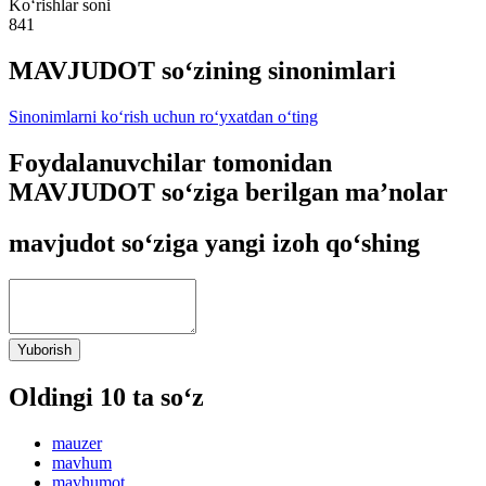
Ko‘rishlar soni
841
MAVJUDOT so‘zining sinonimlari
Sinonimlarni ko‘rish uchun ro‘yxatdan o‘ting
Foydalanuvchilar tomonidan
MAVJUDOT so‘ziga berilgan ma’nolar
mavjudot so‘ziga yangi izoh qo‘shing
Yuborish
Oldingi 10 ta so‘z
mauzer
mavhum
mavhumot