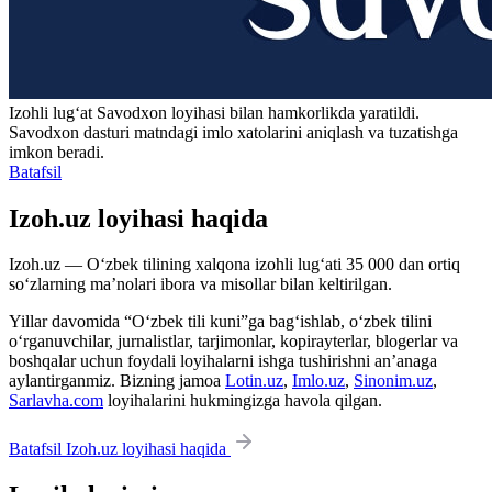
Izohli lugʻat
Savodxon
loyihasi bilan hamkorlikda yaratildi.
Savodxon dasturi matndagi imlo xatolarini aniqlash va tuzatishga
imkon beradi.
Batafsil
Izoh.uz loyihasi haqida
Izoh.uz — O‘zbek tilining xalqona izohli lug‘ati 35 000 dan ortiq
so‘zlarning ma’nolari ibora va misollar bilan keltirilgan.
Yillar davomida “O‘zbek tili kuni”ga bag‘ishlab, o‘zbek tilini
o‘rganuvchilar, jurnalistlar, tarjimonlar, kopirayterlar, blogerlar va
boshqalar uchun foydali loyihalarni ishga tushirishni an’anaga
aylantirganmiz. Bizning jamoa
Lotin.uz
,
Imlo.uz
,
Sinonim.uz
,
Sarlavha.com
loyihalarini hukmingizga havola qilgan.
Batafsil Izoh.uz loyihasi haqida