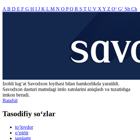
A
B
D
E
F
G
H
I
J
K
L
M
N
O
P
Q
R
S
T
U
V
X
Y
Z
O‘
G‘
Sh
Ch
Izohli lugʻat
Savodxon
loyihasi bilan hamkorlikda yaratildi.
Savodxon dasturi matndagi imlo xatolarini aniqlash va tuzatishga
imkon beradi.
Batafsil
Tasodifiy so‘zlar
to‘lovdor
o‘pirtir
jamlattir