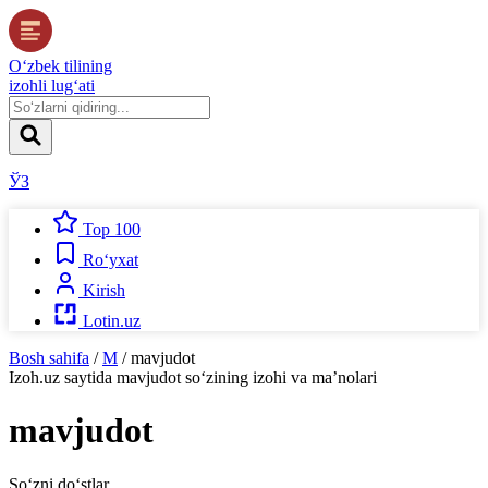
O‘zbek tilining
izohli lug‘ati
ЎЗ
Top 100
Ro‘yxat
Kirish
Lotin.uz
Bosh sahifa
/
M
/
mavjudot
Izoh.uz
saytida
mavjudot
so‘zining izohi va ma’nolari
mavjudot
So‘zni do‘stlar