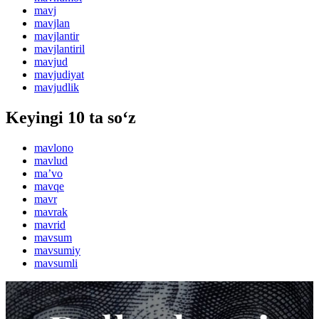
mavj
mavjlan
mavjlantir
mavjlantiril
mavjud
mavjudiyat
mavjudlik
Keyingi 10 ta so‘z
mavlono
mavlud
maʼvo
mavqe
mavr
mavrak
mavrid
mavsum
mavsumiy
mavsumli