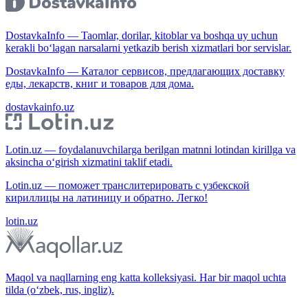
DostavkaInfo — Taomlar, dorilar, kitoblar va boshqa uy uchun
kerakli bo‘lagan narsalarni yetkazib berish xizmatlari bor servislar.
DostavkaInfo — Каталог сервисов, предлагающих доставку
еды, лекарств, книг и товаров для дома.
dostavkainfo.uz
Lotin.uz — foydalanuvchilarga berilgan matnni lotindan kirillga va
aksincha o‘girish xizmatini taklif etadi.
Lotin.uz — поможет транслитерировать с узбекской
кириллицы на латиницу и обратно. Легко!
lotin.uz
Maqol va naqllarning eng katta kolleksiyasi. Har bir maqol uchta
tilda (o‘zbek, rus, ingliz).