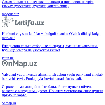
Самая большая коллекция пословиц и поговорок на трёх
языках (узбекский, русский, английский).
maqollar.uz
Har kuni eng sara latifalar va kulguli rasmlar. O‘zbek tilidagi kulgu
markazi!
Ежедневно только отборные анекдоты, смешные картинки.
Кузница юмора на узбекском языке!
latifa.uz
Valyutani yuqori kursda almashtirish uchun yaqin punktlarni aniqlab
beruvchi servis. Punkt joylashuvini kartada ko‘rsatadi.
Сервис, помогающий найти ближайшие пункты обмена
валюты с выгодным курсом. Покажет местоположение пункта
прямо на карте.
onmap.uz