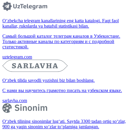
O‘zbekcha telegram kanallarining eng katta katalogi. Faqt faol
kanallar, ruknlarda va batafsil statistikasi bilan.
Самый большой каталог телеграм каналов в Узбекистане.
Только активные каналы по категориям и с подробной
статистикой.
uztelegram.com
O‘zbek tilida savodli yozishni biz bilan boshlang.
С нами вы научитесь грамотно писать на узбекском языке.
sarlavha.com
O‘zbek tilining sinonimlar lug‘ati. Saytda 3300 tadan ortiq so‘zlar,
900 ga yaqin sinonim so‘zlar to‘plamiga jamlangan.