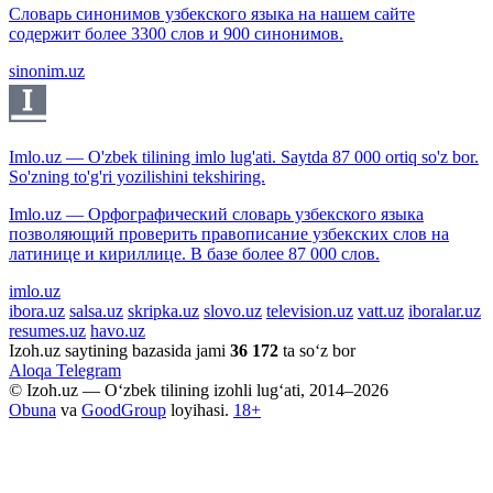
Словарь синонимов узбекского языка на нашем сайте
содержит более 3300 слов и 900 синонимов.
sinonim.uz
Imlo.uz — O'zbek tilining imlo lug'ati. Saytda 87 000 ortiq so'z bor.
So'zning to'g'ri yozilishini tekshiring.
Imlo.uz — Орфографический словарь узбекского языка
позволяющий проверить правописание узбекских слов на
латинице и кириллице. В базе более 87 000 слов.
imlo.uz
ibora.uz
salsa.uz
skripka.uz
slovo.uz
television.uz
vatt.uz
iboralar.uz
resumes.uz
havo.uz
Izoh.uz saytining bazasida jami
36 172
ta so‘z bor
Aloqa
Telegram
© Izoh.uz — O‘zbek tilining izohli lug‘ati, 2014–2026
Obuna
va
GoodGroup
loyihasi.
18+