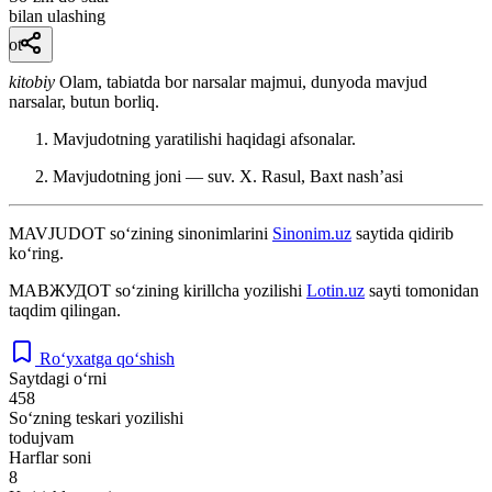
bilan ulashing
ot
kitobiy
Olam, tabiatda bor narsalar majmui, dunyoda mavjud
narsalar, butun borliq.
Mavjudotning yaratilishi haqidagi afsonalar.
Mavjudotning joni — suv.
X. Rasul, Baxt nashʼasi
MAVJUDOT
so‘zining sinonimlarini
Sinonim.uz
saytida qidirib
ko‘ring.
МАВЖУДОТ
so‘zining kirillcha yozilishi
Lotin.uz
sayti tomonidan
taqdim qilingan.
Ro‘yxatga qo‘shish
Saytdagi o‘rni
458
So‘zning teskari yozilishi
todujvam
Harflar soni
8