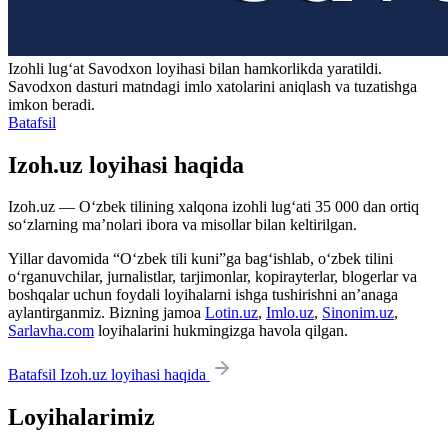
Izohli lugʻat
Savodxon
loyihasi bilan hamkorlikda yaratildi.
Savodxon dasturi matndagi imlo xatolarini aniqlash va tuzatishga
imkon beradi.
Batafsil
Izoh.uz loyihasi haqida
Izoh.uz — O‘zbek tilining xalqona izohli lug‘ati 35 000 dan ortiq
so‘zlarning ma’nolari ibora va misollar bilan keltirilgan.
Yillar davomida “O‘zbek tili kuni”ga bag‘ishlab, o‘zbek tilini
o‘rganuvchilar, jurnalistlar, tarjimonlar, kopirayterlar, blogerlar va
boshqalar uchun foydali loyihalarni ishga tushirishni an’anaga
aylantirganmiz. Bizning jamoa
Lotin.uz
,
Imlo.uz
,
Sinonim.uz
,
Sarlavha.com
loyihalarini hukmingizga havola qilgan.
Batafsil Izoh.uz loyihasi haqida
Loyihalarimiz