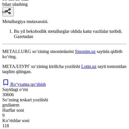
bilan ulashing
ot
Metallurgiya mutaxassisi.
Bu yil bekobodlik metallurglar oldida katta vazifalar turibdi.
Gazetadan
METALLURG
so‘zining sinonimlarini
Sinonim.uz
saytida qidirib
ko‘ring.
МЕТАЛЛУРГ
so‘zining kirillcha yozilishi
Lotin.uz
sayti tomonidan
taqdim qilingan.
Ro‘yxatga qo‘shish
Saytdagi o‘rni
30606
So‘zning teskari yozilishi
grullatem
Harflar soni
9
Ko‘rishlar soni
118