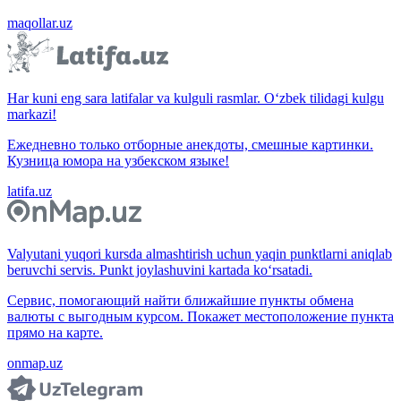
maqollar.uz
Har kuni eng sara latifalar va kulguli rasmlar. O‘zbek tilidagi kulgu
markazi!
Ежедневно только отборные анекдоты, смешные картинки.
Кузница юмора на узбекском языке!
latifa.uz
Valyutani yuqori kursda almashtirish uchun yaqin punktlarni aniqlab
beruvchi servis. Punkt joylashuvini kartada ko‘rsatadi.
Сервис, помогающий найти ближайшие пункты обмена
валюты с выгодным курсом. Покажет местоположение пункта
прямо на карте.
onmap.uz