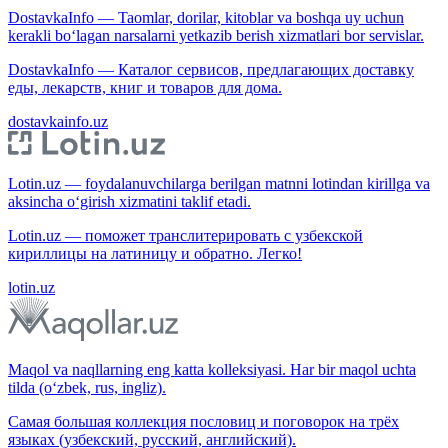
DostavkaInfo — Taomlar, dorilar, kitoblar va boshqa uy uchun
kerakli bo‘lagan narsalarni yetkazib berish xizmatlari bor servislar.
DostavkaInfo — Каталог сервисов, предлагающих доставку
еды, лекарств, книг и товаров для дома.
dostavkainfo.uz
Lotin.uz — foydalanuvchilarga berilgan matnni lotindan kirillga va
aksincha o‘girish xizmatini taklif etadi.
Lotin.uz — поможет транслитерировать с узбекской
кириллицы на латиницу и обратно. Легко!
lotin.uz
Maqol va naqllarning eng katta kolleksiyasi. Har bir maqol uchta
tilda (o‘zbek, rus, ingliz).
Самая большая коллекция пословиц и поговорок на трёх
языках (узбекский, русский, английский).