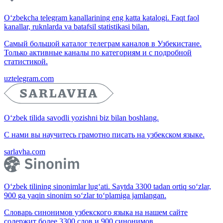
O‘zbekcha telegram kanallarining eng katta katalogi. Faqt faol
kanallar, ruknlarda va batafsil statistikasi bilan.
Самый большой каталог телеграм каналов в Узбекистане.
Только активные каналы по категориям и с подробной
статистикой.
uztelegram.com
O‘zbek tilida savodli yozishni biz bilan boshlang.
С нами вы научитесь грамотно писать на узбекском языке.
sarlavha.com
O‘zbek tilining sinonimlar lug‘ati. Saytda 3300 tadan ortiq so‘zlar,
900 ga yaqin sinonim so‘zlar to‘plamiga jamlangan.
Словарь синонимов узбекского языка на нашем сайте
содержит более 3300 слов и 900 синонимов.