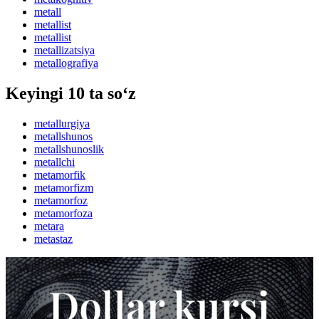
metall
metallist
metallist
metallizatsiya
metallografiya
Keyingi 10 ta so‘z
metallurgiya
metallshunos
metallshunoslik
metallchi
metamorfik
metamorfizm
metamorfoz
metamorfoza
metara
metastaz