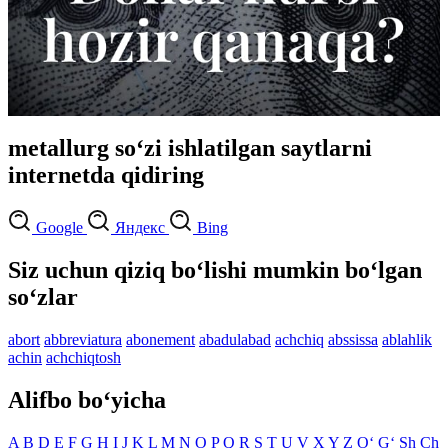
metallurg so‘zi ishlatilgan saytlarni
internetda qidiring
Google
Яндекс
Bing
Siz uchun qiziq bo‘lishi mumkin bo‘lgan
so‘zlar
abort
abbreviatura
abonement
abadulabad
achchiq
abssissa
ablahlik
achin
achchiqtosh
Alifbo bo‘yicha
A
B
D
E
F
G
H
I
J
K
L
M
N
O
P
Q
R
S
T
U
V
X
Y
Z
O‘
G‘
Sh
Ch