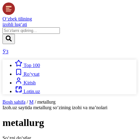
O‘zbek tilining
izohli lug‘ati
ЎЗ
Top 100
Ro‘yxat
Kirish
Lotin.uz
Bosh sahifa
/
M
/
metallurg
Izoh.uz
saytida
metallurg
so‘zining izohi va ma’nolari
metallurg
So‘zni do‘stlar