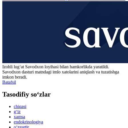
Izohli lugʻat
Savodxon
loyihasi bilan hamkorlikda yaratildi.
Savodxon dasturi matndagi imlo xatolarini aniqlash va tuzatishga
imkon beradi.
Batafsil
Tasodifiy so‘zlar
chiqasi
g‘iz
xamsa
endokrinologiya
o‘zgartir