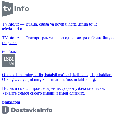
TVinfo.uz — Bugun, ertaga va keyingi hafta uchun to‘liq
teledasturlar.
TVinfo.uz — Телепрограмма на сегодня, завтра и ближайшую
неделю.
tvinfo.uz
O‘zbek Ismlarning to‘liq, batafsil ma’nosi, kelib chiqishi, shakllari.
O‘zingiz va yaqinlaringizni ismlari ma’nosini bilib oling.
Полный смысл, происхождение, формы узбекских имён.
Узнайте смысл своего имени и имён близких.
ismlar.com