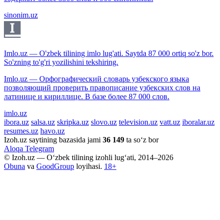
sinonim.uz
Imlo.uz — O'zbek tilining imlo lug'ati. Saytda 87 000 ortiq so'z bor.
So'zning to'g'ri yozilishini tekshiring.
Imlo.uz — Орфографический словарь узбекского языка
позволяющий проверить правописание узбекских слов на
латинице и кириллице. В базе более 87 000 слов.
imlo.uz
ibora.uz
salsa.uz
skripka.uz
slovo.uz
television.uz
vatt.uz
iboralar.uz
resumes.uz
havo.uz
Izoh.uz saytining bazasida jami
36 149
ta so‘z bor
Aloqa
Telegram
© Izoh.uz — O‘zbek tilining izohli lug‘ati, 2014–2026
Obuna
va
GoodGroup
loyihasi.
18+