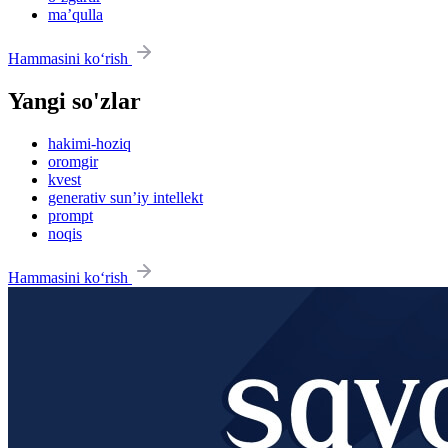
maʼqulla
Hammasini ko‘rish
Yangi so'zlar
hakimi-hoziq
oromgir
kvest
generativ sun’iy intellekt
prompt
noqis
Hammasini ko‘rish