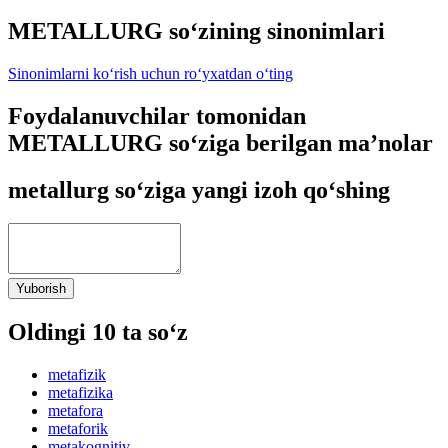
METALLURG so‘zining sinonimlari
Sinonimlarni ko‘rish uchun ro‘yxatdan o‘ting
Foydalanuvchilar tomonidan
METALLURG so‘ziga berilgan ma’nolar
metallurg so‘ziga yangi izoh qo‘shing
Yuborish
Oldingi 10 ta so‘z
metafizik
metafizika
metafora
metaforik
metakognitiv