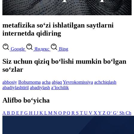
metafizika so‘zi ishlatilgan saytlarni
internetda qidiring
Google
Яндекс
Bing
Siz uchun qiziq bo‘lishi mumkin bo‘lgan
so‘zlar
abbosiy
Boburnoma
acha
abjaq
Yevrokomissiya
achchiqlash
abadiylashtiril
abadiylash
aʼlochilik
Alifbo bo‘yicha
A
B
D
E
F
G
H
I
J
K
L
M
N
O
P
Q
R
S
T
U
V
X
Y
Z
O‘
G‘
Sh
Ch