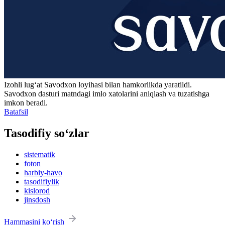
Izohli lugʻat
Savodxon
loyihasi bilan hamkorlikda yaratildi.
Savodxon dasturi matndagi imlo xatolarini aniqlash va tuzatishga
imkon beradi.
Batafsil
Tasodifiy so‘zlar
sistematik
foton
harbiy-havo
tasodifiylik
kislorod
jinsdosh
Hammasini ko‘rish