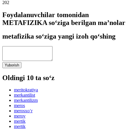
202
Foydalanuvchilar tomonidan
METAFIZIKA so‘ziga berilgan ma’nolar
metafizika so‘ziga yangi izoh qo‘shing
Yuborish
Oldingi 10 ta so‘z
meritokratiya
merkantilist
merkantilizm
meros
merosxo‘r
merov
mertik
mertik