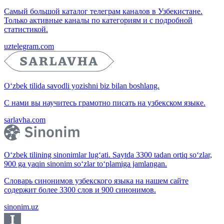
Самый большой каталог телеграм каналов в Узбекистане.
Только активные каналы по категориям и с подробной
статистикой.
uztelegram.com
O‘zbek tilida savodli yozishni biz bilan boshlang.
С нами вы научитесь грамотно писать на узбекском языке.
sarlavha.com
O‘zbek tilining sinonimlar lug‘ati. Saytda 3300 tadan ortiq so‘zlar,
900 ga yaqin sinonim so‘zlar to‘plamiga jamlangan.
Словарь синонимов узбекского языка на нашем сайте
содержит более 3300 слов и 900 синонимов.
sinonim.uz