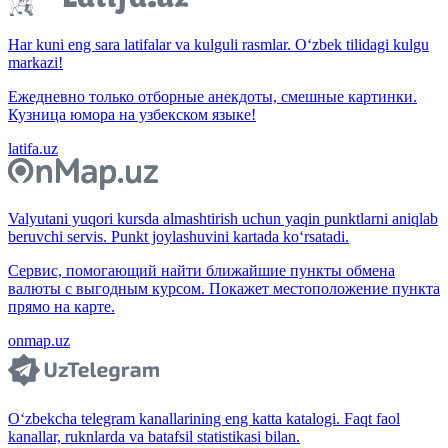
Har kuni eng sara latifalar va kulguli rasmlar. O‘zbek tilidagi kulgu
markazi!
Ежедневно только отборные анекдоты, смешные картинки.
Кузница юмора на узбекском языке!
latifa.uz
Valyutani yuqori kursda almashtirish uchun yaqin punktlarni aniqlab
beruvchi servis. Punkt joylashuvini kartada ko‘rsatadi.
Сервис, помогающий найти ближайшие пункты обмена
валюты с выгодным курсом. Покажет местоположение пункта
прямо на карте.
onmap.uz
O‘zbekcha telegram kanallarining eng katta katalogi. Faqt faol
kanallar, ruknlarda va batafsil statistikasi bilan.