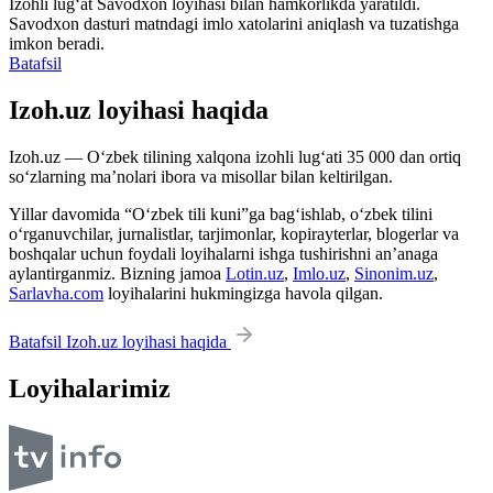
Izohli lugʻat
Savodxon
loyihasi bilan hamkorlikda yaratildi.
Savodxon dasturi matndagi imlo xatolarini aniqlash va tuzatishga
imkon beradi.
Batafsil
Izoh.uz loyihasi haqida
Izoh.uz — O‘zbek tilining xalqona izohli lug‘ati 35 000 dan ortiq
so‘zlarning ma’nolari ibora va misollar bilan keltirilgan.
Yillar davomida “O‘zbek tili kuni”ga bag‘ishlab, o‘zbek tilini
o‘rganuvchilar, jurnalistlar, tarjimonlar, kopirayterlar, blogerlar va
boshqalar uchun foydali loyihalarni ishga tushirishni an’anaga
aylantirganmiz. Bizning jamoa
Lotin.uz
,
Imlo.uz
,
Sinonim.uz
,
Sarlavha.com
loyihalarini hukmingizga havola qilgan.
Batafsil Izoh.uz loyihasi haqida
Loyihalarimiz