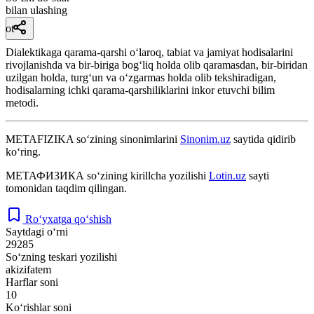
bilan ulashing
ot
Dialektikaga qarama-qarshi oʻlaroq, tabiat va jamiyat hodisalarini
rivojlanishda va bir-biriga bogʻliq holda olib qaramasdan, bir-biridan
uzilgan holda, turgʻun va oʻzgarmas holda olib tekshiradigan,
hodisalarning ichki qarama-qarshiliklarini inkor etuvchi bilim
metodi.
METAFIZIKA
so‘zining sinonimlarini
Sinonim.uz
saytida qidirib
ko‘ring.
МЕТАФИЗИКА
so‘zining kirillcha yozilishi
Lotin.uz
sayti
tomonidan taqdim qilingan.
Ro‘yxatga qo‘shish
Saytdagi o‘rni
29285
So‘zning teskari yozilishi
akizifatem
Harflar soni
10
Ko‘rishlar soni