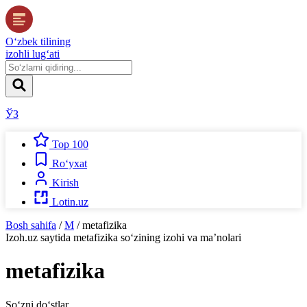
O‘zbek tilining
izohli lug‘ati
ЎЗ
Top 100
Ro‘yxat
Kirish
Lotin.uz
Bosh sahifa
/
M
/
metafizika
Izoh.uz
saytida
metafizika
so‘zining izohi va ma’nolari
metafizika
So‘zni do‘stlar