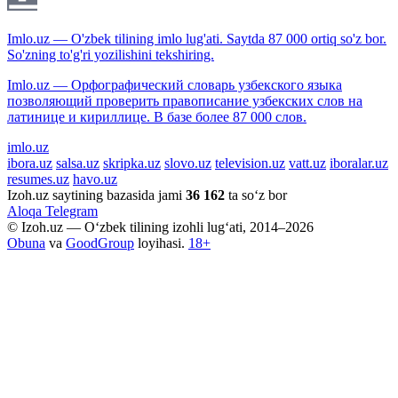
Imlo.uz — O'zbek tilining imlo lug'ati. Saytda 87 000 ortiq so'z bor.
So'zning to'g'ri yozilishini tekshiring.
Imlo.uz — Орфографический словарь узбекского языка
позволяющий проверить правописание узбекских слов на
латинице и кириллице. В базе более 87 000 слов.
imlo.uz
ibora.uz
salsa.uz
skripka.uz
slovo.uz
television.uz
vatt.uz
iboralar.uz
resumes.uz
havo.uz
Izoh.uz saytining bazasida jami
36 162
ta so‘z bor
Aloqa
Telegram
© Izoh.uz — O‘zbek tilining izohli lug‘ati, 2014–2026
Obuna
va
GoodGroup
loyihasi.
18+