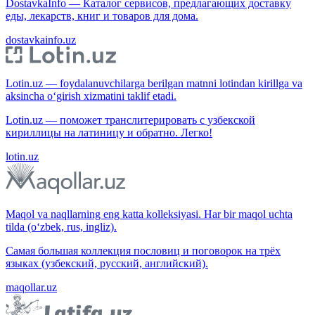
DostavkaInfo — Каталог сервисов, предлагающих доставку
еды, лекарств, книг и товаров для дома.
dostavkainfo.uz
Lotin.uz — foydalanuvchilarga berilgan matnni lotindan kirillga va
aksincha o‘girish xizmatini taklif etadi.
Lotin.uz — поможет транслитерировать с узбекской
кириллицы на латиницу и обратно. Легко!
lotin.uz
Maqol va naqllarning eng katta kolleksiyasi. Har bir maqol uchta
tilda (o‘zbek, rus, ingliz).
Самая большая коллекция пословиц и поговорок на трёх
языках (узбекский, русский, английский).
maqollar.uz