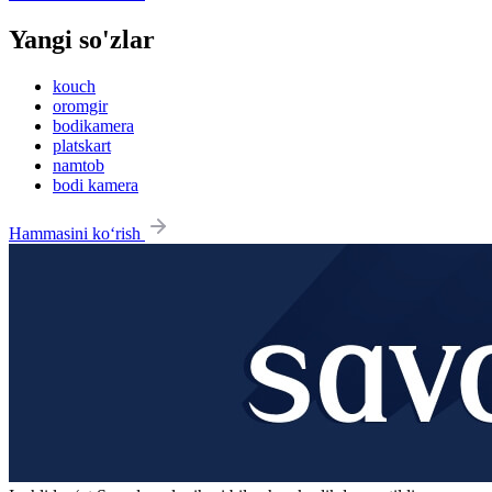
Yangi so'zlar
kouch
oromgir
bodikamera
platskart
namtob
bodi kamera
Hammasini ko‘rish