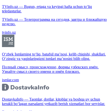
TVinfo.uz — Bugun, ertaga va keyingi hafta uchun to‘liq
teledasturlar.
TVinfo.uz — Телепрограмма на сегодня, завтра и ближайшую
неделю.
tvinfo.uz
O‘zbek Ismlarning to‘liq, batafsil ma’nosi, kelib chiqishi, shakllari.
O‘zingiz va yaqinlaringizni ismlari ma’nosini bilib oling.
Полный смысл, происхождение, формы узбекских имён.
Узнайте смысл своего имени и имён близких.
ismlar.com
DostavkaInfo — Taomlar, dorilar, kitoblar va boshqa uy uchun
kerakli bo‘lagan narsalarni yetkazib berish xizmatlari bor servislar.