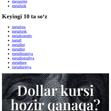
messenjer
metafizik
Keyingi 10 ta so‘z
metafora
metaforik
metakognitiv
metall
metallist
metallist
metallizatsiya
metallografiya
metallurg
metallurgiya