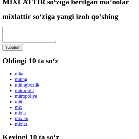
MIXLATTIR so‘ziga berilgan ma’nolar
mixlattir so‘ziga yangi izoh qo‘shing
Yuborish
Oldingi 10 ta so‘z
mita
miting
mitingbozlik
mitropolit
mitropoliya
mitti
mix
mixla
mixlan
mixlat
Keyingi 10 ta so‘z