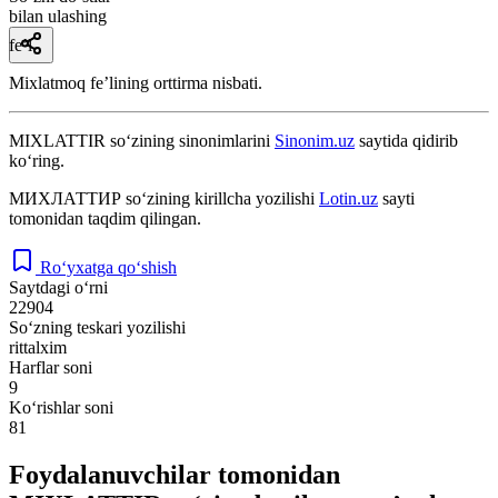
bilan ulashing
fe’l
Mixlatmoq feʼlining orttirma nisbati.
MIXLATTIR
so‘zining sinonimlarini
Sinonim.uz
saytida qidirib
ko‘ring.
МИХЛАТТИР
so‘zining kirillcha yozilishi
Lotin.uz
sayti
tomonidan taqdim qilingan.
Ro‘yxatga qo‘shish
Saytdagi o‘rni
22904
So‘zning teskari yozilishi
rittalxim
Harflar soni
9
Ko‘rishlar soni
81
Foydalanuvchilar tomonidan