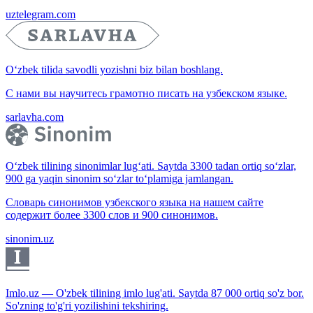
uztelegram.com
O‘zbek tilida savodli yozishni biz bilan boshlang.
С нами вы научитесь грамотно писать на узбекском языке.
sarlavha.com
O‘zbek tilining sinonimlar lug‘ati. Saytda 3300 tadan ortiq so‘zlar,
900 ga yaqin sinonim so‘zlar to‘plamiga jamlangan.
Словарь синонимов узбекского языка на нашем сайте
содержит более 3300 слов и 900 синонимов.
sinonim.uz
Imlo.uz — O'zbek tilining imlo lug'ati. Saytda 87 000 ortiq so'z bor.
So'zning to'g'ri yozilishini tekshiring.