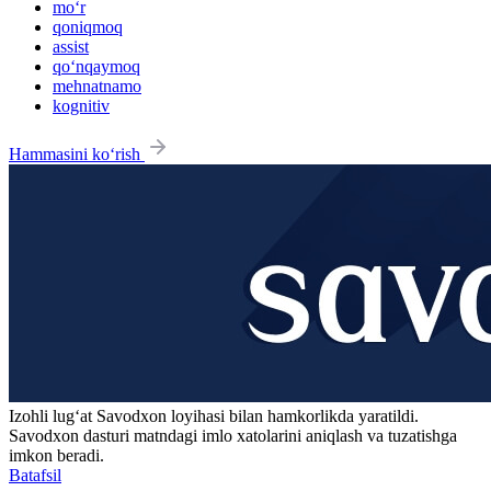
mo‘r
qoniqmoq
assist
qo‘nqaymoq
mehnatnamo
kognitiv
Hammasini ko‘rish
Izohli lugʻat
Savodxon
loyihasi bilan hamkorlikda yaratildi.
Savodxon dasturi matndagi imlo xatolarini aniqlash va tuzatishga
imkon beradi.
Batafsil