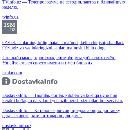
TVinfo.uz — Телепрограмма на сегодня, завтра и ближайшую
неделю.
tvinfo.uz
O‘zbek Ismlarning to‘liq, batafsil ma’nosi, kelib chiqishi, shakllari.
O‘zingiz va yaqinlaringizni ismlari ma’nosini bilib oling.
Полный смысл, происхождение, формы узбекских имён.
Узнайте смысл своего имени и имён близких.
ismlar.com
DostavkaInfo — Taomlar, dorilar, kitoblar va boshqa uy uchun
kerakli bo‘lagan narsalarni yetkazib berish xizmatlari bor servislar.
DostavkaInfo — Каталог сервисов, предлагающих доставку
еды, лекарств, книг и товаров для дома.
dostavkainfo.uz