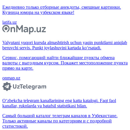
Ежедневно только отборные анекдоты, смешные картинки.
Кузница юмора на узбекском языке!
latifa.uz
Valyutani yuqori kursda almashtirish uchun yaqin punktlarni aniqlab
beruvchi servis. Punkt joylashuvini kartada ko‘rsatadi.
Сервис, помогающий найти ближайшие пункты обмена
валюты с выгодным курсом. Покажет местоположение пункта
прямо на карте.
onmap.uz
O‘zbekcha telegram kanallarining eng katta katalogi. Faqt faol
kanallar, ruknlarda va batafsil statistikasi bilan.
Самый большой каталог телеграм каналов в Узбекистане.
Только активные каналы по категориям и с подробной
статистикой.