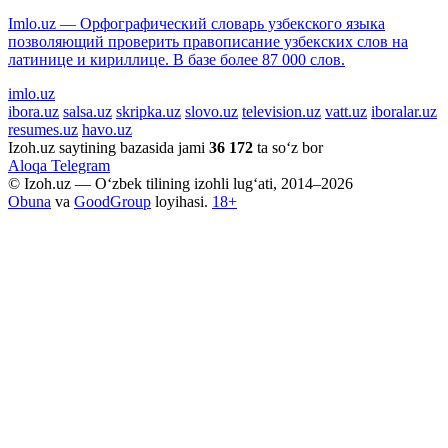
Imlo.uz — Орфографический словарь узбекского языка
позволяющий проверить правописание узбекских слов на
латинице и кириллице. В базе более 87 000 слов.
imlo.uz
ibora.uz
salsa.uz
skripka.uz
slovo.uz
television.uz
vatt.uz
iboralar.uz
resumes.uz
havo.uz
Izoh.uz saytining bazasida jami
36 172
ta so‘z bor
Aloqa
Telegram
© Izoh.uz — O‘zbek tilining izohli lug‘ati, 2014–2026
Obuna
va
GoodGroup
loyihasi.
18+