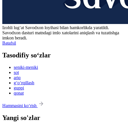
Izohli lugʻat
Savodxon
loyihasi bilan hamkorlikda yaratildi.
Savodxon dasturi matndagi imlo xatolarini aniqlash va tuzatishga
imkon beradi.
Batafsil
Tasodifiy so‘zlar
seniki-meniki
sot
ariq
g‘o‘rqillash
guppi
qonat
Hammasini ko‘rish
Yangi so'zlar