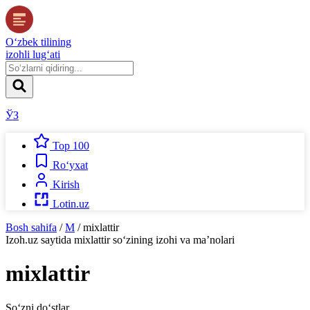
O‘zbek tilining
izohli lug‘ati
ЎЗ
Top 100
Ro‘yxat
Kirish
Lotin.uz
Bosh sahifa
/
M
/
mixlattir
Izoh.uz
saytida
mixlattir
so‘zining izohi va ma’nolari
mixlattir
So‘zni do‘stlar