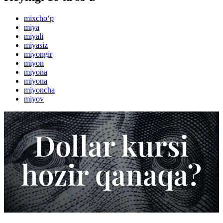
mixcho‘p
miya
miyali
miyasiz
miyongir
miyon
miyona
miyona
miyoncha
miyov