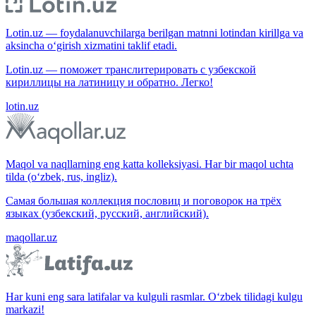
Lotin.uz — foydalanuvchilarga berilgan matnni lotindan kirillga va
aksincha o‘girish xizmatini taklif etadi.
Lotin.uz — поможет транслитерировать с узбекской
кириллицы на латиницу и обратно. Легко!
lotin.uz
Maqol va naqllarning eng katta kolleksiyasi. Har bir maqol uchta
tilda (o‘zbek, rus, ingliz).
Самая большая коллекция пословиц и поговорок на трёх
языках (узбекский, русский, английский).
maqollar.uz
Har kuni eng sara latifalar va kulguli rasmlar. O‘zbek tilidagi kulgu
markazi!