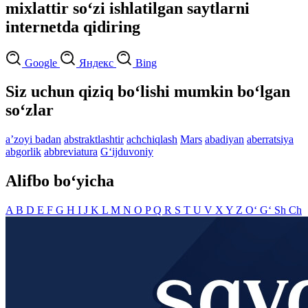
mixlattir so‘zi ishlatilgan saytlarni
internetda qidiring
Google
Яндекс
Bing
Siz uchun qiziq bo‘lishi mumkin bo‘lgan
so‘zlar
aʼzoyi badan
abstraktlashtir
achchiqlash
Mars
abadiyan
aberratsiya
abgorlik
abbreviatura
G‘ijduvoniy
Alifbo bo‘yicha
A
B
D
E
F
G
H
I
J
K
L
M
N
O
P
Q
R
S
T
U
V
X
Y
Z
O‘
G‘
Sh
Ch