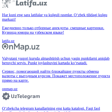
Har kuni eng sara latifalar va kulguli rasmlar. O‘zbek tilidagi kulgu
markazi!
Ежедневно только отборные анекдоты, смешные картинки.
Кузница юмора на узбекском языке!
latifa.uz
Valyutani yuqori kursda almashtirish uchun yaqin punktlarni aniqlab
beruvchi servis. Punkt joylashuvini kartada ko‘rsatadi.
Сервис, помогающий найти ближайшие пункты обмена
валюты с выгодным курсом. Покажет местоположение пункта
прямо на карте.
onmap.uz
O‘zbekcha telegram kanallarining eng katta katalogi. Faqt faol