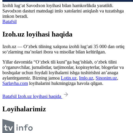
Izohli lugʻat
Savodxon
loyihasi bilan hamkorlikda yaratildi.
Savodxon dasturi matndagi imlo xatolarini aniqlash va tuzatishga
imkon beradi.
Batafsil
Izoh.uz loyihasi haqida
Izoh.uz — O‘zbek tilining xalqona izohli lug‘ati 35 000 dan ortiq
so‘zlarning ma’nolari ibora va misollar bilan keltirilgan.
Yillar davomida “O‘zbek tili kuni”ga bag‘ishlab, o‘zbek tilini
o‘rganuvchilar, jurnalistlar, tarjimonlar, kopirayterlar, blogerlar va
boshqalar uchun foydali loyihalarni ishga tushirishni an’anaga
aylantirganmiz. Bizning jamoa
Lotin.uz
,
Imlo.uz
,
Sinonim.uz
,
Sarlavha.com
loyihalarini hukmingizga havola qilgan.
Batafsil Izoh.uz loyihasi haqida
Loyihalarimiz