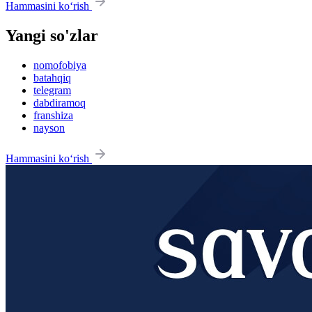
Hammasini ko‘rish
Yangi so'zlar
nomofobiya
batahqiq
telegram
dabdiramoq
franshiza
nayson
Hammasini ko‘rish