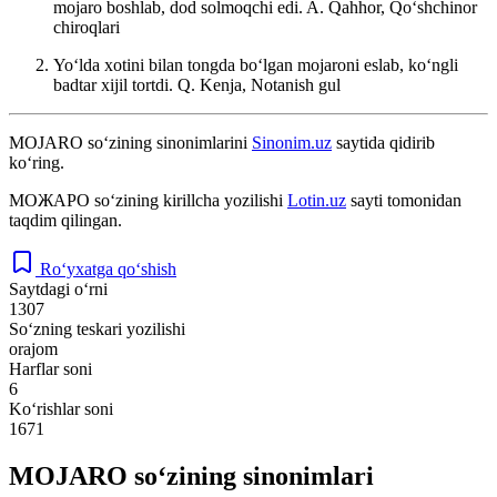
mojaro boshlab, dod solmoqchi edi.
A. Qahhor, Qoʻshchinor
chiroqlari
Yoʻlda xotini bilan tongda boʻlgan mojaroni eslab, koʻngli
badtar xijil tortdi.
Q. Kenja, Notanish gul
MOJARO
so‘zining sinonimlarini
Sinonim.uz
saytida qidirib
ko‘ring.
МОЖАРО
so‘zining kirillcha yozilishi
Lotin.uz
sayti tomonidan
taqdim qilingan.
Ro‘yxatga qo‘shish
Saytdagi o‘rni
1307
So‘zning teskari yozilishi
orajom
Harflar soni
6
Ko‘rishlar soni
1671
MOJARO so‘zining sinonimlari