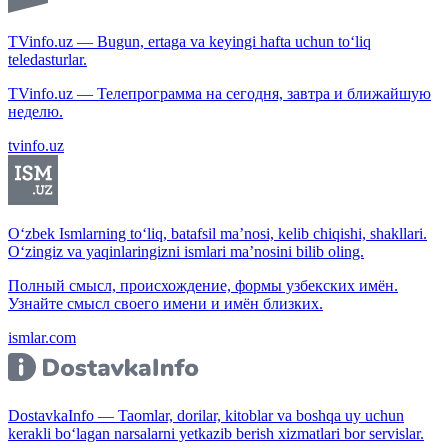
TVinfo.uz — Bugun, ertaga va keyingi hafta uchun to‘liq
teledasturlar.
TVinfo.uz — Телепрограмма на сегодня, завтра и ближайшую
неделю.
tvinfo.uz
O‘zbek Ismlarning to‘liq, batafsil ma’nosi, kelib chiqishi, shakllari.
O‘zingiz va yaqinlaringizni ismlari ma’nosini bilib oling.
Полный смысл, происхождение, формы узбекских имён.
Узнайте смысл своего имени и имён близких.
ismlar.com
DostavkaInfo — Taomlar, dorilar, kitoblar va boshqa uy uchun
kerakli bo‘lagan narsalarni yetkazib berish xizmatlari bor servislar.