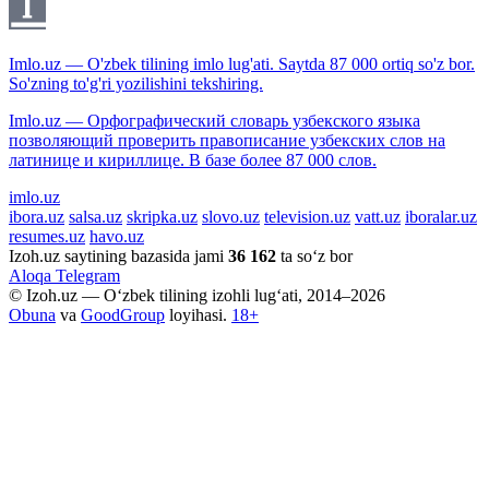
Imlo.uz — O'zbek tilining imlo lug'ati. Saytda 87 000 ortiq so'z bor.
So'zning to'g'ri yozilishini tekshiring.
Imlo.uz — Орфографический словарь узбекского языка
позволяющий проверить правописание узбекских слов на
латинице и кириллице. В базе более 87 000 слов.
imlo.uz
ibora.uz
salsa.uz
skripka.uz
slovo.uz
television.uz
vatt.uz
iboralar.uz
resumes.uz
havo.uz
Izoh.uz saytining bazasida jami
36 162
ta so‘z bor
Aloqa
Telegram
© Izoh.uz — O‘zbek tilining izohli lug‘ati, 2014–2026
Obuna
va
GoodGroup
loyihasi.
18+