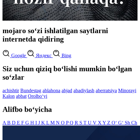
mojaro so‘zi ishlatilgan saytlarni
internetda qidiring
Google
Яндекс
Bing
Siz uchun qiziq bo‘lishi mumkin bo‘lgan
so‘zlar
achishtir
Bundestag
ablahona
abjad
abadiylash
aberratsiya
Minorayi
Kalon
abbat
Orolbo‘yi
Alifbo bo‘yicha
A
B
D
E
F
G
H
I
J
K
L
M
N
O
P
Q
R
S
T
U
V
X
Y
Z
O‘
G‘
Sh
Ch