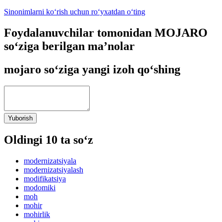
Sinonimlarni ko‘rish uchun ro‘yxatdan o‘ting
Foydalanuvchilar tomonidan MOJARO
so‘ziga berilgan ma’nolar
mojaro so‘ziga yangi izoh qo‘shing
Yuborish
Oldingi 10 ta so‘z
modernizatsiyala
modernizatsiyalash
modifikatsiya
modomiki
moh
mohir
mohirlik