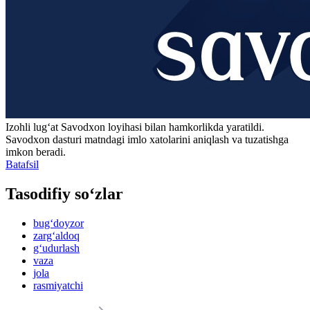
Izohli lugʻat
Savodxon
loyihasi bilan hamkorlikda yaratildi.
Savodxon dasturi matndagi imlo xatolarini aniqlash va tuzatishga
imkon beradi.
Batafsil
Tasodifiy so‘zlar
bug‘doyzor
zarg‘aldoq
g‘udurlash
vaza
jola
rasmiyatchi