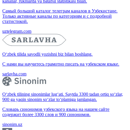
kanallar, ruknlarda va batafsil statistikasi bilan.
Самый большой каталог телеграм каналов в Узбекистане.
Только активные каналы по категориям и с подробной
статистикой.
uztelegram.com
O‘zbek tilida savodli yozishni biz bilan boshlang.
С нами вы научитесь грамотно писать на узбекском языке.
sarlavha.com
O‘zbek tilining sinonimlar lug‘ati. Saytda 3300 tadan ortiq so‘zlar,
900 ga yaqin sinonim so‘zlar to‘plamiga jamlangan.
Словарь синонимов узбекского языка на нашем сайте
содержит более 3300 слов и 900 синонимов.
sinonim.uz