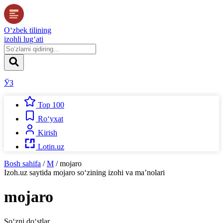
O‘zbek tilining
izohli lug‘ati
ЎЗ
Top 100
Ro‘yxat
Kirish
Lotin.uz
Bosh sahifa
/
M
/
mojaro
Izoh.uz
saytida
mojaro
so‘zining izohi va ma’nolari
mojaro
So‘zni do‘stlar