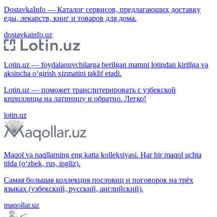
DostavkaInfo — Каталог сервисов, предлагающих доставку
еды, лекарств, книг и товаров для дома.
dostavkainfo.uz
Lotin.uz — foydalanuvchilarga berilgan matnni lotindan kirillga va
aksincha o‘girish xizmatini taklif etadi.
Lotin.uz — поможет транслитерировать с узбекской
кириллицы на латиницу и обратно. Легко!
lotin.uz
Maqol va naqllarning eng katta kolleksiyasi. Har bir maqol uchta
tilda (o‘zbek, rus, ingliz).
Самая большая коллекция пословиц и поговорок на трёх
языках (узбекский, русский, английский).
maqollar.uz