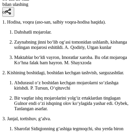
bilan ulashing
ot
1. Hodisa, voqea (aso-san, salbiy voqea-hodisa haqida).
Dahshatli mojarolar.
Zaynabning jinni boʻlib ogʻasi tomonidan ushlanib, kishanga
solingan mojarosi eshitildi.
A. Qodiriy, Utgan kunlar
Maktablar boʻldi vayron, Imoratlar xaroba. Bu ofat mojaroga
Koʻhna falak ham hayron.
M. Shayxzoda
2. Kishining boshidagi, boshidan kechgan tashvish, sarguzashtlar.
Abdurasul oʻz boshidan kechgan mojarolarni soʻzlashga
kirishdi.
P. Tursun, Oʻqituvchi
Bir vaqtlar ishq mojarolarini yolgʻiz ertaklardan tinglagan
Gulnor endi oʻzi ishqning olov koʻylagida yashar edi.
Oybek,
Tanlangan asarlar.
3. Janjal, tortishuv, gʻalva.
Sharofat Sidiqjonning gʻashiga tegmoqchi, shu yerda biron