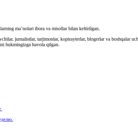
arning ma’nolari ibora va misollar bilan keltirilgan.
hilar, jurnalistlar, tarjimonlar, kopirayterlar, blogerlar va boshqalar u
ini hukmingizga havola qilgan.
.
еделю.