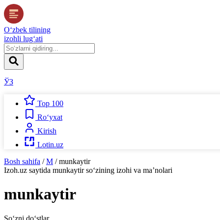
O‘zbek tilining
izohli lug‘ati
ЎЗ
Top 100
Ro‘yxat
Kirish
Lotin.uz
Bosh sahifa
/
M
/
munkaytir
Izoh.uz
saytida
munkaytir
so‘zining izohi va ma’nolari
munkaytir
So‘zni do‘stlar