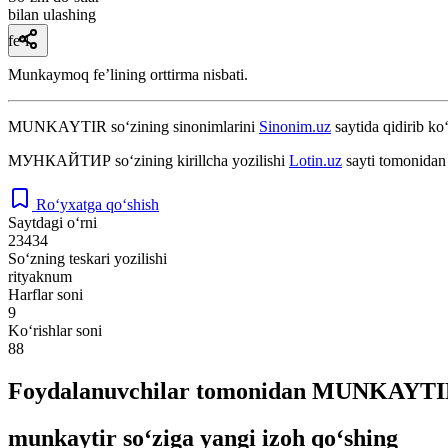
bilan ulashing
fe’l
Munkaymoq feʼlining orttirma nisbati.
MUNKAYTIR
so‘zining sinonimlarini
Sinonim.uz
saytida qidirib ko‘
МУНКАЙТИР
so‘zining kirillcha yozilishi
Lotin.uz
sayti tomonidan 
Ro‘yxatga qo‘shish
Saytdagi o‘rni
23434
So‘zning teskari yozilishi
rityaknum
Harflar soni
9
Ko‘rishlar soni
88
Foydalanuvchilar tomonidan MUNKAYTIR 
munkaytir so‘ziga yangi izoh qo‘shing