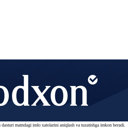
 dasturi matndagi imlo xatolarini aniqlash va tuzatishga imkon beradi.