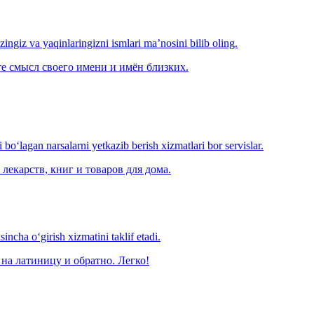
‘zingiz va yaqinlaringizni ismlari ma’nosini bilib oling.
е смысл своего имени и имён близких.
o‘lagan narsalarni yetkazib berish xizmatlari bor servislar.
лекарств, книг и товаров для дома.
ncha o‘girish xizmatini taklif etadi.
на латиницу и обратно. Легко!