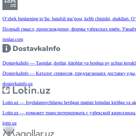
O‘zbek Ismlarning to‘liq, batafsil ma’nosi, kelib chiqishi, shakllari. O
Полный смысл, происхождение, формы узбекских имён. Узнайт
ismlar.com
DostavkaInfo — Taomlar, dorilar, kitoblar va boshqa uy uchun kerakli b
DostavkaInfo — Каталог сервисов, предлагающих доставку еды, 
dostavkainfo.uz
Lotin.uz — foydalanuvchilarga berilgan matnni lotindan kirillga va aksi
Lotin.uz — поможет транслитерировать с узбекской кириллицы 
lotin.uz