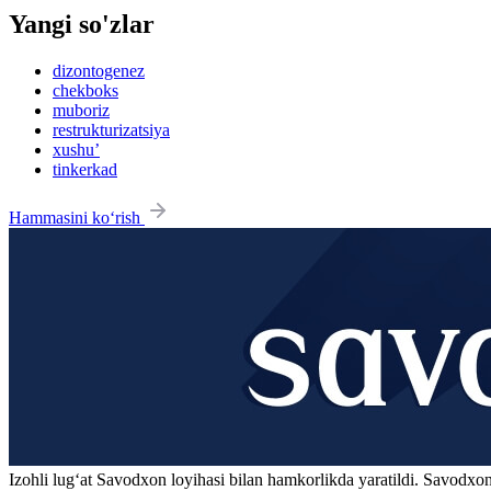
Yangi so'zlar
dizontogenez
chekboks
muboriz
restrukturizatsiya
xushu’
tinkerkad
Hammasini ko‘rish
Izohli lugʻat
Savodxon
loyihasi bilan hamkorlikda yaratildi. Savodxon