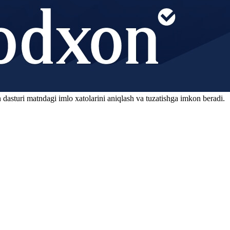
 dasturi matndagi imlo xatolarini aniqlash va tuzatishga imkon beradi.