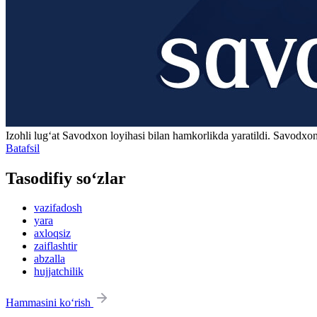
Izohli lugʻat
Savodxon
loyihasi bilan hamkorlikda yaratildi. Savodxon
Batafsil
Tasodifiy so‘zlar
vazifadosh
yara
axloqsiz
zaiflashtir
abzalla
hujjatchilik
Hammasini ko‘rish