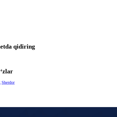
netda qidiring
‘zlar
k
Sherdor