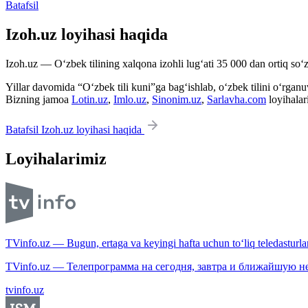
Batafsil
Izoh.uz loyihasi haqida
Izoh.uz — O‘zbek tilining xalqona izohli lug‘ati 35 000 dan ortiq so‘zl
Yillar davomida “O‘zbek tili kuni”ga bag‘ishlab, o‘zbek tilini o‘rganuvc
Bizning jamoa
Lotin.uz
,
Imlo.uz
,
Sinonim.uz
,
Sarlavha.com
loyihalar
Batafsil Izoh.uz loyihasi haqida
Loyihalarimiz
TVinfo.uz — Bugun, ertaga va keyingi hafta uchun to‘liq teledasturlar
TVinfo.uz — Телепрограмма на сегодня, завтра и ближайшую н
tvinfo.uz