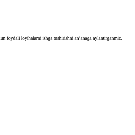
chun foydali loyihalarni ishga tushirishni an’anaga aylantirganmiz.