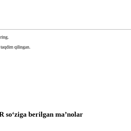
ring.
taqdim qilingan.
so‘ziga berilgan ma’nolar