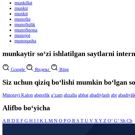
munkillat
munkir
munkit
munofiq
munofiqlik
munofiqona
munojot
munoqasha
munkaytir so‘zi ishlatilgan saytlarni inter
Google
Яндекс
Bing
Siz uchun qiziq bo‘lishi mumkin bo‘lgan so
Minorayi Kalon
abgorlik
aʼzam
abzalla
abbat
abadiylash
abr
abadiyli
Alifbo bo‘yicha
A
B
D
E
F
G
H
I
J
K
L
M
N
O
P
Q
R
S
T
U
V
X
Y
Z
O‘
G‘
Sh
Ch