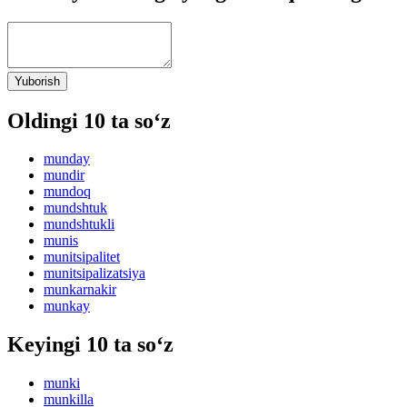
Yuborish
Oldingi 10 ta so‘z
munday
mundir
mundoq
mundshtuk
mundshtukli
munis
munitsipalitet
munitsipalizatsiya
munkarnakir
munkay
Keyingi 10 ta so‘z
munki
munkilla