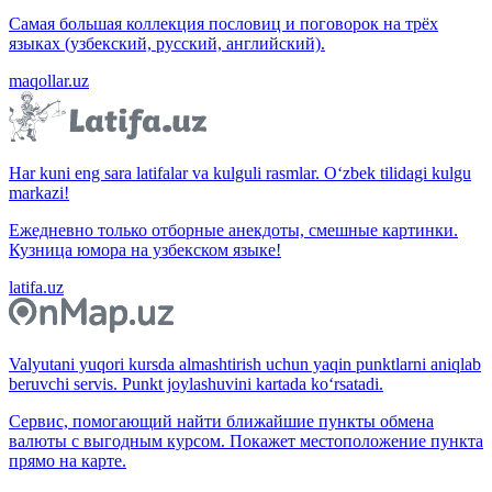
Самая большая коллекция пословиц и поговорок на трёх
языках (узбекский, русский, английский).
maqollar.uz
Har kuni eng sara latifalar va kulguli rasmlar. O‘zbek tilidagi kulgu
markazi!
Ежедневно только отборные анекдоты, смешные картинки.
Кузница юмора на узбекском языке!
latifa.uz
Valyutani yuqori kursda almashtirish uchun yaqin punktlarni aniqlab
beruvchi servis. Punkt joylashuvini kartada ko‘rsatadi.
Сервис, помогающий найти ближайшие пункты обмена
валюты с выгодным курсом. Покажет местоположение пункта
прямо на карте.