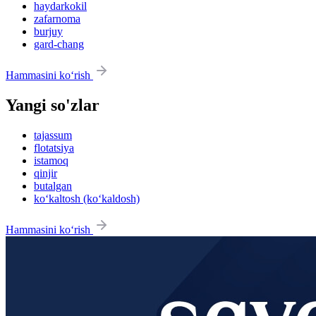
haydarkokil
zafarnoma
burjuy
gard-chang
Hammasini ko‘rish
Yangi so'zlar
tajassum
flotatsiya
istamoq
qinjir
butalgan
ko‘kaltosh (ko‘kaldosh)
Hammasini ko‘rish