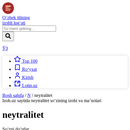
O‘zbek tilining
izohli lug‘ati
ЎЗ
Top 100
Ro‘yxat
Kirish
Lotin.uz
Bosh sahifa
/
N
/
neytralitet
Izoh.uz
saytida
neytralitet
so‘zining izohi va ma’nolari
neytralitet
So‘zni do‘stlar