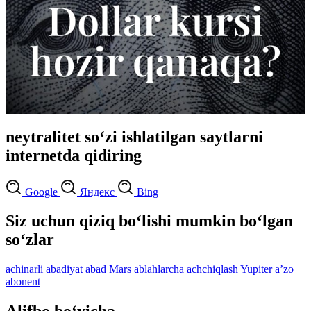
neytralitet so‘zi ishlatilgan saytlarni
internetda qidiring
Google
Яндекс
Bing
Siz uchun qiziq bo‘lishi mumkin bo‘lgan
so‘zlar
achinarli
abadiyat
abad
Mars
ablahlarcha
achchiqlash
Yupiter
aʼzo
abonent