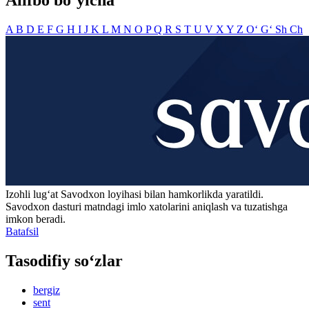
Alifbo bo‘yicha
A
B
D
E
F
G
H
I
J
K
L
M
N
O
P
Q
R
S
T
U
V
X
Y
Z
O‘
G‘
Sh
Ch
Izohli lugʻat
Savodxon
loyihasi bilan hamkorlikda yaratildi.
Savodxon dasturi matndagi imlo xatolarini aniqlash va tuzatishga
imkon beradi.
Batafsil
Tasodifiy so‘zlar
bergiz
sent