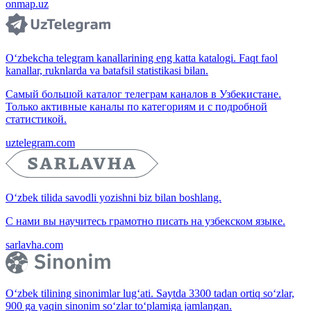
onmap.uz
O‘zbekcha telegram kanallarining eng katta katalogi. Faqt faol
kanallar, ruknlarda va batafsil statistikasi bilan.
Самый большой каталог телеграм каналов в Узбекистане.
Только активные каналы по категориям и с подробной
статистикой.
uztelegram.com
O‘zbek tilida savodli yozishni biz bilan boshlang.
С нами вы научитесь грамотно писать на узбекском языке.
sarlavha.com
O‘zbek tilining sinonimlar lug‘ati. Saytda 3300 tadan ortiq so‘zlar,
900 ga yaqin sinonim so‘zlar to‘plamiga jamlangan.