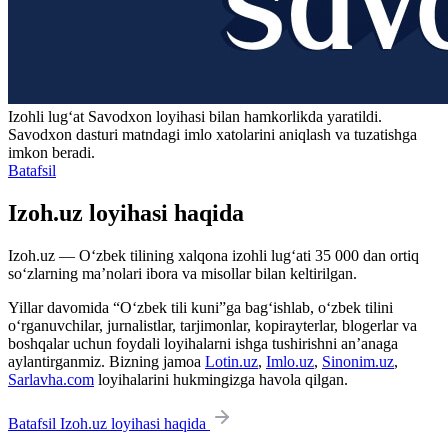
Izohli lugʻat
Savodxon
loyihasi bilan hamkorlikda yaratildi.
Savodxon dasturi matndagi imlo xatolarini aniqlash va tuzatishga
imkon beradi.
Batafsil
Izoh.uz loyihasi haqida
Izoh.uz — O‘zbek tilining xalqona izohli lug‘ati 35 000 dan ortiq
so‘zlarning ma’nolari ibora va misollar bilan keltirilgan.
Yillar davomida “O‘zbek tili kuni”ga bag‘ishlab, o‘zbek tilini
o‘rganuvchilar, jurnalistlar, tarjimonlar, kopirayterlar, blogerlar va
boshqalar uchun foydali loyihalarni ishga tushirishni an’anaga
aylantirganmiz. Bizning jamoa
Lotin.uz
,
Imlo.uz
,
Sinonim.uz
,
Sarlavha.com
loyihalarini hukmingizga havola qilgan.
Batafsil Izoh.uz loyihasi haqida