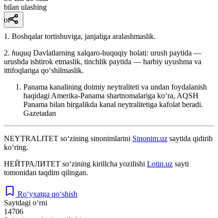
bilan ulashing
ot
1. Boshqalar tortishuviga, janjaliga aralashmaslik.
2.
huquq
Davlatlarning xalqaro-huquqiy holati: urush paytida —
urushda ishtirok etmaslik, tinchlik paytida — harbiy uyushma va
ittifoqlariga qoʻshilmaslik.
Panama kanalining doimiy neytraliteti va undan foydalanish
haqidagi Amerika-Panama shartnomalariga koʻra, AQSH
Panama bilan birgalikda kanal neytralitetiga kafolat beradi.
Gazetadan
NEYTRALITET
so‘zining sinonimlarini
Sinonim.uz
saytida qidirib
ko‘ring.
НЕЙТРАЛИТЕТ
so‘zining kirillcha yozilishi
Lotin.uz
sayti
tomonidan taqdim qilingan.
Ro‘yxatga qo‘shish
Saytdagi o‘rni
14706