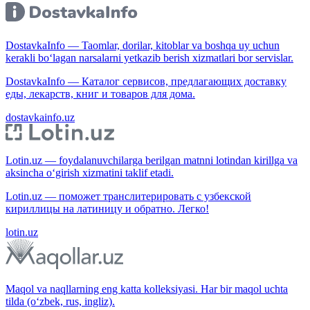
DostavkaInfo — Taomlar, dorilar, kitoblar va boshqa uy uchun
kerakli bo‘lagan narsalarni yetkazib berish xizmatlari bor servislar.
DostavkaInfo — Каталог сервисов, предлагающих доставку
еды, лекарств, книг и товаров для дома.
dostavkainfo.uz
Lotin.uz — foydalanuvchilarga berilgan matnni lotindan kirillga va
aksincha o‘girish xizmatini taklif etadi.
Lotin.uz — поможет транслитерировать с узбекской
кириллицы на латиницу и обратно. Легко!
lotin.uz
Maqol va naqllarning eng katta kolleksiyasi. Har bir maqol uchta
tilda (o‘zbek, rus, ingliz).