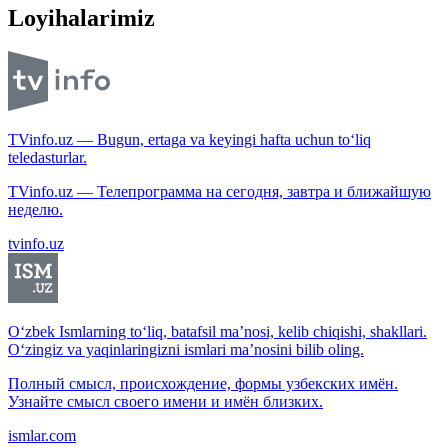
Loyihalarimiz
TVinfo.uz — Bugun, ertaga va keyingi hafta uchun to‘liq
teledasturlar.
TVinfo.uz — Телепрограмма на сегодня, завтра и ближайшую
неделю.
tvinfo.uz
O‘zbek Ismlarning to‘liq, batafsil ma’nosi, kelib chiqishi, shakllari.
O‘zingiz va yaqinlaringizni ismlari ma’nosini bilib oling.
Полный смысл, происхождение, формы узбекских имён.
Узнайте смысл своего имени и имён близких.
ismlar.com