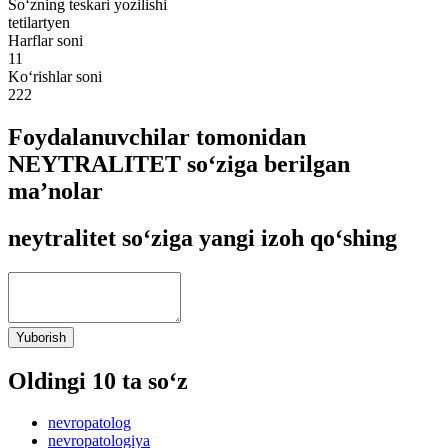
So‘zning teskari yozilishi
tetilartyen
Harflar soni
11
Ko‘rishlar soni
222
Foydalanuvchilar tomonidan
NEYTRALITET so‘ziga berilgan
ma’nolar
neytralitet so‘ziga yangi izoh qo‘shing
Yuborish
Oldingi 10 ta so‘z
nevropatolog
nevropatologiya