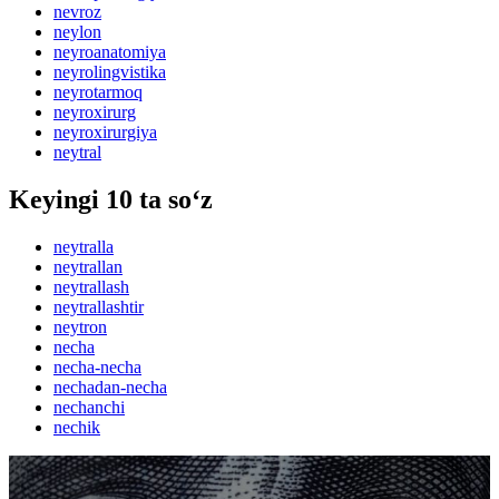
nevroz
neylon
neyroanatomiya
neyrolingvistika
neyrotarmoq
neyroxirurg
neyroxirurgiya
neytral
Keyingi 10 ta so‘z
neytralla
neytrallan
neytrallash
neytrallashtir
neytron
necha
necha-necha
nechadan-necha
nechanchi
nechik