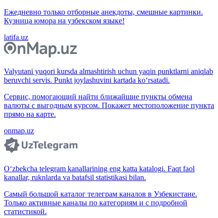
Ежедневно только отборные анекдоты, смешные картинки.
Кузница юмора на узбекском языке!
latifa.uz
Valyutani yuqori kursda almashtirish uchun yaqin punktlarni aniqlab
beruvchi servis. Punkt joylashuvini kartada ko‘rsatadi.
Сервис, помогающий найти ближайшие пункты обмена
валюты с выгодным курсом. Покажет местоположение пункта
прямо на карте.
onmap.uz
O‘zbekcha telegram kanallarining eng katta katalogi. Faqt faol
kanallar, ruknlarda va batafsil statistikasi bilan.
Самый большой каталог телеграм каналов в Узбекистане.
Только активные каналы по категориям и с подробной
статистикой.