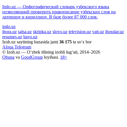
Imlo.uz — Орфографический словарь узбекского языка
позволяющий проверить правописание узбекских слов на
латинице и кириллице. В базе более 87 000 слов.
imlo.uz
ibora.uz
salsa.uz
skripka.uz
slovo.uz
television.uz
vatt.uz
iboralar.uz
resumes.uz
havo.uz
Izoh.uz saytining bazasida jami
36 175
ta so‘z bor
Aloqa
Telegram
© Izoh.uz — O‘zbek tilining izohli lug‘ati, 2014–2026
Obuna
va
GoodGroup
loyihasi.
18+