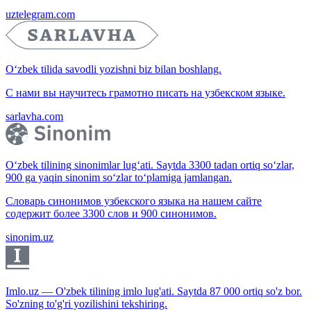
uztelegram.com
O‘zbek tilida savodli yozishni biz bilan boshlang.
С нами вы научитесь грамотно писать на узбекском языке.
sarlavha.com
O‘zbek tilining sinonimlar lug‘ati. Saytda 3300 tadan ortiq so‘zlar,
900 ga yaqin sinonim so‘zlar to‘plamiga jamlangan.
Словарь синонимов узбекского языка на нашем сайте
содержит более 3300 слов и 900 синонимов.
sinonim.uz
Imlo.uz — O'zbek tilining imlo lug'ati. Saytda 87 000 ortiq so'z bor.
So'zning to'g'ri yozilishini tekshiring.