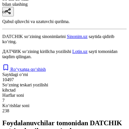
bilan ulashing
ot
Qabul qiluvchi va uzatuvchi qurilma.
DATCHIK
so‘zining sinonimlarini
Sinonim.uz
saytida qidirib
ko‘ring.
ДАТЧИК
so‘zining kirillcha yozilishi
Lotin.uz
sayti tomonidan
taqdim qilingan.
Ro‘yxatga qo‘shish
Saytdagi o‘rni
10497
So‘zning teskari yozilishi
kihctad
Harflar soni
7
Ko‘rishlar soni
238
Foydalanuvchilar tomonidan DATCHIK