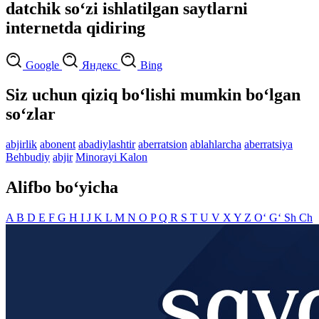
datchik so‘zi ishlatilgan saytlarni
internetda qidiring
Google
Яндекс
Bing
Siz uchun qiziq bo‘lishi mumkin bo‘lgan
so‘zlar
abjirlik
abonent
abadiylashtir
aberratsion
ablahlarcha
aberratsiya
Behbudiy
abjir
Minorayi Kalon
Alifbo bo‘yicha
A
B
D
E
F
G
H
I
J
K
L
M
N
O
P
Q
R
S
T
U
V
X
Y
Z
O‘
G‘
Sh
Ch