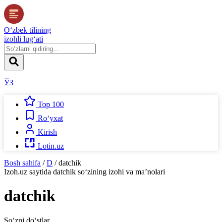
O‘zbek tilining
izohli lug‘ati
ЎЗ
Top 100
Ro‘yxat
Kirish
Lotin.uz
Bosh sahifa
/
D
/
datchik
Izoh.uz
saytida
datchik
so‘zining izohi va ma’nolari
datchik
So‘zni do‘stlar