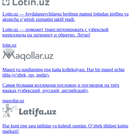
Lotin.uz — foydalanuvchilarga berilgan matnni lotindan kirillga va
aksincha o‘girish xizmatini taklif etadi.
Lotin.uz — поможет транслитерировать с узбекской
кириллицы на латиницу и обратно. Легко!
lotin.uz
Maqol va naqllarning eng katta kolleksiyasi. Har bir maqol uchta
tilda (o‘zbek, rus, ingliz).
Самая большая коллекция пословиц и поговорок на трёх
языках (узбекский, русский, английский).
maqollar.uz
Har kuni eng sara latifalar va kulguli rasmlar. O‘zbek tilidagi kulgu
markazi!