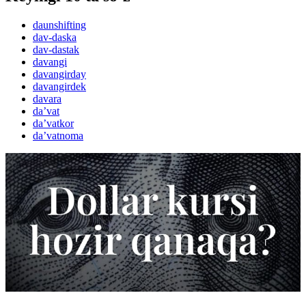
daunshifting
dav-daska
dav-dastak
davangi
davangirday
davangirdek
davara
daʼvat
daʼvatkor
daʼvatnoma