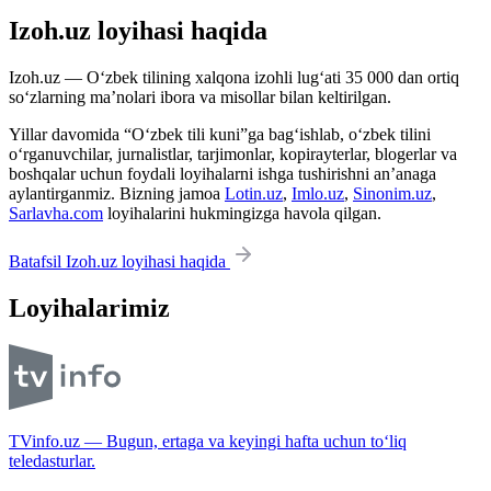
Izoh.uz loyihasi haqida
Izoh.uz — O‘zbek tilining xalqona izohli lug‘ati 35 000 dan ortiq
so‘zlarning ma’nolari ibora va misollar bilan keltirilgan.
Yillar davomida “O‘zbek tili kuni”ga bag‘ishlab, o‘zbek tilini
o‘rganuvchilar, jurnalistlar, tarjimonlar, kopirayterlar, blogerlar va
boshqalar uchun foydali loyihalarni ishga tushirishni an’anaga
aylantirganmiz. Bizning jamoa
Lotin.uz
,
Imlo.uz
,
Sinonim.uz
,
Sarlavha.com
loyihalarini hukmingizga havola qilgan.
Batafsil Izoh.uz loyihasi haqida
Loyihalarimiz
TVinfo.uz — Bugun, ertaga va keyingi hafta uchun to‘liq
teledasturlar.