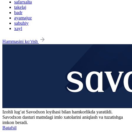
safarxalta
takelaj
badr
ayamajuz
sabuhiy
xayl
Hammasini ko‘rish
Izohli lugʻat
Savodxon
loyihasi bilan hamkorlikda yaratildi.
Savodxon dasturi matndagi imlo xatolarini aniqlash va tuzatishga
imkon beradi.
Batafsil