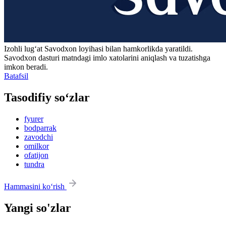
Izohli lugʻat
Savodxon
loyihasi bilan hamkorlikda yaratildi.
Savodxon dasturi matndagi imlo xatolarini aniqlash va tuzatishga
imkon beradi.
Batafsil
Tasodifiy so‘zlar
fyurer
bodparrak
zavodchi
omilkor
ofatijon
tundra
Hammasini ko‘rish
Yangi so'zlar