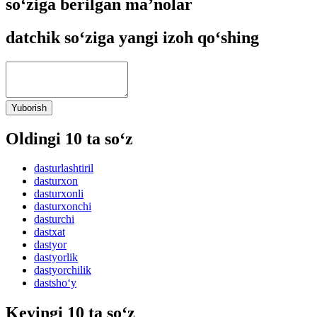
so‘ziga berilgan ma’nolar
datchik so‘ziga yangi izoh qo‘shing
Yuborish
Oldingi 10 ta so‘z
dasturlashtiril
dasturxon
dasturxonli
dasturxonchi
dasturchi
dastxat
dastyor
dastyorlik
dastyorchilik
dastsho‘y
Keyingi 10 ta so‘z