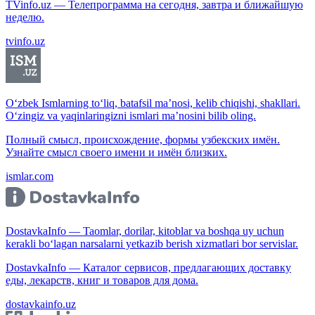
TVinfo.uz — Телепрограмма на сегодня, завтра и ближайшую
неделю.
tvinfo.uz
O‘zbek Ismlarning to‘liq, batafsil ma’nosi, kelib chiqishi, shakllari.
O‘zingiz va yaqinlaringizni ismlari ma’nosini bilib oling.
Полный смысл, происхождение, формы узбекских имён.
Узнайте смысл своего имени и имён близких.
ismlar.com
DostavkaInfo — Taomlar, dorilar, kitoblar va boshqa uy uchun
kerakli bo‘lagan narsalarni yetkazib berish xizmatlari bor servislar.
DostavkaInfo — Каталог сервисов, предлагающих доставку
еды, лекарств, книг и товаров для дома.
dostavkainfo.uz