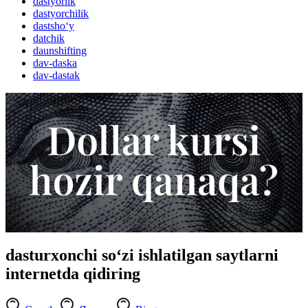
dastyorlik
dastyorchilik
dastsho‘y
datchik
daunshifting
dav-daska
dav-dastak
dasturxonchi so‘zi ishlatilgan saytlarni
internetda qidiring