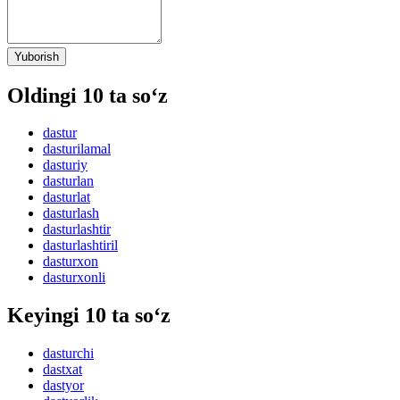
Yuborish
Oldingi 10 ta so‘z
dastur
dasturilamal
dasturiy
dasturlan
dasturlat
dasturlash
dasturlashtir
dasturlashtiril
dasturxon
dasturxonli
Keyingi 10 ta so‘z
dasturchi
dastxat
dastyor