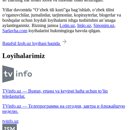
Yillar davomida “O‘zbek tili kuni”ga bag‘ishlab, o‘zbek tilini
o‘rganuvchilar, jurnalistlar, tarjimonlar, kopirayterlar, blogerlar va
boshqalar uchun foydali loyihalarni ishga tushirishni an’anaga
aylantirganmiz. Bizning jamoa
Lotin.uz
,
Imlo.uz
,
Sinonim.uz
,
Sarlavha.com
loyihalarini hukmingizga havola qilgan.
Batafsil Izoh.uz loyihasi haqida
Loyihalarimiz
TVinfo.uz — Bugun, ertaga va keyingi hafta uchun to‘liq
teledasturlar.
TVinfo.uz — Телепрограмма на сегодня, завтра и ближайшую
неделю.
tvinfo.uz