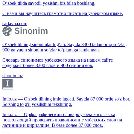
O‘zbek tilida savodli yozishni biz bilan boshlang.
С нами вы научитесь грамотно писать на узбекском языке.
sarlavha.com
O‘zbek tilining sinonimlar lug‘ati. Saytda 3300 tadan ortiq so‘zlar,
900 ga yaqin sinonim so‘zlar to‘plamiga jamlangan.
Словарь синонимов узбекского языка на нашем сайте
содержит более 3300 слов и 900 синонимов.
sinonim.uz
Imlo.uz — O'zbek tilining imlo lug'ati. Saytda 87 000 ortiq so'z bor.
So'zning to'g'ri yozilishini tekshiring.
Imlo.uz — Орфографический словарь узбекского языка
позволяющий проверить правописание узбекских слов на
латинице и кириллице. В базе более 87 000 слов.