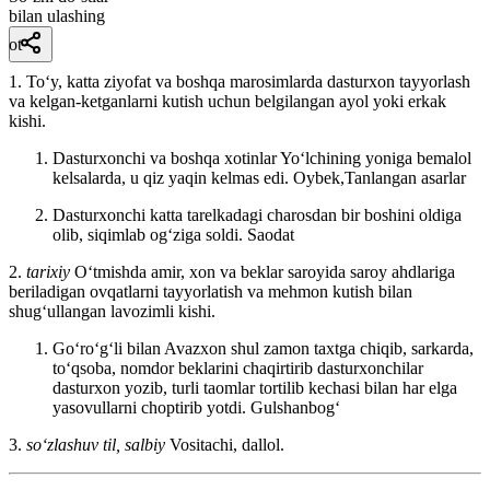
bilan ulashing
ot
1. Toʻy, katta ziyofat va boshqa marosimlarda dasturxon tayyorlash
va kelgan-ketganlarni kutish uchun belgilangan ayol yoki erkak
kishi.
Dasturxonchi va boshqa xotinlar Yoʻlchining yoniga bemalol
kelsalarda, u qiz yaqin kelmas edi.
Oybek,Tanlangan asarlar
Dasturxonchi katta tarelkadagi charosdan bir boshini oldiga
olib, siqimlab ogʻziga soldi.
Saodat
2.
tarixiy
Oʻtmishda amir, xon va beklar saroyida saroy ahdlariga
beriladigan ovqatlarni tayyorlatish va mehmon kutish bilan
shugʻullangan lavozimli kishi.
Goʻroʻgʻli bilan Avazxon shul zamon taxtga chiqib, sarkarda,
toʻqsoba, nomdor beklarini chaqirtirib dasturxonchilar
dasturxon yozib, turli taomlar tortilib kechasi bilan har elga
yasovullarni choptirib yotdi.
Gulshanbogʻ
3.
so‘zlashuv til, salbiy
Vositachi, dallol.