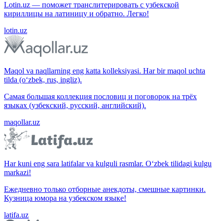
Lotin.uz — поможет транслитерировать с узбекской
кириллицы на латиницу и обратно. Легко!
lotin.uz
Maqol va naqllarning eng katta kolleksiyasi. Har bir maqol uchta
tilda (o‘zbek, rus, ingliz).
Самая большая коллекция пословиц и поговорок на трёх
языках (узбекский, русский, английский).
maqollar.uz
Har kuni eng sara latifalar va kulguli rasmlar. O‘zbek tilidagi kulgu
markazi!
Ежедневно только отборные анекдоты, смешные картинки.
Кузница юмора на узбекском языке!
latifa.uz