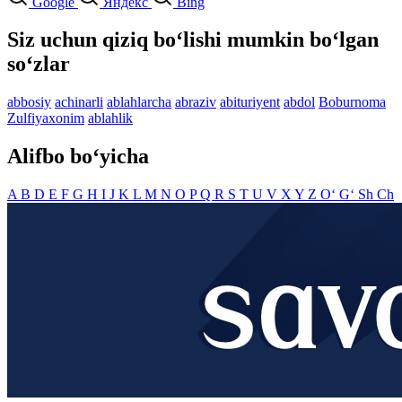
Google
Яндекс
Bing
Siz uchun qiziq bo‘lishi mumkin bo‘lgan
so‘zlar
abbosiy
achinarli
ablahlarcha
abraziv
abituriyent
abdol
Boburnoma
Zulfiyaxonim
ablahlik
Alifbo bo‘yicha
A
B
D
E
F
G
H
I
J
K
L
M
N
O
P
Q
R
S
T
U
V
X
Y
Z
O‘
G‘
Sh
Ch