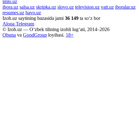
imlo.uz
ibora.uz
salsa.uz
skripka.uz
slovo.uz
television.uz
vatt.uz
iboralar.uz
resumes.uz
havo.uz
Izoh.uz saytining bazasida jami
36 149
ta so‘z bor
Aloqa
Telegram
© Izoh.uz — O‘zbek tilining izohli lug‘ati, 2014–2026
Obuna
va
GoodGroup
loyihasi.
18+