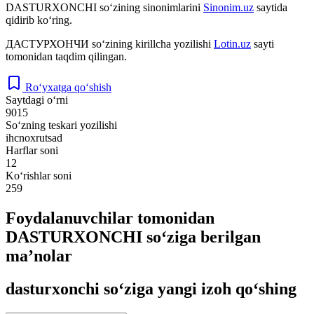
DASTURXONCHI
so‘zining sinonimlarini
Sinonim.uz
saytida
qidirib ko‘ring.
ДАСТУРХОНЧИ
so‘zining kirillcha yozilishi
Lotin.uz
sayti
tomonidan taqdim qilingan.
Ro‘yxatga qo‘shish
Saytdagi o‘rni
9015
So‘zning teskari yozilishi
ihcnoxrutsad
Harflar soni
12
Ko‘rishlar soni
259
Foydalanuvchilar tomonidan
DASTURXONCHI so‘ziga berilgan
ma’nolar
dasturxonchi so‘ziga yangi izoh qo‘shing