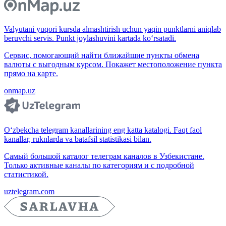
Valyutani yuqori kursda almashtirish uchun yaqin punktlarni aniqlab
beruvchi servis. Punkt joylashuvini kartada ko‘rsatadi.
Сервис, помогающий найти ближайшие пункты обмена
валюты с выгодным курсом. Покажет местоположение пункта
прямо на карте.
onmap.uz
O‘zbekcha telegram kanallarining eng katta katalogi. Faqt faol
kanallar, ruknlarda va batafsil statistikasi bilan.
Самый большой каталог телеграм каналов в Узбекистане.
Только активные каналы по категориям и с подробной
статистикой.
uztelegram.com