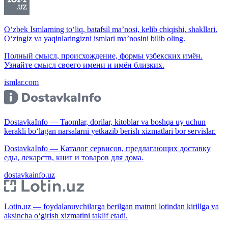
O‘zbek Ismlarning to‘liq, batafsil ma’nosi, kelib chiqishi, shakllari.
O‘zingiz va yaqinlaringizni ismlari ma’nosini bilib oling.
Полный смысл, происхождение, формы узбекских имён.
Узнайте смысл своего имени и имён близких.
ismlar.com
DostavkaInfo — Taomlar, dorilar, kitoblar va boshqa uy uchun
kerakli bo‘lagan narsalarni yetkazib berish xizmatlari bor servislar.
DostavkaInfo — Каталог сервисов, предлагающих доставку
еды, лекарств, книг и товаров для дома.
dostavkainfo.uz
Lotin.uz — foydalanuvchilarga berilgan matnni lotindan kirillga va
aksincha o‘girish xizmatini taklif etadi.