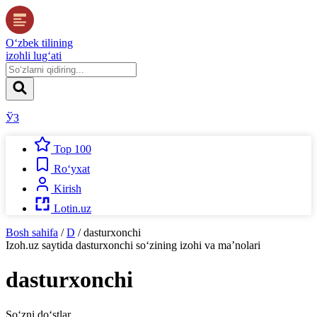
O‘zbek tilining
izohli lug‘ati
ЎЗ
Top 100
Ro‘yxat
Kirish
Lotin.uz
Bosh sahifa
/
D
/
dasturxonchi
Izoh.uz
saytida
dasturxonchi
so‘zining izohi va ma’nolari
dasturxonchi
So‘zni do‘stlar