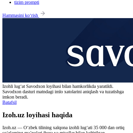
tizim prompti
Hammasini ko‘rish
Izohli lugʻat
Savodxon
loyihasi bilan hamkorlikda yaratildi.
Savodxon dasturi matndagi imlo xatolarini aniqlash va tuzatishga
imkon beradi.
Batafsil
Izoh.uz loyihasi haqida
Izoh.uz — O‘zbek tilining xalqona izohli lug‘ati 35 000 dan ortiq
so‘zlarning ma’nolari ibora va misollar bilan keltirilgan.