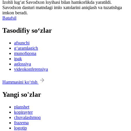
Izohli lugʻat
Savodxon
loyihasi bilan hamkorlikda yaratildi.
Savodxon dasturi matndagi imlo xatolarini aniqlash va tuzatishga
imkon beradi.
Batafsil
Tasodifiy so‘zlar
afsunchi
g‘aramlagich
munofiqona
ipak
aglossiya
videokonferensiya
Hammasini ko‘rish
Yangi so'zlar
planshet
kopirayter
chuvalashmoq
frazema
logotip