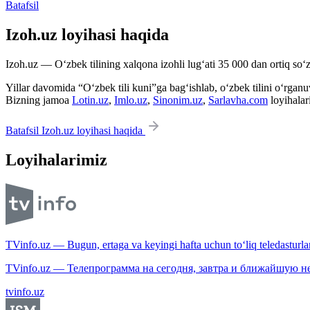
Batafsil
Izoh.uz loyihasi haqida
Izoh.uz — O‘zbek tilining xalqona izohli lug‘ati 35 000 dan ortiq so‘zl
Yillar davomida “O‘zbek tili kuni”ga bag‘ishlab, o‘zbek tilini o‘rganuvc
Bizning jamoa
Lotin.uz
,
Imlo.uz
,
Sinonim.uz
,
Sarlavha.com
loyihalar
Batafsil Izoh.uz loyihasi haqida
Loyihalarimiz
TVinfo.uz — Bugun, ertaga va keyingi hafta uchun to‘liq teledasturlar
TVinfo.uz — Телепрограмма на сегодня, завтра и ближайшую н
tvinfo.uz