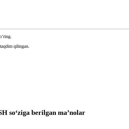
o‘ring.
taqdim qilingan.
 so‘ziga berilgan ma’nolar