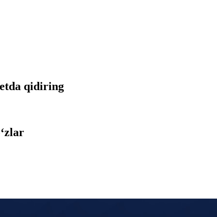
netda qidiring
‘zlar