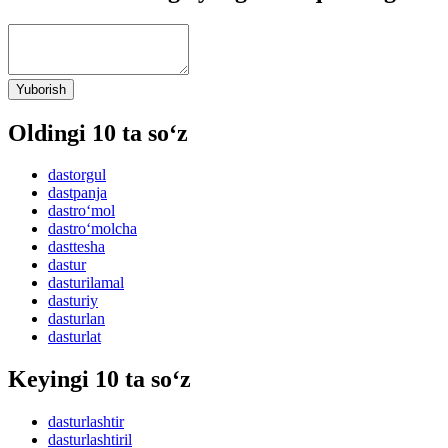
Yuborish
Oldingi 10 ta so‘z
dastorgul
dastpanja
dastro‘mol
dastro‘molcha
dasttesha
dastur
dasturilamal
dasturiy
dasturlan
dasturlat
Keyingi 10 ta so‘z
dasturlashtir
dasturlashtiril