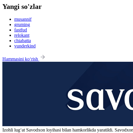
Yangi so'zlar
musannif
gruming
fastfud
relokant
chiabatta
vunderkind
Hammasini ko‘rish
Izohli lugʻat
Savodxon
loyihasi bilan hamkorlikda yaratildi. Savodxon