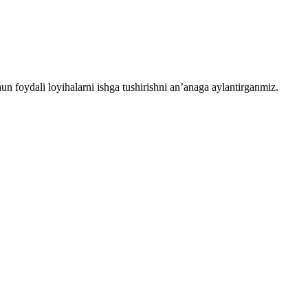
chun foydali loyihalarni ishga tushirishni an’anaga aylantirganmiz.