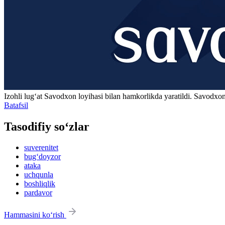
Izohli lugʻat
Savodxon
loyihasi bilan hamkorlikda yaratildi. Savodxon
Batafsil
Tasodifiy so‘zlar
suverenitet
bug‘doyzor
ataka
uchqunla
boshliqlik
pardavor
Hammasini ko‘rish