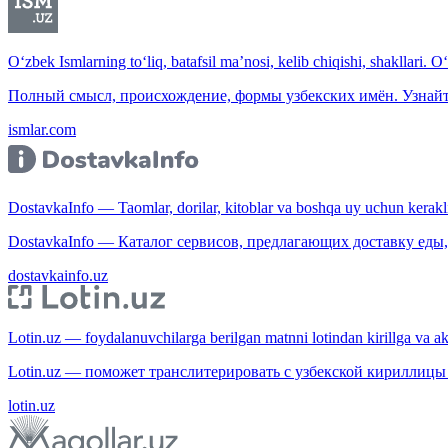
O‘zbek Ismlarning to‘liq, batafsil ma’nosi, kelib chiqishi, shakllari. O
Полный смысл, происхождение, формы узбекских имён. Узнайт
ismlar.com
DostavkaInfo — Taomlar, dorilar, kitoblar va boshqa uy uchun kerakli b
DostavkaInfo — Каталог сервисов, предлагающих доставку еды, 
dostavkainfo.uz
Lotin.uz — foydalanuvchilarga berilgan matnni lotindan kirillga va aksi
Lotin.uz — поможет транслитерировать с узбекской кириллицы 
lotin.uz