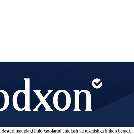
 dasturi matndagi imlo xatolarini aniqlash va tuzatishga imkon beradi.