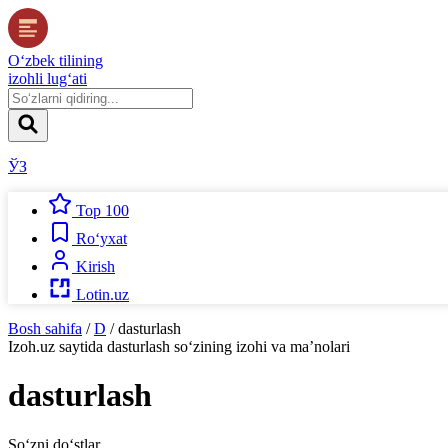
O‘zbek tilining
izohli lug‘ati
ЎЗ
Top 100
Ro‘yxat
Kirish
Lotin.uz
Bosh sahifa
/
D
/
dasturlash
Izoh.uz
saytida
dasturlash
so‘zining izohi va ma’nolari
dasturlash
So‘zni do‘stlar