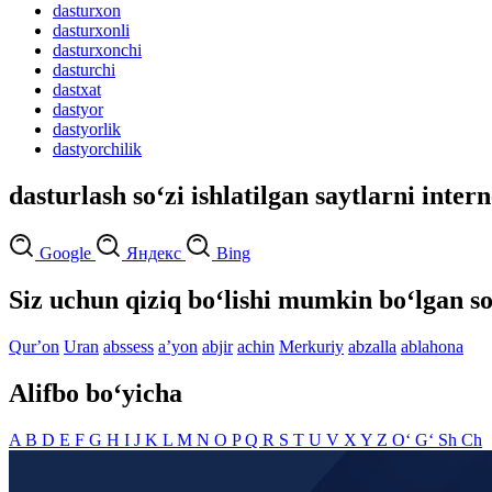
dasturxon
dasturxonli
dasturxonchi
dasturchi
dastxat
dastyor
dastyorlik
dastyorchilik
dasturlash so‘zi ishlatilgan saytlarni inter
Google
Яндекс
Bing
Siz uchun qiziq bo‘lishi mumkin bo‘lgan so
Qurʼon
Uran
abssess
aʼyon
abjir
achin
Merkuriy
abzalla
ablahona
Alifbo bo‘yicha
A
B
D
E
F
G
H
I
J
K
L
M
N
O
P
Q
R
S
T
U
V
X
Y
Z
O‘
G‘
Sh
Ch