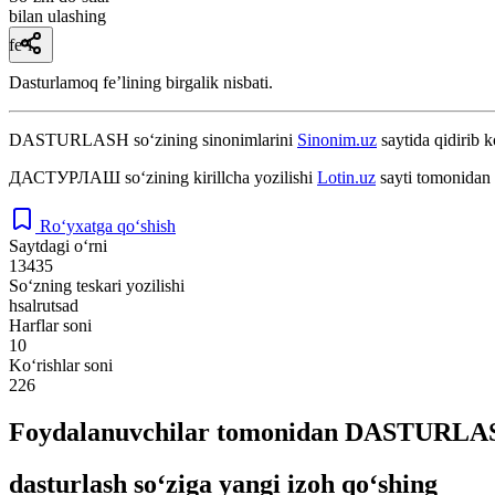
bilan ulashing
fe’l
Dasturlamoq feʼlining birgalik nisbati.
DASTURLASH
so‘zining sinonimlarini
Sinonim.uz
saytida qidirib k
ДАСТУРЛАШ
so‘zining kirillcha yozilishi
Lotin.uz
sayti tomonidan 
Ro‘yxatga qo‘shish
Saytdagi o‘rni
13435
So‘zning teskari yozilishi
hsalrutsad
Harflar soni
10
Ko‘rishlar soni
226
Foydalanuvchilar tomonidan DASTURLASH
dasturlash so‘ziga yangi izoh qo‘shing