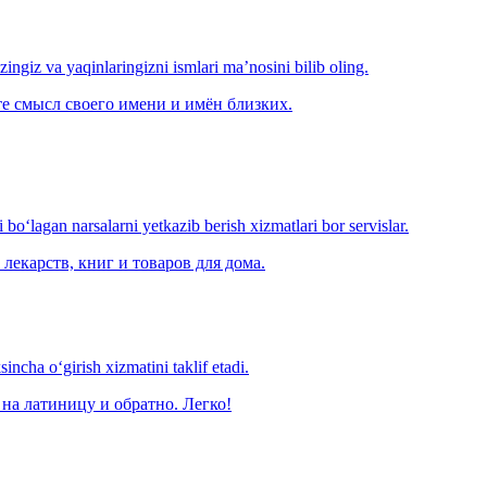
‘zingiz va yaqinlaringizni ismlari ma’nosini bilib oling.
е смысл своего имени и имён близких.
o‘lagan narsalarni yetkazib berish xizmatlari bor servislar.
лекарств, книг и товаров для дома.
ncha o‘girish xizmatini taklif etadi.
на латиницу и обратно. Легко!