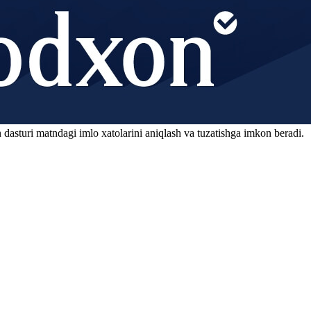
 dasturi matndagi imlo xatolarini aniqlash va tuzatishga imkon beradi.