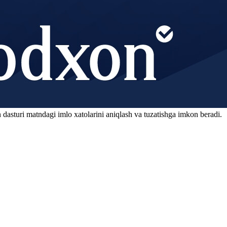
 dasturi matndagi imlo xatolarini aniqlash va tuzatishga imkon beradi.