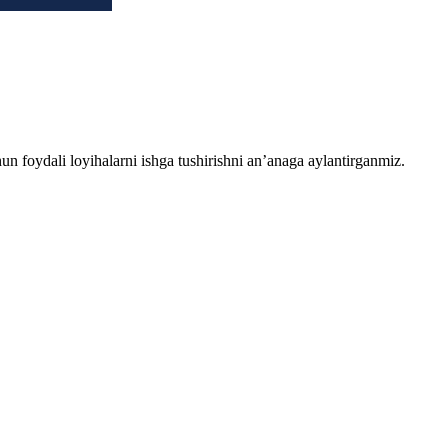
chun foydali loyihalarni ishga tushirishni an’anaga aylantirganmiz.