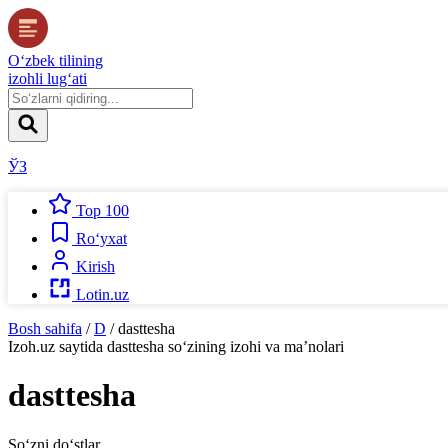
O‘zbek tilining
izohli lug‘ati
ЎЗ
Top 100
Ro‘yxat
Kirish
Lotin.uz
Bosh sahifa
/
D
/
dasttesha
Izoh.uz
saytida
dasttesha
so‘zining izohi va ma’nolari
dasttesha
So‘zni do‘stlar