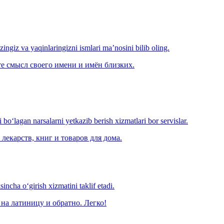
‘zingiz va yaqinlaringizni ismlari ma’nosini bilib oling.
е смысл своего имени и имён близких.
o‘lagan narsalarni yetkazib berish xizmatlari bor servislar.
лекарств, книг и товаров для дома.
ncha o‘girish xizmatini taklif etadi.
на латиницу и обратно. Легко!