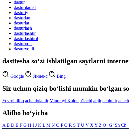
dastur
dasturilamal
dasturiy
dasturlan
dasturlat
dasturlash
dasturlashtir
dasturlashtiril
dasturxon
dasturxonli
dasttesha so‘zi ishlatilgan saytlarni intern
Google
Яндекс
Bing
Siz uchun qiziq bo‘lishi mumkin bo‘lgan so
Yevroittifoq
achchiqlantir
Minorayi Kalon
aʼlochi
abjir
achimtir
achch
Alifbo bo‘yicha
A
B
D
E
F
G
H
I
J
K
L
M
N
O
P
Q
R
S
T
U
V
X
Y
Z
O‘
G‘
Sh
Ch