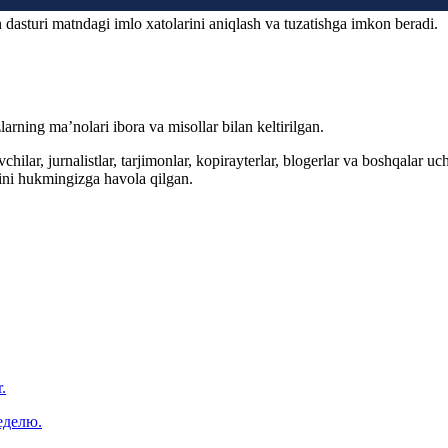
 dasturi matndagi imlo xatolarini aniqlash va tuzatishga imkon beradi.
arning ma’nolari ibora va misollar bilan keltirilgan.
hilar, jurnalistlar, tarjimonlar, kopirayterlar, blogerlar va boshqalar u
ini hukmingizga havola qilgan.
.
еделю.