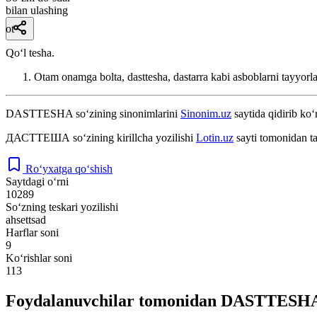
bilan ulashing
ot
Qoʻl tesha.
Otam onamga bolta, dasttesha, dastarra kabi asboblarni tayyorl
DASTTESHA
so‘zining sinonimlarini
Sinonim.uz
saytida qidirib ko‘
ДАСТТЕША
so‘zining kirillcha yozilishi
Lotin.uz
sayti tomonidan t
Ro‘yxatga qo‘shish
Saytdagi o‘rni
10289
So‘zning teskari yozilishi
ahsettsad
Harflar soni
9
Ko‘rishlar soni
113
Foydalanuvchilar tomonidan DASTTESHA s