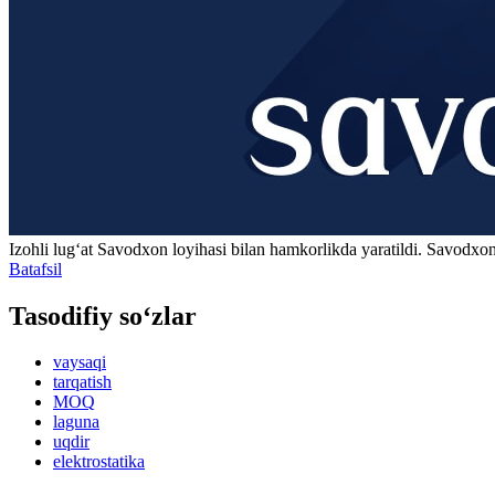
Izohli lugʻat
Savodxon
loyihasi bilan hamkorlikda yaratildi. Savodxon
Batafsil
Tasodifiy so‘zlar
vaysaqi
tarqatish
MOQ
laguna
uqdir
elektrostatika