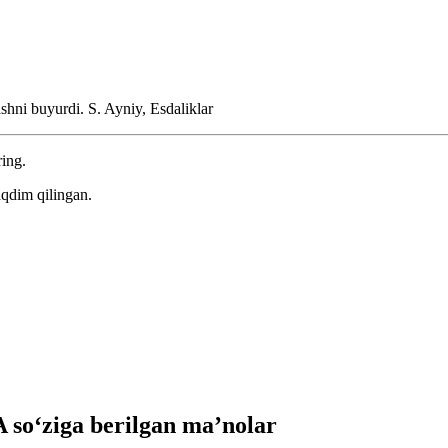
ashni buyurdi. S.
Ayniy, Esdaliklar
ring.
aqdim qilingan.
o‘ziga berilgan ma’nolar