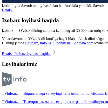
Izohli lugʻat
Savodxon
loyihasi bilan hamkorlikda yaratildi. Savodxon
Batafsil
Izoh.uz loyihasi haqida
Izoh.uz — O‘zbek tilining xalqona izohli lug‘ati 35 000 dan ortiq so‘zl
Yillar davomida “O‘zbek tili kuni”ga bag‘ishlab, o‘zbek tilini o‘rganuvc
Bizning jamoa
Lotin.uz
,
Imlo.uz
,
Sinonim.uz
,
Sarlavha.com
loyihalar
Batafsil Izoh.uz loyihasi haqida
Loyihalarimiz
TVinfo.uz — Bugun, ertaga va keyingi hafta uchun to‘liq teledasturlar
TVinfo.uz — Телепрограмма на сегодня, завтра и ближайшую н