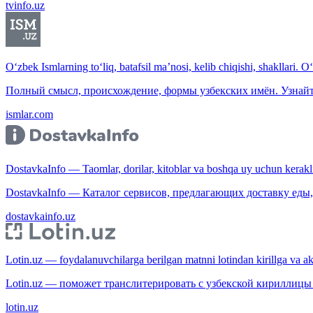
tvinfo.uz
O‘zbek Ismlarning to‘liq, batafsil ma’nosi, kelib chiqishi, shakllari. O
Полный смысл, происхождение, формы узбекских имён. Узнайт
ismlar.com
DostavkaInfo — Taomlar, dorilar, kitoblar va boshqa uy uchun kerakli b
DostavkaInfo — Каталог сервисов, предлагающих доставку еды, 
dostavkainfo.uz
Lotin.uz — foydalanuvchilarga berilgan matnni lotindan kirillga va aksi
Lotin.uz — поможет транслитерировать с узбекской кириллицы 
lotin.uz