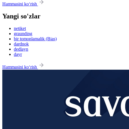
Hammasini ko‘rish
Yangi so'zlar
netiket
graunding
bir tomonlamalik (Bias)
dardnok
dedlayn
dayr
Hammasini ko‘rish