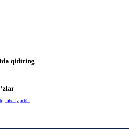
etda qidiring
‘zlar
iq
abbosiy
achin