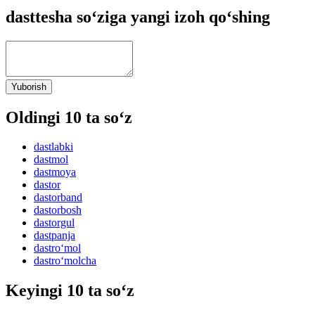
dasttesha so‘ziga yangi izoh qo‘shing
Yuborish
Oldingi 10 ta so‘z
dastlabki
dastmol
dastmoya
dastor
dastorband
dastorbosh
dastorgul
dastpanja
dastro‘mol
dastro‘molcha
Keyingi 10 ta so‘z