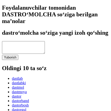
Foydalanuvchilar tomonidan
DASTRO‘MOLCHA so‘ziga berilgan
ma’nolar
dastro‘molcha so‘ziga yangi izoh qo‘shing
Yuborish
Oldingi 10 ta so‘z
dastlab
dastlabki
dastmol
dastmoya
dastor
dastorband
dastorbosh
dastorgul