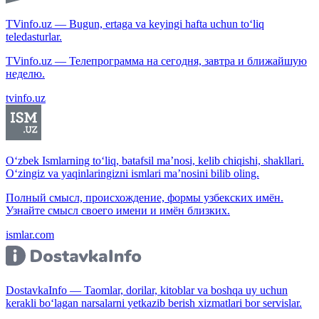
TVinfo.uz — Bugun, ertaga va keyingi hafta uchun to‘liq
teledasturlar.
TVinfo.uz — Телепрограмма на сегодня, завтра и ближайшую
неделю.
tvinfo.uz
O‘zbek Ismlarning to‘liq, batafsil ma’nosi, kelib chiqishi, shakllari.
O‘zingiz va yaqinlaringizni ismlari ma’nosini bilib oling.
Полный смысл, происхождение, формы узбекских имён.
Узнайте смысл своего имени и имён близких.
ismlar.com
DostavkaInfo — Taomlar, dorilar, kitoblar va boshqa uy uchun
kerakli bo‘lagan narsalarni yetkazib berish xizmatlari bor servislar.