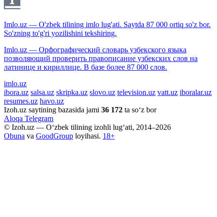
Imlo.uz — O'zbek tilining imlo lug'ati. Saytda 87 000 ortiq so'z bor.
So'zning to'g'ri yozilishini tekshiring.
Imlo.uz — Орфографический словарь узбекского языка
позволяющий проверить правописание узбекских слов на
латинице и кириллице. В базе более 87 000 слов.
imlo.uz
ibora.uz
salsa.uz
skripka.uz
slovo.uz
television.uz
vatt.uz
iboralar.uz
resumes.uz
havo.uz
Izoh.uz saytining bazasida jami
36 172
ta so‘z bor
Aloqa
Telegram
© Izoh.uz — O‘zbek tilining izohli lug‘ati, 2014–2026
Obuna
va
GoodGroup
loyihasi.
18+