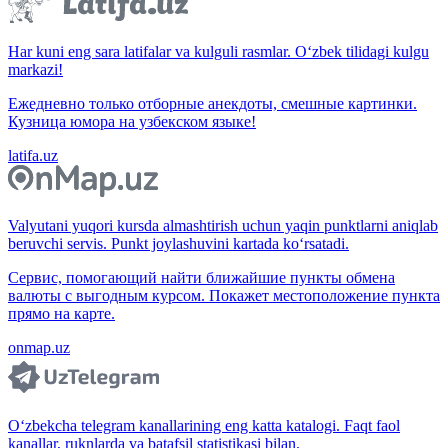
Har kuni eng sara latifalar va kulguli rasmlar. O‘zbek tilidagi kulgu
markazi!
Ежедневно только отборные анекдоты, смешные картинки.
Кузница юмора на узбекском языке!
latifa.uz
Valyutani yuqori kursda almashtirish uchun yaqin punktlarni aniqlab
beruvchi servis. Punkt joylashuvini kartada ko‘rsatadi.
Сервис, помогающий найти ближайшие пункты обмена
валюты с выгодным курсом. Покажет местоположение пункта
прямо на карте.
onmap.uz
O‘zbekcha telegram kanallarining eng katta katalogi. Faqt faol
kanallar, ruknlarda va batafsil statistikasi bilan.