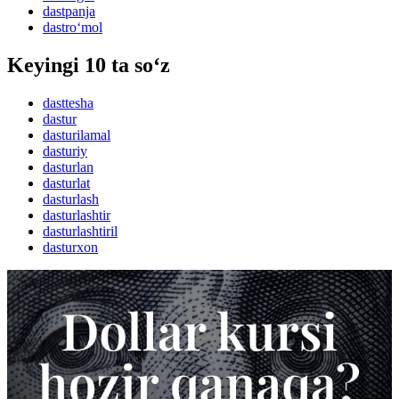
dastpanja
dastro‘mol
Keyingi 10 ta so‘z
dasttesha
dastur
dasturilamal
dasturiy
dasturlan
dasturlat
dasturlash
dasturlashtir
dasturlashtiril
dasturxon