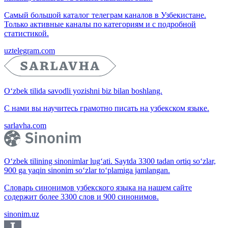
Самый большой каталог телеграм каналов в Узбекистане.
Только активные каналы по категориям и с подробной
статистикой.
uztelegram.com
O‘zbek tilida savodli yozishni biz bilan boshlang.
С нами вы научитесь грамотно писать на узбекском языке.
sarlavha.com
O‘zbek tilining sinonimlar lug‘ati. Saytda 3300 tadan ortiq so‘zlar,
900 ga yaqin sinonim so‘zlar to‘plamiga jamlangan.
Словарь синонимов узбекского языка на нашем сайте
содержит более 3300 слов и 900 синонимов.
sinonim.uz