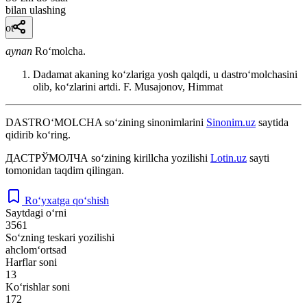
bilan ulashing
ot
aynan
Roʻmolcha.
Dadamat akaning koʻzlariga yosh qalqdi, u dastroʻmolchasini
olib, koʻzlarini artdi.
F. Musajonov, Himmat
DASTRO‘MOLCHA
so‘zining sinonimlarini
Sinonim.uz
saytida
qidirib ko‘ring.
ДАСТРЎМОЛЧА
so‘zining kirillcha yozilishi
Lotin.uz
sayti
tomonidan taqdim qilingan.
Ro‘yxatga qo‘shish
Saytdagi o‘rni
3561
So‘zning teskari yozilishi
ahclom‘ortsad
Harflar soni
13
Ko‘rishlar soni
172