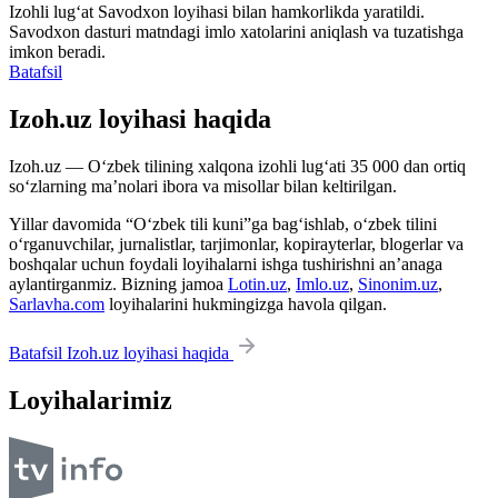
Izohli lugʻat
Savodxon
loyihasi bilan hamkorlikda yaratildi.
Savodxon dasturi matndagi imlo xatolarini aniqlash va tuzatishga
imkon beradi.
Batafsil
Izoh.uz loyihasi haqida
Izoh.uz — O‘zbek tilining xalqona izohli lug‘ati 35 000 dan ortiq
so‘zlarning ma’nolari ibora va misollar bilan keltirilgan.
Yillar davomida “O‘zbek tili kuni”ga bag‘ishlab, o‘zbek tilini
o‘rganuvchilar, jurnalistlar, tarjimonlar, kopirayterlar, blogerlar va
boshqalar uchun foydali loyihalarni ishga tushirishni an’anaga
aylantirganmiz. Bizning jamoa
Lotin.uz
,
Imlo.uz
,
Sinonim.uz
,
Sarlavha.com
loyihalarini hukmingizga havola qilgan.
Batafsil Izoh.uz loyihasi haqida
Loyihalarimiz