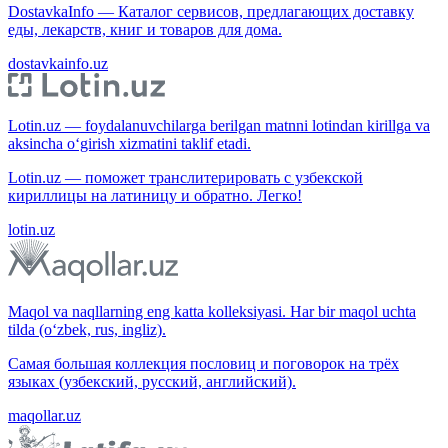
DostavkaInfo — Каталог сервисов, предлагающих доставку
еды, лекарств, книг и товаров для дома.
dostavkainfo.uz
Lotin.uz — foydalanuvchilarga berilgan matnni lotindan kirillga va
aksincha o‘girish xizmatini taklif etadi.
Lotin.uz — поможет транслитерировать с узбекской
кириллицы на латиницу и обратно. Легко!
lotin.uz
Maqol va naqllarning eng katta kolleksiyasi. Har bir maqol uchta
tilda (o‘zbek, rus, ingliz).
Самая большая коллекция пословиц и поговорок на трёх
языках (узбекский, русский, английский).
maqollar.uz