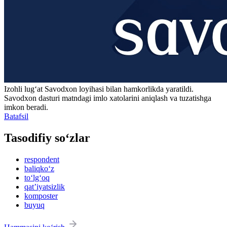
Izohli lugʻat
Savodxon
loyihasi bilan hamkorlikda yaratildi.
Savodxon dasturi matndagi imlo xatolarini aniqlash va tuzatishga
imkon beradi.
Batafsil
Tasodifiy so‘zlar
respondent
baliqko‘z
to‘lg‘oq
qatʼiyatsizlik
komposter
buyuq