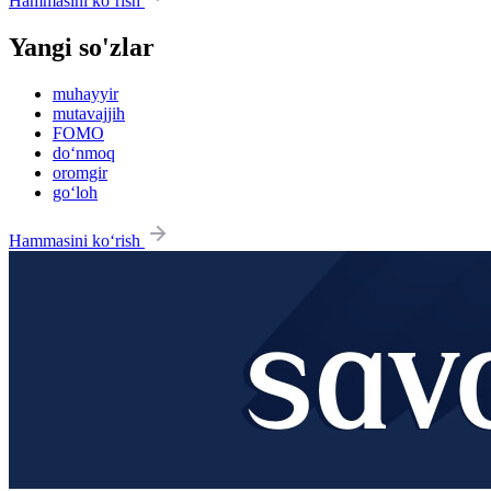
Hammasini ko‘rish
Yangi so'zlar
muhayyir
mutavajjih
FOMO
do‘nmoq
oromgir
go‘loh
Hammasini ko‘rish