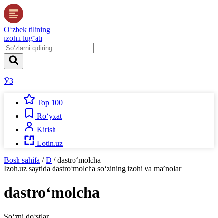
O‘zbek tilining
izohli lug‘ati
ЎЗ
Top 100
Ro‘yxat
Kirish
Lotin.uz
Bosh sahifa
/
D
/
dastro‘molcha
Izoh.uz
saytida
dastro‘molcha
so‘zining izohi va ma’nolari
dastro‘molcha
So‘zni do‘stlar