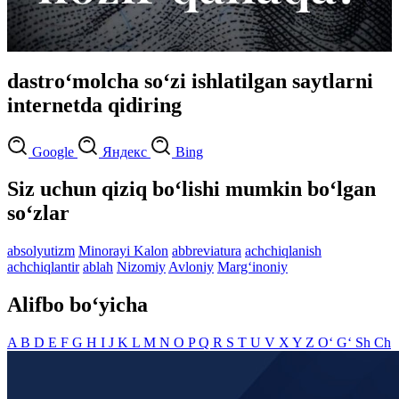
dastro‘molcha so‘zi ishlatilgan saytlarni
internetda qidiring
Google
Яндекс
Bing
Siz uchun qiziq bo‘lishi mumkin bo‘lgan
so‘zlar
absolyutizm
Minorayi Kalon
abbreviatura
achchiqlanish
achchiqlantir
ablah
Nizomiy
Avloniy
Marg‘inoniy
Alifbo bo‘yicha
A
B
D
E
F
G
H
I
J
K
L
M
N
O
P
Q
R
S
T
U
V
X
Y
Z
O‘
G‘
Sh
Ch