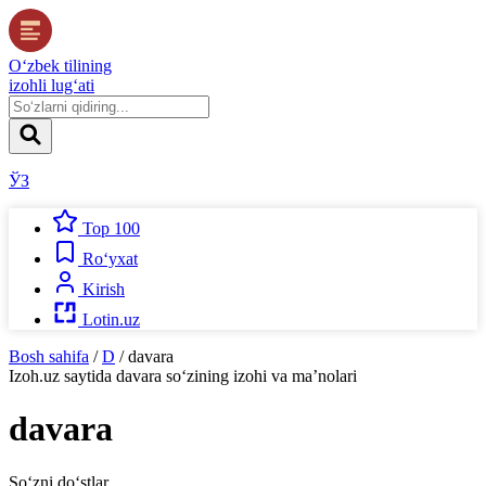
O‘zbek tilining
izohli lug‘ati
ЎЗ
Top 100
Ro‘yxat
Kirish
Lotin.uz
Bosh sahifa
/
D
/
davara
Izoh.uz
saytida
davara
so‘zining izohi va ma’nolari
davara
So‘zni do‘stlar