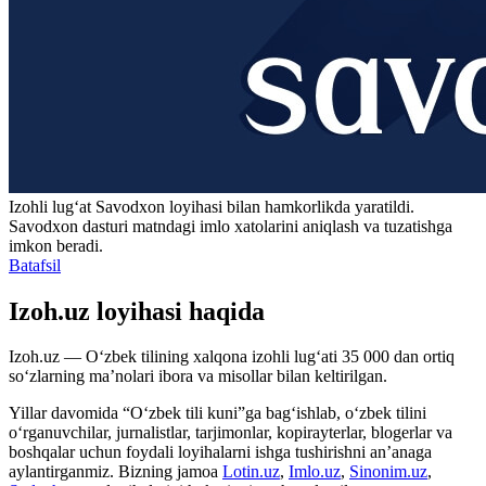
Izohli lugʻat
Savodxon
loyihasi bilan hamkorlikda yaratildi.
Savodxon dasturi matndagi imlo xatolarini aniqlash va tuzatishga
imkon beradi.
Batafsil
Izoh.uz loyihasi haqida
Izoh.uz — O‘zbek tilining xalqona izohli lug‘ati 35 000 dan ortiq
so‘zlarning ma’nolari ibora va misollar bilan keltirilgan.
Yillar davomida “O‘zbek tili kuni”ga bag‘ishlab, o‘zbek tilini
o‘rganuvchilar, jurnalistlar, tarjimonlar, kopirayterlar, blogerlar va
boshqalar uchun foydali loyihalarni ishga tushirishni an’anaga
aylantirganmiz. Bizning jamoa
Lotin.uz
,
Imlo.uz
,
Sinonim.uz
,