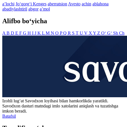
aʼlochi
Jo‘qorg‘i Kenges
aberratsion
Avesto
achin
ablahona
abadiylashtiril
abgor
aʼmol
Alifbo bo‘yicha
A
B
D
E
F
G
H
I
J
K
L
M
N
O
P
Q
R
S
T
U
V
X
Y
Z
O‘
G‘
Sh
Ch
Izohli lugʻat
Savodxon
loyihasi bilan hamkorlikda yaratildi.
Savodxon dasturi matndagi imlo xatolarini aniqlash va tuzatishga
imkon beradi.
Batafsil