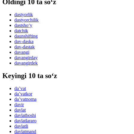
Oldingi 10 ta so‘z
dastyorlik
dastyorchilik
dastsho‘y
datchik
daunshifting
dav-daska
dav-dastak
davangi
davangirday
davangirdek
Keyingi 10 ta so‘z
daʼvat
daʼvatkor
daʼvatnoma
davir
davlat
davlatboshi
davlatlararo
davlatli
davlatmand