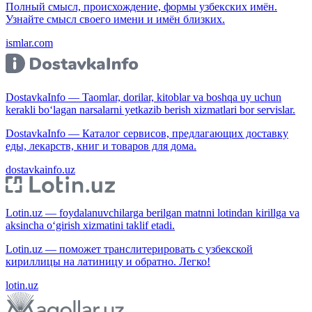
Полный смысл, происхождение, формы узбекских имён.
Узнайте смысл своего имени и имён близких.
ismlar.com
DostavkaInfo — Taomlar, dorilar, kitoblar va boshqa uy uchun
kerakli bo‘lagan narsalarni yetkazib berish xizmatlari bor servislar.
DostavkaInfo — Каталог сервисов, предлагающих доставку
еды, лекарств, книг и товаров для дома.
dostavkainfo.uz
Lotin.uz — foydalanuvchilarga berilgan matnni lotindan kirillga va
aksincha o‘girish xizmatini taklif etadi.
Lotin.uz — поможет транслитерировать с узбекской
кириллицы на латиницу и обратно. Легко!
lotin.uz