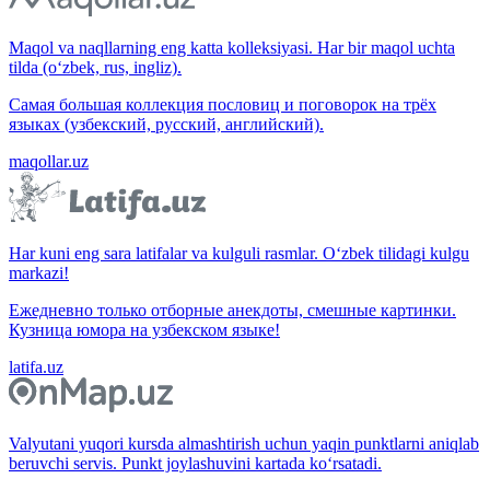
Maqol va naqllarning eng katta kolleksiyasi. Har bir maqol uchta
tilda (o‘zbek, rus, ingliz).
Самая большая коллекция пословиц и поговорок на трёх
языках (узбекский, русский, английский).
maqollar.uz
Har kuni eng sara latifalar va kulguli rasmlar. O‘zbek tilidagi kulgu
markazi!
Ежедневно только отборные анекдоты, смешные картинки.
Кузница юмора на узбекском языке!
latifa.uz
Valyutani yuqori kursda almashtirish uchun yaqin punktlarni aniqlab
beruvchi servis. Punkt joylashuvini kartada ko‘rsatadi.