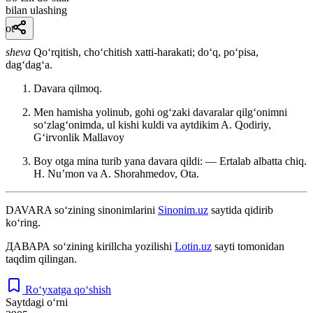
bilan ulashing
ot
sheva
Qoʻrqitish, choʻchitish xatti-harakati; doʻq, poʻpisa,
dagʻdagʻa.
Davara qilmoq.
Men hamisha yolinub, gohi ogʻzaki davaralar qilgʻonimni
soʻzlagʻonimda, ul kishi kuldi va aytdikim A.
Qodiriy,
Gʻirvonlik Mallavoy
Boy otga mina turib yana davara qildi: — Ertalab albatta chiq.
H. Nuʼmon va A.
Shorahmedov, Ota.
DAVARA
so‘zining sinonimlarini
Sinonim.uz
saytida qidirib
ko‘ring.
ДАВАРА
so‘zining kirillcha yozilishi
Lotin.uz
sayti tomonidan
taqdim qilingan.
Ro‘yxatga qo‘shish
Saytdagi o‘rni