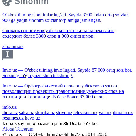
O‘zbek tilining sinonimlar lug‘ati. Saytda 3300 tadan ortiq so‘zlar,
900 ga yaqin sinonim so‘zlar to‘plamiga jamlangan.
Словарь синонимов узбекского языка на нашем сайте
содержит более 3300 слов и 900 синонимов.
sinonim.uz
Imlo.uz — O'zbek tilining imlo lug'ati. Saytda 87 000 ortiq so'z bor.
So'zning to'g'ri yozilishini tekshiring.
Imlo.uz — Орфографический словарь узбекского языка
позволяющий проверить правописание узбекских слов на
латинице и кириллице. В базе более 87 000 слов.
imlo.uz
ibora.uz
salsa.uz
skripka.uz
slovo.uz
television.uz
vatt.uz
iboralar.uz
resumes.uz
havo.uz
Izoh.uz saytining bazasida jami
36 162
ta so‘z bor
Aloqa
Telegram
© Izoh.uz — O‘zbek tilining izohli lug‘ati, 2014–2026