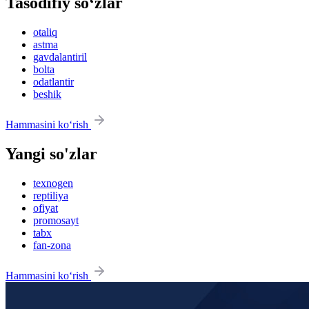
Tasodifiy so‘zlar
otaliq
astma
gavdalantiril
bolta
odatlantir
beshik
Hammasini ko‘rish
Yangi so'zlar
texnogen
reptiliya
ofiyat
promosayt
tabx
fan-zona
Hammasini ko‘rish