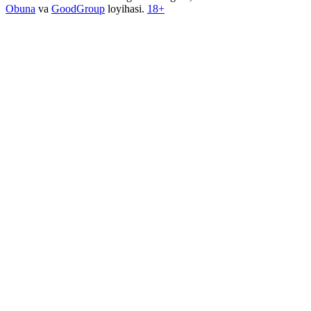
Obuna
va
GoodGroup
loyihasi.
18+