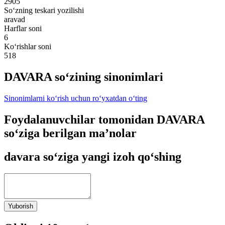
2905
So‘zning teskari yozilishi
aravad
Harflar soni
6
Ko‘rishlar soni
518
DAVARA so‘zining sinonimlari
Sinonimlarni ko‘rish uchun ro‘yxatdan o‘ting
Foydalanuvchilar tomonidan DAVARA
so‘ziga berilgan ma’nolar
davara so‘ziga yangi izoh qo‘shing
Yuborish