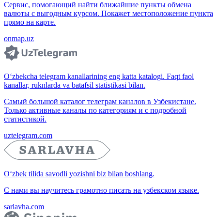
Сервис, помогающий найти ближайшие пункты обмена
валюты с выгодным курсом. Покажет местоположение пункта
прямо на карте.
onmap.uz
O‘zbekcha telegram kanallarining eng katta katalogi. Faqt faol
kanallar, ruknlarda va batafsil statistikasi bilan.
Самый большой каталог телеграм каналов в Узбекистане.
Только активные каналы по категориям и с подробной
статистикой.
uztelegram.com
O‘zbek tilida savodli yozishni biz bilan boshlang.
С нами вы научитесь грамотно писать на узбекском языке.
sarlavha.com