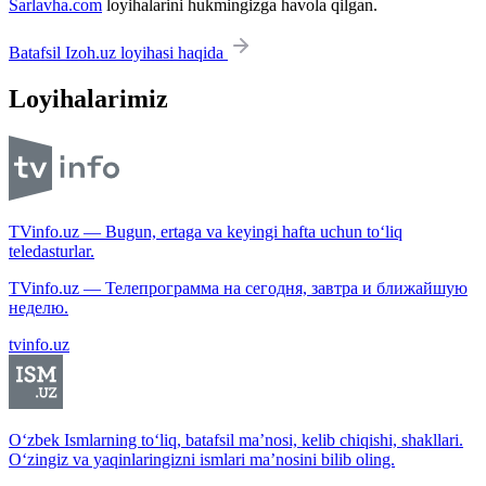
Sarlavha.com
loyihalarini hukmingizga havola qilgan.
Batafsil Izoh.uz loyihasi haqida
Loyihalarimiz
TVinfo.uz — Bugun, ertaga va keyingi hafta uchun to‘liq
teledasturlar.
TVinfo.uz — Телепрограмма на сегодня, завтра и ближайшую
неделю.
tvinfo.uz
O‘zbek Ismlarning to‘liq, batafsil ma’nosi, kelib chiqishi, shakllari.
O‘zingiz va yaqinlaringizni ismlari ma’nosini bilib oling.