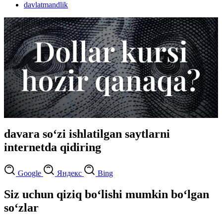
davlatmandlik
davara so‘zi ishlatilgan saytlarni
internetda qidiring
Google
Яндекс
Bing
Siz uchun qiziq bo‘lishi mumkin bo‘lgan
so‘zlar