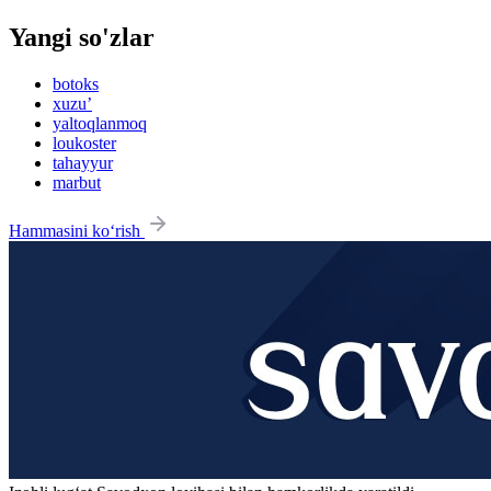
Yangi so'zlar
botoks
xuzu’
yaltoqlanmoq
loukoster
tahayyur
marbut
Hammasini ko‘rish