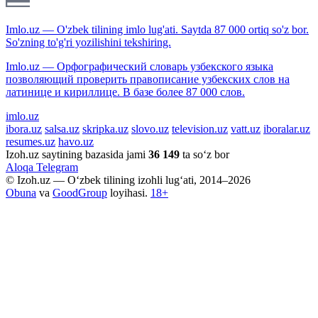
Imlo.uz — O'zbek tilining imlo lug'ati. Saytda 87 000 ortiq so'z bor.
So'zning to'g'ri yozilishini tekshiring.
Imlo.uz — Орфографический словарь узбекского языка
позволяющий проверить правописание узбекских слов на
латинице и кириллице. В базе более 87 000 слов.
imlo.uz
ibora.uz
salsa.uz
skripka.uz
slovo.uz
television.uz
vatt.uz
iboralar.uz
resumes.uz
havo.uz
Izoh.uz saytining bazasida jami
36 149
ta so‘z bor
Aloqa
Telegram
© Izoh.uz — O‘zbek tilining izohli lug‘ati, 2014–2026
Obuna
va
GoodGroup
loyihasi.
18+