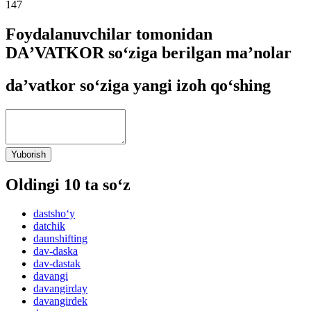
147
Foydalanuvchilar tomonidan
DAʼVATKOR so‘ziga berilgan ma’nolar
daʼvatkor so‘ziga yangi izoh qo‘shing
Yuborish
Oldingi 10 ta so‘z
dastsho‘y
datchik
daunshifting
dav-daska
dav-dastak
davangi
davangirday
davangirdek