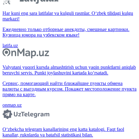
Har kuni eng sara latifalar va kulguli rasmlar. O‘zbek tilidagi kulgu
markazi!
Ежедневно только отборные анекдоты, смешные картинки.
Кузница юмора на узбекском языке!
latifa.uz
Valyutani yuqori kursda almashtirish uchun yaqin punktlarni aniqlab
beruvchi servis. Punkt joylashuvini kartada ko‘rsatadi.
Сервис, помогающий найти ближайшие пункты обмена
валюты с выгодным курсом. Покажет местоположение пункта
прямо на карте.
onmap.uz
O‘zbekcha telegram kanallarining eng katta katalogi. Faqt faol
kanallar, ruknlarda va batafsil statistikasi bilan.