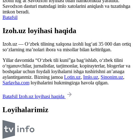
Izohli lugʻat
Savodxon
loyihasi bilan hamkorlikda yaratildi.
Savodxon dasturi matndagi imlo xatolarini aniqlash va tuzatishga
imkon beradi.
Batafsil
Izoh.uz loyihasi haqida
Izoh.uz — O‘zbek tilining xalqona izohli lug‘ati 35 000 dan ortiq
so‘zlarning ma’nolari ibora va misollar bilan keltirilgan.
Yillar davomida “O‘zbek tili kuni”ga bag‘ishlab, o‘zbek tilini
o‘rganuvchilar, jurnalistlar, tarjimonlar, kopirayterlar, blogerlar va
boshqalar uchun foydali loyihalarni ishga tushirishni an’anaga
aylantirganmiz. Bizning jamoa
Lotin.uz
,
Imlo.uz
,
Sinonim.uz
,
Sarlavha.com
loyihalarini hukmingizga havola qilgan.
Batafsil Izoh.uz loyihasi haqida
Loyihalarimiz