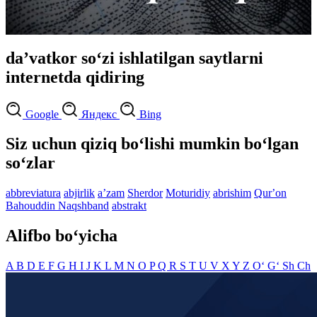
daʼvatkor so‘zi ishlatilgan saytlarni
internetda qidiring
Google
Яндекс
Bing
Siz uchun qiziq bo‘lishi mumkin bo‘lgan
so‘zlar
abbreviatura
abjirlik
aʼzam
Sherdor
Moturidiy
abrishim
Qurʼon
Bahouddin Naqshband
abstrakt
Alifbo bo‘yicha
A
B
D
E
F
G
H
I
J
K
L
M
N
O
P
Q
R
S
T
U
V
X
Y
Z
O‘
G‘
Sh
Ch