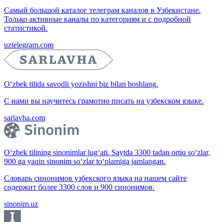
Самый большой каталог телеграм каналов в Узбекистане.
Только активные каналы по категориям и с подробной
статистикой.
uztelegram.com
O‘zbek tilida savodli yozishni biz bilan boshlang.
С нами вы научитесь грамотно писать на узбекском языке.
sarlavha.com
O‘zbek tilining sinonimlar lug‘ati. Saytda 3300 tadan ortiq so‘zlar,
900 ga yaqin sinonim so‘zlar to‘plamiga jamlangan.
Словарь синонимов узбекского языка на нашем сайте
содержит более 3300 слов и 900 синонимов.
sinonim.uz