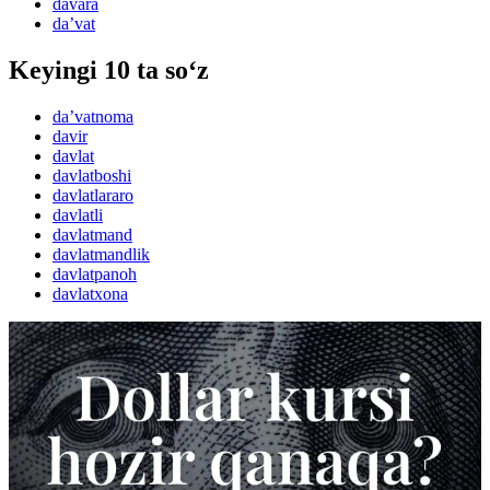
davara
daʼvat
Keyingi 10 ta so‘z
daʼvatnoma
davir
davlat
davlatboshi
davlatlararo
davlatli
davlatmand
davlatmandlik
davlatpanoh
davlatxona