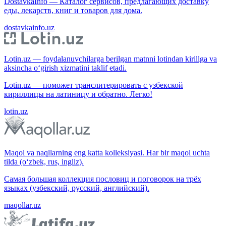
DostavkaInfo — Каталог сервисов, предлагающих доставку
еды, лекарств, книг и товаров для дома.
dostavkainfo.uz
Lotin.uz — foydalanuvchilarga berilgan matnni lotindan kirillga va
aksincha o‘girish xizmatini taklif etadi.
Lotin.uz — поможет транслитерировать с узбекской
кириллицы на латиницу и обратно. Легко!
lotin.uz
Maqol va naqllarning eng katta kolleksiyasi. Har bir maqol uchta
tilda (o‘zbek, rus, ingliz).
Самая большая коллекция пословиц и поговорок на трёх
языках (узбекский, русский, английский).
maqollar.uz