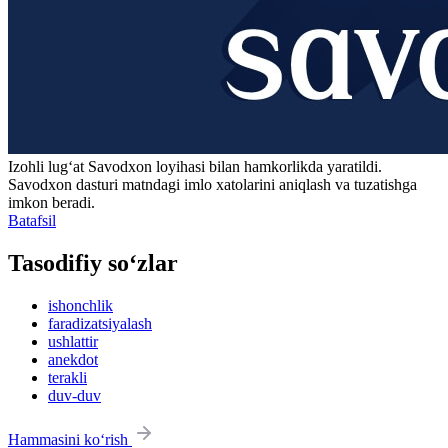
Izohli lugʻat
Savodxon
loyihasi bilan hamkorlikda yaratildi.
Savodxon dasturi matndagi imlo xatolarini aniqlash va tuzatishga
imkon beradi.
Batafsil
Tasodifiy so‘zlar
ishonchlik
faradizatsiyalash
ushlattir
anekdot
terakli
duv-duv
Hammasini ko‘rish