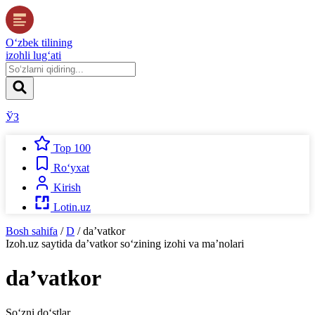
O‘zbek tilining
izohli lug‘ati
ЎЗ
Top 100
Ro‘yxat
Kirish
Lotin.uz
Bosh sahifa
/
D
/
daʼvatkor
Izoh.uz
saytida
daʼvatkor
so‘zining izohi va ma’nolari
daʼvatkor
So‘zni do‘stlar