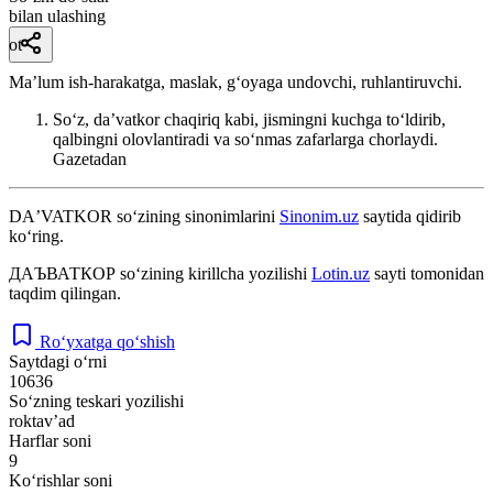
bilan ulashing
ot
Maʼlum ish-harakatga, maslak, gʻoyaga undovchi, ruhlantiruvchi.
Soʻz, daʼvatkor chaqiriq kabi, jismingni kuchga toʻldirib,
qalbingni olovlantiradi va soʻnmas zafarlarga chorlaydi.
Gazetadan
DAʼVATKOR
so‘zining sinonimlarini
Sinonim.uz
saytida qidirib
ko‘ring.
ДАЪВАТКОР
so‘zining kirillcha yozilishi
Lotin.uz
sayti tomonidan
taqdim qilingan.
Ro‘yxatga qo‘shish
Saytdagi o‘rni
10636
So‘zning teskari yozilishi
roktavʼad
Harflar soni
9
Ko‘rishlar soni