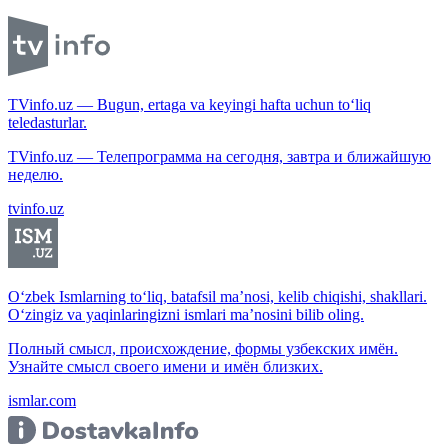
TVinfo.uz — Bugun, ertaga va keyingi hafta uchun to‘liq
teledasturlar.
TVinfo.uz — Телепрограмма на сегодня, завтра и ближайшую
неделю.
tvinfo.uz
O‘zbek Ismlarning to‘liq, batafsil ma’nosi, kelib chiqishi, shakllari.
O‘zingiz va yaqinlaringizni ismlari ma’nosini bilib oling.
Полный смысл, происхождение, формы узбекских имён.
Узнайте смысл своего имени и имён близких.
ismlar.com