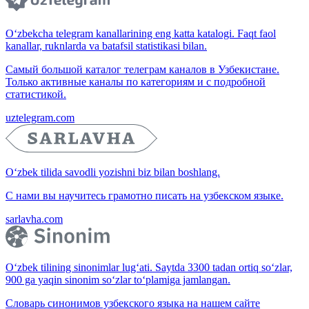
O‘zbekcha telegram kanallarining eng katta katalogi. Faqt faol
kanallar, ruknlarda va batafsil statistikasi bilan.
Самый большой каталог телеграм каналов в Узбекистане.
Только активные каналы по категориям и с подробной
статистикой.
uztelegram.com
O‘zbek tilida savodli yozishni biz bilan boshlang.
С нами вы научитесь грамотно писать на узбекском языке.
sarlavha.com
O‘zbek tilining sinonimlar lug‘ati. Saytda 3300 tadan ortiq so‘zlar,
900 ga yaqin sinonim so‘zlar to‘plamiga jamlangan.
Словарь синонимов узбекского языка на нашем сайте