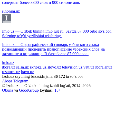
содержит более 3300 слов и 900 синонимов.
sinonim.uz
Imlo.uz — O'zbek tilining imlo lug'ati. Saytda 87 000 ortiq so'z bor.
So'zning to'g'ri yozilishini tekshiring.
Imlo.uz — Орфографический словарь узбекского языка
позволяющий проверить правописание узбекских слов на
латинице и кириллице. В базе более 87 000 слов.
imlo.uz
ibora.uz
salsa.uz
skripka.uz
slovo.uz
television.uz
vatt.uz
iboralar.uz
resumes.uz
havo.uz
Izoh.uz saytining bazasida jami
36 172
ta so‘z bor
Aloqa
Telegram
© Izoh.uz — O‘zbek tilining izohli lug‘ati, 2014–2026
Obuna
va
GoodGroup
loyihasi.
18+