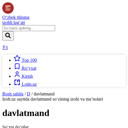
O‘zbek tilining
izohli lug‘ati
ЎЗ
Top 100
Ro‘yxat
Kirish
Lotin.uz
Bosh sahifa
/
D
/
davlatmand
Izoh.uz
saytida
davlatmand
so‘zining izohi va ma’nolari
davlatmand
So‘zni do‘stlar