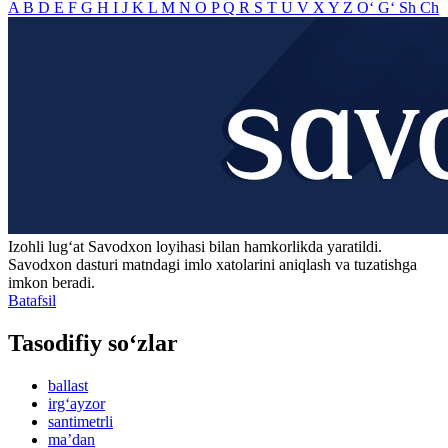
A
B
D
E
F
G
H
I
J
K
L
M
N
O
P
Q
R
S
T
U
V
X
Y
Z
O‘
G‘
Sh
Ch
Izohli lugʻat
Savodxon
loyihasi bilan hamkorlikda yaratildi.
Savodxon dasturi matndagi imlo xatolarini aniqlash va tuzatishga
imkon beradi.
Batafsil
Tasodifiy so‘zlar
ballast
irg‘ayzor
santimetrli
maʼdan