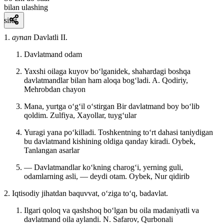
bilan ulashing
sifat
1.
aynan
Davlatli II.
Davlatmand odam
Yaxshi oilaga kuyov boʻlganidek, shahardagi boshqa
davlatmandlar bilan ham aloqa bogʻladi.
A. Qodiriy,
Mehrobdan chayon
Mana, yurtga oʻgʻil oʻstirgan Bir davlatmand boy boʻlib
qoldim.
Zulfiya, Xayollar, tuygʻular
Yuragi yana poʻkilladi. Toshkentning toʻrt dahasi taniydigan
bu davlatmand kishining oldiga qanday kiradi.
Oybek,
Tanlangan asarlar
— Davlatmandlar koʻkning charogʻi, yerning guli,
odamlarning asli, — deydi otam.
Oybek, Nur qidirib
2. Iqtisodiy jihatdan baquvvat, oʻziga toʻq, badavlat.
Ilgari qoloq va qashshoq boʻlgan bu oila madaniyatli va
davlatmand oila aylandi.
N. Safarov, Qurbonali