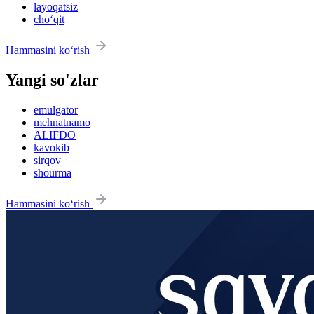
layoqatsiz
cho‘qit
Hammasini ko‘rish
Yangi so'zlar
emulgator
mehnatnamo
ALIFDO
kavokib
sirqov
shourma
Hammasini ko‘rish