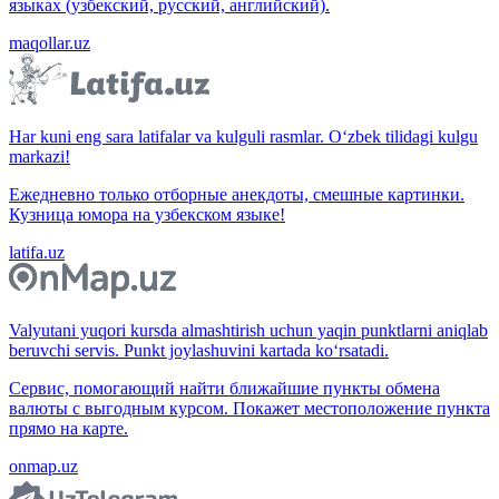
языках (узбекский, русский, английский).
maqollar.uz
Har kuni eng sara latifalar va kulguli rasmlar. O‘zbek tilidagi kulgu
markazi!
Ежедневно только отборные анекдоты, смешные картинки.
Кузница юмора на узбекском языке!
latifa.uz
Valyutani yuqori kursda almashtirish uchun yaqin punktlarni aniqlab
beruvchi servis. Punkt joylashuvini kartada ko‘rsatadi.
Сервис, помогающий найти ближайшие пункты обмена
валюты с выгодным курсом. Покажет местоположение пункта
прямо на карте.
onmap.uz