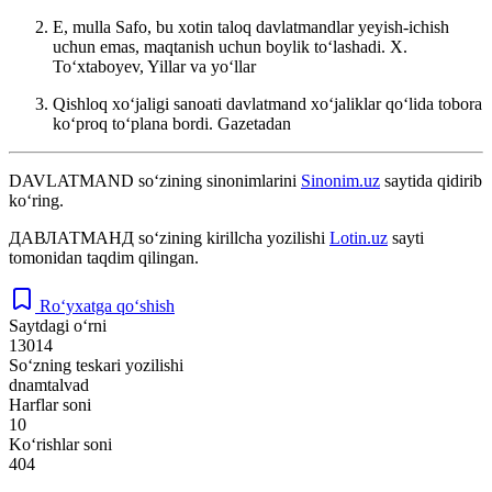
E, mulla Safo, bu xotin taloq davlatmandlar yeyish-ichish
uchun emas, maqtanish uchun boylik toʻlashadi.
X.
Toʻxtaboyev, Yillar va yoʻllar
Qishloq xoʻjaligi sanoati davlatmand xoʻjaliklar qoʻlida tobora
koʻproq toʻplana bordi.
Gazetadan
DAVLATMAND
so‘zining sinonimlarini
Sinonim.uz
saytida qidirib
ko‘ring.
ДАВЛАТМАНД
so‘zining kirillcha yozilishi
Lotin.uz
sayti
tomonidan taqdim qilingan.
Ro‘yxatga qo‘shish
Saytdagi o‘rni
13014
So‘zning teskari yozilishi
dnamtalvad
Harflar soni
10
Ko‘rishlar soni
404