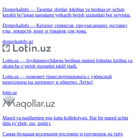
DostavkaInfo — Taomlar, dorilar, kitoblar va boshqa uy uchun
kerakli bo‘lagan narsalarni yetkazib berish xizmatlari bor servislar.
DostavkaInfo — Каталог сервисов, предлагающих доставку
еды, лекарств, книг и товаров для дома.
dostavkainfo.uz
Lotin.uz — foydalanuvchilarga berilgan matnni lotindan kirillga va
aksincha o‘girish xizmatini taklif etadi.
Lotin.uz — поможет транслитерировать с узбекской
кириллицы на латиницу и обратно. Легко!
lotin.uz
Maqol va naqllarning eng katta kolleksiyasi. Har bir maqol uchta
tilda (o‘zbek, rus, ingliz).
Самая большая коллекция пословиц и поговорок на трёх