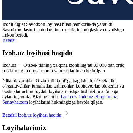
Izohli lugʻat
Savodxon
loyihasi bilan hamkorlikda yaratildi.
Savodxon dasturi matndagi imlo xatolarini aniqlash va tuzatishga
imkon beradi.
Batafsil
Izoh.uz loyihasi haqida
Izoh.uz — O‘zbek tilining xalqona izohli lug‘ati 35 000 dan ortiq
so‘zlarning ma’nolari ibora va misollar bilan keltirilgan.
Yillar davomida “O‘zbek tili kuni”ga bag‘ishlab, o‘zbek tilini
o‘rganuvchilar, jurnalistlar, tarjimonlar, kopirayterlar, blogerlar va
boshqalar uchun foydali loyihalarni ishga tushirishni an’anaga
aylantirganmiz. Bizning jamoa
Lotin.uz
,
Imlo.uz
,
Sinonim.uz
,
Sarlavha.com
loyihalarini hukmingizga havola qilgan.
Batafsil Izoh.uz loyihasi haqida
Loyihalarimiz