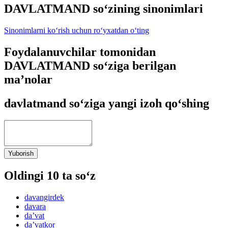
DAVLATMAND so‘zining sinonimlari
Sinonimlarni ko‘rish uchun ro‘yxatdan o‘ting
Foydalanuvchilar tomonidan
DAVLATMAND so‘ziga berilgan
ma’nolar
davlatmand so‘ziga yangi izoh qo‘shing
Yuborish
Oldingi 10 ta so‘z
davangirdek
davara
daʼvat
daʼvatkor