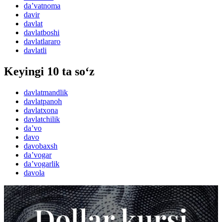
daʼvatnoma
davir
davlat
davlatboshi
davlatlararo
davlatli
Keyingi 10 ta so‘z
davlatmandlik
davlatpanoh
davlatxona
davlatchilik
daʼvo
davo
davobaxsh
daʼvogar
daʼvogarlik
davola