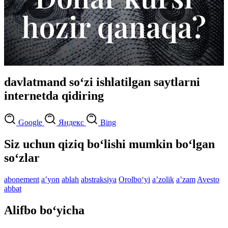
davlatmand so‘zi ishlatilgan saytlarni
internetda qidiring
Google
Яндекс
Bing
Siz uchun qiziq bo‘lishi mumkin bo‘lgan
so‘zlar
abonement
aʼyon
ablah
abstraksiya
Orolbo‘yi
aʼzolik
aʼzam
Avesto
abbat
Alifbo bo‘yicha