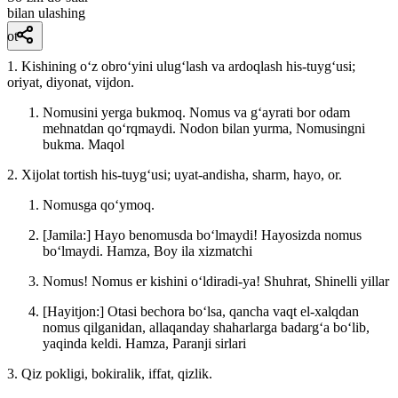
bilan ulashing
ot
1. Kishining oʻz obroʻyini ulugʻlash va ardoqlash his-tuygʻusi;
oriyat, diyonat, vijdon.
Nomusini yerga bukmoq. Nomus va gʻayrati bor odam
mehnatdan qoʻrqmaydi. Nodon bilan yurma, Nomusingni
bukma.
Maqol
2. Xijolat tortish his-tuygʻusi; uyat-andisha, sharm, hayo, or.
Nomusga qoʻymoq.
[Jamila:] Hayo benomusda boʻlmaydi! Hayosizda nomus
boʻlmaydi.
Hamza, Boy ila xizmatchi
Nomus! Nomus er kishini oʻldiradi-ya!
Shuhrat, Shinelli yillar
[Hayitjon:] Otasi bechora boʻlsa, qancha vaqt el-xalqdan
nomus qilganidan, allaqanday shaharlarga badargʻa boʻlib,
yaqinda keldi.
Hamza, Paranji sirlari
3. Qiz pokligi, bokiralik, iffat, qizlik.