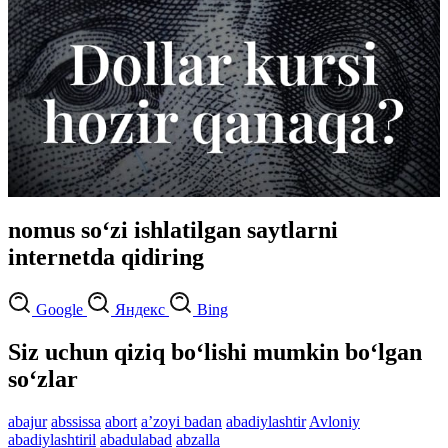
nomus so‘zi ishlatilgan saytlarni
internetda qidiring
Google
Яндекс
Bing
Siz uchun qiziq bo‘lishi mumkin bo‘lgan
so‘zlar
abajur
abssissa
abort
aʼzoyi badan
abadiylashtir
Avloniy
abadiylashtiril
abadulabad
abzalla