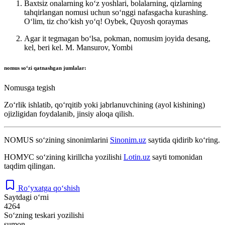
Baxtsiz onalarning koʻz yoshlari, bolalarning, qizlarning
tahqirlangan nomusi uchun soʻnggi nafasgacha kurashing.
Oʻlim, tiz choʻkish yoʻq!
Oybek, Quyosh qoraymas
Agar it tegmagan boʻlsa, pokman, nomusim joyida desang,
kel, beri kel.
M. Mansurov, Yombi
nomus
soʻzi qatnashgan jumlalar:
Nomusga tegish
Zoʻrlik ishlatib, qoʻrqitib yoki jabrlanuvchining (ayol kishining)
ojizligidan foydalanib, jinsiy aloqa qilish.
NOMUS
so‘zining sinonimlarini
Sinonim.uz
saytida qidirib ko‘ring.
НОМУС
so‘zining kirillcha yozilishi
Lotin.uz
sayti tomonidan
taqdim qilingan.
Ro‘yxatga qo‘shish
Saytdagi o‘rni
4264
So‘zning teskari yozilishi
sumon