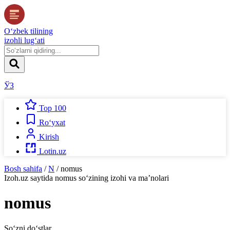
O‘zbek tilining
izohli lug‘ati
ЎЗ
Top 100
Ro‘yxat
Kirish
Lotin.uz
Bosh sahifa
/
N
/
nomus
Izoh.uz
saytida
nomus
so‘zining izohi va ma’nolari
nomus
So‘zni do‘stlar