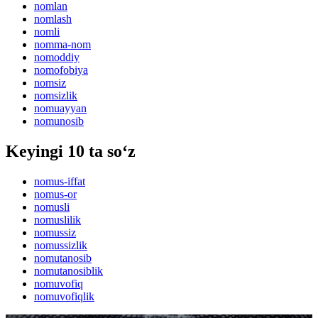
nomlan
nomlash
nomli
nomma-nom
nomoddiy
nomofobiya
nomsiz
nomsizlik
nomuayyan
nomunosib
Keyingi 10 ta so‘z
nomus-iffat
nomus-or
nomusli
nomuslilik
nomussiz
nomussizlik
nomutanosib
nomutanosiblik
nomuvofiq
nomuvofiqlik