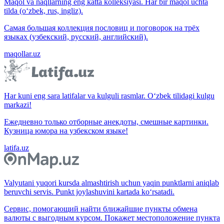
Maqol va naqllarning eng katta kolleksiyasi. Har bir maqol uchta
tilda (o‘zbek, rus, ingliz).
Самая большая коллекция пословиц и поговорок на трёх
языках (узбекский, русский, английский).
maqollar.uz
Har kuni eng sara latifalar va kulguli rasmlar. O‘zbek tilidagi kulgu
markazi!
Ежедневно только отборные анекдоты, смешные картинки.
Кузница юмора на узбекском языке!
latifa.uz
Valyutani yuqori kursda almashtirish uchun yaqin punktlarni aniqlab
beruvchi servis. Punkt joylashuvini kartada ko‘rsatadi.
Сервис, помогающий найти ближайшие пункты обмена
валюты с выгодным курсом. Покажет местоположение пункта