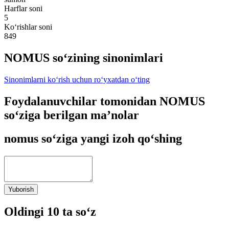
Harflar soni
5
Ko‘rishlar soni
849
NOMUS so‘zining sinonimlari
Sinonimlarni ko‘rish uchun ro‘yxatdan o‘ting
Foydalanuvchilar tomonidan NOMUS
so‘ziga berilgan ma’nolar
nomus so‘ziga yangi izoh qo‘shing
Yuborish
Oldingi 10 ta so‘z