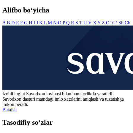
Alifbo bo‘yicha
A
B
D
E
F
G
H
I
J
K
L
M
N
O
P
Q
R
S
T
U
V
X
Y
Z
O‘
G‘
Sh
Ch
Izohli lugʻat
Savodxon
loyihasi bilan hamkorlikda yaratildi.
Savodxon dasturi matndagi imlo xatolarini aniqlash va tuzatishga
imkon beradi.
Batafsil
Tasodifiy so‘zlar