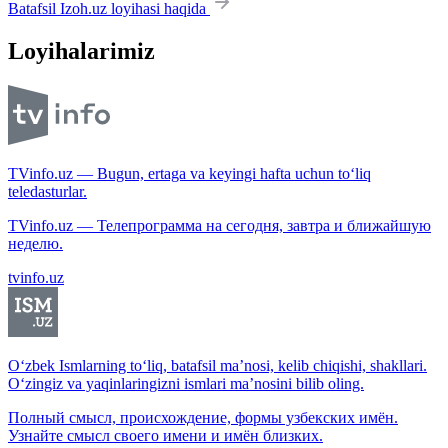
Batafsil Izoh.uz loyihasi haqida
Loyihalarimiz
TVinfo.uz — Bugun, ertaga va keyingi hafta uchun to‘liq
teledasturlar.
TVinfo.uz — Телепрограмма на сегодня, завтра и ближайшую
неделю.
tvinfo.uz
O‘zbek Ismlarning to‘liq, batafsil ma’nosi, kelib chiqishi, shakllari.
O‘zingiz va yaqinlaringizni ismlari ma’nosini bilib oling.
Полный смысл, происхождение, формы узбекских имён.
Узнайте смысл своего имени и имён близких.