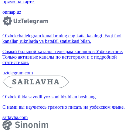
прямо на карте.
onmap.uz
O‘zbekcha telegram kanallarining eng katta katalogi. Faqt faol
kanallar, ruknlarda va batafsil statistikasi bilan.
Самый большой каталог телеграм каналов в Узбекистане.
Только активные каналы по категориям и с подробной
статистикой.
uztelegram.com
O‘zbek tilida savodli yozishni biz bilan boshlang.
С нами вы научитесь грамотно писать на узбекском языке.
sarlavha.com