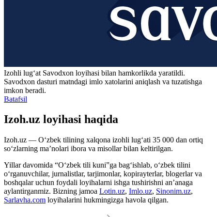
Izohli lugʻat
Savodxon
loyihasi bilan hamkorlikda yaratildi.
Savodxon dasturi matndagi imlo xatolarini aniqlash va tuzatishga
imkon beradi.
Batafsil
Izoh.uz loyihasi haqida
Izoh.uz — O‘zbek tilining xalqona izohli lug‘ati 35 000 dan ortiq
so‘zlarning ma’nolari ibora va misollar bilan keltirilgan.
Yillar davomida “O‘zbek tili kuni”ga bag‘ishlab, o‘zbek tilini
o‘rganuvchilar, jurnalistlar, tarjimonlar, kopirayterlar, blogerlar va
boshqalar uchun foydali loyihalarni ishga tushirishni an’anaga
aylantirganmiz. Bizning jamoa
Lotin.uz
,
Imlo.uz
,
Sinonim.uz
,
Sarlavha.com
loyihalarini hukmingizga havola qilgan.