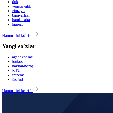
duk
venetsiyalik
zimziyo
baravarlash
hamkasaba
laureat
Hammasini ko‘rish
Yangi so'zlar
agent xotirasi
loukoster
hakimi-hoziq
KTUT
frazema
fastfud
Hammasini ko‘rish