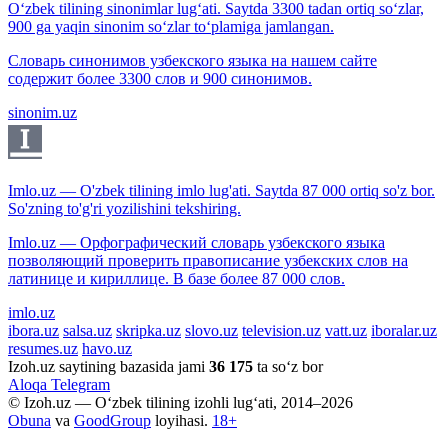
O‘zbek tilining sinonimlar lug‘ati. Saytda 3300 tadan ortiq so‘zlar,
900 ga yaqin sinonim so‘zlar to‘plamiga jamlangan.
Словарь синонимов узбекского языка на нашем сайте
содержит более 3300 слов и 900 синонимов.
sinonim.uz
Imlo.uz — O'zbek tilining imlo lug'ati. Saytda 87 000 ortiq so'z bor.
So'zning to'g'ri yozilishini tekshiring.
Imlo.uz — Орфографический словарь узбекского языка
позволяющий проверить правописание узбекских слов на
латинице и кириллице. В базе более 87 000 слов.
imlo.uz
ibora.uz
salsa.uz
skripka.uz
slovo.uz
television.uz
vatt.uz
iboralar.uz
resumes.uz
havo.uz
Izoh.uz saytining bazasida jami
36 175
ta so‘z bor
Aloqa
Telegram
© Izoh.uz — O‘zbek tilining izohli lug‘ati, 2014–2026
Obuna
va
GoodGroup
loyihasi.
18+