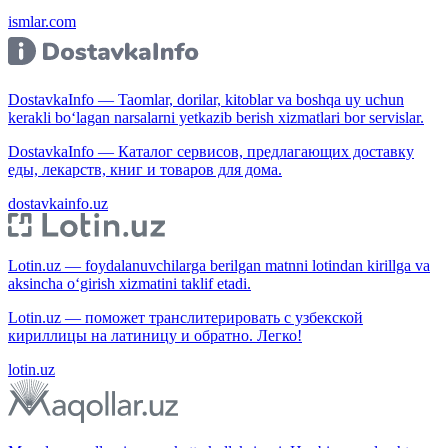
ismlar.com
DostavkaInfo — Taomlar, dorilar, kitoblar va boshqa uy uchun
kerakli bo‘lagan narsalarni yetkazib berish xizmatlari bor servislar.
DostavkaInfo — Каталог сервисов, предлагающих доставку
еды, лекарств, книг и товаров для дома.
dostavkainfo.uz
Lotin.uz — foydalanuvchilarga berilgan matnni lotindan kirillga va
aksincha o‘girish xizmatini taklif etadi.
Lotin.uz — поможет транслитерировать с узбекской
кириллицы на латиницу и обратно. Легко!
lotin.uz