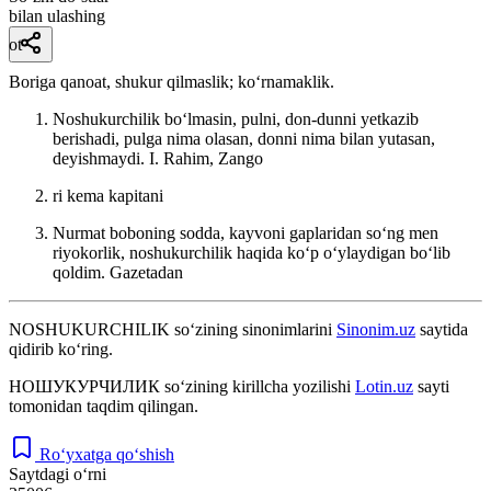
bilan ulashing
ot
Boriga qanoat, shukur qilmaslik; koʻrnamaklik.
Noshukurchilik boʻlmasin, pulni, don-dunni yetkazib
berishadi, pulga nima olasan, donni nima bilan yutasan,
deyishmaydi.
I. Rahim, Zango
ri kema kapitani
Nurmat boboning sodda, kayvoni gaplaridan soʻng men
riyokorlik, noshukurchilik haqida koʻp oʻylaydigan boʻlib
qoldim.
Gazetadan
NOSHUKURCHILIK
so‘zining sinonimlarini
Sinonim.uz
saytida
qidirib ko‘ring.
НОШУКУРЧИЛИК
so‘zining kirillcha yozilishi
Lotin.uz
sayti
tomonidan taqdim qilingan.
Ro‘yxatga qo‘shish
Saytdagi o‘rni