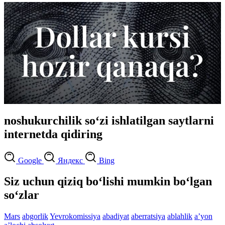
noshukurchilik so‘zi ishlatilgan saytlarni
internetda qidiring
Google
Яндекс
Bing
Siz uchun qiziq bo‘lishi mumkin bo‘lgan
so‘zlar
Mars
abgorlik
Yevrokomissiya
abadiyat
aberratsiya
ablahlik
aʼyon