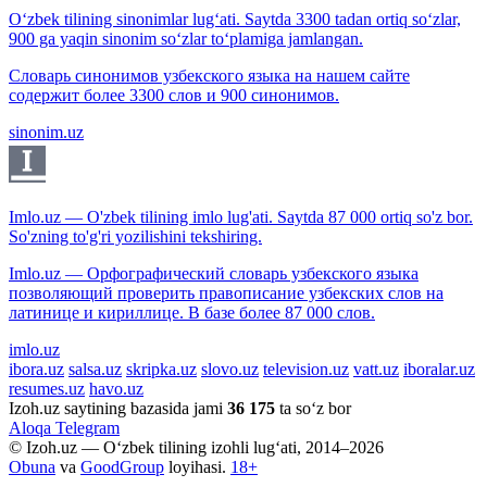
O‘zbek tilining sinonimlar lug‘ati. Saytda 3300 tadan ortiq so‘zlar,
900 ga yaqin sinonim so‘zlar to‘plamiga jamlangan.
Словарь синонимов узбекского языка на нашем сайте
содержит более 3300 слов и 900 синонимов.
sinonim.uz
Imlo.uz — O'zbek tilining imlo lug'ati. Saytda 87 000 ortiq so'z bor.
So'zning to'g'ri yozilishini tekshiring.
Imlo.uz — Орфографический словарь узбекского языка
позволяющий проверить правописание узбекских слов на
латинице и кириллице. В базе более 87 000 слов.
imlo.uz
ibora.uz
salsa.uz
skripka.uz
slovo.uz
television.uz
vatt.uz
iboralar.uz
resumes.uz
havo.uz
Izoh.uz saytining bazasida jami
36 175
ta so‘z bor
Aloqa
Telegram
© Izoh.uz — O‘zbek tilining izohli lug‘ati, 2014–2026
Obuna
va
GoodGroup
loyihasi.
18+