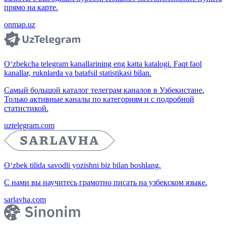
прямо на карте.
onmap.uz
O‘zbekcha telegram kanallarining eng katta katalogi. Faqt faol
kanallar, ruknlarda va batafsil statistikasi bilan.
Самый большой каталог телеграм каналов в Узбекистане.
Только активные каналы по категориям и с подробной
статистикой.
uztelegram.com
O‘zbek tilida savodli yozishni biz bilan boshlang.
С нами вы научитесь грамотно писать на узбекском языке.
sarlavha.com