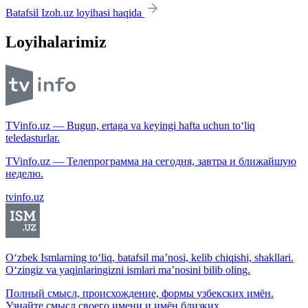
Batafsil Izoh.uz loyihasi haqida
Loyihalarimiz
TVinfo.uz — Bugun, ertaga va keyingi hafta uchun to‘liq
teledasturlar.
TVinfo.uz — Телепрограмма на сегодня, завтра и ближайшую
неделю.
tvinfo.uz
O‘zbek Ismlarning to‘liq, batafsil ma’nosi, kelib chiqishi, shakllari.
O‘zingiz va yaqinlaringizni ismlari ma’nosini bilib oling.
Полный смысл, происхождение, формы узбекских имён.
Узнайте смысл своего имени и имён близких.