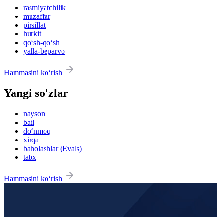
rasmiyatchilik
muzaffar
pirsillat
hurkit
qo‘sh-qo‘sh
yalla-beparvo
Hammasini ko‘rish
Yangi so'zlar
nayson
batl
do‘nmoq
xirqa
baholashlar (Evals)
tabx
Hammasini ko‘rish