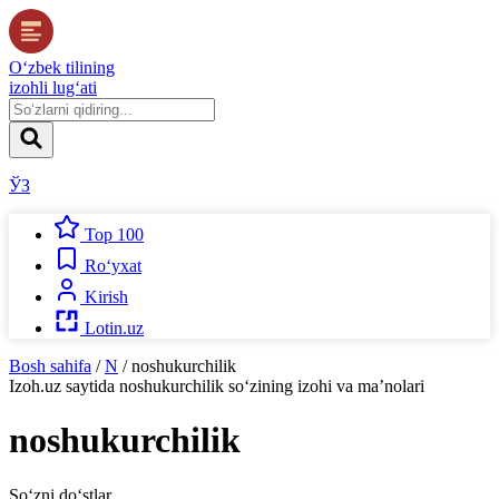
O‘zbek tilining
izohli lug‘ati
ЎЗ
Top 100
Ro‘yxat
Kirish
Lotin.uz
Bosh sahifa
/
N
/
noshukurchilik
Izoh.uz
saytida
noshukurchilik
so‘zining izohi va ma’nolari
noshukurchilik
So‘zni do‘stlar