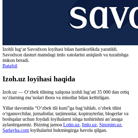
Izohli lugʻat
Savodxon
loyihasi bilan hamkorlikda yaratildi.
Savodxon dasturi matndagi imlo xatolarini aniqlash va tuzatishga
imkon beradi.
Batafsil
Izoh.uz loyihasi haqida
Izoh.uz — O‘zbek tilining xalqona izohli lug‘ati 35 000 dan ortiq
so‘zlarning ma’nolari ibora va misollar bilan keltirilgan.
Yillar davomida “O‘zbek tili kuni”ga bag‘ishlab, o‘zbek tilini
o‘rganuvchilar, jurnalistlar, tarjimonlar, kopirayterlar, blogerlar va
boshqalar uchun foydali loyihalarni ishga tushirishni an’anaga
aylantirganmiz. Bizning jamoa
Lotin.uz
,
Imlo.uz
,
Sinonim.uz
,
Sarlavha.com
loyihalarini hukmingizga havola qilgan.