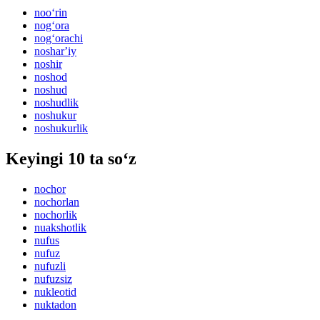
noo‘rin
nog‘ora
nog‘orachi
nosharʼiy
noshir
noshod
noshud
noshudlik
noshukur
noshukurlik
Keyingi 10 ta so‘z
nochor
nochorlan
nochorlik
nuakshotlik
nufus
nufuz
nufuzli
nufuzsiz
nukleotid
nuktadon