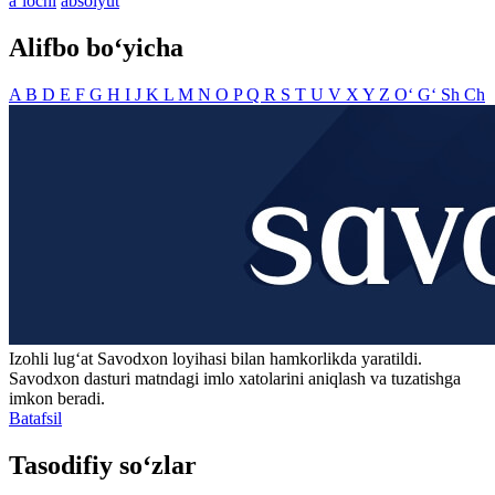
aʼlochi
absolyut
Alifbo bo‘yicha
A
B
D
E
F
G
H
I
J
K
L
M
N
O
P
Q
R
S
T
U
V
X
Y
Z
O‘
G‘
Sh
Ch
Izohli lugʻat
Savodxon
loyihasi bilan hamkorlikda yaratildi.
Savodxon dasturi matndagi imlo xatolarini aniqlash va tuzatishga
imkon beradi.
Batafsil
Tasodifiy so‘zlar