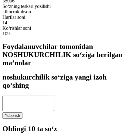
35006
So‘zning teskari yozilishi
kilihcrukuhson
Harflar soni
14
Ko‘rishlar soni
109
Foydalanuvchilar tomonidan
NOSHUKURCHILIK so‘ziga berilgan
ma’nolar
noshukurchilik so‘ziga yangi izoh
qo‘shing
Yuborish
Oldingi 10 ta so‘z