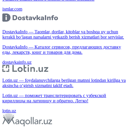
ismlar.com
DostavkaInfo — Taomlar, dorilar, kitoblar va boshqa uy uchun
kerakli bo‘lagan narsalarni yetkazib berish xizmatlari bor servislar.
DostavkaInfo — Каталог сервисов, предлагающих доставку
еды, лекарств, книг и товаров для дома.
dostavkainfo.uz
Lotin.uz — foydalanuvchilarga berilgan matnni lotindan kirillga va
aksincha o‘girish xizmatini taklif etadi.
Lotin.uz — поможет транслитерировать с узбекской
кириллицы на латиницу и обратно. Легко!
lotin.uz