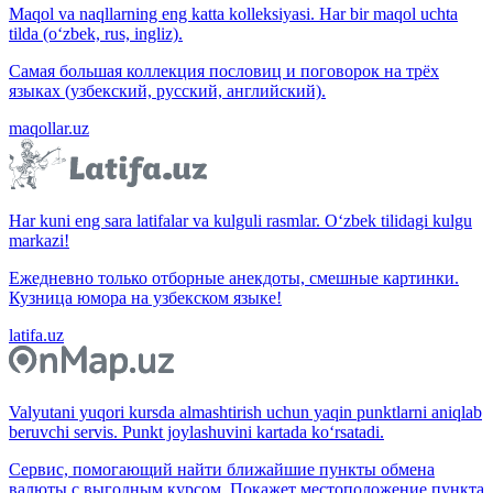
Maqol va naqllarning eng katta kolleksiyasi. Har bir maqol uchta
tilda (o‘zbek, rus, ingliz).
Самая большая коллекция пословиц и поговорок на трёх
языках (узбекский, русский, английский).
maqollar.uz
Har kuni eng sara latifalar va kulguli rasmlar. O‘zbek tilidagi kulgu
markazi!
Ежедневно только отборные анекдоты, смешные картинки.
Кузница юмора на узбекском языке!
latifa.uz
Valyutani yuqori kursda almashtirish uchun yaqin punktlarni aniqlab
beruvchi servis. Punkt joylashuvini kartada ko‘rsatadi.
Сервис, помогающий найти ближайшие пункты обмена
валюты с выгодным курсом. Покажет местоположение пункта