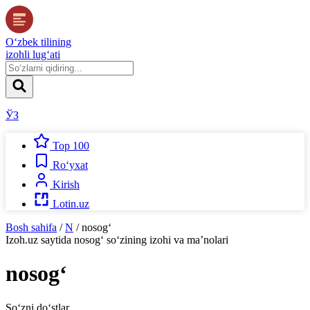
O‘zbek tilining
izohli lug‘ati
ЎЗ
Top 100
Ro‘yxat
Kirish
Lotin.uz
Bosh sahifa
/
N
/
nosog‘
Izoh.uz
saytida
nosog‘
so‘zining izohi va ma’nolari
nosog‘
So‘zni do‘stlar