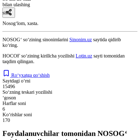
bilan ulashing
sifat
Nosogʻlom, xasta.
NOSOG‘
so‘zining sinonimlarini
Sinonim.uz
saytida qidirib
ko‘ring.
НОСОҒ
so‘zining kirillcha yozilishi
Lotin.uz
sayti tomonidan
taqdim qilingan.
Ro‘yxatga qo‘shish
Saytdagi o‘rni
15496
So‘zning teskari yozilishi
‘goson
Harflar soni
6
Ko‘rishlar soni
170
Foydalanuvchilar tomonidan NOSOG‘