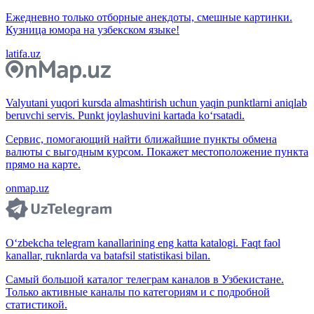
Ежедневно только отборные анекдоты, смешные картинки.
Кузница юмора на узбекском языке!
latifa.uz
Valyutani yuqori kursda almashtirish uchun yaqin punktlarni aniqlab
beruvchi servis. Punkt joylashuvini kartada ko‘rsatadi.
Сервис, помогающий найти ближайшие пункты обмена
валюты с выгодным курсом. Покажет местоположение пункта
прямо на карте.
onmap.uz
O‘zbekcha telegram kanallarining eng katta katalogi. Faqt faol
kanallar, ruknlarda va batafsil statistikasi bilan.
Самый большой каталог телеграм каналов в Узбекистане.
Только активные каналы по категориям и с подробной
статистикой.