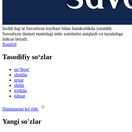
Izohli lugʻat
Savodxon
loyihasi bilan hamkorlikda yaratildi.
Savodxon dasturi matndagi imlo xatolarini aniqlash va tuzatishga
imkon beradi.
Batafsil
Tasodifiy so‘zlar
qo‘lbog‘
shatilla
arxar
shilin
tojikila
ishqat
Hammasini ko‘rish
Yangi so'zlar