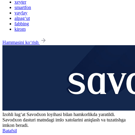
xeyter
smartfon
vayfay
alpag‘ut
fabbing
kirom
Hammasini ko‘rish
Izohli lugʻat
Savodxon
loyihasi bilan hamkorlikda yaratildi.
Savodxon dasturi matndagi imlo xatolarini aniqlash va tuzatishga
imkon beradi.
Batafsil