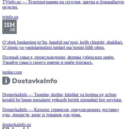
TVinfo.uz — Телепрограмма на сегодня, завтра и ближайшую
неделю.
tvinfo.uz
O‘zbek Ismlarning to‘liq, batafsil ma’nosi, kelib chiqishi, shakllari.
O‘zingiz va yaqinlaringizni ismlari ma’nosini bilib oling.
Полный смысл, происхождение, формы узбекских имён.
Узнайте смысл своего имени и имён близких.
ismlar.com
DostavkaInfo — Taomlar, dorilar, kitoblar va boshqa uy uchun
kerakli bo‘lagan narsalarni yetkazib berish xizmatlari bor servislar.
DostavkaInfo — Каталог сервисов, предлагающих доставку
еды, лекарств, книг и товаров для дома.
dostavkainfo.uz