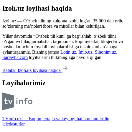
Izoh.uz loyihasi haqida
Izoh.uz — O‘zbek tilining xalqona izohli lug‘ati 35 000 dan ortiq
so‘zlarning ma’nolari ibora va misollar bilan keltirilgan.
Yillar davomida “O‘zbek tili kuni”ga bag‘ishlab, o‘zbek tilini
o‘rganuvchilar, jurnalistlar, tarjimonlar, kopirayterlar, blogerlar va
boshqalar uchun foydali loyihalarni ishga tushirishni an’anaga
aylantirganmiz. Bizning jamoa
Lotin.uz
,
Imlo.uz
,
Sinonim.uz
,
Sarlavha.com
loyihalarini hukmingizga havola qilgan.
Batafsil Izoh.uz loyihasi haqida
Loyihalarimiz
TVinfo.uz — Bugun, ertaga va keyingi hafta uchun to‘liq
teledasturlar.