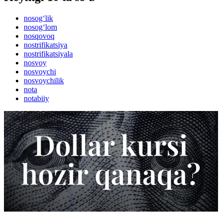
nosog‘lik
nosog‘lom
nosqovoq
nostrifikatsiya
nostrifikatsiyala
nosvoy
nosvoychi
nosvoychilik
nota
notabiiy