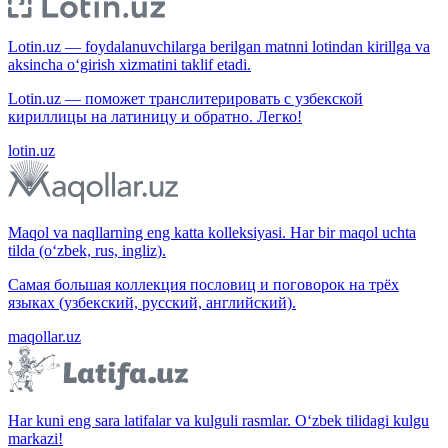
Lotin.uz — foydalanuvchilarga berilgan matnni lotindan kirillga va
aksincha o‘girish xizmatini taklif etadi.
Lotin.uz — поможет транслитерировать с узбекской
кириллицы на латиницу и обратно. Легко!
lotin.uz
Maqol va naqllarning eng katta kolleksiyasi. Har bir maqol uchta
tilda (o‘zbek, rus, ingliz).
Самая большая коллекция пословиц и поговорок на трёх
языках (узбекский, русский, английский).
maqollar.uz
Har kuni eng sara latifalar va kulguli rasmlar. O‘zbek tilidagi kulgu
markazi!