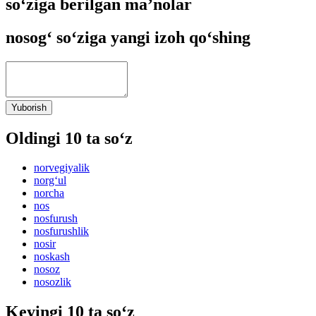
so‘ziga berilgan ma’nolar
nosog‘ so‘ziga yangi izoh qo‘shing
Yuborish
Oldingi 10 ta so‘z
norvegiyalik
norg‘ul
norcha
nos
nosfurush
nosfurushlik
nosir
noskash
nosoz
nosozlik
Keyingi 10 ta so‘z