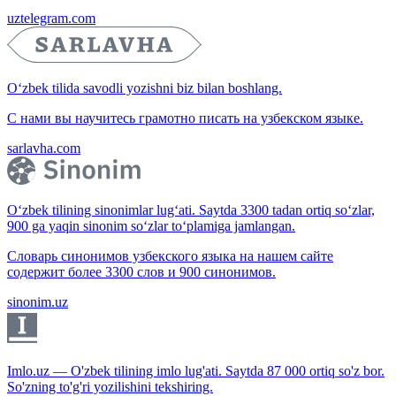
uztelegram.com
O‘zbek tilida savodli yozishni biz bilan boshlang.
С нами вы научитесь грамотно писать на узбекском языке.
sarlavha.com
O‘zbek tilining sinonimlar lug‘ati. Saytda 3300 tadan ortiq so‘zlar,
900 ga yaqin sinonim so‘zlar to‘plamiga jamlangan.
Словарь синонимов узбекского языка на нашем сайте
содержит более 3300 слов и 900 синонимов.
sinonim.uz
Imlo.uz — O'zbek tilining imlo lug'ati. Saytda 87 000 ortiq so'z bor.
So'zning to'g'ri yozilishini tekshiring.