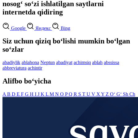
nosog‘ so‘zi ishlatilgan saytlarni
internetda qidiring
Google
Яндекс
Bing
Siz uchun qiziq bo‘lishi mumkin bo‘lgan
so‘zlar
abadiylik
ablahona
Neptun
abadiyat
achimsiq
ablah
abssissa
abbreviatura
achintir
Alifbo bo‘yicha
A
B
D
E
F
G
H
I
J
K
L
M
N
O
P
Q
R
S
T
U
V
X
Y
Z
O‘
G‘
Sh
Ch