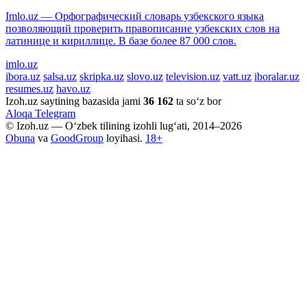
Imlo.uz — Орфографический словарь узбекского языка
позволяющий проверить правописание узбекских слов на
латинице и кириллице. В базе более 87 000 слов.
imlo.uz
ibora.uz
salsa.uz
skripka.uz
slovo.uz
television.uz
vatt.uz
iboralar.uz
resumes.uz
havo.uz
Izoh.uz saytining bazasida jami
36 162
ta so‘z bor
Aloqa
Telegram
© Izoh.uz — O‘zbek tilining izohli lug‘ati, 2014–2026
Obuna
va
GoodGroup
loyihasi.
18+